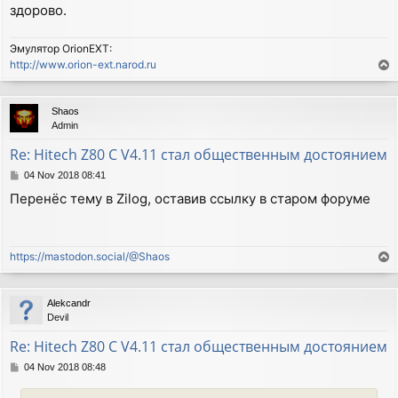
здорово.
Эмулятор OrionEXT:
http://www.orion-ext.narod.ru
T
o
p
Shaos
Admin
Re: Hitech Z80 C V4.11 стал общественным достоянием
P
04 Nov 2018 08:41
o
Перенёс тему в Zilog, оставив ссылку в старом форуме
s
t
https://mastodon.social/@Shaos
T
o
p
Alekcandr
Devil
Re: Hitech Z80 C V4.11 стал общественным достоянием
P
04 Nov 2018 08:48
o
s