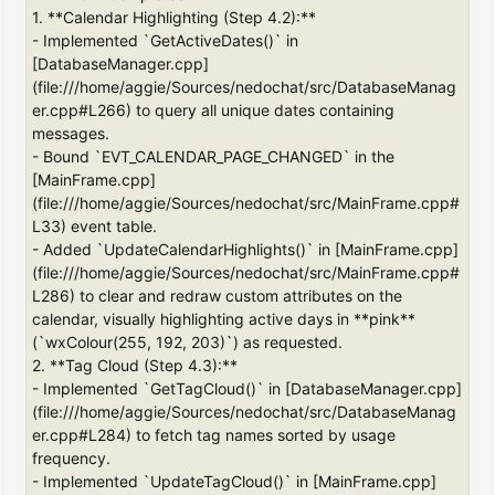
1. **Calendar Highlighting (Step 4.2):**
- Implemented `GetActiveDates()` in
[DatabaseManager.cpp]
(file:///home/aggie/Sources/nedochat/src/DatabaseManag
er.cpp#L266) to query all unique dates containing
messages.
- Bound `EVT_CALENDAR_PAGE_CHANGED` in the
[MainFrame.cpp]
(file:///home/aggie/Sources/nedochat/src/MainFrame.cpp#
L33) event table.
- Added `UpdateCalendarHighlights()` in [MainFrame.cpp]
(file:///home/aggie/Sources/nedochat/src/MainFrame.cpp#
L286) to clear and redraw custom attributes on the
calendar, visually highlighting active days in **pink**
(`wxColour(255, 192, 203)`) as requested.
2. **Tag Cloud (Step 4.3):**
- Implemented `GetTagCloud()` in [DatabaseManager.cpp]
(file:///home/aggie/Sources/nedochat/src/DatabaseManag
er.cpp#L284) to fetch tag names sorted by usage
frequency.
- Implemented `UpdateTagCloud()` in [MainFrame.cpp]