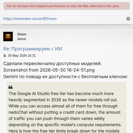
You do not have the required permissions to view the files attached to this post.
https://mastodon.social/@Shaos
T
o
p
Shaos
Admin
Re: Программируем с ИИ
P
30 May 2026 16:31
o
Сделали переключалку доступных моделей:
s
Screenshot from 2026-05-30 16-24-51.png
t
Gemini по поводу их доступности с бесплатным ключом:
The Google AI Studio free tier has become much more
heavily segmented in 2026 as the newer models roll out.
While you can access almost all of them for free through
nedoChat without putting a credit card down, the amount
of traffic you can push through them varies wildly
depending on the specific model's compute requirements.
Here is how the free tier limits break down for the models