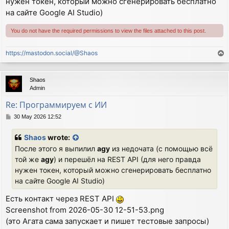
нужен токен, который можно сгенерировать бесплатно
на сайте Google AI Studio)
You do not have the required permissions to view the files attached to this post.
https://mastodon.social/@Shaos
T
o
p
Shaos
Admin
Re: Программируем с ИИ
P
30 May 2026 12:52
o
s
Shaos
wrote:
t
После этого я выпилил
agy
из недочата (с помощью всё
той же
agy
) и перешёл на REST API (для него правда
нужен токен, который можно сгенерировать бесплатно
на сайте Google AI Studio)
Есть контакт через REST API
Screenshot from 2026-05-30 12-51-53.png
(это Агата сама запускает и пишет тестовые запросы)