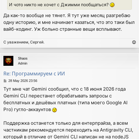
И чото никто не хочет с Джимми пообщаться?
Да как-то вообще не тянет. Я тут уже месяц разгребаю
одну историю, и мне начинает казаться, что это таки был
вайб-кодинг. Уж больно странные вещи всплывают.
С уважением, Сергей.
T
o
p
Shaos
Admin
Re: Программируем с ИИ
P
28 May 2026 23:56
o
Тут мне чат Gemini сообщил, что с 18 июня 2026 года
s
Gemini CLI перестанет обрабатывать запросы с
t
бесплатных и дешёвых платных (типа моего Google AI
Pro) гугло-аккаунтов
Поддержка останется только для ентерпрайза, а всем
частникам рекомендуется переходить на Antigravity CLI,
который в отличие от Gemini CLI написан не на nodeJS