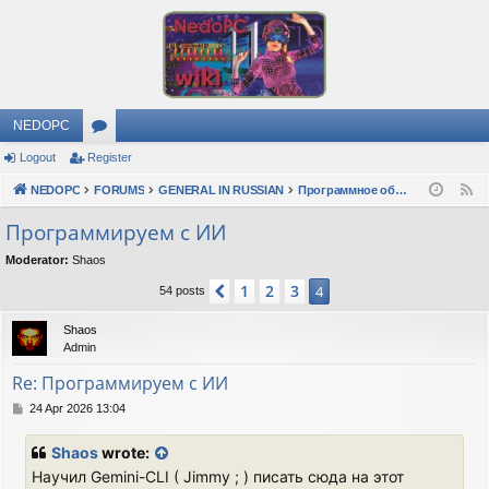
NEDOPC
Logout
Register
or
NEDOPC
u
FORUMS
GENERAL IN RUSSIAN
Программное обеспечение
F
e
m
Программируем с ИИ
e
s
Moderator:
Shaos
d
1
2
3
Previous
4
54 posts
Shaos
Admin
Re: Программируем с ИИ
P
24 Apr 2026 13:04
o
s
Shaos
wrote:
t
Научил Gemini-CLI ( Jimmy ; ) писать сюда на этот