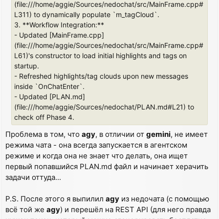
(file:///home/aggie/Sources/nedochat/src/MainFrame.cpp#
L311) to dynamically populate `m_tagCloud`.
3. **Workflow Integration:**
- Updated [MainFrame.cpp]
(file:///home/aggie/Sources/nedochat/src/MainFrame.cpp#
L61)'s constructor to load initial highlights and tags on
startup.
- Refreshed highlights/tag clouds upon new messages
inside `OnChatEnter`.
- Updated [PLAN.md]
(file:///home/aggie/Sources/nedochat/PLAN.md#L21) to
check off Phase 4.
Проблема в том, что
agy
, в отличии от
gemini
, не имеет
режима чата - она всегда запускается в агентском
режиме и когда она не знает что делать, она ищет
первый попавшийся PLAN.md файл и начинает херачить
задачи оттуда...
P.S. После этого я выпилил
agy
из недочата (с помощью
всё той же
agy
) и перешёл на REST API (для него правда