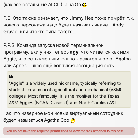
(как все остальные AI CLI), а на Go
P.S. Это также означает, что Jimmy Nee тоже помрёт, т.к.
нового персонажа надо будет называть иначе - Andy
Gravidi или что-то типа такого...
P.P.S. Команда запуска новой терминальной
программульки у них теперь
agy
, что читается как имя
Aggie, что есть уменьшительно-ласкательное от Agatha
или Agnes. Плюс ещё вот такая ассоциация есть:
"Aggie" is a widely used nickname, typically referring to
students or alumni of agricultural and mechanical (A&M)
colleges. Most famously, it is the moniker for the Texas
A&M Aggies (NCAA Division I) and North Carolina A&T.
Так что наверное мой новый виртуальный сотрудник
будет называться Agatha Goo
You do not have the required permissions to view the files attached to this post.