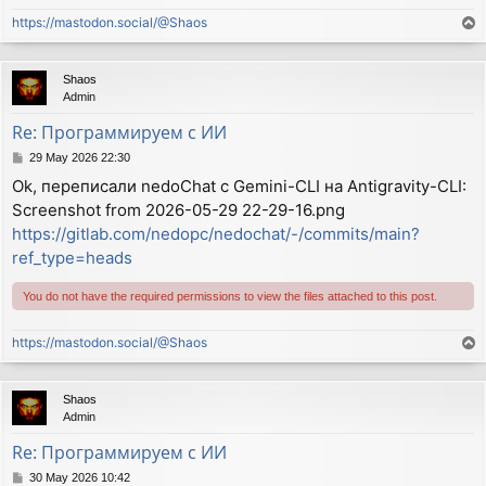
https://mastodon.social/@Shaos
T
o
p
Shaos
Admin
Re: Программируем с ИИ
P
29 May 2026 22:30
o
Ok, переписали nedoChat с Gemini-CLI на Antigravity-CLI:
s
Screenshot from 2026-05-29 22-29-16.png
t
https://gitlab.com/nedopc/nedochat/-/commits/main?
ref_type=heads
You do not have the required permissions to view the files attached to this post.
https://mastodon.social/@Shaos
T
o
p
Shaos
Admin
Re: Программируем с ИИ
P
30 May 2026 10:42