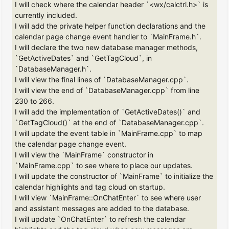
I will check where the calendar header `<wx/calctrl.h>` is
currently included.
I will add the private helper function declarations and the
calendar page change event handler to `MainFrame.h`.
I will declare the two new database manager methods,
`GetActiveDates` and `GetTagCloud`, in
`DatabaseManager.h`.
I will view the final lines of `DatabaseManager.cpp`.
I will view the end of `DatabaseManager.cpp` from line
230 to 266.
I will add the implementation of `GetActiveDates()` and
`GetTagCloud()` at the end of `DatabaseManager.cpp`.
I will update the event table in `MainFrame.cpp` to map
the calendar page change event.
I will view the `MainFrame` constructor in
`MainFrame.cpp` to see where to place our updates.
I will update the constructor of `MainFrame` to initialize the
calendar highlights and tag cloud on startup.
I will view `MainFrame::OnChatEnter` to see where user
and assistant messages are added to the database.
I will update `OnChatEnter` to refresh the calendar