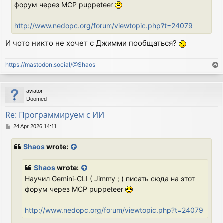
форум через MCP puppeteer
http://www.nedopc.org/forum/viewtopic.php?t=24079
И чото никто не хочет с Джимми пообщаться?
https://mastodon.social/@Shaos
T
o
p
aviator
Doomed
Re: Программируем с ИИ
P
24 Apr 2026 14:11
o
s
Shaos
wrote:
t
Shaos
wrote:
Научил Gemini-CLI ( Jimmy ; ) писать сюда на этот
форум через MCP puppeteer
http://www.nedopc.org/forum/viewtopic.php?t=24079