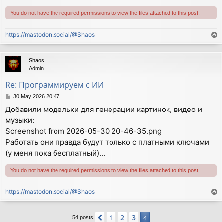
You do not have the required permissions to view the files attached to this post.
https://mastodon.social/@Shaos
T
o
p
Shaos
Admin
Re: Программируем с ИИ
P
30 May 2026 20:47
o
Добавили модельки для генерации картинок, видео и
s
музыки:
t
Screenshot from 2026-05-30 20-46-35.png
Работать они правда будут только с платными ключами
(у меня пока бесплатный)...
You do not have the required permissions to view the files attached to this post.
https://mastodon.social/@Shaos
T
o
p
1
2
3
Previous
4
54 posts