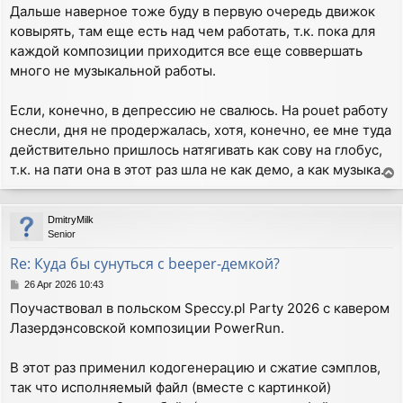
Дальше наверное тоже буду в первую очередь движок
ковырять, там еще есть над чем работать, т.к. пока для
каждой композиции приходится все еще соввершать
много не музыкальной работы.
Если, конечно, в депрессию не свалюсь. На pouet работу
снесли, дня не продержалась, хотя, конечно, ее мне туда
действительно пришлось натягивать как сову на глобус,
т.к. на пати она в этот раз шла не как демо, а как музыка.
T
o
p
DmitryMilk
Senior
Re: Куда бы сунуться с beeper-демкой?
P
26 Apr 2026 10:43
o
Поучаствовал в польском Speccy.pl Party 2026 с кавером
s
Лазердэнсовской композиции PowerRun.
t
В этот раз применил кодогенерацию и сжатие сэмплов,
так что исполняемый файл (вместе с картинкой)