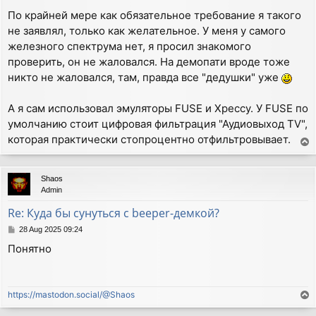
По крайней мере как обязательное требование я такого
не заявлял, только как желательное. У меня у самого
железного спектрума нет, я просил знакомого
проверить, он не жаловался. На демопати вроде тоже
никто не жаловался, там, правда все "дедушки" уже
А я сам использовал эмуляторы FUSE и Xpeccy. У FUSE по
умолчанию стоит цифровая фильтрация "Аудиовыход TV",
которая практически стопроцентно отфильтровывает.
T
o
p
Shaos
Admin
Re: Куда бы сунуться с beeper-демкой?
P
28 Aug 2025 09:24
o
Понятно
s
t
https://mastodon.social/@Shaos
T
o