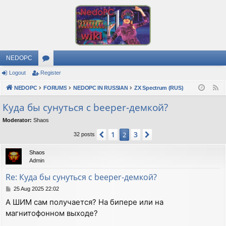
NEDOPC
Logout
Register
or
NEDOPC
u
FORUMS
NEDOPC IN RUSSIAN
ZX Spectrum (RUS)
F
e
m
Куда бы сунуться с beeper-демкой?
e
s
Moderator:
Shaos
d
1
3
Previous
2
Next
32 posts
Shaos
Admin
Re: Куда бы сунуться с beeper-демкой?
P
25 Aug 2025 22:02
o
А ШИМ сам получается? На бипере или на
s
магнитофонном выходе?
t