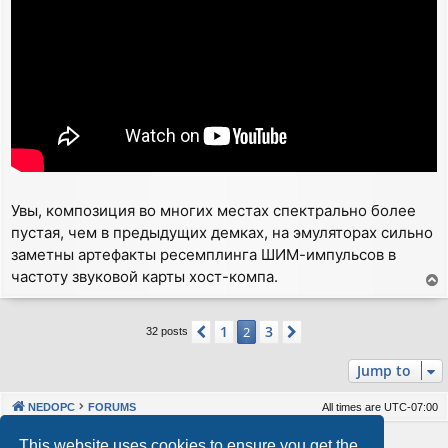
Увы, композиция во многих местах спектрально более
пустая, чем в предыдущих демках, на эмуляторах сильно
заметны артефакты ресемплинга ШИМ-импульсов в
частоту звуковой карты хост-компа.
T
o
p
1
3
Previous
2
Next
32 posts
Jump to
NEDOPC
FORUMS
All times are
UTC-07:00
Powered by
phpBB
® Forum Software © phpBB Limited
This website uses cookies to ensure you get the