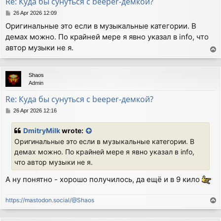
Re: Куда бы сунуться с beeper-демкой?
P
26 Apr 2026 12:09
o
Оригинальные это если в музыкальные категории. В
s
демах можно. По крайней мере я явно указал в info, что
t
автор музыки не я.
T
o
p
Shaos
Admin
Re: Куда бы сунуться с beeper-демкой?
P
26 Apr 2026 12:16
o
s
DmitryMilk
wrote:
t
Оригинальные это если в музыкальные категории. В
демах можно. По крайней мере я явно указал в info,
что автор музыки не я.
А ну понятно - хорошо получилось, да ещё и в 9 кило
https://mastodon.social/@Shaos
T
o
p