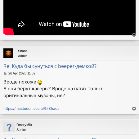
T
o
p
Shaos
Admin
Re: Куда бы сунуться с beeper-демкой?
P
26 Apr 2026 11:59
o
Вроде похоже
s
А они берут каверы? Вроде на патях только
t
оригинальные музоны, не?
https://mastodon.social/@Shaos
T
o
p
DmitryMilk
Senior