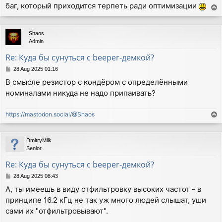
баг, который приходится терпеть ради оптимизации
T
o
p
Shaos
Admin
Re: Куда бы сунуться с beeper-демкой?
P
28 Aug 2025 01:16
o
В смысле резистор с кондёром с определёнными
s
номиналами никуда не надо припаивать?
t
https://mastodon.social/@Shaos
T
o
p
DmitryMilk
Senior
Re: Куда бы сунуться с beeper-демкой?
P
28 Aug 2025 08:43
o
А, ты имеешь в виду отфильтровку высоких частот - в
s
принципе 16.2 кГц не так уж много людей слышат, уши
t
сами их "отфильтровывают".