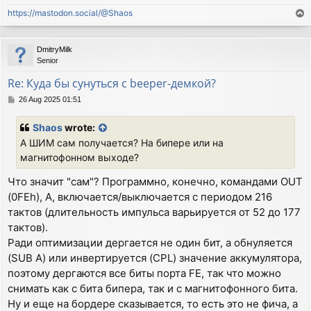
https://mastodon.social/@Shaos
T
o
p
DmitryMilk
Senior
Re: Куда бы сунуться с beeper-демкой?
P
26 Aug 2025 01:51
o
s
Shaos
wrote:
t
А ШИМ сам получается? На бипере или на
магнитофонном выходе?
Что значит "сам"? Программно, конечно, командами OUT
(0FEh), A, включается/выключается с периодом 216
тактов (длительность импульса варьируется от 52 до 177
тактов).
Ради оптимизации дергается не один бит, а обнуляется
(SUB A) или инвертируется (CPL) значение аккумулятора,
поэтому дергаются все биты порта FE, так что можно
снимать как с бита бипера, так и с магнитофонного бита.
Ну и еще на бордере сказывается, то есть это не фича, а