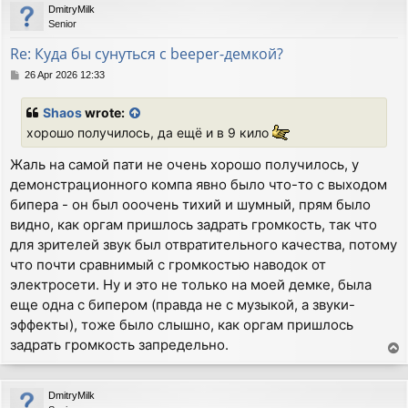
DmitryMilk
Senior
Re: Куда бы сунуться с beeper-демкой?
P
26 Apr 2026 12:33
o
s
Shaos
wrote:
t
хорошо получилось, да ещё и в 9 кило
Жаль на самой пати не очень хорошо получилось, у
демонстрационного компа явно было что-то с выходом
бипера - он был ооочень тихий и шумный, прям было
видно, как оргам пришлось задрать громкость, так что
для зрителей звук был отвратительного качества, потому
что почти сравнимый с громкостью наводок от
электросети. Ну и это не только на моей демке, была
еще одна с бипером (правда не с музыкой, а звуки-
эффекты), тоже было слышно, как оргам пришлось
задрать громкость запредельно.
T
o
p
DmitryMilk