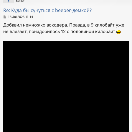
Senior
Re: Куда бы сунуться с beeper-демкой?
P
13 Jul 2026 11:14
o
Добавил немножко вокодера. Правда, в 9 килобайт уже
s
не влезает, понадобилось 12 с половиной килобайт
t