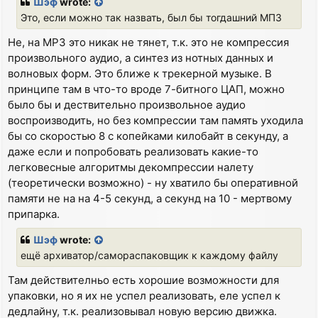
Шэф
wrote:
t
Это, если можно так назвать, был бы тогдашний МП3
Не, на MP3 это никак не тянет, т.к. это не компрессия
произвольного аудио, а синтез из нотных данных и
волновых форм. Это ближе к трекерной музыке. В
принципе там в что-то вроде 7-битного ЦАП, можно
было бы и дествительно произвольное аудио
воспроизводить, но без компрессии там память уходила
бы со скоростью 8 с копейками килобайт в секунду, а
даже если и попробовать реализовать какие-то
легковесные алгоритмы декомпрессии налету
(теоретически возможно) - ну хватило бы оперативной
памяти не на на 4-5 секунд, а секунд на 10 - мертвому
припарка.
Шэф
wrote:
ещё архиватор/самораспаковщик к каждому файлу
Там действителньо есть хорошие возможности для
упаковки, но я их не успел реализовать, еле успел к
дедлайну, т.к. реализовывал новую версию движка.