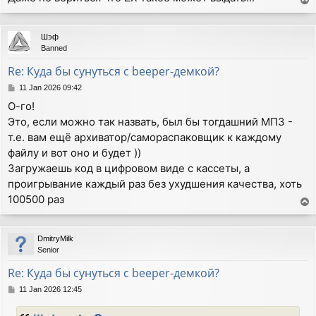
T
o
p
Шэф
Banned
Re: Куда бы сунуться с beeper-демкой?
P
11 Jan 2026 09:42
o
О-го!
s
Это, если можно так назвать, был бы тогдашний МП3 -
t
т.е. вам ещё архиватор/самораспаковщик к каждому
файлу и вот оно и будет ))
Загружаешь код в цифровом виде с кассеты, а
проигрывание каждый раз без ухудшения качества, хоть
100500 раз
T
o
p
DmitryMilk
Senior
Re: Куда бы сунуться с beeper-демкой?
P
11 Jan 2026 12:45
o
s