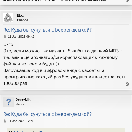
T
o
p
Шэф
Banned
Re: Куда бы сунуться с beeper-демкой?
P
11 Jan 2026 09:42
o
О-го!
s
Это, если можно так назвать, был бы тогдашний МП3 -
t
т.е. вам ещё архиватор/самораспаковщик к каждому
файлу и вот оно и будет ))
Загружаешь код в цифровом виде с кассеты, а
проигрывание каждый раз без ухудшения качества, хоть
100500 раз
T
o
p
DmitryMilk
Senior
Re: Куда бы сунуться с beeper-демкой?
P
11 Jan 2026 12:45
o
s