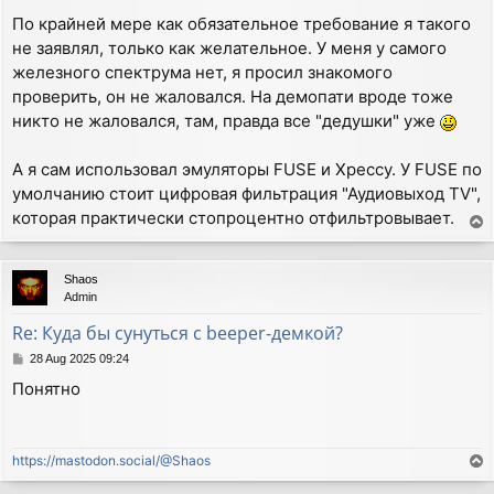
По крайней мере как обязательное требование я такого
не заявлял, только как желательное. У меня у самого
железного спектрума нет, я просил знакомого
проверить, он не жаловался. На демопати вроде тоже
никто не жаловался, там, правда все "дедушки" уже
А я сам использовал эмуляторы FUSE и Xpeccy. У FUSE по
умолчанию стоит цифровая фильтрация "Аудиовыход TV",
которая практически стопроцентно отфильтровывает.
T
o
p
Shaos
Admin
Re: Куда бы сунуться с beeper-демкой?
P
28 Aug 2025 09:24
o
Понятно
s
t
https://mastodon.social/@Shaos
T
o