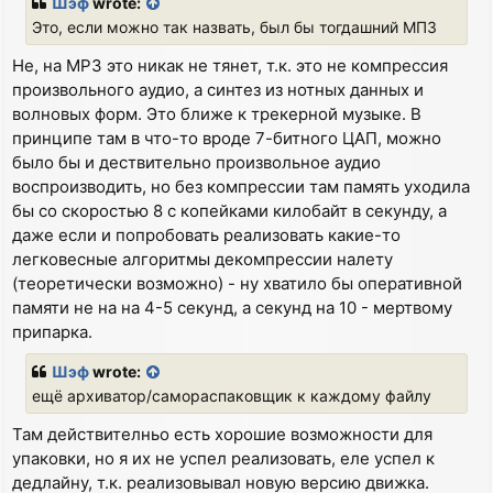
Шэф
wrote:
t
Это, если можно так назвать, был бы тогдашний МП3
Не, на MP3 это никак не тянет, т.к. это не компрессия
произвольного аудио, а синтез из нотных данных и
волновых форм. Это ближе к трекерной музыке. В
принципе там в что-то вроде 7-битного ЦАП, можно
было бы и дествительно произвольное аудио
воспроизводить, но без компрессии там память уходила
бы со скоростью 8 с копейками килобайт в секунду, а
даже если и попробовать реализовать какие-то
легковесные алгоритмы декомпрессии налету
(теоретически возможно) - ну хватило бы оперативной
памяти не на на 4-5 секунд, а секунд на 10 - мертвому
припарка.
Шэф
wrote:
ещё архиватор/самораспаковщик к каждому файлу
Там действителньо есть хорошие возможности для
упаковки, но я их не успел реализовать, еле успел к
дедлайну, т.к. реализовывал новую версию движка.