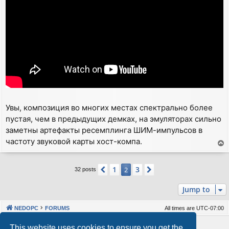
Увы, композиция во многих местах спектрально более
пустая, чем в предыдущих демках, на эмуляторах сильно
заметны артефакты ресемплинга ШИМ-импульсов в
частоту звуковой карты хост-компа.
T
o
p
1
3
Previous
2
Next
32 posts
Jump to
NEDOPC
FORUMS
All times are
UTC-07:00
Powered by
phpBB
® Forum Software © phpBB Limited
This website uses cookies to ensure you get the