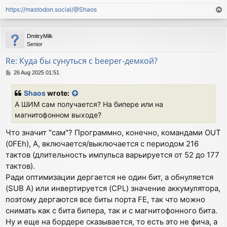
https://mastodon.social/@Shaos
T
o
p
DmitryMilk
Senior
Re: Куда бы сунуться с beeper-демкой?
P
26 Aug 2025 01:51
o
s
Shaos
wrote:
t
А ШИМ сам получается? На бипере или на
магнитофонном выходе?
Что значит "сам"? Программно, конечно, командами OUT
(0FEh), A, включается/выключается с периодом 216
тактов (длительность импульса варьируется от 52 до 177
тактов).
Ради оптимизации дергается не один бит, а обнуляется
(SUB A) или инвертируется (CPL) значение аккумулятора,
поэтому дергаются все биты порта FE, так что можно
снимать как с бита бипера, так и с магнитофонного бита.
Ну и еще на бордере сказывается, то есть это не фича, а