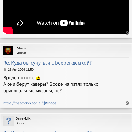
T
o
p
Shaos
Admin
Re: Куда бы сунуться с beeper-демкой?
P
26 Apr 2026 11:59
o
Вроде похоже
s
А они берут каверы? Вроде на патях только
t
оригинальные музоны, не?
https://mastodon.social/@Shaos
T
o
p
DmitryMilk
Senior