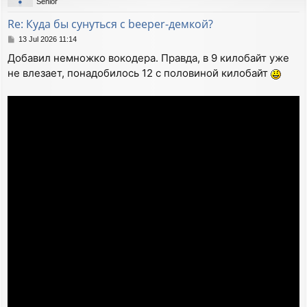
Senior
Re: Куда бы сунуться с beeper-демкой?
P
13 Jul 2026 11:14
o
Добавил немножко вокодера. Правда, в 9 килобайт уже
s
не влезает, понадобилось 12 с половиной килобайт
t