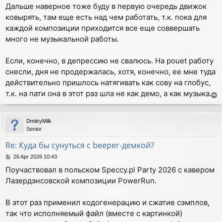
Дальше наверное тоже буду в первую очередь движок
ковырять, там еще есть над чем работать, т.к. пока для
каждой композиции приходится все еще соввершать
много не музыкальной работы.
Если, конечно, в депрессию не свалюсь. На pouet работу
снесли, дня не продержалась, хотя, конечно, ее мне туда
действительно пришлось натягивать как сову на глобус,
т.к. на пати она в этот раз шла не как демо, а как музыка.
T
o
p
DmitryMilk
Senior
Re: Куда бы сунуться с beeper-демкой?
P
26 Apr 2026 10:43
o
Поучаствовал в польском Speccy.pl Party 2026 с кавером
s
Лазердэнсовской композиции PowerRun.
t
В этот раз применил кодогенерацию и сжатие сэмплов,
так что исполняемый файл (вместе с картинкой)