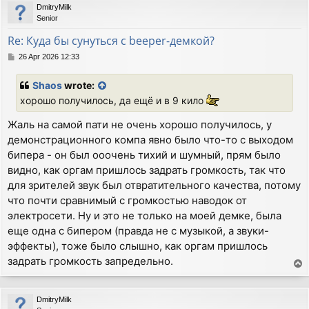
DmitryMilk
Senior
Re: Куда бы сунуться с beeper-демкой?
P
26 Apr 2026 12:33
o
s
Shaos
wrote:
t
хорошо получилось, да ещё и в 9 кило
Жаль на самой пати не очень хорошо получилось, у
демонстрационного компа явно было что-то с выходом
бипера - он был ооочень тихий и шумный, прям было
видно, как оргам пришлось задрать громкость, так что
для зрителей звук был отвратительного качества, потому
что почти сравнимый с громкостью наводок от
электросети. Ну и это не только на моей демке, была
еще одна с бипером (правда не с музыкой, а звуки-
эффекты), тоже было слышно, как оргам пришлось
задрать громкость запредельно.
T
o
p
DmitryMilk