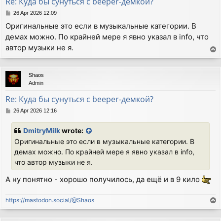
Re: Куда бы сунуться с beeper-демкой?
P
26 Apr 2026 12:09
o
Оригинальные это если в музыкальные категории. В
s
демах можно. По крайней мере я явно указал в info, что
t
автор музыки не я.
T
o
p
Shaos
Admin
Re: Куда бы сунуться с beeper-демкой?
P
26 Apr 2026 12:16
o
s
DmitryMilk
wrote:
t
Оригинальные это если в музыкальные категории. В
демах можно. По крайней мере я явно указал в info,
что автор музыки не я.
А ну понятно - хорошо получилось, да ещё и в 9 кило
https://mastodon.social/@Shaos
T
o
p