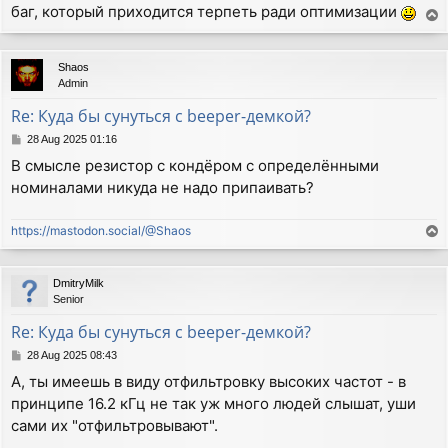
баг, который приходится терпеть ради оптимизации
T
o
p
Shaos
Admin
Re: Куда бы сунуться с beeper-демкой?
P
28 Aug 2025 01:16
o
В смысле резистор с кондёром с определёнными
s
номиналами никуда не надо припаивать?
t
https://mastodon.social/@Shaos
T
o
p
DmitryMilk
Senior
Re: Куда бы сунуться с beeper-демкой?
P
28 Aug 2025 08:43
o
А, ты имеешь в виду отфильтровку высоких частот - в
s
принципе 16.2 кГц не так уж много людей слышат, уши
t
сами их "отфильтровывают".