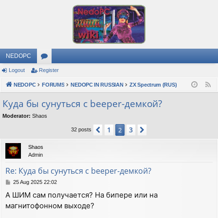
NEDOPC
Logout
Register
or
NEDOPC
u
FORUMS
NEDOPC IN RUSSIAN
ZX Spectrum (RUS)
F
e
m
Куда бы сунуться с beeper-демкой?
e
s
Moderator:
Shaos
d
1
3
Previous
2
Next
32 posts
Shaos
Admin
Re: Куда бы сунуться с beeper-демкой?
P
25 Aug 2025 22:02
o
А ШИМ сам получается? На бипере или на
s
магнитофонном выходе?
t