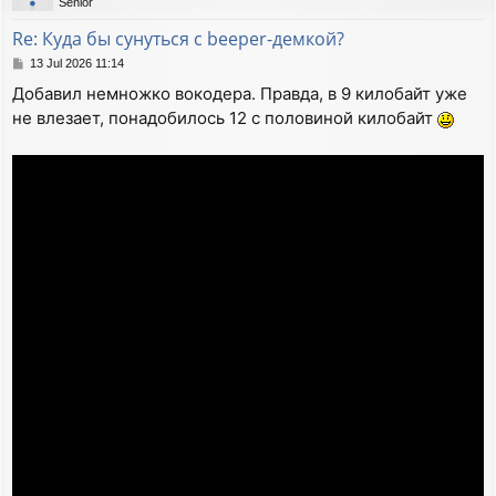
Senior
Re: Куда бы сунуться с beeper-демкой?
P
13 Jul 2026 11:14
o
Добавил немножко вокодера. Правда, в 9 килобайт уже
s
не влезает, понадобилось 12 с половиной килобайт
t