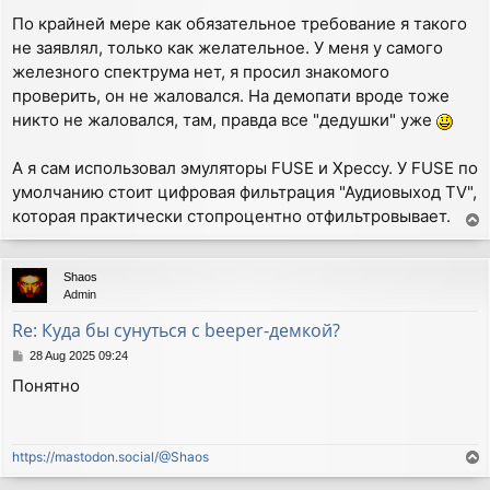
По крайней мере как обязательное требование я такого
не заявлял, только как желательное. У меня у самого
железного спектрума нет, я просил знакомого
проверить, он не жаловался. На демопати вроде тоже
никто не жаловался, там, правда все "дедушки" уже
А я сам использовал эмуляторы FUSE и Xpeccy. У FUSE по
умолчанию стоит цифровая фильтрация "Аудиовыход TV",
которая практически стопроцентно отфильтровывает.
T
o
p
Shaos
Admin
Re: Куда бы сунуться с beeper-демкой?
P
28 Aug 2025 09:24
o
Понятно
s
t
https://mastodon.social/@Shaos
T
o