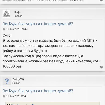
T
o
p
Шэф
Banned
Re: Куда бы сунуться с beeper-демкой?
P
11 Jan 2026 09:42
o
О-го!
s
Это, если можно так назвать, был бы тогдашний МП3 -
t
т.е. вам ещё архиватор/самораспаковщик к каждому
файлу и вот оно и будет ))
Загружаешь код в цифровом виде с кассеты, а
проигрывание каждый раз без ухудшения качества, хоть
100500 раз
T
o
p
DmitryMilk
Senior
Re: Куда бы сунуться с beeper-демкой?
P
11 Jan 2026 12:45
o
s