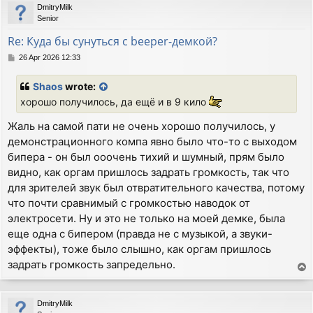
DmitryMilk
Senior
Re: Куда бы сунуться с beeper-демкой?
P
26 Apr 2026 12:33
o
s
Shaos
wrote:
t
хорошо получилось, да ещё и в 9 кило
Жаль на самой пати не очень хорошо получилось, у
демонстрационного компа явно было что-то с выходом
бипера - он был ооочень тихий и шумный, прям было
видно, как оргам пришлось задрать громкость, так что
для зрителей звук был отвратительного качества, потому
что почти сравнимый с громкостью наводок от
электросети. Ну и это не только на моей демке, была
еще одна с бипером (правда не с музыкой, а звуки-
эффекты), тоже было слышно, как оргам пришлось
задрать громкость запредельно.
T
o
p
DmitryMilk