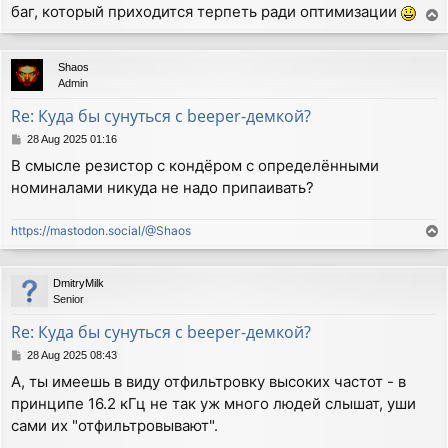
баг, который приходится терпеть ради оптимизации
T
o
p
Shaos
Admin
Re: Куда бы сунуться с beeper-демкой?
P
28 Aug 2025 01:16
o
В смысле резистор с кондёром с определёнными
s
номиналами никуда не надо припаивать?
t
https://mastodon.social/@Shaos
T
o
p
DmitryMilk
Senior
Re: Куда бы сунуться с beeper-демкой?
P
28 Aug 2025 08:43
o
А, ты имеешь в виду отфильтровку высоких частот - в
s
принципе 16.2 кГц не так уж много людей слышат, уши
t
сами их "отфильтровывают".