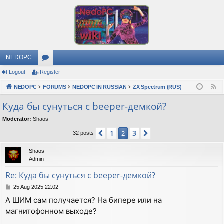
NEDOPC
Logout
Register
or
NEDOPC
u
FORUMS
NEDOPC IN RUSSIAN
ZX Spectrum (RUS)
F
e
m
Куда бы сунуться с beeper-демкой?
e
s
Moderator:
Shaos
d
1
3
Previous
2
Next
32 posts
Shaos
Admin
Re: Куда бы сунуться с beeper-демкой?
P
25 Aug 2025 22:02
o
А ШИМ сам получается? На бипере или на
s
магнитофонном выходе?
t