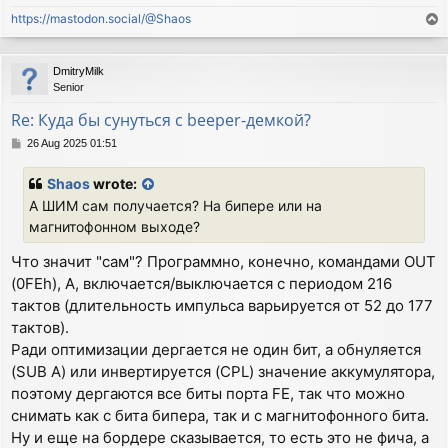
https://mastodon.social/@Shaos
T
o
p
DmitryMilk
Senior
Re: Куда бы сунуться с beeper-демкой?
P
26 Aug 2025 01:51
o
s
Shaos
wrote:
t
А ШИМ сам получается? На бипере или на
магнитофонном выходе?
Что значит "сам"? Программно, конечно, командами OUT
(0FEh), A, включается/выключается с периодом 216
тактов (длительность импульса варьируется от 52 до 177
тактов).
Ради оптимизации дергается не один бит, а обнуляется
(SUB A) или инвертируется (CPL) значение аккумулятора,
поэтому дергаются все биты порта FE, так что можно
снимать как с бита бипера, так и с магнитофонного бита.
Ну и еще на бордере сказывается, то есть это не фича, а