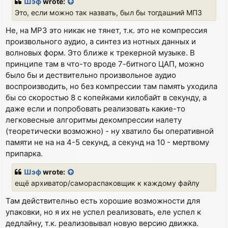
Шэф
wrote:
t
Это, если можно так назвать, был бы тогдашний МП3
Не, на MP3 это никак не тянет, т.к. это не компрессия
произвольного аудио, а синтез из нотных данных и
волновых форм. Это ближе к трекерной музыке. В
принципе там в что-то вроде 7-битного ЦАП, можно
было бы и дествительно произвольное аудио
воспроизводить, но без компрессии там память уходила
бы со скоростью 8 с копейками килобайт в секунду, а
даже если и попробовать реализовать какие-то
легковесные алгоритмы декомпрессии налету
(теоретически возможно) - ну хватило бы оперативной
памяти не на на 4-5 секунд, а секунд на 10 - мертвому
припарка.
Шэф
wrote:
ещё архиватор/самораспаковщик к каждому файлу
Там действителньо есть хорошие возможности для
упаковки, но я их не успел реализовать, еле успел к
дедлайну, т.к. реализовывал новую версию движка.