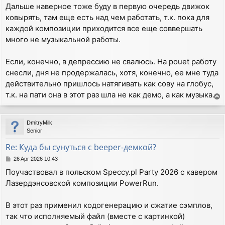
Дальше наверное тоже буду в первую очередь движок
ковырять, там еще есть над чем работать, т.к. пока для
каждой композиции приходится все еще соввершать
много не музыкальной работы.
Если, конечно, в депрессию не свалюсь. На pouet работу
снесли, дня не продержалась, хотя, конечно, ее мне туда
действительно пришлось натягивать как сову на глобус,
т.к. на пати она в этот раз шла не как демо, а как музыка.
T
o
p
DmitryMilk
Senior
Re: Куда бы сунуться с beeper-демкой?
P
26 Apr 2026 10:43
o
Поучаствовал в польском Speccy.pl Party 2026 с кавером
s
Лазердэнсовской композиции PowerRun.
t
В этот раз применил кодогенерацию и сжатие сэмплов,
так что исполняемый файл (вместе с картинкой)