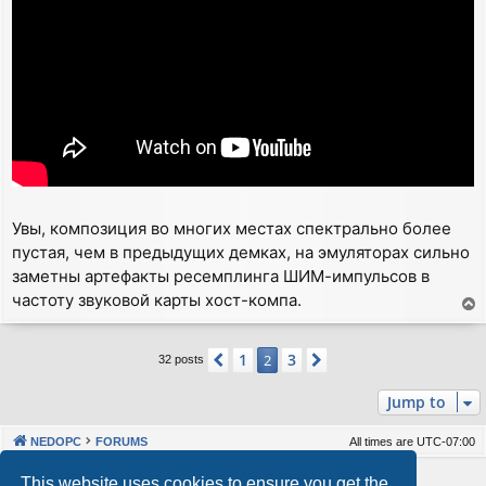
Увы, композиция во многих местах спектрально более
пустая, чем в предыдущих демках, на эмуляторах сильно
заметны артефакты ресемплинга ШИМ-импульсов в
частоту звуковой карты хост-компа.
T
o
p
1
3
Previous
2
Next
32 posts
Jump to
NEDOPC
FORUMS
All times are
UTC-07:00
Powered by
phpBB
® Forum Software © phpBB Limited
This website uses cookies to ensure you get the