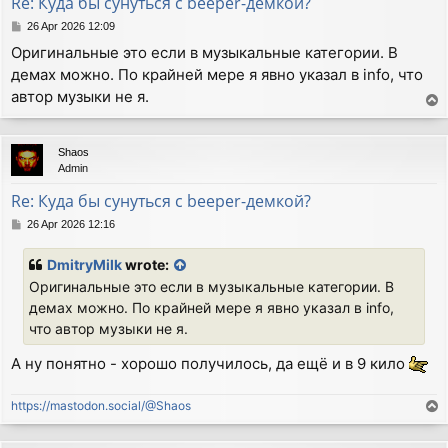
Re: Куда бы сунуться с beeper-демкой?
P
26 Apr 2026 12:09
o
Оригинальные это если в музыкальные категории. В
s
демах можно. По крайней мере я явно указал в info, что
t
автор музыки не я.
T
o
p
Shaos
Admin
Re: Куда бы сунуться с beeper-демкой?
P
26 Apr 2026 12:16
o
s
DmitryMilk
wrote:
t
Оригинальные это если в музыкальные категории. В
демах можно. По крайней мере я явно указал в info,
что автор музыки не я.
А ну понятно - хорошо получилось, да ещё и в 9 кило
https://mastodon.social/@Shaos
T
o
p