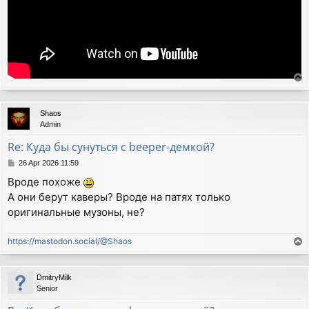
T
o
p
Shaos
Admin
Re: Куда бы сунуться с beeper-демкой?
P
26 Apr 2026 11:59
o
Вроде похоже
s
А они берут каверы? Вроде на патях только
t
оригинальные музоны, не?
https://mastodon.social/@Shaos
T
o
p
DmitryMilk
Senior