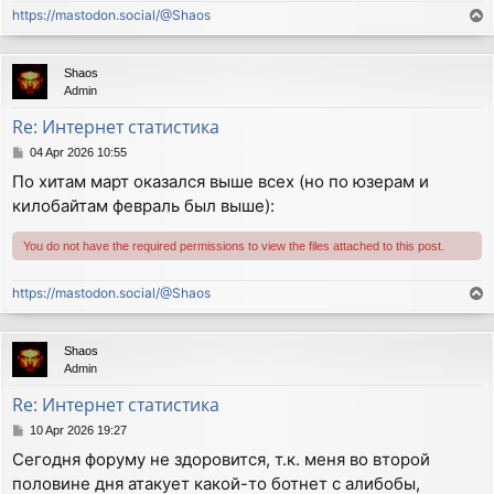
https://mastodon.social/@Shaos
T
o
p
Shaos
Admin
Re: Интернет статистика
P
04 Apr 2026 10:55
o
По хитам март оказался выше всех (но по юзерам и
s
килобайтам февраль был выше):
t
You do not have the required permissions to view the files attached to this post.
https://mastodon.social/@Shaos
T
o
p
Shaos
Admin
Re: Интернет статистика
P
10 Apr 2026 19:27
o
Сегодня форуму не здоровится, т.к. меня во второй
s
половине дня атакует какой-то ботнет с алибобы,
t