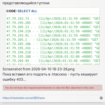
представляющийся гуглом:
CODE:
SELECT ALL
47.79.193.73 - - [11/Apr/2026:01:31:59 +0000] "GET /
47.79.195.205 - - [11/Apr/2026:01:31:59 +0000] "GET 
47.79.205.13 - - [11/Apr/2026:01:31:59 +0000] "GET /
47.79.194.210 - - [11/Apr/2026:01:31:59 +0000] "GET 
47.79.193.91 - - [11/Apr/2026:01:31:59 +0000] "GET /
47.79.205.1 - - [11/Apr/2026:01:31:59 +0000] "GET /f
47.79.205.106 - - [11/Apr/2026:01:31:59 +0000] "GET 
47.79.195.241 - - [11/Apr/2026:01:31:59 +0000] "GET 
47.79.194.210 - - [11/Apr/2026:01:32:00 +0000] "GET 
47.79.195.188 - - [11/Apr/2026:01:32:00 +0000] "GET 
47.79.204.49 - - [11/Apr/2026:01:32:00 +0000] "GET /
47.79.195.152 - - [11/Apr/2026:01:32:00 +0000] "GET 
Screenshot from 2026-04-10 18-23-26.png
Пока вставил его подсеть в .htaccess - пусть кеширует
ошибку 403...
You do not have the required permissions to view the files attached to this post.
https://mastodon.social/@Shaos
T
o