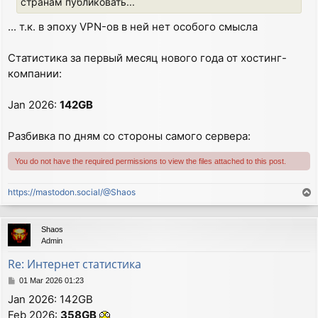
странам публиковать...
... т.к. в эпоху VPN-ов в ней нет особого смысла
Статистика за первый месяц нового года от хостинг-
компании:
Jan 2026:
142GB
Разбивка по дням со стороны самого сервера:
You do not have the required permissions to view the files attached to this post.
https://mastodon.social/@Shaos
T
o
p
Shaos
Admin
Re: Интернет статистика
P
01 Mar 2026 01:23
o
Jan 2026: 142GB
s
Feb 2026:
358GB
t