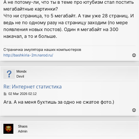
А не потому-ли, что ты в теме про ютубизм стал постить
мегабайтные картинки?
Что ни страница, то 5 мегабайт. А там уже 28 страниц. И
ведь не по одному разу на страницу заходим (по мере
появления новых постов). Один я мегабайт на 300
накачал, а то и больше.
Страничка эмулятора наших компьютеров
http://bashkiria-2m.narod.ru/
T
o
p
Mondx
Devil
Re: Интернет статистика
P
02 Mar 2026 02:12
o
Ага. А на меня бухтишь за одно не сжатое фото.)
s
t
T
o
p
Shaos
Admin