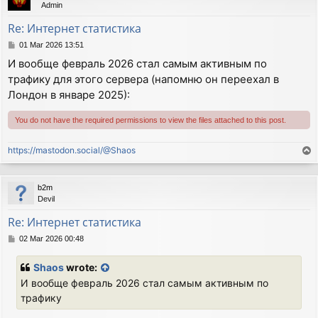
Admin
Re: Интернет статистика
P
01 Mar 2026 13:51
o
И вообще февраль 2026 стал самым активным по
s
трафику для этого сервера (напомню он переехал в
t
Лондон в январе 2025):
You do not have the required permissions to view the files attached to this post.
https://mastodon.social/@Shaos
T
o
p
b2m
Devil
Re: Интернет статистика
P
02 Mar 2026 00:48
o
s
Shaos
wrote:
t
И вообще февраль 2026 стал самым активным по
трафику