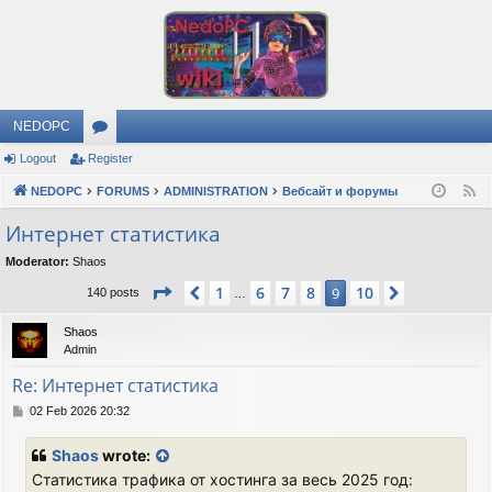
NEDOPC
Logout
Register
or
NEDOPC
u
FORUMS
ADMINISTRATION
Вебсайт и форумы
F
e
m
Интернет статистика
e
s
Moderator:
Shaos
d
Page
9
of
10
1
6
7
8
10
Previous
9
Next
140 posts
…
Shaos
Admin
Re: Интернет статистика
P
02 Feb 2026 20:32
o
s
Shaos
wrote:
t
Статистика трафика от хостинга за весь 2025 год: