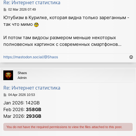
Re: Интернет статистика
P
02 Mar 2026 07:49
o
Ютубизм в Курилке, которая видна только зареганным -
s
так что мимо
t
И потом там видосы размером меньше некоторых
полновесных картинок с современных смартфонов...
https://mastodon.social/@Shaos
T
o
p
Shaos
Admin
Re: Интернет статистика
P
04 Apr 2026 10:53
o
Jan 2026: 142GB
s
Feb 2026:
358GB
t
Mar 2026:
293GB
You do not have the required permissions to view the files attached to this post.