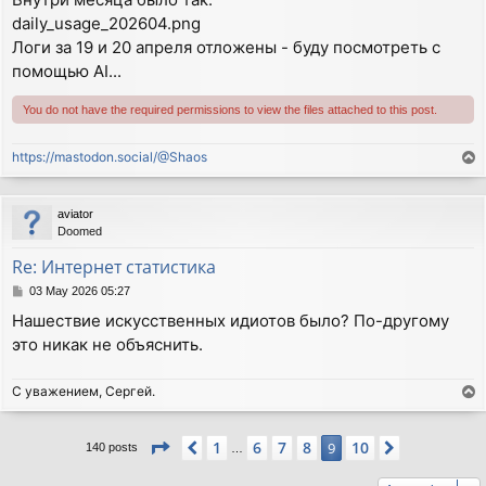
daily_usage_202604.png
Логи за 19 и 20 апреля отложены - буду посмотреть с
помощью AI...
You do not have the required permissions to view the files attached to this post.
https://mastodon.social/@Shaos
T
o
p
aviator
Doomed
Re: Интернет статистика
P
03 May 2026 05:27
o
Нашествие искусственных идиотов было? По-другому
s
это никак не объяснить.
t
С уважением, Сергей.
T
o
p
Page
9
of
10
1
6
7
8
10
Previous
9
Next
140 posts
…