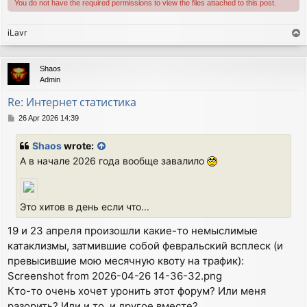
You do not have the required permissions to view the files attached to this post.
iLavr
T
o
p
Shaos
Admin
Re: Интернет статистика
P
26 Apr 2026 14:39
o
s
Shaos
wrote:
t
А в начале 2026 года вообще завалило
Это хитов в день если что...
19 и 23 апреля произошли какие-то немыслимые
катаклизмы, затмившие собой февральский всплеск (и
превысившие мою месячную квоту на трафик):
Screenshot from 2026-04-26 14-36-32.png
Кто-то очень хочет уронить этот форум? Или меня
разорить? Или и то, и другое вместе?...