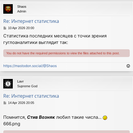
p
Shaos
Admin
Re: Интернет статистика
P
10 Apr 2026 20:00
o
Статистика последних месяцев с точки зрения
s
гуглоаналитики выглядит так:
t
You do not have the required permissions to view the files attached to this post.
https://mastodon.social/@Shaos
T
o
p
Lavr
Supreme God
Re: Интернет статистика
P
14 Apr 2026 20:05
o
s
.
Помнится,
Стив Возняк
любил такие числа...
t
666.png