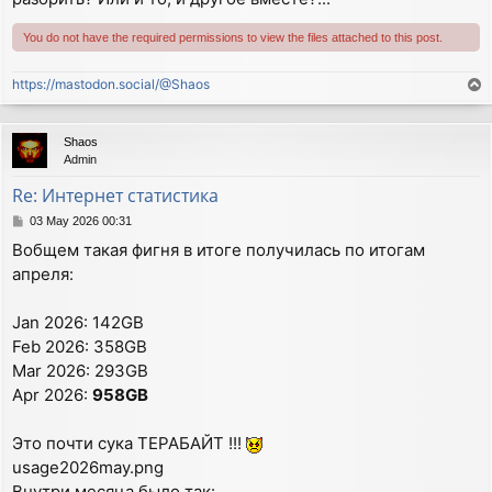
You do not have the required permissions to view the files attached to this post.
https://mastodon.social/@Shaos
T
o
p
Shaos
Admin
Re: Интернет статистика
P
03 May 2026 00:31
o
Вобщем такая фигня в итоге получилась по итогам
s
апреля:
t
Jan 2026: 142GB
Feb 2026: 358GB
Mar 2026: 293GB
Apr 2026:
958GB
Это почти сука ТЕРАБАЙТ !!!
usage2026may.png
Внутри месяца было так: