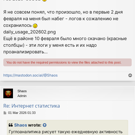
Я не совсем понял, что произошло, но в первые 2 дня
февраля на меня был набег - логов к сожалению не
сохранилось
daily_usage_202602.png
Ещё в районе 10 февраля было много скачано (красные
столбцы) - эти логи у меня есть и их надо
проанализировать...
You do not have the required permissions to view the files attached to this post.
https://mastodon.social/@Shaos
T
o
p
Shaos
Admin
Re: Интернет статистика
P
01 Mar 2026 01:33
o
s
Shaos
wrote:
t
Гуглоаналитика рисует такую ежедневную активность