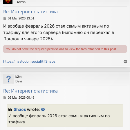
Admin
Re: Интернет статистика
P
01 Mar 2026 13:51
o
И вообще февраль 2026 стал самым активным по
s
трафику для этого сервера (напомню он переехал в
t
Лондон в январе 2025):
You do not have the required permissions to view the files attached to this post.
https://mastodon.social/@Shaos
T
o
p
b2m
Devil
Re: Интернет статистика
P
02 Mar 2026 00:48
o
s
Shaos
wrote:
t
И вообще февраль 2026 стал самым активным по
трафику