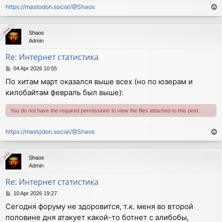
https://mastodon.social/@Shaos
T
o
p
Online
Online
Shaos
Admin
Re: Интернет статистика
P
04 Apr 2026 10:55
o
По хитам март оказался выше всех (но по юзерам и
s
килобайтам февраль был выше):
t
You do not have the required permissions to view the files attached to this post.
https://mastodon.social/@Shaos
T
o
p
Online
Online
Shaos
Admin
Re: Интернет статистика
P
10 Apr 2026 19:27
o
Сегодня форуму не здоровится, т.к. меня во второй
s
половине дня атакует какой-то ботнет с алибобы,
t