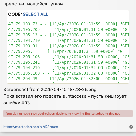
представляющийся гуглом:
CODE:
SELECT ALL
47.79.193.73 - - [11/Apr/2026:01:31:59 +0000] "GET /
47.79.195.205 - - [11/Apr/2026:01:31:59 +0000] "GET 
47.79.205.13 - - [11/Apr/2026:01:31:59 +0000] "GET /
47.79.194.210 - - [11/Apr/2026:01:31:59 +0000] "GET 
47.79.193.91 - - [11/Apr/2026:01:31:59 +0000] "GET /
47.79.205.1 - - [11/Apr/2026:01:31:59 +0000] "GET /f
47.79.205.106 - - [11/Apr/2026:01:31:59 +0000] "GET 
47.79.195.241 - - [11/Apr/2026:01:31:59 +0000] "GET 
47.79.194.210 - - [11/Apr/2026:01:32:00 +0000] "GET 
47.79.195.188 - - [11/Apr/2026:01:32:00 +0000] "GET 
47.79.204.49 - - [11/Apr/2026:01:32:00 +0000] "GET /
47.79.195.152 - - [11/Apr/2026:01:32:00 +0000] "GET 
Screenshot from 2026-04-10 18-23-26.png
Пока вставил его подсеть в .htaccess - пусть кеширует
ошибку 403...
You do not have the required permissions to view the files attached to this post.
https://mastodon.social/@Shaos
T
o