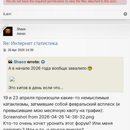
You do not have the required permissions to view the files attached to this post.
iLavr
T
o
p
Online
Online
Shaos
Admin
Re: Интернет статистика
P
26 Apr 2026 14:39
o
s
Shaos
wrote:
t
А в начале 2026 года вообще завалило
Это хитов в день если что...
19 и 23 апреля произошли какие-то немыслимые
катаклизмы, затмившие собой февральский всплеск (и
превысившие мою месячную квоту на трафик):
Screenshot from 2026-04-26 14-36-32.png
Кто-то очень хочет уронить этот форум? Или меня
разорить? Или и то, и другое вместе?...