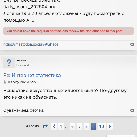
daily_usage_202604.png
Логи за 19 и 20 апреля отложены - буду посмотреть с
помощью AI...
You do not have the required permissions to view the files attached to this post.
https://mastodon.social/@Shaos
T
o
p
aviator
Doomed
Re: Интернет статистика
P
03 May 2026 05:27
o
Нашествие искусственных идиотов было? По-другому
s
это никак не объяснить.
t
С уважением, Сергей.
T
o
p
Page
9
of
10
1
6
7
8
10
Previous
9
Next
140 posts
…