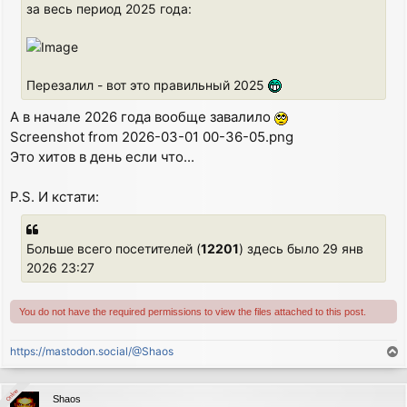
за весь период 2025 года:
Перезалил - вот это правильный 2025
А в начале 2026 года вообще завалило
Screenshot from 2026-03-01 00-36-05.png
Это хитов в день если что...
P.S. И кстати:
Больше всего посетителей (
12201
) здесь было 29 янв
2026 23:27
You do not have the required permissions to view the files attached to this post.
https://mastodon.social/@Shaos
T
o
p
Online
Online
Shaos