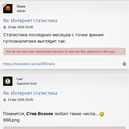
p
Online
Online
Shaos
Admin
Re: Интернет статистика
P
10 Apr 2026 20:00
o
Статистика последних месяцев с точки зрения
s
гуглоаналитики выглядит так:
t
You do not have the required permissions to view the files attached to this post.
https://mastodon.social/@Shaos
T
o
p
Lavr
Supreme God
Re: Интернет статистика
P
14 Apr 2026 20:05
o
s
.
Помнится,
Стив Возняк
любил такие числа...
t
666.png