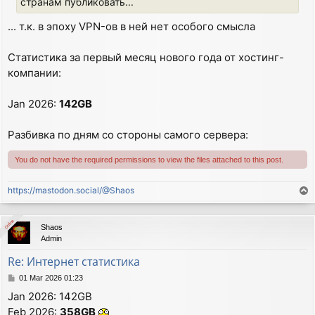
странам публиковать...
... т.к. в эпоху VPN-ов в ней нет особого смысла
Статистика за первый месяц нового года от хостинг-
компании:
Jan 2026:
142GB
Разбивка по дням со стороны самого сервера:
You do not have the required permissions to view the files attached to this post.
https://mastodon.social/@Shaos
T
o
p
Online
Online
Shaos
Admin
Re: Интернет статистика
P
01 Mar 2026 01:23
o
Jan 2026: 142GB
s
Feb 2026:
358GB
t