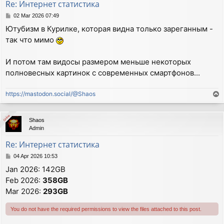
Re: Интернет статистика
P
02 Mar 2026 07:49
o
Ютубизм в Курилке, которая видна только зареганным -
s
так что мимо
t
И потом там видосы размером меньше некоторых
полновесных картинок с современных смартфонов...
https://mastodon.social/@Shaos
T
o
p
Online
Online
Shaos
Admin
Re: Интернет статистика
P
04 Apr 2026 10:53
o
Jan 2026: 142GB
s
Feb 2026:
358GB
t
Mar 2026:
293GB
You do not have the required permissions to view the files attached to this post.