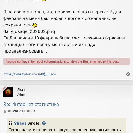
Я не совсем понял, что произошло, но в первые 2 дня
февраля на меня был набег - логов к сожалению не
сохранилось
daily_usage_202602.png
Ещё в районе 10 февраля было много скачано (красные
столбцы) - эти логи у меня есть и их надо
проанализировать...
You do not have the required permissions to view the files attached to this post.
https://mastodon.social/@Shaos
T
o
p
Online
Online
Shaos
Admin
Re: Интернет статистика
P
01 Mar 2026 01:33
o
s
Shaos
wrote:
t
Гуглоаналитика рисует такую ежедневную активность