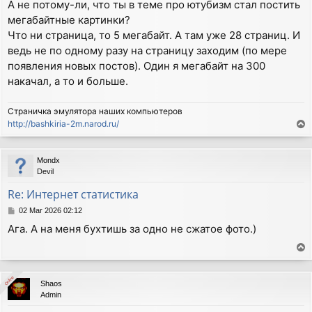
А не потому-ли, что ты в теме про ютубизм стал постить
мегабайтные картинки?
Что ни страница, то 5 мегабайт. А там уже 28 страниц. И
ведь не по одному разу на страницу заходим (по мере
появления новых постов). Один я мегабайт на 300
накачал, а то и больше.
Страничка эмулятора наших компьютеров
http://bashkiria-2m.narod.ru/
T
o
p
Mondx
Devil
Re: Интернет статистика
P
02 Mar 2026 02:12
o
Ага. А на меня бухтишь за одно не сжатое фото.)
s
t
T
o
p
Online
Online
Shaos
Admin