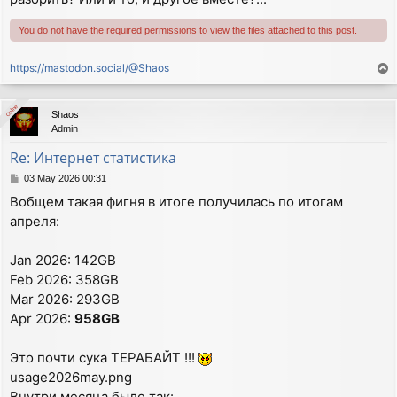
You do not have the required permissions to view the files attached to this post.
https://mastodon.social/@Shaos
T
o
p
Online
Online
Shaos
Admin
Re: Интернет статистика
P
03 May 2026 00:31
o
Вобщем такая фигня в итоге получилась по итогам
s
апреля:
t
Jan 2026: 142GB
Feb 2026: 358GB
Mar 2026: 293GB
Apr 2026:
958GB
Это почти сука ТЕРАБАЙТ !!!
usage2026may.png
Внутри месяца было так: