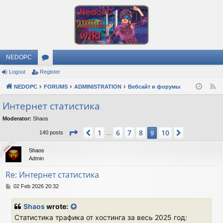
NEDOPC
Logout
Register
or
NEDOPC
u
FORUMS
ADMINISTRATION
Вебсайт и форумы
F
e
m
Интернет статистика
e
s
Moderator:
Shaos
d
Page
9
of
10
1
6
7
8
10
Previous
9
Next
140 posts
…
Online
Online
Shaos
Admin
Re: Интернет статистика
P
02 Feb 2026 20:32
o
s
Shaos
wrote:
t
Статистика трафика от хостинга за весь 2025 год: