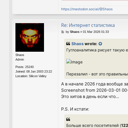
https://mastodon.social/@Shaos
Re: Интернет статистика
P
by
Shaos
»
01 Mar 2026 01:33
o
s
Shaos
wrote:
t
Гуглоаналитика рисует такую 
Shaos
Admin
Posts:
25240
Joined:
08 Jan 2003 23:22
Перезалил - вот это правильн
Location:
Silicon Valley
А в начале 2026 года вообще 
Screenshot from 2026-03-01 00
Это хитов в день если что...
P.S. И кстати:
Больше всего посетителей (
12