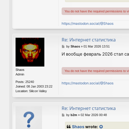
You do not have the required permissions to vie
https://mastodon.social/@Shaos
Re: Интернет статистика
P
by
Shaos
»
01 Mar 2026 13:51
o
И вообще февраль 2026 стал са
s
t
Shaos
You do not have the required permissions to vie
Admin
Posts:
25240
https://mastodon.social/@Shaos
Joined:
08 Jan 2003 23:22
Location:
Silicon Valley
Re: Интернет статистика
P
by
b2m
»
02 Mar 2026 00:48
o
s
Shaos
wrote:
t