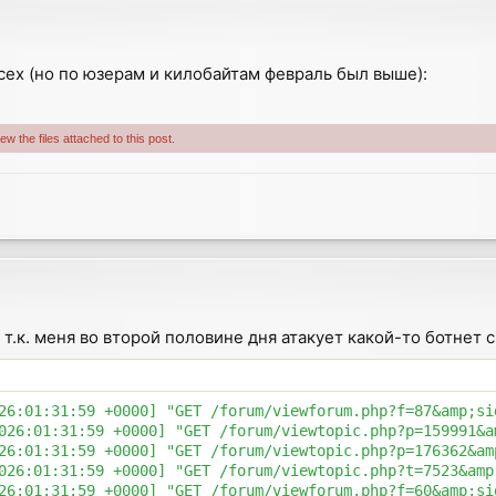
сех (но по юзерам и килобайтам февраль был выше):
w the files attached to this post.
 т.к. меня во второй половине дня атакует какой-то ботнет
26:01:31:59 +0000] "GET /forum/viewforum.php?f=87&amp;si
026:01:31:59 +0000] "GET /forum/viewtopic.php?p=159991&a
26:01:31:59 +0000] "GET /forum/viewtopic.php?p=176362&am
026:01:31:59 +0000] "GET /forum/viewtopic.php?t=7523&amp
26:01:31:59 +0000] "GET /forum/viewforum.php?f=60&amp;si