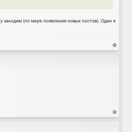
цу заходим (по мере появления новых постов). Один я
T
o
p
T
o
p