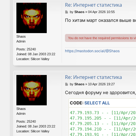
Re: Интернет статистика
P
by
Shaos
»
04 Apr 2026 10:55
o
По хитам март оказался выше в
s
t
Shaos
You do not have the required permissions to vie
Admin
Posts:
25240
https://mastodon.social/@Shaos
Joined:
08 Jan 2003 23:22
Location:
Silicon Valley
Re: Интернет статистика
P
by
Shaos
»
10 Apr 2026 19:27
o
Сегодня форуму не здоровится,
s
t
CODE:
SELECT ALL
Shaos
47.79.193.73 - - [11/Apr/20
Admin
47.79.195.205 - - [11/Apr/2
Posts:
25240
47.79.205.13 - - [11/Apr/20
Joined:
08 Jan 2003 23:22
47.79.194.210 - - [11/Apr/2
Location:
Silicon Valley
47.79.193.91 - - [11/Apr/20