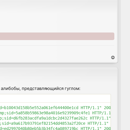
T
o
p
 с алибобы, представляющийся гуглом:
d=b10043d158b5e552a061ef644400e1cd HTTP/1.1" 200 15083 "
mp;sid=5a858b59863e98a4016e9239909c4fe1 HTTP/1.1" 200 10
p;sid=d6fb283acdfa9a1dcbc2d4327fae262c HTTP/1.1" 200 115
;sid=a9a617b93791ef82154dd4853a2f20ce HTTP/1.1" 200 1298
d=ed2997040b80eb5b3b34fc4a089719bc HTTP/1.1" 200 14621 "