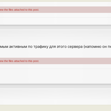
w the files attached to this post.
мым активным по трафику для этого сервера (напомню он пе
w the files attached to this post.