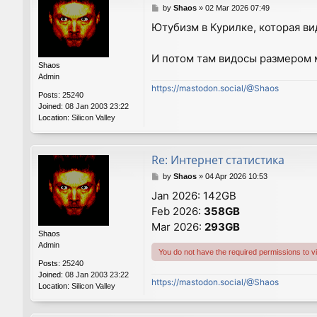
P
by
Shaos
»
02 Mar 2026 07:49
o
Ютубизм в Курилке, которая ви
s
t
И потом там видосы размером 
Shaos
Admin
https://mastodon.social/@Shaos
Posts:
25240
Joined:
08 Jan 2003 23:22
Location:
Silicon Valley
Re: Интернет статистика
P
by
Shaos
»
04 Apr 2026 10:53
o
Jan 2026: 142GB
s
Feb 2026:
358GB
t
Mar 2026:
293GB
Shaos
Admin
You do not have the required permissions to vie
Posts:
25240
Joined:
08 Jan 2003 23:22
https://mastodon.social/@Shaos
Location:
Silicon Valley