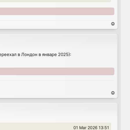
T
o
p
реехал в Лондон в январе 2025):
T
o
p
01 Mar 2026 13:51