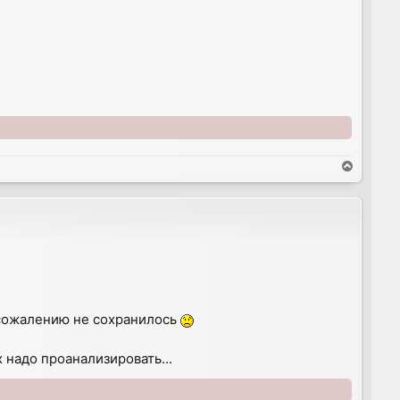
T
o
p
к сожалению не сохранилось
 надо проанализировать...