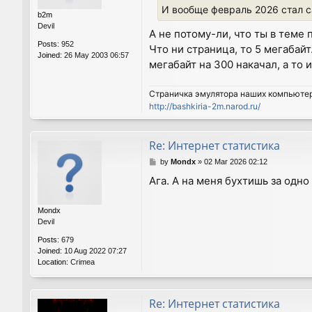
И вообще февраль 2026 стал 
b2m
Devil
А не потому-ли, что ты в теме
Posts:
952
Что ни страница, то 5 мегабайт
Joined:
26 May 2003 06:57
мегабайт на 300 накачал, а то 
Страничка эмулятора наших компьюте
http://bashkiria-2m.narod.ru/
Re: Интернет статистика
P
by
Mondx
»
02 Mar 2026 02:12
o
Ага. А на меня бухтишь за одно
s
t
Mondx
Devil
Posts:
679
Joined:
10 Aug 2022 07:27
Location:
Crimea
Re: Интернет статистика