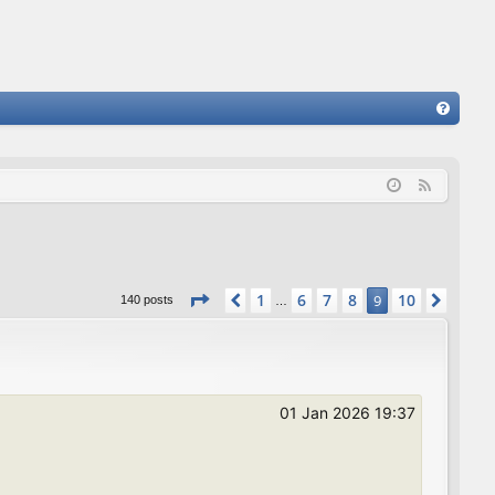
FA
Q
F
e
e
d
Page
9
of
10
1
6
7
8
10
Previous
9
Next
140 posts
…
01 Jan 2026 19:37