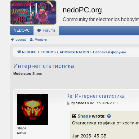
nedoPC.org
Community for electronics hobbyist
NEDOPC
Forums
Logout
Register
NEDOPC
FORUMS
ADMINISTRATION
Вебсайт и форумы
Интернет статистика
Moderator:
Shaos
Re: Интернет статистика
P
by
Shaos
»
02 Feb 2026 20:32
o
s
Shaos
wrote:
t
Статистика трафика от хостинг
Shaos
Admin
Jan 2025: 45 GB