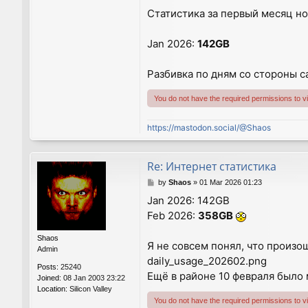
Статистика за первый месяц но
Jan 2026:
142GB
Разбивка по дням со стороны с
You do not have the required permissions to vie
https://mastodon.social/@Shaos
Re: Интернет статистика
P
by
Shaos
»
01 Mar 2026 01:23
o
Jan 2026: 142GB
s
Feb 2026:
358GB
t
Shaos
Я не совсем понял, что произо
Admin
daily_usage_202602.png
Posts:
25240
Ещё в районе 10 февраля было м
Joined:
08 Jan 2003 23:22
Location:
Silicon Valley
You do not have the required permissions to vie