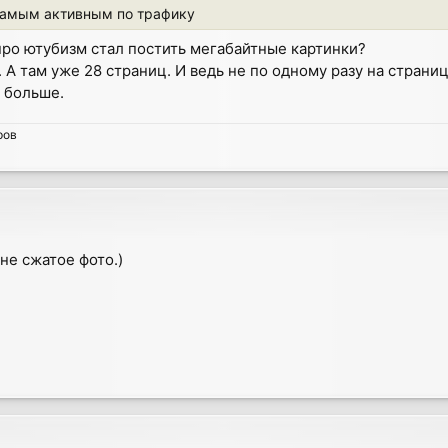
самым активным по трафику
 про ютубизм стал постить мегабайтные картинки?
. А там уже 28 страниц. И ведь не по одному разу на страни
и больше.
ров
 не сжатое фото.)