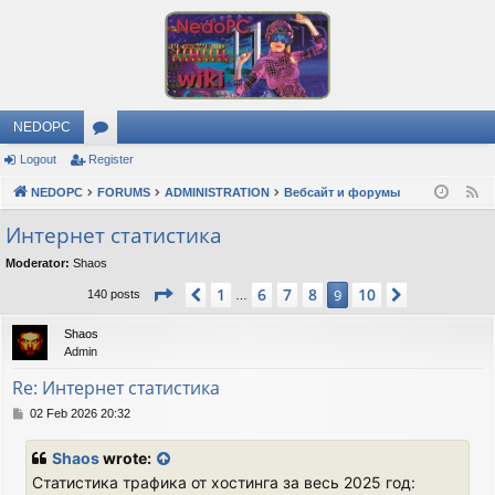
NEDOPC
Logout
Register
or
NEDOPC
u
FORUMS
ADMINISTRATION
Вебсайт и форумы
F
e
m
Интернет статистика
e
s
Moderator:
Shaos
d
Page
9
of
10
1
6
7
8
10
Previous
9
Next
140 posts
…
Shaos
Admin
Re: Интернет статистика
P
02 Feb 2026 20:32
o
s
Shaos
wrote:
t
Статистика трафика от хостинга за весь 2025 год: