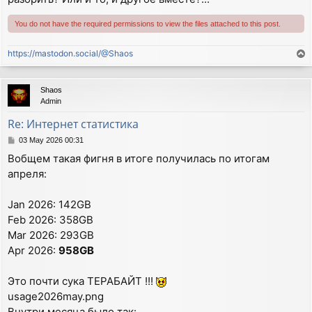
You do not have the required permissions to view the files attached to this post.
https://mastodon.social/@Shaos
T
o
p
Shaos
Admin
Re: Интернет статистика
P
03 May 2026 00:31
o
Вобщем такая фигня в итоге получилась по итогам
s
апреля:
t
Jan 2026: 142GB
Feb 2026: 358GB
Mar 2026: 293GB
Apr 2026:
958GB
Это почти сука ТЕРАБАЙТ !!!
usage2026may.png
Внутри месяца было так: