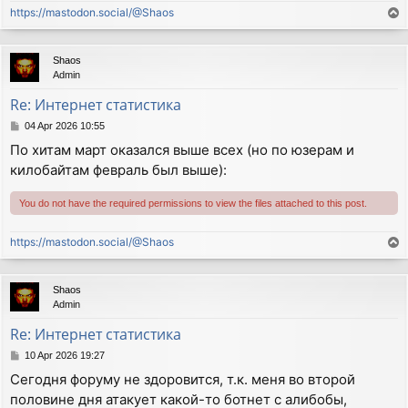
https://mastodon.social/@Shaos
T
o
p
Shaos
Admin
Re: Интернет статистика
P
04 Apr 2026 10:55
o
По хитам март оказался выше всех (но по юзерам и
s
килобайтам февраль был выше):
t
You do not have the required permissions to view the files attached to this post.
https://mastodon.social/@Shaos
T
o
p
Shaos
Admin
Re: Интернет статистика
P
10 Apr 2026 19:27
o
Сегодня форуму не здоровится, т.к. меня во второй
s
половине дня атакует какой-то ботнет с алибобы,
t