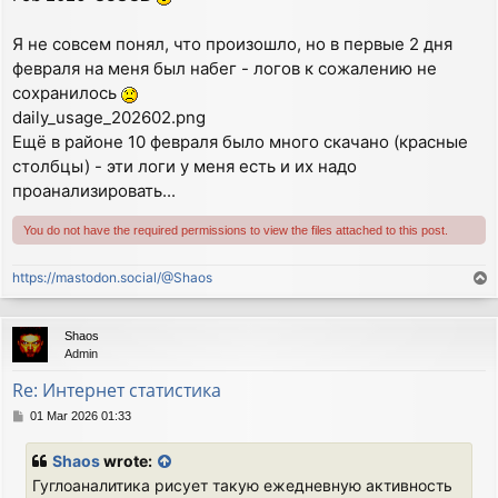
Я не совсем понял, что произошло, но в первые 2 дня
февраля на меня был набег - логов к сожалению не
сохранилось
daily_usage_202602.png
Ещё в районе 10 февраля было много скачано (красные
столбцы) - эти логи у меня есть и их надо
проанализировать...
You do not have the required permissions to view the files attached to this post.
https://mastodon.social/@Shaos
T
o
p
Shaos
Admin
Re: Интернет статистика
P
01 Mar 2026 01:33
o
s
Shaos
wrote:
t
Гуглоаналитика рисует такую ежедневную активность