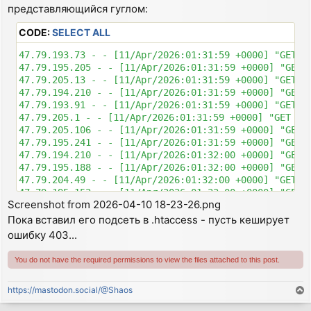
представляющийся гуглом:
CODE:
SELECT ALL
47.79.193.73 - - [11/Apr/2026:01:31:59 +0000] "GET /
47.79.195.205 - - [11/Apr/2026:01:31:59 +0000] "GET 
47.79.205.13 - - [11/Apr/2026:01:31:59 +0000] "GET /
47.79.194.210 - - [11/Apr/2026:01:31:59 +0000] "GET 
47.79.193.91 - - [11/Apr/2026:01:31:59 +0000] "GET /
47.79.205.1 - - [11/Apr/2026:01:31:59 +0000] "GET /f
47.79.205.106 - - [11/Apr/2026:01:31:59 +0000] "GET 
47.79.195.241 - - [11/Apr/2026:01:31:59 +0000] "GET 
47.79.194.210 - - [11/Apr/2026:01:32:00 +0000] "GET 
47.79.195.188 - - [11/Apr/2026:01:32:00 +0000] "GET 
47.79.204.49 - - [11/Apr/2026:01:32:00 +0000] "GET /
47.79.195.152 - - [11/Apr/2026:01:32:00 +0000] "GET 
Screenshot from 2026-04-10 18-23-26.png
Пока вставил его подсеть в .htaccess - пусть кеширует
ошибку 403...
You do not have the required permissions to view the files attached to this post.
https://mastodon.social/@Shaos
T
o