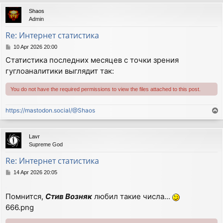
p
Shaos
Admin
Re: Интернет статистика
P
10 Apr 2026 20:00
o
Статистика последних месяцев с точки зрения
s
гуглоаналитики выглядит так:
t
You do not have the required permissions to view the files attached to this post.
https://mastodon.social/@Shaos
T
o
p
Lavr
Supreme God
Re: Интернет статистика
P
14 Apr 2026 20:05
o
s
.
Помнится,
Стив Возняк
любил такие числа...
t
666.png