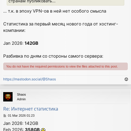
странам публиковать...
... т.к. в эпоху VPN-ов в ней нет особого смысла
Статистика за первый месяц нового года от хостинг-
компании:
Jan 2026:
142GB
Разбивка по дням со стороны самого сервера:
You do not have the required permissions to view the files attached to this post.
https://mastodon.social/@Shaos
T
o
p
Shaos
Admin
Re: Интернет статистика
P
01 Mar 2026 01:23
o
Jan 2026: 142GB
s
Feb 2026:
358GB
t