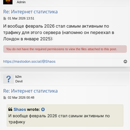
Admin
Re: Интернет статистика
P
01 Mar 2026 13:51
o
И вообще февраль 2026 стал самым активным по
s
трафику для этого сервера (напомню он переехал в
t
Лондон в январе 2025):
You do not have the required permissions to view the files attached to this post.
https://mastodon.social/@Shaos
T
o
p
b2m
Devil
Re: Интернет статистика
P
02 Mar 2026 00:48
o
s
Shaos
wrote:
t
И вообще февраль 2026 стал самым активным по
трафику