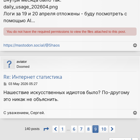
daily_usage_202604.png
Логи за 19 и 20 апреля отложены - буду посмотреть с
помощью AI...
You do not have the required permissions to view the files attached to this post.
https://mastodon.social/@Shaos
T
o
p
aviator
Doomed
Re: Интернет статистика
P
03 May 2026 05:27
o
Нашествие искусственных идиотов было? По-другому
s
это никак не объяснить.
t
С уважением, Сергей.
T
o
p
Page
9
of
10
1
6
7
8
10
Previous
9
Next
140 posts
…