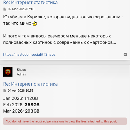
Re: Интернет статистика
P
02 Mar 2026 07:49
o
Ютубизм в Курилке, которая видна только зареганным -
s
так что мимо
t
И потом там видосы размером меньше некоторых
полновесных картинок с современных смартфонов...
https://mastodon.social/@Shaos
T
o
p
Shaos
Admin
Re: Интернет статистика
P
04 Apr 2026 10:53
o
Jan 2026: 142GB
s
Feb 2026:
358GB
t
Mar 2026:
293GB
You do not have the required permissions to view the files attached to this post.