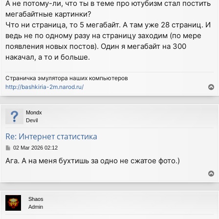
А не потому-ли, что ты в теме про ютубизм стал постить
мегабайтные картинки?
Что ни страница, то 5 мегабайт. А там уже 28 страниц. И
ведь не по одному разу на страницу заходим (по мере
появления новых постов). Один я мегабайт на 300
накачал, а то и больше.
Страничка эмулятора наших компьютеров
http://bashkiria-2m.narod.ru/
T
o
p
Mondx
Devil
Re: Интернет статистика
P
02 Mar 2026 02:12
o
Ага. А на меня бухтишь за одно не сжатое фото.)
s
t
T
o
p
Shaos
Admin