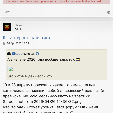
You do not have the required permissions to view the files attached to this post.
iLavr
T
o
p
Shaos
Admin
Re: Интернет статистика
P
26 Apr 2026 14:39
o
s
Shaos
wrote:
t
А в начале 2026 года вообще завалило
Это хитов в день если что...
19 и 23 апреля произошли какие-то немыслимые
катаклизмы, затмившие собой февральский всплеск (и
превысившие мою месячную квоту на трафик):
Screenshot from 2026-04-26 14-36-32.png
Кто-то очень хочет уронить этот форум? Или меня
разорить? Или и то, и другое вместе?...