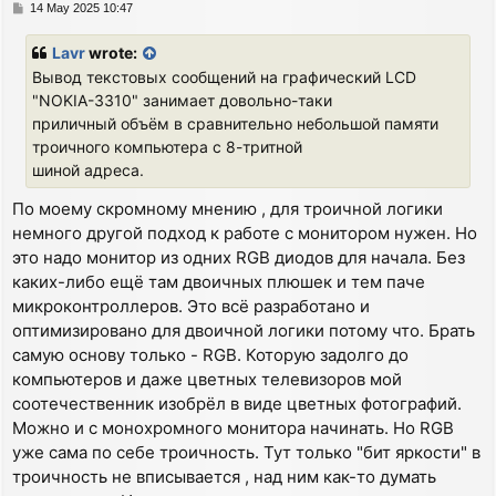
P
14 May 2025 10:47
o
s
Lavr
wrote:
t
Вывод текстовых сообщений на графический LCD
"NOKIA-3310" занимает довольно-таки
приличный объём в сравнительно небольшой памяти
троичного компьютера с 8-тритной
шиной адреса.
По моему скромному мнению , для троичной логики
немного другой подход к работе с монитором нужен. Но
это надо монитор из одних RGB диодов для начала. Без
каких-либо ещё там двоичных плюшек и тем паче
микроконтроллеров. Это всё разработано и
оптимизировано для двоичной логики потому что. Брать
самую основу только - RGB. Которую задолго до
компьютеров и даже цветных телевизоров мой
соотечественник изобрёл в виде цветных фотографий.
Можно и с монохромного монитора начинать. Но RGB
уже сама по себе троичность. Тут только "бит яркости" в
троичность не вписывается , над ним как-то думать