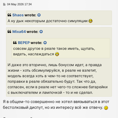
P
04 May 2026 17:34
o
s
Shaos
wrote:
t
А ну дык некоторым достаточно симуляции
Mixa64
wrote:
BEPEP
wrote:
совсем другое в реале такое иметь, щупать,
видеть, наслаждаться
И даже это вторично, лишь бонусом идет, а правда
жизни - хоть обсимулируйся, в реале не взлетит,
модель всегда хоть в чем-то не соответствует,
поправки в реале обязательно будут. Так что да,
согласен, если в реале нет чего-то сложнее батарейки
с выключателем и лампочкой - то и не сделал.
Я в общем-то совершенно не хотел ввязываться в этот
бестолковый диспут, но из интересу всё же отвечу.