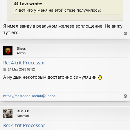
Lavr wrote:
И вот что у меня на этой стезе получилось:
Я имел ввиду в реальном железе воплощение. Не вижу
тут его.
T
o
p
Shaos
Admin
Re: 4-trit Processor
P
14 May 2025 07:52
o
А ну дык некоторым достаточно симуляции
s
t
https://mastodon.social/@Shaos
T
o
p
BEPTEP
Doomed
Re: 4-trit Processor