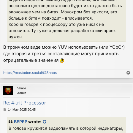
несколько цветов достаточно будет и это должно быть
экономнее чем на битах. Монохром без яркости, это
больше к битам подходит - вписывается.
Короче говоря к процессору это уже никак не
относится. Тут уже отдельная разработка или проект
нужен.
В троичном виде можно YUV использовать (или YCbCr)
где вторая и третья составляющие могут принимать
отрицательные значения
https://mastodon.social/@Shaos
T
o
p
Shaos
Admin
Re: 4-trit Processor
P
14 May 2025 20:45
o
s
BEPEP
wrote:
t
В голове кружится видеопамять в которой индикаторы,