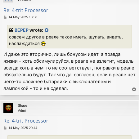
Re: 4-trit Processor
P
14 May 2025 13:58
o
s
BEPEP
wrote:
t
совсем другое в реале такое иметь, щупать, видеть,
наслаждаться
И даже это вторично, лишь бонусом идет, а правда
жизни - хоть обсимулируйся, в реале не взлетит, модель
всегда хоть в чем-то не соответствует, поправки в реале
обязательно будут. Так что да, согласен, если в реале нет
чего-то сложнее батарейки с выключателем и
лампочкой - то и не сделал.
T
o
p
Shaos
Admin
Re: 4-trit Processor
P
14 May 2025 20:44
o
s