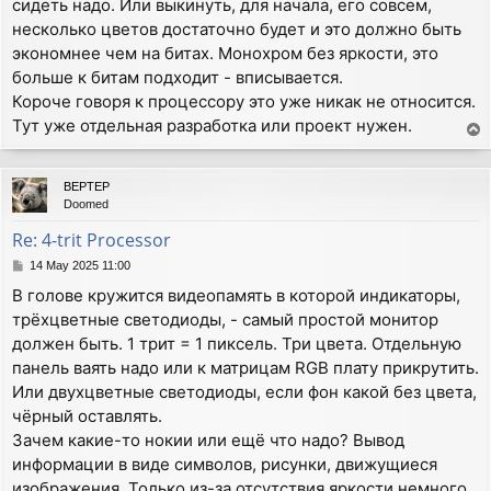
сидеть надо. Или выкинуть, для начала, его совсем,
несколько цветов достаточно будет и это должно быть
экономнее чем на битах. Монохром без яркости, это
больше к битам подходит - вписывается.
Короче говоря к процессору это уже никак не относится.
Тут уже отдельная разработка или проект нужен.
T
o
p
BEPTEP
Doomed
Re: 4-trit Processor
P
14 May 2025 11:00
o
В голове кружится видеопамять в которой индикаторы,
s
трёхцветные светодиоды, - самый простой монитор
t
должен быть. 1 трит = 1 пиксель. Три цвета. Отдельную
панель ваять надо или к матрицам RGB плату прикрутить.
Или двухцветные светодиоды, если фон какой без цвета,
чёрный оставлять.
Зачем какие-то нокии или ещё что надо? Вывод
информации в виде символов, рисунки, движущиеся
изображения. Только из-за отсутствия яркости немного