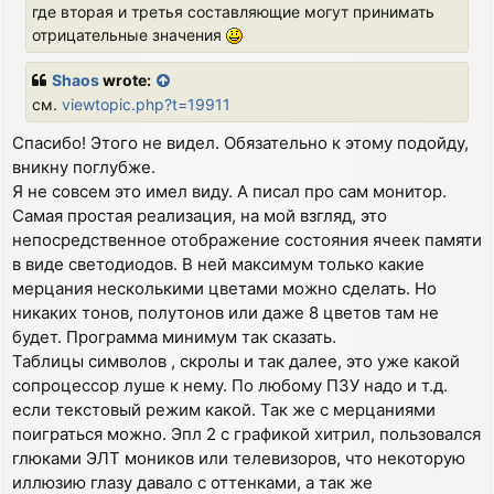
где вторая и третья составляющие могут принимать
отрицательные значения
Shaos
wrote:
см.
viewtopic.php?t=19911
Спасибо! Этого не видел. Обязательно к этому подойду,
вникну поглубже.
Я не совсем это имел виду. А писал про сам монитор.
Самая простая реализация, на мой взгляд, это
непосредственное отображение состояния ячеек памяти
в виде светодиодов. В ней максимум только какие
мерцания несколькими цветами можно сделать. Но
никаких тонов, полутонов или даже 8 цветов там не
будет. Программа минимум так сказать.
Таблицы символов , скролы и так далее, это уже какой
сопроцессор луше к нему. По любому ПЗУ надо и т.д.
если текстовый режим какой. Так же с мерцаниями
поиграться можно. Эпл 2 с графикой хитрил, пользовался
глюками ЭЛТ моников или телевизоров, что некоторую
иллюзию глазу давало с оттенками, а так же