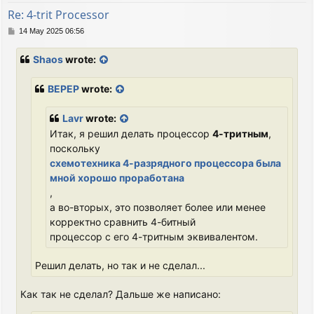
Re: 4-trit Processor
P
14 May 2025 06:56
o
s
Shaos
wrote:
t
BEPEP
wrote:
Lavr
wrote:
Итак, я решил делать процессор
4-тритным
,
поскольку
схемотехника 4-разрядного процессора была
мной хорошо проработана
,
а во-вторых, это позволяет более или менее
корректно сравнить 4-битный
процессор с его 4-тритным эквивалентом.
Решил делать, но так и не сделал...
Как так не сделал? Дальше же написано: