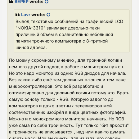
BEPEP
wrote:
t
Lavr
wrote:
Вывод текстовых сообщений на графический LCD
"NOKIA-3310" занимает довольно-таки
приличный объём в сравнительно небольшой
памяти троичного компьютера с 8-тритной
шиной адреса.
По моему скромному мнению , для троичной логики
немного другой подход к работе с монитором нужен.
Но это надо монитор из одних RGB диодов для начала.
Без каких-либо ещё там двоичных плюшек и тем паче
микроконтроллеров. Это всё разработано и
оптимизировано для двоичной логики потому что. Брать
самую основу только - RGB. Которую задолго до
компьютеров и даже цветных телевизоров мой
соотечественник изобрёл в виде цветных фотографий.
Можно и с монохромного монитора начинать. Но RGB
уже сама по себе троичность. Тут только "бит яркости"
в троичность не вписывается , над ним как-то думать
сидеть надо. Или выкинуть, для начала, его совсем,