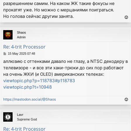
разрешением самим. На каком ЖК такие фокусы не
прокатят уже. Но можно с мерцаниями поиграться.
Но голова сейчас другим занята.
T
o
p
Shaos
Admin
Re: 4-trit Processor
P
15 May 2025 07:48
o
аллюзию с оттенками давало не глазу, а NTSC декодеру в
s
телевизоре - и все эти хаки-трюки до сих пор работают
t
на очень ЖКИ (и OLED) американских телеках:
viewtopic.php?p=118783#p118783
viewtopic.php?t=10948
https://mastodon.social/@Shaos
T
o
p
Lavr
Supreme God
Re: 4-trit Processor