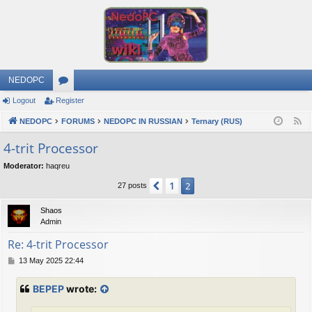
NEDOPC
Logout
Register
or
NEDOPC
u
FORUMS
NEDOPC IN RUSSIAN
Ternary (RUS)
F
e
m
4-trit Processor
e
s
Moderator:
haqreu
d
1
Previous
2
27 posts
Shaos
Admin
Re: 4-trit Processor
P
13 May 2025 22:44
o
s
BEPEP
wrote:
t