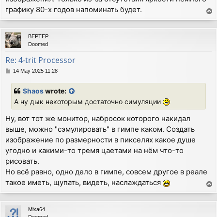
графику 80-х годов напоминать будет.
T
o
p
BEPTEP
Doomed
Re: 4-trit Processor
P
14 May 2025 11:28
o
s
Shaos
wrote:
t
А ну дык некоторым достаточно симуляции
Ну, вот тот же монитор, набросок которого накидал
выше, можно "сэмулировать" в гимпе каком. Создать
изображение по размерности в пикселях какое душе
угодно и какими-то тремя цаетами на нём что-то
рисовать.
Но всё равно, одно дело в гимпе, совсем другое в реале
такое иметь, щупать, видеть, наслаждаться
T
o
p
Mixa64
Doomed