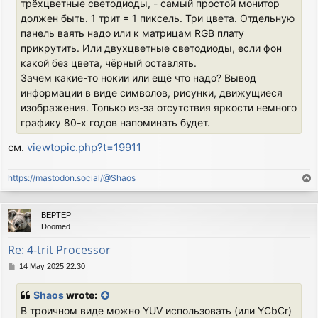
трёхцветные светодиоды, - самый простой монитор
должен быть. 1 трит = 1 пиксель. Три цвета. Отдельную
панель ваять надо или к матрицам RGB плату
прикрутить. Или двухцветные светодиоды, если фон
какой без цвета, чёрный оставлять.
Зачем какие-то нокии или ещё что надо? Вывод
информации в виде символов, рисунки, движущиеся
изображения. Только из-за отсутствия яркости немного
графику 80-х годов напоминать будет.
см.
viewtopic.php?t=19911
https://mastodon.social/@Shaos
T
o
p
BEPTEP
Doomed
Re: 4-trit Processor
P
14 May 2025 22:30
o
s
Shaos
wrote:
t
В троичном виде можно YUV использовать (или YCbCr)