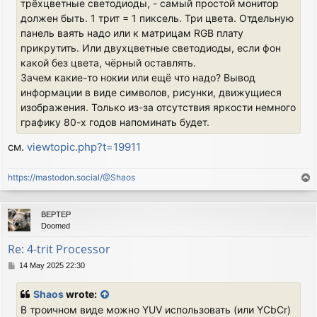
трёхцветные светодиоды, - самый простой монитор
должен быть. 1 трит = 1 пиксель. Три цвета. Отдельную
панель ваять надо или к матрицам RGB плату
прикрутить. Или двухцветные светодиоды, если фон
какой без цвета, чёрный оставлять.
Зачем какие-то нокии или ещё что надо? Вывод
информации в виде символов, рисунки, движущиеся
изображения. Только из-за отсутствия яркости немного
графику 80-х годов напоминать будет.
см.
viewtopic.php?t=19911
https://mastodon.social/@Shaos
T
o
p
BEPTEP
Doomed
Re: 4-trit Processor
P
14 May 2025 22:30
o
s
Shaos
wrote:
t
В троичном виде можно YUV использовать (или YCbCr)