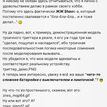
Я никому не обязан здесь отчитываться, что я лично с
удовольствием делаю в рамках своего хобби.
Потому что здесь фактически
ЖЖ Shao
s-а, который
постепенно сваливается к "
бла-бла-бла... и я тоже
делал...
"
Ну да ладно, вот, к примеру, демонстрационная модель
троичного триггера в реале, я его уж года три как
"
сделал, пощупал и насладился
", ибо троичная
последовательностная логика некоторые сомнения
после моделирования вызывала...
Но убедился я, что мои модели адекватны и
соответствуют реальному устройству.
триттер_демо.PNG
А теперь мне интересно, увижу я всё же ваше "
чего-то
сложнее батарейки с выключателем и лампочкой
."?
Ну что-то из простенького, скажем, вот это:
znes_mqp64.gif
Ну или вот это? А?
znes_stend2.gif