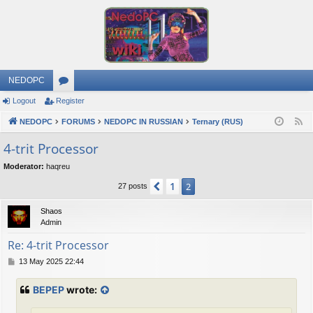
NEDOPC
Logout
Register
or
NEDOPC
u
FORUMS
NEDOPC IN RUSSIAN
Ternary (RUS)
F
e
m
4-trit Processor
e
s
Moderator:
haqreu
d
1
Previous
2
27 posts
Shaos
Admin
Re: 4-trit Processor
P
13 May 2025 22:44
o
s
BEPEP
wrote:
t