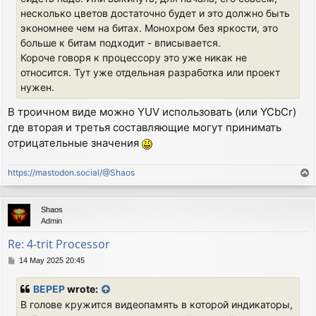
несколько цветов достаточно будет и это должно быть
экономнее чем на битах. Монохром без яркости, это
больше к битам подходит - вписывается.
Короче говоря к процессору это уже никак не
относится. Тут уже отдельная разработка или проект
нужен.
В троичном виде можно YUV использовать (или YCbCr)
где вторая и третья составляющие могут принимать
отрицательные значения
https://mastodon.social/@Shaos
T
o
p
Shaos
Admin
Re: 4-trit Processor
P
14 May 2025 20:45
o
s
BEPEP
wrote:
t
В голове кружится видеопамять в которой индикаторы,