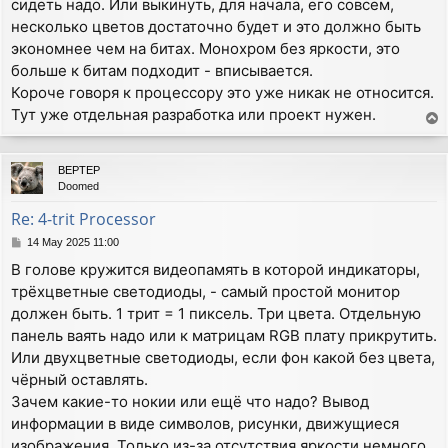
сидеть надо. Или выкинуть, для начала, его совсем,
несколько цветов достаточно будет и это должно быть
экономнее чем на битах. Монохром без яркости, это
больше к битам подходит - вписывается.
Короче говоря к процессору это уже никак не относится.
Тут уже отдельная разработка или проект нужен.
T
o
p
BEPTEP
Doomed
Re: 4-trit Processor
P
14 May 2025 11:00
o
В голове кружится видеопамять в которой индикаторы,
s
трёхцветные светодиоды, - самый простой монитор
t
должен быть. 1 трит = 1 пиксель. Три цвета. Отдельную
панель ваять надо или к матрицам RGB плату прикрутить.
Или двухцветные светодиоды, если фон какой без цвета,
чёрный оставлять.
Зачем какие-то нокии или ещё что надо? Вывод
информации в виде символов, рисунки, движущиеся
изображения. Только из-за отсутствия яркости немного