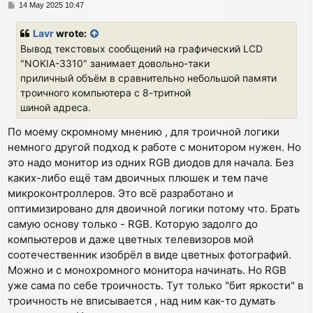
P
14 May 2025 10:47
o
s
Lavr
wrote:
t
Вывод текстовых сообщений на графический LCD
"NOKIA-3310" занимает довольно-таки
приличный объём в сравнительно небольшой памяти
троичного компьютера с 8-тритной
шиной адреса.
По моему скромному мнению , для троичной логики
немного другой подход к работе с монитором нужен. Но
это надо монитор из одних RGB диодов для начала. Без
каких-либо ещё там двоичных плюшек и тем паче
микроконтроллеров. Это всё разработано и
оптимизировано для двоичной логики потому что. Брать
самую основу только - RGB. Которую задолго до
компьютеров и даже цветных телевизоров мой
соотечественник изобрёл в виде цветных фотографий.
Можно и с монохромного монитора начинать. Но RGB
уже сама по себе троичность. Тут только "бит яркости" в
троичность не вписывается , над ним как-то думать