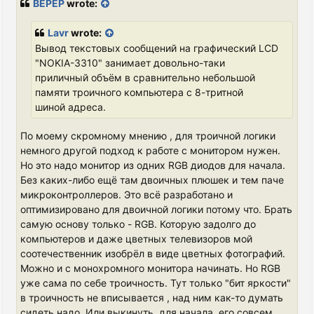
BEPEP
wrote:
t
Lavr
wrote:
Вывод текстовых сообщений на графический LCD
"NOKIA-3310" занимает довольно-таки
приличный объём в сравнительно небольшой
памяти троичного компьютера с 8-тритной
шиной адреса.
По моему скромному мнению , для троичной логики
немного другой подход к работе с монитором нужен.
Но это надо монитор из одних RGB диодов для начала.
Без каких-либо ещё там двоичных плюшек и тем паче
микроконтроллеров. Это всё разработано и
оптимизировано для двоичной логики потому что. Брать
самую основу только - RGB. Которую задолго до
компьютеров и даже цветных телевизоров мой
соотечественник изобрёл в виде цветных фотографий.
Можно и с монохромного монитора начинать. Но RGB
уже сама по себе троичность. Тут только "бит яркости"
в троичность не вписывается , над ним как-то думать
сидеть надо. Или выкинуть, для начала, его совсем,