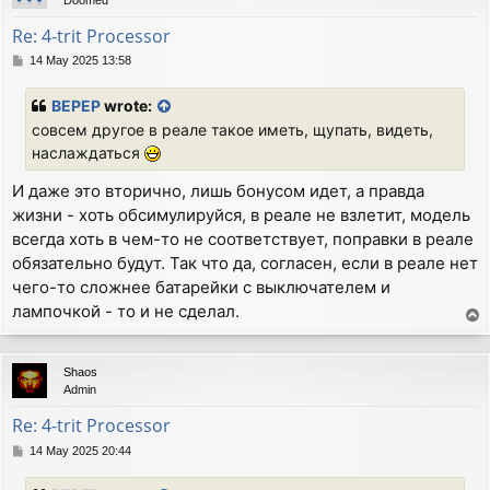
Re: 4-trit Processor
P
14 May 2025 13:58
o
s
BEPEP
wrote:
t
совсем другое в реале такое иметь, щупать, видеть,
наслаждаться
И даже это вторично, лишь бонусом идет, а правда
жизни - хоть обсимулируйся, в реале не взлетит, модель
всегда хоть в чем-то не соответствует, поправки в реале
обязательно будут. Так что да, согласен, если в реале нет
чего-то сложнее батарейки с выключателем и
лампочкой - то и не сделал.
T
o
p
Shaos
Admin
Re: 4-trit Processor
P
14 May 2025 20:44
o
s