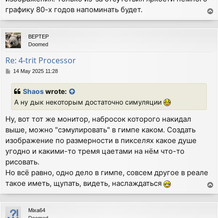
графику 80-х годов напоминать будет.
T
o
p
BEPTEP
Doomed
Re: 4-trit Processor
P
14 May 2025 11:28
o
s
Shaos
wrote:
t
А ну дык некоторым достаточно симуляции
Ну, вот тот же монитор, набросок которого накидал
выше, можно "сэмулировать" в гимпе каком. Создать
изображение по размерности в пикселях какое душе
угодно и какими-то тремя цаетами на нём что-то
рисовать.
Но всё равно, одно дело в гимпе, совсем другое в реале
такое иметь, щупать, видеть, наслаждаться
T
o
p
Mixa64
Doomed