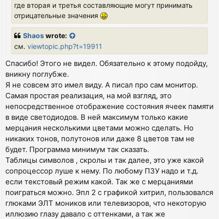
где вторая и третья составляющие могут принимать
отрицательные значения
Shaos
wrote:
см.
viewtopic.php?t=19911
Спасибо! Этого не видел. Обязательно к этому подойду,
вникну поглубже.
Я не совсем это имел виду. А писал про сам монитор.
Самая простая реализация, на мой взгляд, это
непосредственное отображение состояния ячеек памяти
в виде светодиодов. В ней максимум только какие
мерцания несколькими цветами можно сделать. Но
никаких тонов, полутонов или даже 8 цветов там не
будет. Программа минимум так сказать.
Таблицы символов , скролы и так далее, это уже какой
сопроцессор луше к нему. По любому ПЗУ надо и т.д.
если текстовый режим какой. Так же с мерцаниями
поиграться можно. Эпл 2 с графикой хитрил, пользовался
глюками ЭЛТ моников или телевизоров, что некоторую
иллюзию глазу давало с оттенками, а так же