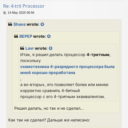
Re: 4-trit Processor
P
14 May 2025 06:56
o
s
Shaos
wrote:
t
BEPEP
wrote:
Lavr
wrote:
Итак, я решил делать процессор
4-тритным
,
поскольку
схемотехника 4-разрядного процессора была
мной хорошо проработана
,
а во-вторых, это позволяет более или менее
корректно сравнить 4-битный
процессор с его 4-тритным эквивалентом.
Решил делать, но так и не сделал...
Как так не сделал? Дальше же написано: