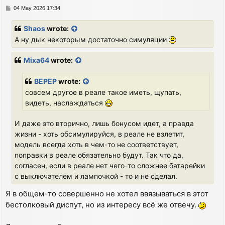
P
04 May 2026 17:34
o
s
Shaos
wrote:
t
А ну дык некоторым достаточно симуляции
Mixa64
wrote:
BEPEP
wrote:
совсем другое в реале такое иметь, щупать,
видеть, наслаждаться
И даже это вторично, лишь бонусом идет, а правда
жизни - хоть обсимулируйся, в реале не взлетит,
модель всегда хоть в чем-то не соответствует,
поправки в реале обязательно будут. Так что да,
согласен, если в реале нет чего-то сложнее батарейки
с выключателем и лампочкой - то и не сделал.
Я в общем-то совершенно не хотел ввязываться в этот
бестолковый диспут, но из интересу всё же отвечу.