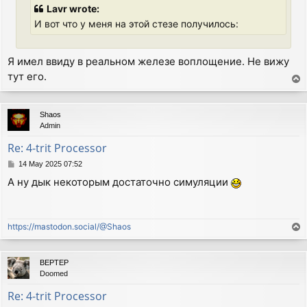
Lavr wrote:
И вот что у меня на этой стезе получилось:
Я имел ввиду в реальном железе воплощение. Не вижу
тут его.
T
o
p
Shaos
Admin
Re: 4-trit Processor
P
14 May 2025 07:52
o
А ну дык некоторым достаточно симуляции
s
t
https://mastodon.social/@Shaos
T
o
p
BEPTEP
Doomed
Re: 4-trit Processor