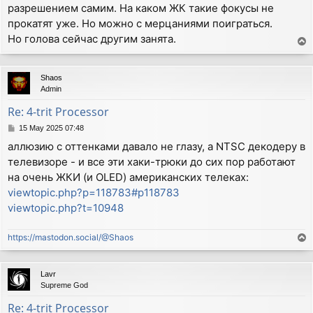
разрешением самим. На каком ЖК такие фокусы не
прокатят уже. Но можно с мерцаниями поиграться.
Но голова сейчас другим занята.
T
o
p
Shaos
Admin
Re: 4-trit Processor
P
15 May 2025 07:48
o
аллюзию с оттенками давало не глазу, а NTSC декодеру в
s
телевизоре - и все эти хаки-трюки до сих пор работают
t
на очень ЖКИ (и OLED) американских телеках:
viewtopic.php?p=118783#p118783
viewtopic.php?t=10948
https://mastodon.social/@Shaos
T
o
p
Lavr
Supreme God
Re: 4-trit Processor