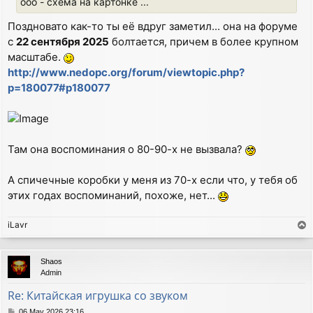
ооо - схема на картонке ...
Поздновато как-то ты её вдруг заметил... она на форуме
с
22 сентября 2025
болтается, причем в более крупном
масштабе.
http://www.nedopc.org/forum/viewtopic.php?
p=180077#p180077
Там она воспоминания о 80-90-х не вызвала?
А спичечные коробки у меня из 70-х если что, у тебя об
этих годах воспоминаний, похоже, нет...
iLavr
T
o
p
Shaos
Admin
Re: Китайская игрушка со звуком
P
06 May 2026 23:16