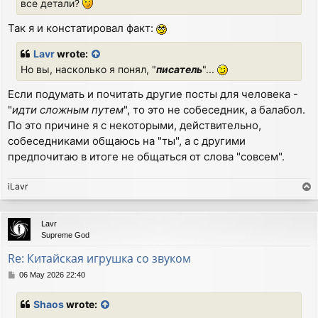
все детали?
Так я и констатировал факт:
Lavr
wrote:
Но вы, насколько я понял, "
писатель
"...
Если подумать и почитать другие посты для человека -
"
идти сложным путем
", то это не собеседник, а балабол.
По это причине я с некоторыми, действительно,
собеседниками общаюсь на "ты", а с другими
предпочитаю в итоге не общаться от слова "совсем".
iLavr
T
o
p
Lavr
Supreme God
Re: Китайская игрушка со звуком
P
06 May 2026 22:40
o
s
Shaos
wrote:
t