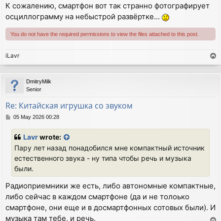
К сожалению, смартфон вот так странно фотографирует
осциллограмму на небыстрой развёртке...
You do not have the required permissions to view the files attached to this post.
iLavr
T
o
p
DmitryMilk
Senior
Re: Китайская игрушка со звуком
P
05 May 2026 00:28
o
s
Lavr
wrote:
t
Пару лет назад понадобился мне компактный источник
естественного звука - ну типа чтобы речь и музыка
были.
Радиоприемники же есть, либо автономные компактные,
либо сейчас в каждом смартфоне (да и не толоько
смартфоне, они еще и в досмартфонных сотовых были). И
музыка там тебе, и речь.
T