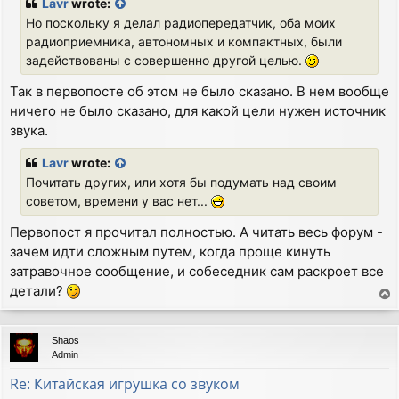
Lavr
wrote:
t
Но поскольку я делал радиопередатчик, оба моих
радиоприемника, автономных и компактных, были
задействованы с совершенно другой целью.
Так в первопосте об этом не было сказано. В нем вообще
ничего не было сказано, для какой цели нужен источник
звука.
Lavr
wrote:
Почитать других, или хотя бы подумать над своим
советом, времени у вас нет...
Первопост я прочитал полностью. А читать весь форум -
зачем идти сложным путем, когда проще кинуть
затравочное сообщение, и собеседник сам раскроет все
детали?
T
o
p
Shaos
Admin
Re: Китайская игрушка со звуком