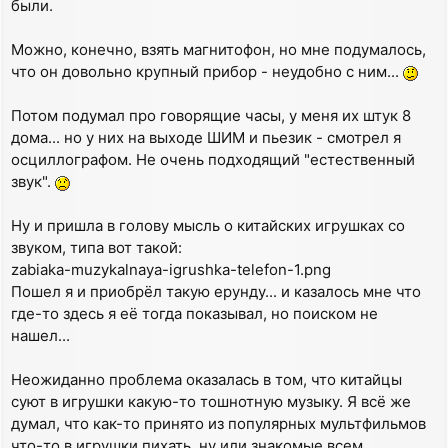
были.
Можно, конечно, взять магнитофон, но мне подумалось,
что он довольно крупный прибор - неудобно с ним...
Потом подумал про говорящие часы, у меня их штук 8
дома... но у них на выходе ШИМ и пьезик - смотрел я
осциллографом. Не очень подходящий "естественный
звук".
Ну и пришла в голову мысль о китайских игрушках со
звуком, типа вот такой:
zabiaka-muzykalnaya-igrushka-telefon-1.png
Пошел я и приобрёл такую ерунду... и казалось мне что
где-то здесь я её тогда показывал, но поиском не
нашел...
Неожиданно проблема оказалась в том, что китайцы
суют в игрушки какую-то тошнотную музыку. Я всё же
думал, что как-то принято из популярных мультфильмов
что-то в игрушки пихать, ну или знакомые всем