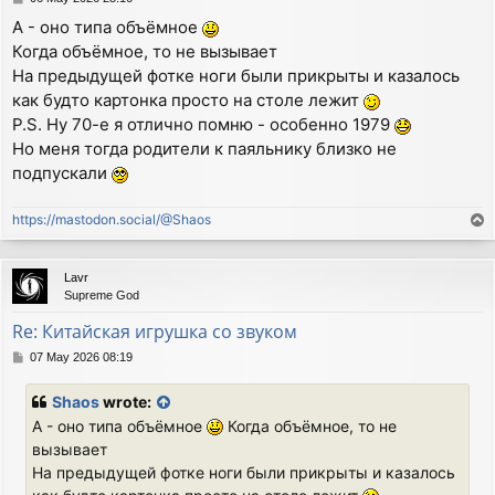
o
А - оно типа объёмное
s
Когда объёмное, то не вызывает
t
На предыдущей фотке ноги были прикрыты и казалось
как будто картонка просто на столе лежит
P.S. Ну 70-е я отлично помню - особенно 1979
Но меня тогда родители к паяльнику близко не
подпускали
https://mastodon.social/@Shaos
T
o
p
Lavr
Supreme God
Re: Китайская игрушка со звуком
P
07 May 2026 08:19
o
s
Shaos
wrote:
t
А - оно типа объёмное
Когда объёмное, то не
вызывает
На предыдущей фотке ноги были прикрыты и казалось