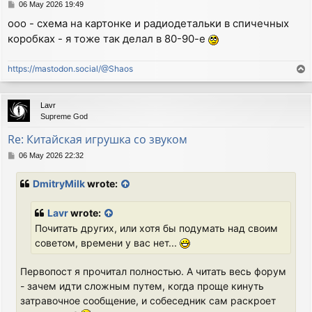
P
06 May 2026 19:49
o
ооо - схема на картонке и радиодетальки в спичечных
s
коробках - я тоже так делал в 80-90-е
t
https://mastodon.social/@Shaos
T
o
p
Lavr
Supreme God
Re: Китайская игрушка со звуком
P
06 May 2026 22:32
o
s
DmitryMilk
wrote:
t
Lavr
wrote:
Почитать других, или хотя бы подумать над своим
советом, времени у вас нет...
Первопост я прочитал полностью. А читать весь форум
- зачем идти сложным путем, когда проще кинуть
затравочное сообщение, и собеседник сам раскроет