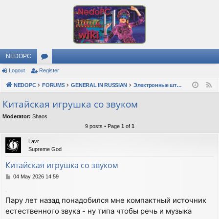
NEDOPC
Logout
Register
or
NEDOPC
u
FORUMS
GENERAL IN RUSSIAN
Электронные штучки
F
e
m
Китайская игрушка со звуком
e
s
Moderator:
Shaos
d
9 posts • Page
1
of
1
Lavr
Supreme God
Китайская игрушка со звуком
P
04 May 2026 14:59
o
.
s
Пару лет назад понадобился мне компактный источник
t
естественного звука - ну типа чтобы речь и музыка