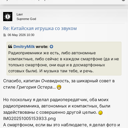
o
p
Lavr
Supreme God
Re: Китайская игрушка со звуком
P
06 May 2026 10:30
o
s
DmitryMilk
wrote:
t
Радиоприемники же есть, либо автономные
компактные, либо сейчас в каждом смартфоне (да и не
толоько смартфоне, они еще и в досмартфонных
сотовых были). И музыка там тебе, и речь.
Спасибо,
капитан Очевидность
, за шикарный совет в
стиле
Григория Остера
...
Но поскольку я делал радиопередатчик, оба моих
радиоприемника, автономных и компактных, были
задействованы с совершенно другой целью.
IMG20251005153933.png
А смартфоном, если вы это наблюдаете, я делал фото и