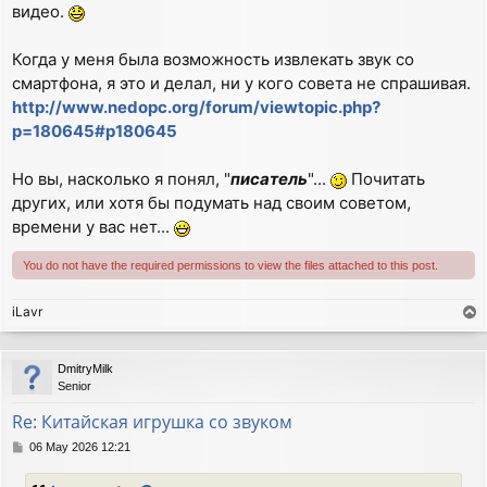
видео.
Когда у меня была возможность извлекать звук со
смартфона, я это и делал, ни у кого совета не спрашивая.
http://www.nedopc.org/forum/viewtopic.php?
p=180645#p180645
Но вы, насколько я понял, "
писатель
"...
Почитать
других, или хотя бы подумать над своим советом,
времени у вас нет...
You do not have the required permissions to view the files attached to this post.
iLavr
T
o
p
DmitryMilk
Senior
Re: Китайская игрушка со звуком
P
06 May 2026 12:21
o
s