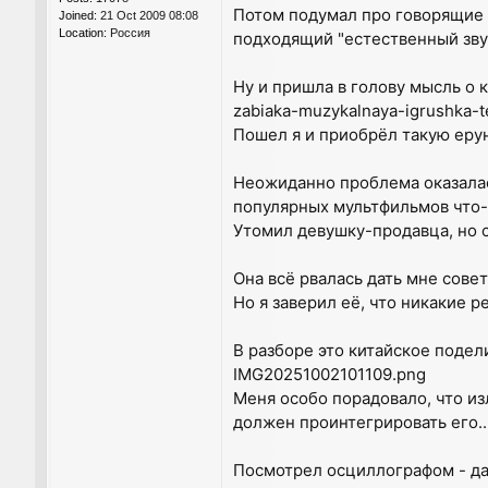
Потом подумал про говорящие ч
Joined:
21 Oct 2009 08:08
Location:
Россия
подходящий "естественный зву
Ну и пришла в голову мысль о к
zabiaka-muzykalnaya-igrushka-t
Пошел я и приобрёл такую ерунд
Неожиданно проблема оказалась
популярных мультфильмов что-т
Утомил девушку-продавца, но 
Она всё рвалась дать мне сове
Но я заверил её, что никакие р
В разборе это китайское подели
IMG20251002101109.png
Меня особо порадовало, что из
должен проинтегрировать его..
Посмотрел осциллографом - да