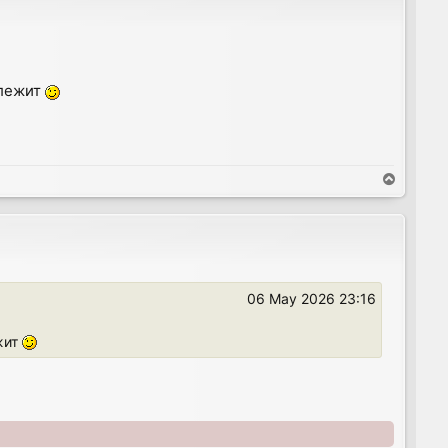
 лежит
T
o
p
06 May 2026 23:16
жит