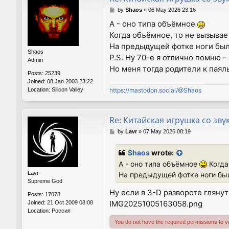
P
by
Shaos
»
06 May 2026 23:16
o
А - оно типа объёмное
s
Когда объёмное, то не вызывае
t
На предыдущей фотке ноги был
Shaos
P.S. Ну 70-е я отлично помню 
Admin
Но меня тогда родители к паял
Posts:
25239
Joined:
08 Jan 2003 23:22
Location:
Silicon Valley
https://mastodon.social/@Shaos
Re: Китайская игрушка со зву
P
by
Lavr
»
07 May 2026 08:19
o
s
Shaos
wrote:
t
А - оно типа объёмное
Когда
Lavr
На предыдущей фотке ноги был
Supreme God
Ну если в 3-D развороте глянут
Posts:
17078
IMG20251005163058.png
Joined:
21 Oct 2009 08:08
Location:
Россия
You do not have the required permissions to vie