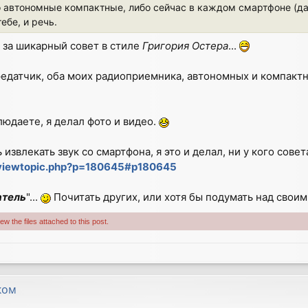
 автономные компактные, либо сейчас в каждом смартфоне (да
ебе, и речь.
, за шикарный совет в стиле
Григория Остера
...
редатчик, оба моих радиоприемника, автономных и компакт
людаете, я делал фото и видео.
извлекать звук со смартфона, я это и делал, ни у кого совет
/viewtopic.php?p=180645#p180645
атель
"...
Почитать других, или хотя бы подумать над своим 
w the files attached to this post.
ком