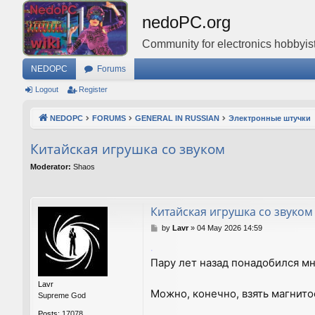
nedoPC.org
Community for electronics hobbyist
NEDOPC
Forums
Logout
Register
NEDOPC
FORUMS
GENERAL IN RUSSIAN
Электронные штучки
Китайская игрушка со звуком
Moderator:
Shaos
Китайская игрушка со звуком
P
by
Lavr
»
04 May 2026 14:59
o
.
s
Пару лет назад понадобился мн
t
Lavr
Можно, конечно, взять магнито
Supreme God
Posts:
17078