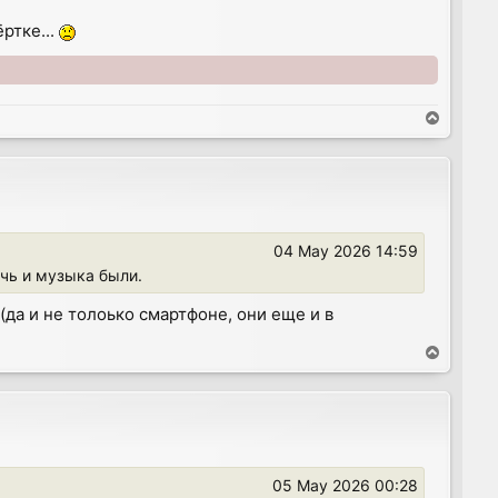
ртке...
T
o
p
04 May 2026 14:59
ечь и музыка были.
да и не толоько смартфоне, они еще и в
T
o
p
05 May 2026 00:28