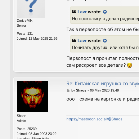
o
s
Lavr
wrote:
t
Но поскольку я делал радиопе
DmitryMilk
Senior
Так в первопосте об этом не б
Posts:
131
Joined:
12 May 2025 21:56
Lavr
wrote:
Почитать других, или хотя бы 
Первопост я прочитал полность
сам раскроет все детали?
Re: Китайская игрушка со зву
P
by
Shaos
»
06 May 2026 19:49
o
ооо - схема на картонке и рад
s
t
Shaos
https://mastodon.social/@Shaos
Admin
Posts:
25239
Joined:
08 Jan 2003 23:22
Location:
Silicon Valley