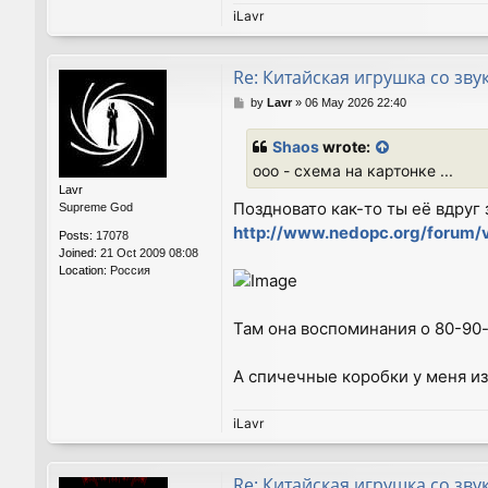
iLavr
Re: Китайская игрушка со зву
P
by
Lavr
»
06 May 2026 22:40
o
s
Shaos
wrote:
t
ооо - схема на картонке ...
Lavr
Поздновато как-то ты её вдруг 
Supreme God
http://www.nedopc.org/forum
Posts:
17078
Joined:
21 Oct 2009 08:08
Location:
Россия
Там она воспоминания о 80-90
А спичечные коробки у меня из 
iLavr
Re: Китайская игрушка со зву