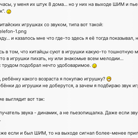
асы, у меня их штук 8 дома... но у них на выходе ШИМ и пь
к".
итайских игрушках со звуком, типа вот такой:
elefon-1.png
у... и казалось мне что где-то здесь я её тогда показывал, 
 в том, что китайцы суют в игрушки какую-то тошнотную муз
о в игрушки пихать, ну или знакомые всем мелодии...
с трудом подобрал нечто удобоваримое.
т, ребёнку какого возраста я покупаю игрушку?
ебёнки до игрушки не доберутся, а зачем я подбираю звук и
е выглядит вот так:
лучатель звука - динамик, а не пьезопищалка. Даже если з
.
же если и был ШИМ, то на выходе сигнал более-менее при