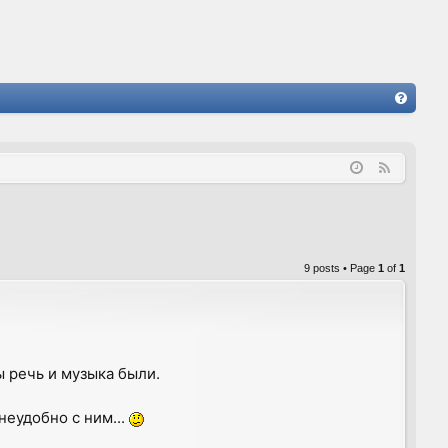
FA
Q
F
e
e
d
9 posts • Page
1
of
1
ы речь и музыка были.
неудобно с ним...