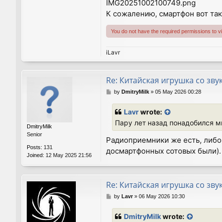
IMG20251002100749.png
К сожалению, смартфон вот та
You do not have the required permissions to vie
iLavr
Re: Китайская игрушка со зву
P
by
DmitryMilk
»
05 May 2026 00:28
o
s
Lavr
wrote:
t
Пару лет назад понадобился м
DmitryMilk
Senior
Радиоприемники же есть, либо 
Posts:
131
досмартфонных сотовых были). 
Joined:
12 May 2025 21:56
Re: Китайская игрушка со зву
P
by
Lavr
»
06 May 2026 10:30
o
s
DmitryMilk
wrote:
t