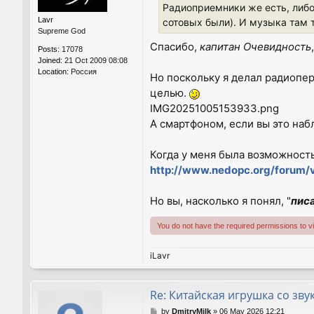
Радиоприемники же есть, либо
Lavr
сотовых были). И музыка там т
Supreme God
Спасибо,
капитан Очевидность
Posts:
17078
Joined:
21 Oct 2009 08:08
Location:
Россия
Но поскольку я делал радиопе
целью.
IMG20251005153933.png
А смартфоном, если вы это наб
Когда у меня была возможность 
http://www.nedopc.org/forum
Но вы, насколько я понял, "
пис
You do not have the required permissions to vie
iLavr
Re: Китайская игрушка со зву
P
by
DmitryMilk
»
06 May 2026 12:21