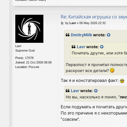
Re: Китайская игрушка со зву
P
by
Lavr
»
06 May 2026 22:32
o
s
DmitryMilk
wrote:
t
Lavr
Lavr
wrote:
Supreme God
Почитать других, или хотя 
Posts:
17078
Joined:
21 Oct 2009 08:08
Первопост я прочитал полност
Location:
Россия
раскроет все детали?
Так я и констатировал факт:
Lavr
wrote:
Но вы, насколько я понял, "
пис
Если подумать и почитать други
По это причине я с некоторыми
"совсем".