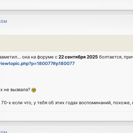
ком
заметил... она на форуме с
22 сентября 2025
болтается, при
/viewtopic.php?p=180077#p180077
-х не вызвала?
70-х если что, у тебя об этих годах воспоминаний, похоже, н
ком