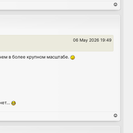
T
o
p
06 May 2026 19:49
чем в более крупном масштабе.
ет...
T
o
p