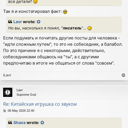
все детали?
Так я и констатировал факт:
Lavr
wrote:
Но вы, насколько я понял, "
писатель
"...
Если подумать и почитать другие посты для человека -
"
идти сложным путем
", то это не собеседник, а балабол.
По это причине я с некоторыми, действительно,
собеседниками общаюсь на "ты", а с другими
предпочитаю в итоге не общаться от слова "совсем".
iLavr
T
o
p
Lavr
Supreme God
Re: Китайская игрушка со звуком
P
06 May 2026 22:40
o
s
Shaos
wrote:
t