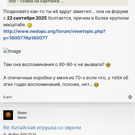
ооо - схема на картонке ...
Поздновато как-то ты её вдруг заметил... она на форуме
с
22 сентября 2025
болтается, причем в более крупном
масштабе.
http://www.nedopc.org/forum/viewtopic.php?
p=180077#p180077
Там она воспоминания о 80-90-х не вызвала?
А спичечные коробки у меня из 70-х если что, у тебя об
этих годах воспоминаний, похоже, нет...
iLavr
T
o
p
Shaos
Admin
Re: Китайская игрушка со звуком
P
06 May 2026 23:16