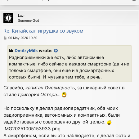
o
p
Lavr
Supreme God
Re: Китайская игрушка со звуком
P
06 May 2026 10:30
o
s
DmitryMilk
wrote:
t
Радиоприемники же есть, либо автономные
компактные, либо сейчас в каждом смартфоне (да и не
толоько смартфоне, они еще и в досмартфонных
сотовых были). И музыка там тебе, и речь.
Спасибо,
капитан Очевидность
, за шикарный совет в
стиле
Григория Остера
...
Но поскольку я делал радиопередатчик, оба моих
радиоприемника, автономных и компактных, были
задействованы с совершенно другой целью.
IMG20251005153933.png
А смартфоном, если вы это наблюдаете, я делал фото и