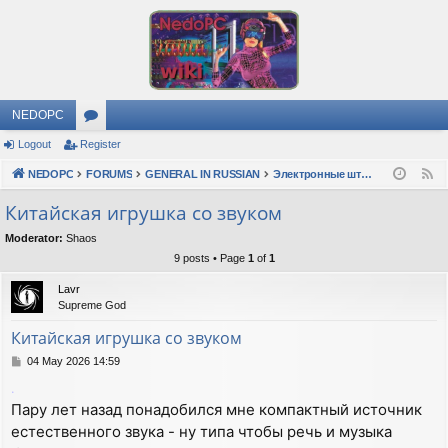
NEDOPC
Logout
Register
or
NEDOPC
u
FORUMS
GENERAL IN RUSSIAN
Электронные штучки
F
e
m
Китайская игрушка со звуком
e
s
Moderator:
Shaos
d
9 posts • Page
1
of
1
Lavr
Supreme God
Китайская игрушка со звуком
P
04 May 2026 14:59
o
.
s
Пару лет назад понадобился мне компактный источник
t
естественного звука - ну типа чтобы речь и музыка