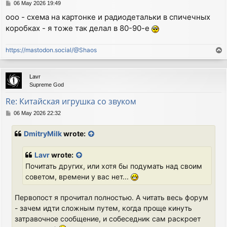
P
06 May 2026 19:49
o
ооо - схема на картонке и радиодетальки в спичечных
s
коробках - я тоже так делал в 80-90-е
t
https://mastodon.social/@Shaos
T
o
p
Lavr
Supreme God
Re: Китайская игрушка со звуком
P
06 May 2026 22:32
o
s
DmitryMilk
wrote:
t
Lavr
wrote:
Почитать других, или хотя бы подумать над своим
советом, времени у вас нет...
Первопост я прочитал полностью. А читать весь форум
- зачем идти сложным путем, когда проще кинуть
затравочное сообщение, и собеседник сам раскроет