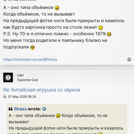
o
А - оно типа объёмное
s
Когда объёмное, то не вызывает
t
На предыдущей фотке ноги были прикрыты и казалось
как будто картонка просто на столе лежит
P.S. Ну 70-е я отлично помню - особенно 1979
Но меня тогда родители к паяльнику близко не
подпускали
https://mastodon.social/@Shaos
T
o
p
Lavr
Supreme God
Re: Китайская игрушка со звуком
P
07 May 2026 08:19
o
s
Shaos
wrote:
t
А - оно типа объёмное
Когда объёмное, то не
вызывает
На предыдущей фотке ноги были прикрыты и казалось