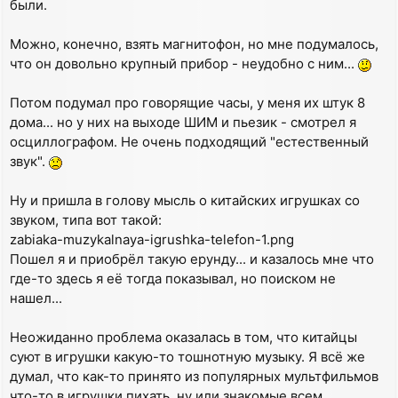
были.
Можно, конечно, взять магнитофон, но мне подумалось,
что он довольно крупный прибор - неудобно с ним...
Потом подумал про говорящие часы, у меня их штук 8
дома... но у них на выходе ШИМ и пьезик - смотрел я
осциллографом. Не очень подходящий "естественный
звук".
Ну и пришла в голову мысль о китайских игрушках со
звуком, типа вот такой:
zabiaka-muzykalnaya-igrushka-telefon-1.png
Пошел я и приобрёл такую ерунду... и казалось мне что
где-то здесь я её тогда показывал, но поиском не
нашел...
Неожиданно проблема оказалась в том, что китайцы
суют в игрушки какую-то тошнотную музыку. Я всё же
думал, что как-то принято из популярных мультфильмов
что-то в игрушки пихать, ну или знакомые всем