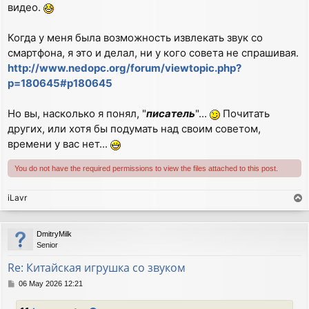
видео.
Когда у меня была возможность извлекать звук со
смартфона, я это и делал, ни у кого совета не спрашивая.
http://www.nedopc.org/forum/viewtopic.php?
p=180645#p180645
Но вы, насколько я понял, "
писатель
"...
Почитать
других, или хотя бы подумать над своим советом,
времени у вас нет...
You do not have the required permissions to view the files attached to this post.
iLavr
T
o
p
DmitryMilk
Senior
Re: Китайская игрушка со звуком
P
06 May 2026 12:21
o
s