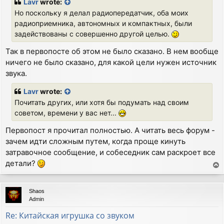
Lavr
wrote:
t
Но поскольку я делал радиопередатчик, оба моих
радиоприемника, автономных и компактных, были
задействованы с совершенно другой целью.
Так в первопосте об этом не было сказано. В нем вообще
ничего не было сказано, для какой цели нужен источник
звука.
Lavr
wrote:
Почитать других, или хотя бы подумать над своим
советом, времени у вас нет...
Первопост я прочитал полностью. А читать весь форум -
зачем идти сложным путем, когда проще кинуть
затравочное сообщение, и собеседник сам раскроет все
детали?
T
o
p
Shaos
Admin
Re: Китайская игрушка со звуком