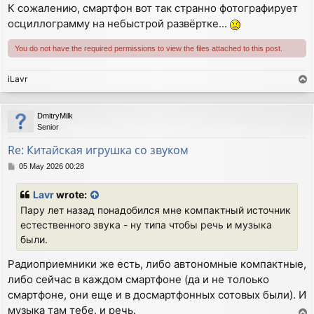
К сожалению, смартфон вот так странно фотографирует
осциллограмму на небыстрой развёртке...
You do not have the required permissions to view the files attached to this post.
iLavr
T
o
p
DmitryMilk
Senior
Re: Китайская игрушка со звуком
P
05 May 2026 00:28
o
s
Lavr
wrote:
t
Пару лет назад понадобился мне компактный источник
естественного звука - ну типа чтобы речь и музыка
были.
Радиоприемники же есть, либо автономные компактные,
либо сейчас в каждом смартфоне (да и не толоько
смартфоне, они еще и в досмартфонных сотовых были). И
музыка там тебе, и речь.
T