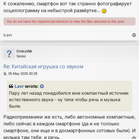
К сожалению, смартфон вот так странно фотографирует
осциллограмму на небыстрой развёртке...
You do not have the required permissions to view the files attached to this post.
iLavr
T
o
p
DmitryMilk
Senior
Re: Китайская игрушка со звуком
P
05 May 2026 00:28
o
s
Lavr
wrote:
t
Пару лет назад понадобился мне компактный источник
естественного звука - ну типа чтобы речь и музыка
были.
Радиоприемники же есть, либо автономные компактные,
либо сейчас в каждом смартфоне (да и не толоько
смартфоне, они еще и в досмартфонных сотовых были). И
музыка там тебе, и речь.
T