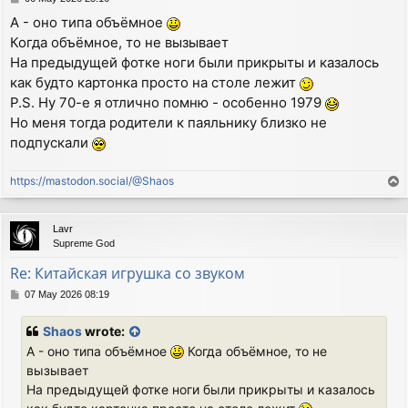
o
А - оно типа объёмное
s
Когда объёмное, то не вызывает
t
На предыдущей фотке ноги были прикрыты и казалось
как будто картонка просто на столе лежит
P.S. Ну 70-е я отлично помню - особенно 1979
Но меня тогда родители к паяльнику близко не
подпускали
https://mastodon.social/@Shaos
T
o
p
Lavr
Supreme God
Re: Китайская игрушка со звуком
P
07 May 2026 08:19
o
s
Shaos
wrote:
t
А - оно типа объёмное
Когда объёмное, то не
вызывает
На предыдущей фотке ноги были прикрыты и казалось