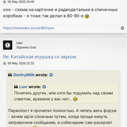
P
06 May 2026 19:49
o
ооо - схема на картонке и радиодетальки в спичечных
s
коробках - я тоже так делал в 80-90-е
t
https://mastodon.social/@Shaos
T
o
p
Lavr
Supreme God
Re: Китайская игрушка со звуком
P
06 May 2026 22:32
o
s
DmitryMilk
wrote:
t
Lavr
wrote:
Почитать других, или хотя бы подумать над своим
советом, времени у вас нет...
Первопост я прочитал полностью. А читать весь форум
- зачем идти сложным путем, когда проще кинуть
затравочное сообщение, и собеседник сам раскроет