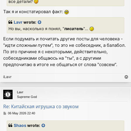
все детали?
Так я и констатировал факт:
Lavr
wrote:
Но вы, насколько я понял, "
писатель
"...
Если подумать и почитать другие посты для человека -
"
идти сложным путем
", то это не собеседник, а балабол.
По это причине я с некоторыми, действительно,
собеседниками общаюсь на "ты", а с другими
предпочитаю в итоге не общаться от слова "совсем".
iLavr
T
o
p
Lavr
Supreme God
Re: Китайская игрушка со звуком
P
06 May 2026 22:40
o
s
Shaos
wrote:
t