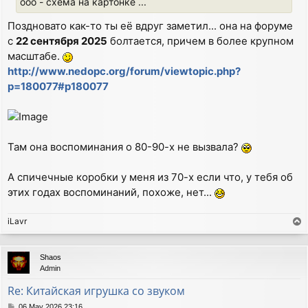
ооо - схема на картонке ...
Поздновато как-то ты её вдруг заметил... она на форуме
с
22 сентября 2025
болтается, причем в более крупном
масштабе.
http://www.nedopc.org/forum/viewtopic.php?
p=180077#p180077
Там она воспоминания о 80-90-х не вызвала?
А спичечные коробки у меня из 70-х если что, у тебя об
этих годах воспоминаний, похоже, нет...
iLavr
T
o
p
Shaos
Admin
Re: Китайская игрушка со звуком
P
06 May 2026 23:16