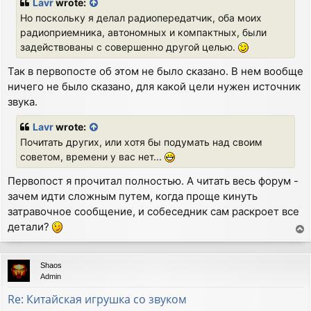
Lavr
wrote:
t
Но поскольку я делал радиопередатчик, оба моих
радиоприемника, автономных и компактных, были
задействованы с совершенно другой целью.
Так в первопосте об этом не было сказано. В нем вообще
ничего не было сказано, для какой цели нужен источник
звука.
Lavr
wrote:
Почитать других, или хотя бы подумать над своим
советом, времени у вас нет...
Первопост я прочитал полностью. А читать весь форум -
зачем идти сложным путем, когда проще кинуть
затравочное сообщение, и собеседник сам раскроет все
детали?
T
o
p
Shaos
Admin
Re: Китайская игрушка со звуком