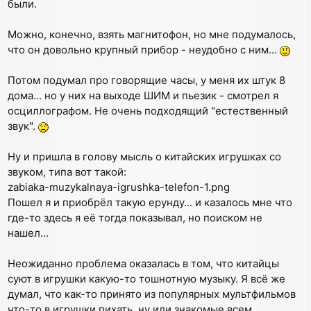
были.
Можно, конечно, взять магнитофон, но мне подумалось,
что он довольно крупный прибор - неудобно с ним...
Потом подумал про говорящие часы, у меня их штук 8
дома... но у них на выходе ШИМ и пьезик - смотрел я
осциллографом. Не очень подходящий "естественный
звук".
Ну и пришла в голову мысль о китайских игрушках со
звуком, типа вот такой:
zabiaka-muzykalnaya-igrushka-telefon-1.png
Пошел я и приобрёл такую ерунду... и казалось мне что
где-то здесь я её тогда показывал, но поиском не
нашел...
Неожиданно проблема оказалась в том, что китайцы
суют в игрушки какую-то тошнотную музыку. Я всё же
думал, что как-то принято из популярных мультфильмов
что-то в игрушки пихать, ну или знакомые всем