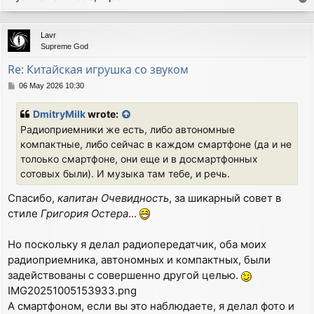
o
p
Lavr
Supreme God
Re: Китайская игрушка со звуком
P
06 May 2026 10:30
o
s
DmitryMilk
wrote:
t
Радиоприемники же есть, либо автономные
компактные, либо сейчас в каждом смартфоне (да и не
толоько смартфоне, они еще и в досмартфонных
сотовых были). И музыка там тебе, и речь.
Спасибо,
капитан Очевидность
, за шикарный совет в
стиле
Григория Остера
...
Но поскольку я делал радиопередатчик, оба моих
радиоприемника, автономных и компактных, были
задействованы с совершенно другой целью.
IMG20251005153933.png
А смартфоном, если вы это наблюдаете, я делал фото и