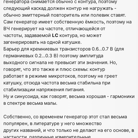
генератора снимается обычно с контура, поэтому
следующий каскад должен контур не нагружать -
обычно эмиттерный повторитель или полевик ставят.
Сам генератор имеет собственную ёмкость, поэтому на
ВЧ генерирует на частоте, отличающейся от
частоты, задаваемой
LC
контура, но может
загенерировать на одной катушке.
Барьер для кремниевых транзисторов 0.6...0.7 В (для
германиевых 0.2...0.3 В) поэтому амплитуда
выходного сигнала не превысит эти значения. Но,
говорят, что это также и плюс схемы: контур
работает в режиме микротоков, поэтому не греет
катушку, отсюда частота весьма стабильна при
стабилизации напряжения питания.
Ну и синусоида, как говорят, весьма хорошая - гармоники
в спектре весьма малы.
Собственно, со временем генератор этот стал весьма
популярен, в литературе у него множество
других названий, и что только не делают на его основе, в
частности, различные измерительные