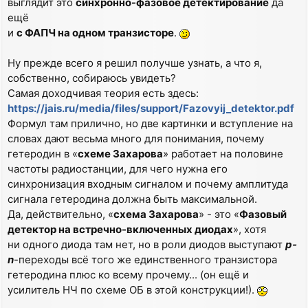
выглядит это
синхронно-фазовое детектирование
да
ещё
и
с ФАПЧ на одном транзисторе
.
Ну прежде всего я решил получше узнать, а что я,
собственно, собираюсь увидеть?
Самая доходчивая теория есть здесь:
https://jais.ru/media/files/support/Fazovyij_detektor.pdf
Формул там прилично, но две картинки и вступление на
словах дают весьма много для понимания, почему
гетеродин в «
схеме Захарова
» работает на половине
частоты радиостанции, для чего нужна его
синхронизация входным сигналом и почему амплитуда
сигнала гетеродина должна быть максимальной.
Да, действительно, «
схема Захарова
» - это «
Фазовый
детектор на встречно-включенных диодах
», хотя
ни одного диода там нет, но в роли диодов выступают
p-
n
-переходы всё того же единственного транзистора
гетеродина плюс ко всему прочему... (он ещё и
усилитель НЧ по схеме ОБ в этой конструкции!).