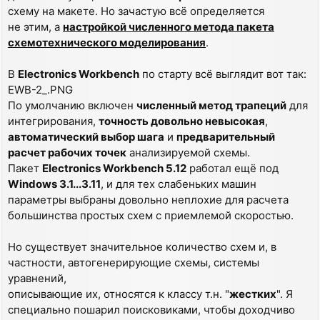
схему на макете. Но зачастую всё определяется
не этим, а
настройкой численного метода пакета
схемотехнического моделирования
.
В
Electronics Workbench
по старту всё выглядит вот так:
EWB-2_.PNG
По умолчанию включен
численный метод трапеций
для
интегрирования,
точность довольно невысокая
,
автоматический выбор шага
и
предварительный
расчет рабочих точек
анализируемой схемы.
Пакет
Electronics Workbench 5.12
работал ещё под
Windows 3.1...3.11
, и для тех слабеньких машин
параметры выбраны довольно неплохие для расчета
большинства простых схем с приемлемой скоростью.
Но существует значительное количество схем и, в
частности, автогенерирующие схемы, системы
уравнений,
описывающие их, относятся к классу т.н. "
жестких
". Я
специально пошарил поисковиками, чтобы доходчиво