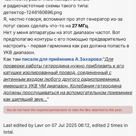
и радиочастотные схемы такого типа:
детектор-1246160696.png
Я, честно говоря, вспомнил про этот генератор из-за
потуг своих сделать что-то на
27 МГц
.
Нет у меня аппаратуры на этот диапазон частот. Вот
предполагаю контуры с его помощью предварительно
настроить - первая гармоника как раз должна попасть в
УКВ диапазон.
Как там
писали для приёмника А.Захарова
:"
Для
проверки работы гетеродина нужно приблизить к его
катушке изолированный провод, соединенный с
антенным входом любого другого радиоприемника,
имеющего УКВ ЧМ диапазон. Колебания гетеродина
должны прослушиваться на вспомогательном приемнике
как шипящий звук...
"
You do not have the required permissions to view the files attached to this post.
Last edited by
Lavr
on 07 Jul 2025 06:12, edited 2 times in
total.