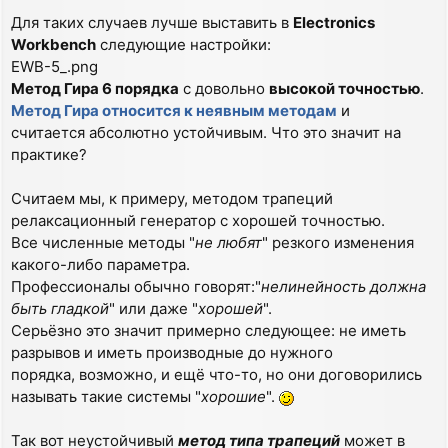
Для таких случаев лучше выставить в
Electronics
Workbench
следующие настройки:
EWB-5_.png
Метод Гира 6 порядка
с довольно
высокой точностью
.
Метод Гира относится к неявным методам
и
считается абсолютно устойчивым. Что это значит на
практике?
Считаем мы, к примеру, методом трапеций
релаксационный генератор с хорошей точностью.
Все численные методы "
не любят
" резкого изменения
какого-либо параметра.
Профессионалы обычно говорят:"
нелинейность должна
быть гладкой
" или даже "
хорошей
".
Серьёзно это значит примерно следующее: не иметь
разрывов и иметь производные до нужного
порядка, возможно, и ещё что-то, но они договорились
называть такие системы "
хорошие
".
Так вот неустойчивый
метод типа трапеций
может в