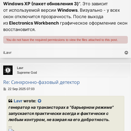
Windows XP (пакет обновления 3)
". Это зависит
от используемой версии
Windows
. Визуально - у всех
окон отключится прозрачность. После выхода
из
Electronics Workbench
графическое оформление окон
восстановится.
You do not have the required permissions to view the files attached to this post.
iLavr
T
o
p
Lavr
Supreme God
Re: Синхронно-фазовый детектор
P
22 Sep 2025 07:03
o
s
Lavr
wrote:
t
генератор на транзисторах в "барьерном режиме"
запускается практически всегда и фактически с
любым контуром, не взирая на его добротность.
...