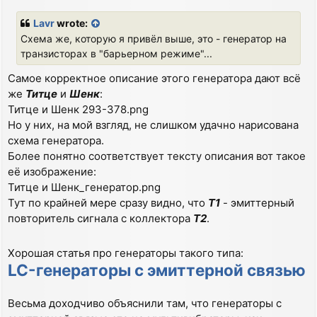
o
s
Lavr
wrote:
t
Схема же, которую я привёл выше, это - генератор на
транзисторах в "барьерном режиме"...
Самое корректное описание этого генератора дают всё
же
Титце
и
Шенк
:
Титце и Шенк 293-378.png
Но у них, на мой взгляд, не слишком удачно нарисована
схема генератора.
Более понятно соответствует тексту описания вот такое
её изображение:
Титце и Шенк_генератор.png
Тут по крайней мере сразу видно, что
Т1
- эмиттерный
повторитель сигнала с коллектора
Т2
.
Хорошая статья про генераторы такого типа:
LC-генераторы с эмиттерной связью
Весьма доходчиво объяснили там, что генераторы с