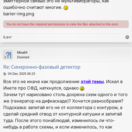
эмиттерной связью это не мультивибраторы, как
ошибочно считают многие.
barier-img.png
You do not have the required permissions to view the files attached to this post.
iLavr
T
o
p
Mixa64
Doomed
Re: Синхронно-фазовый детектор
P
04 Dec 2025 06:23
o
Все это не иначе как продолжение
этой темы
. Искал в
s
Инете про СФД, наткнулся, однако
t
Зачем тут нарисовано столь дохрена схем одного и того
же (генератор на дифкаскаде)? Хочется разнообразия?
Подсказка: запитай его не от коллектора с контуром, а
сделай средний отвод от контурной катушки и запитай
туда. После этого понаблюдай, изменилось ли что-
нибудь в работе схемы, и если изменилось, то как