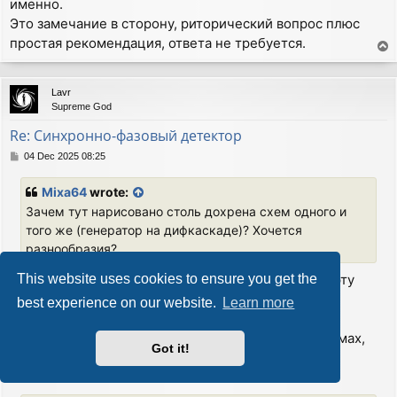
именно.
Это замечание в сторону, риторический вопрос плюс
простая рекомендация, ответа не требуется.
T
o
p
Lavr
Supreme God
Re: Синхронно-фазовый детектор
P
04 Dec 2025 08:25
o
s
Mixa64
wrote:
t
Зачем тут нарисовано столь дохрена схем одного и
того же (генератор на дифкаскаде)? Хочется
разнообразия?
Затем, что больше половины Интернета считают эту
This website uses cookies to ensure you get the
схему мультивибратором.
best experience on our website.
Learn more
Язык схем, в отличие от "бла-бла-бла" является
интернациональным. И то, что изображено на схемах,
Got it!
поймет даже посетитель, не владеющий русским
языком.