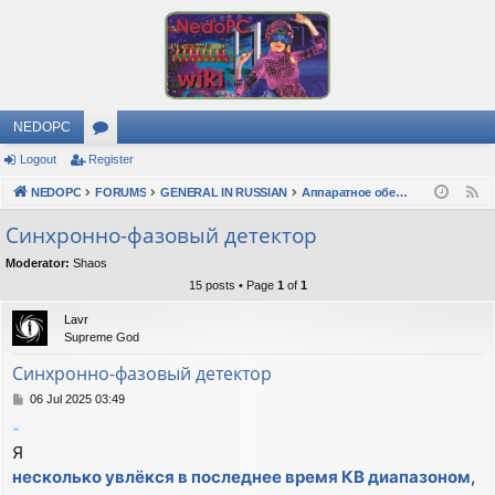
NEDOPC
Logout
Register
or
NEDOPC
u
FORUMS
GENERAL IN RUSSIAN
Аппаратное обеспечение
F
e
m
Синхронно-фазовый детектор
e
s
Moderator:
Shaos
d
15 posts • Page
1
of
1
Lavr
Supreme God
Синхронно-фазовый детектор
P
06 Jul 2025 03:49
o
-
s
Я
t
несколько увлёкся в последнее время КВ диапазоном
,