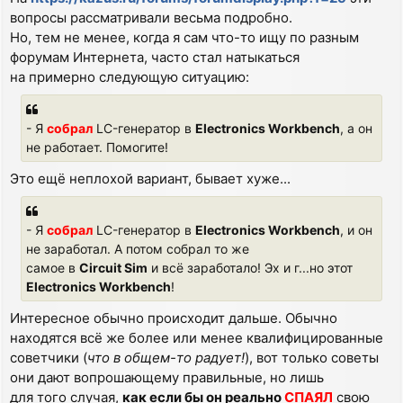
вопросы рассматривали весьма подробно.
Но, тем не менее, когда я сам что-то ищу по разным
форумам Интернета, часто стал натыкаться
на примерно следующую ситуацию:
- Я
собрал
LC-генератор в
Electronics Workbench
, а он
не работает. Помогите!
Это ещё неплохой вариант, бывает хуже...
- Я
собрал
LC-генератор в
Electronics Workbench
, и он
не заработал. А потом собрал то же
самое в
Circuit Sim
и всё заработало! Эх и г...но этот
Electronics Workbench
!
Интересное обычно происходит дальше. Обычно
находятся всё же более или менее квалифицированные
советчики (
что в общем-то радует!
), вот только советы
они дают вопрошающему правильные, но лишь
для того случая,
как если бы он реально
СПАЯЛ
свою