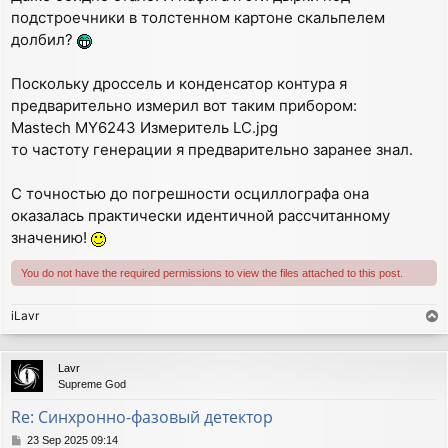
подстроечники в толстенном картоне скальпелем
долбил?
Поскольку дроссель и конденсатор контура я
предварительно измерил вот таким прибором:
Mastech MY6243 Измеритель LC.jpg
то частоту генерации я предварительно заранее знал.
С точностью до погрешности осциллографа она
оказалась практически идентичной рассчитанному
значению!
You do not have the required permissions to view the files attached to this post.
iLavr
T
o
p
Lavr
Supreme God
Re: Синхронно-фазовый детектор
P
23 Sep 2025 09:14