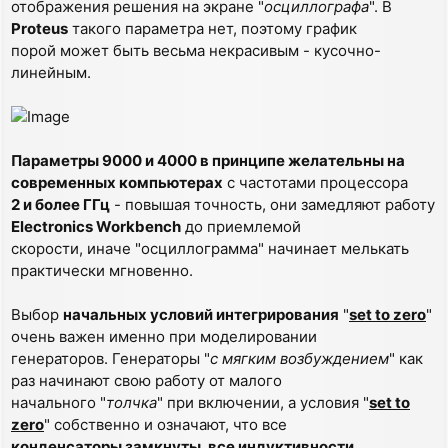
отображения решения на экране "
осциллографа
". В
Proteus
такого параметра нет, поэтому график
порой может быть весьма некрасивым - кусочно-
линейным.
Параметры 9000 и 4000 в принципе желательны на
современных компьютерах
с частотами процессора
2 и более ГГц
- повышая точность, они замедляют работу
Electronics Workbench
до приемлемой
скорости, иначе "осциллограмма" начинает мелькать
практически мгновенно.
Выбор
начальных условий интегрирования
"
set to zero
"
очень важен именно при моделировании
генераторов. Генераторы "
с мягким возбуждением
" как
раз начинают свою работу от малого
начального "
толчка
" при включении, а условия "
set to
zero
" собственно и означают, что все
конденсаторы замкнуты, все индуктивности