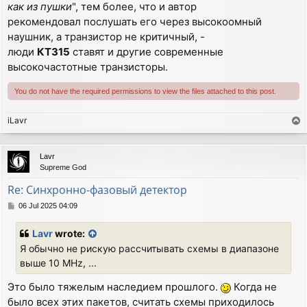
как из пушки
", тем более, что и автор
рекомендовал послушать его через высокоомный
наушник, а транзистор не критичный, -
люди
КТ315
ставят и другие современные
высокочастотные транзисторы.
You do not have the required permissions to view the files attached to this post.
iLavr
T
o
p
Lavr
Supreme God
Re: Синхронно-фазовый детектор
P
06 Jul 2025 04:09
o
s
Lavr
wrote:
t
Я обычно не рискую рассчитывать схемы в диапазоне
выше 10 MHz, ...
Это было тяжелым наследием прошлого.
Когда не
было всех этих пакетов, считать схемы приходилось