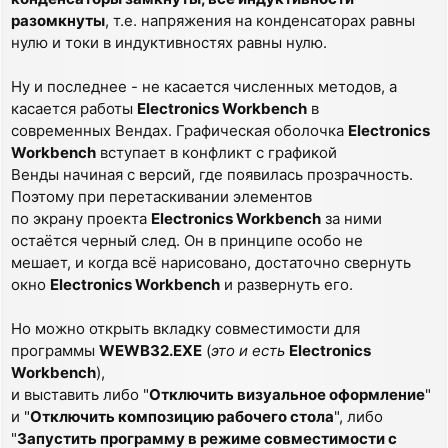
разомкнуты
, т.е. напряжения на конденсаторах равны
нулю и токи в индуктивностях равны нулю.
Ну и последнее - не касается численных методов, а
касается работы
Electronics Workbench
в
современных Вендах. Графическая оболочка
Electronics
Workbench
вступает в конфликт с графикой
Венды начиная с версий, где появилась прозрачность.
Поэтому при перетаскивании элементов
по экрану проекта
Electronics Workbench
за ними
остаётся черный след. Он в принципе особо не
мешает, и когда всё нарисовано, достаточно свернуть
окно
Electronics Workbench
и развернуть его.
Но можно открыть вкладку совместимости для
программы
WEWB32.EXE
(
это и есть
Electronics
Workbench
),
и выставить либо "
Отключить визуальное оформление
"
и "
Отключить композицию рабочего стола
", либо
"
Запустить программу в режиме совместимости с