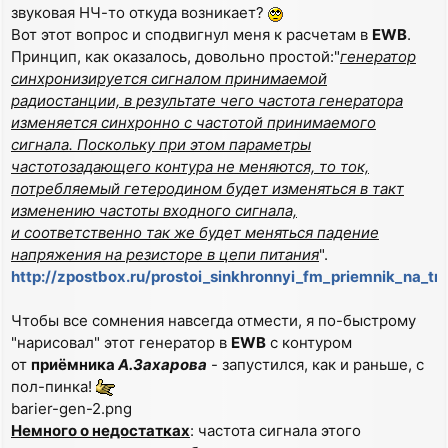
звуковая НЧ-то откуда возникает?
Вот этот вопрос и сподвигнул меня к расчетам в
EWB
.
Принцип, как оказалось, довольно простой:"
генератор
синхронизируется сигналом принимаемой
радиостанции, в результате чего частота генератора
изменяется синхронно с частотой принимаемого
сигнала. Поскольку при этом параметры
частотозадающего контура не меняются, то ток,
потребляемый гетеродином будет изменяться в такт
изменению частоты входного сигнала,
и соответственно так же будет меняться падение
напряжения на резисторе в цепи питания
".
http://zpostbox.ru/prostoi_sinkhronnyi_fm_priemnik_na_tr
Чтобы все сомнения навсегда отмести, я по-быстрому
"нарисовал" этот генератор в
EWB
с контуром
от
приёмника
А.Захарова
- запустился, как и раньше, с
пол-пинка!
barier-gen-2.png
Немного о недостатках
: частота сигнала этого