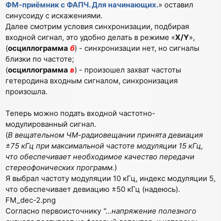
ФМ-приёмник с ФАПЧ. Для начинающих.
» оставил
синусоиду с искажениями.
Далее смотрим условия синхронизации, подбирая
входной сигнал, это удобно делать в режиме «
X/Y
»,
(
осциллограмма
б
) - синхронизации нет, но сигналы
близки по частоте;
(
осциллограмма
в
) - произошел захват частоты
гетеродина входным сигналом, синхронизация
произошла.
Теперь можно подать входной частотно-
модулированный сигнал.
(
В вещательном ЧМ-радиовещании принята девиация
±75 кГц при максимальной частоте модуляции 15 кГц,
что обеспечивает необходимое качество передачи
стереофонических программ.
)
Я выбрал частоту модуляции 10 кГц, индекс модуляции 5,
что обеспечивает девиацию ±50 кГц (надеюсь).
FM_dec-2.png
Согласно первоисточнику
"...напряжение полезного