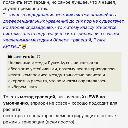
пояснить этот термин, но самое лучшее, что я нашел,
звучит примерно так:
"
...точного определения жестких систем нелинейных
дифференциальных уравнений до сих пор не существует,
но вполне справедливо, что к этому классу относятся
системы плохо поддающиеся интегрированию явными
численными методами Эйлера, трапеций, Рунге-
Кутты...
"
Lavr
wrote:
Численные методы Рунге-Кутты не являются
абсолютно устойчивыми, поэтому всегда приходилось
искать компромисс между точностью расчета и
скоростью расчета, что во многом определялось
выбором шага.
То есть
метод трапеций
, включенный в
EWB
по
умолчанию
, априори не совсем хорошо подходит для
расчета
некоторых генераторов, демонстрирующих сложные
режимы генерации (
если просто
).