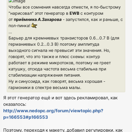
Чтобы все сомнения навсегда отмести, я по-быстрому
"нарисовал" этот генератор в
EWB
с контуром
от
приёмника
А.Захарова
- запустился, как и раньше, с
пол-пинка!
...
Барьер для кремниевых транзисторов 0.6...0.7 В (для
германиевых 0.2...0.3 В) поэтому амплитуда
выходного сигнала не превысит эти значения. Но,
говорят, что это также и плюс схемы: контур
работает в режиме микротоков, поэтому не греет
катушку, отсюда частота весьма стабильна при
стабилизации напряжения питания.
Ну и синусоида, как говорят, весьма хорошая -
гармоники в спектре весьма малы.
Я этот генератор ещё и вот здесь рекламировал, как
оказалось:
http://www.nedopc.org/forum/viewtopic.php?
p=166553#p166553
Поэтому, переходя к макету, добавил регулировки, как