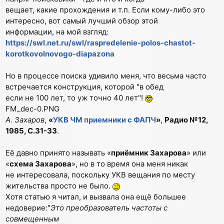
вещает, какие прохождения и т.п. Если кому-либо это
интересно, вот самый лучший обзор этой
информации, на мой взгляд:
https://swl.net.ru/swl/raspredelenie-polos-chastot-
korotkovolnovogo-diapazona
Но в процессе поиска удивило меня, что весьма часто
встречается конструкция, которой "в обед
если не 100 лет, то уж точно 40 лет"!
FM_dec-0.PNG
А. Захаров
,
«
УКВ ЧМ приемники с ФАПЧ
»
,
Радио №12,
1985, С.31-33
.
Её давно принято называть «
приёмник Захарова
» или
«
схема Захарова
», но в то время она меня никак
не интересовала, поскольку УКВ вещания по месту
жительства просто не было.
Хотя статью я читал, и вызвала она ещё большее
недоверие:"
Это преобразователь частоты с
совмещенным