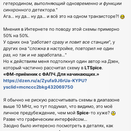
гетеродином, выполняющий одновременно и функции
синхронного детектора.
"
Ага... ну да... ну да... и всё это на одном транзисторе?!
Мнения в Интернете по поводу этой схемы примерно
50% на 50%.
У одних она "
работает сразу и ловит все станции
", у
других она "
сложна в настройке, повторил не один
раз, но так и не заработала...
"
Но к действиям меня подтолкнул один автор на Дзен,
который частично рассчитал схему в
LTSpice
.
«ФМ-приёмник с ФАПЧ. Для начинающих.»
https://dzen.ru/a/Zyufa9J6rUa-KYPU?
ysclid=mcnccc2bkg432069750
Я обычно не рискую рассчитывать схемы в диапазоне
выше 10 MHz, но тут подумал, что видимо, это моё
личное предубеждение, чем мой
Spice
-то хуже?
Разве что графическим интерфейсом...
Заодно было интересно посмотреть в деталях, как