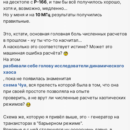
на десктопе с
P-166
, и там бы всё получилось хорошо,
хотя и, возможно, медленно...
Но у меня и на
10 МГц
результаты получились
правильные.
Это, кстати, основная головная боль численных расчетов
в прошлом - ну ты что-то насчитал...
А насколько это соответствует истине? Может это
машинная ошибка расчёта?
На этом
разбивали себе голову исследователи динамического
хаоса
, пока не появилась знаменитая
схема Чуа
, вся прелесть которой была в том, что она
при своей простоте позволяла на опыте
проверить, а не врут ли численные расчеты хаотических
режимов?
Схема же, которую я привёл выше, это - генератор на
транзисторах в "барьерном режиме".
Впервые я с ней столкнулся ну ооооочень давно, в