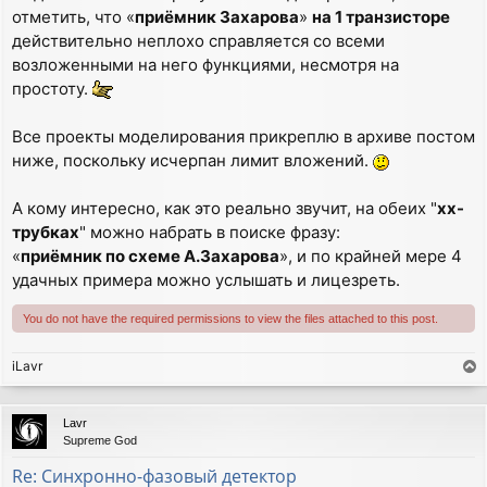
отметить, что «
приёмник Захарова
»
на 1 транзисторе
действительно неплохо справляется со всеми
возложенными на него функциями, несмотря на
простоту.
Все проекты моделирования прикреплю в архиве постом
ниже, поскольку исчерпан лимит вложений.
А кому интересно, как это реально звучит, на обеих "
хх-
трубках
" можно набрать в поиске фразу:
«
приёмник по схеме А.Захарова
», и по крайней мере 4
удачных примера можно услышать и лицезреть.
You do not have the required permissions to view the files attached to this post.
iLavr
T
o
p
Lavr
Supreme God
Re: Синхронно-фазовый детектор