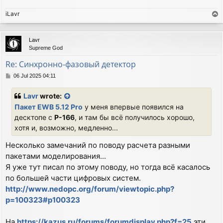
iLavr
T
o
p
Lavr
Supreme God
Re: Синхронно-фазовый детектор
P
06 Jul 2025 04:11
o
s
Lavr
wrote:
t
Пакет EWB 5.12 Pro
у меня впервые появился на
десктопе с
P-166
, и там бы всё получилось хорошо,
хотя и, возможно, медленно...
Несколько замечаний по поводу расчета разными
пакетами моделирования...
Я уже тут писал по этому поводу, но тогда всё касалось
по большей части цифровых систем.
http://www.nedopc.org/forum/viewtopic.php?
p=100323#p100323
На
https://kazus.ru/forums/forumdisplay.php?f=25
эти