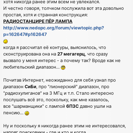
хотя никогда ранее этим всем не увлекался.
И честно говоря, толчком послужила вот эта довольно
простая, хотя и странная конструкция:
РАДИОСТАНЦИРЕ ПЁР ЛАМПА
http://www.nedopc.org/forum/viewtopic.php?
p=162647#p162647
когда я рассчитал её контуры, выяснилось, что
сконструирована она на
27 мегагерц
, что сразу
вызвало у меня интерес - а почему так? Вроде как не
любительский диапазон...
Почитав Интернет, неожиданно для себя узнал про
диапазон
СиБи
, про "
пионерский
" диапазон, про
"
радиохулиганов
" на 3 МГц и т.п. Стало интересно
послушать всё это, поскольку, как мне казалось,
все "шарманщики" с лампой
6П3С
давно ушли на
пенсию...
Ну и поскольку я никогда ранее этим не интересовался,
напряг поисковики - где и кто и когда