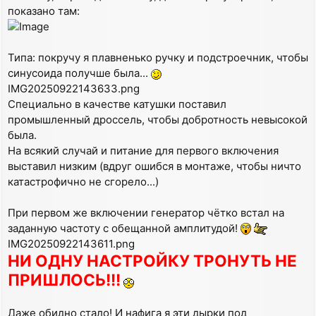
показано там:
Типа: покручу я плавненько ручку и подстроечник, чтобы
синусоида получше была...
IMG20250922143633.png
Специально в качестве катушки поставил
промышленный дроссель, чтобы добротность невысокой
была.
На всякий случай и питание для первого включения
выставил низким (вдруг ошибся в монтаже, чтобы ничто
катастрофично не сгорело...)
При первом же включении генератор чётко встал на
заданную частоту с обещанной амплитудой!
IMG20250922143611.png
НИ ОДНУ НАСТРОЙКУ ТРОНУТЬ НЕ
ПРИШЛОСЬ!!!
Даже обидно стало! И нафига я эти дырки под