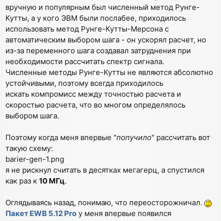
вручную и популярным был численный метод Рунге-
Кутты, а у кого ЭВМ были послабее, приходилось
использовать метод Рунге-Кутты-Мерсона с
автоматическим выбором шага - он ускорял расчет, но
из-за переменного шага создавал затруднения при
необходимости рассчитать спектр сигнала.
Численные методы Рунге-Кутты не являются абсолютно
устойчивыми, поэтому всегда приходилось
искать компромисс между точностью расчета и
скоростью расчета, что во многом определялось
выбором шага.
Поэтому когда меня впервые "
попучило
" рассчитать вот
такую схему:
barier-gen-1.png
я не рискнул считать в десятках мегагерц, а спустился
как раз к
10 МГц
.
Оглядываясь назад, понимаю, что переосторожничал.
Пакет EWB 5.12 Pro
у меня впервые появился