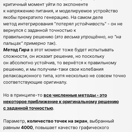
критичный момент уйти по экспоненте
к напряжению питания, и моделируемое устройство
якобы прекратило генерацию. На самом деле
метод интегрирования "
потерял устойчивость
" - он не
вернулся с заданной точностью к
правильному решению (
это весьма упрощённо, но "на
пальцах" примерно так
).
Метод Гира
в этот момент тоже будет испытывать
сложности, он исказит решение, но поскольку
он абсолютно устойчив, то вернётся к правильному
решению, и мы получим-таки свои колебания
релаксационного типа, хотя несколько не совсем точно
соответствующие оригиналу.
Но в принципе-то
все численные методы - это
некоторое приближение к оригинальному решению
с заданной точностью
.
Параметр,
количество точек на экран
, выбранный
равным
4000
, повышает качество графического