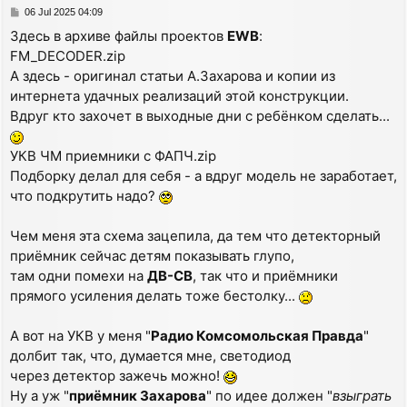
P
06 Jul 2025 04:09
o
Здесь в архиве файлы проектов
EWB
:
s
FM_DECODER.zip
t
А здесь - оригинал статьи А.Захарова и копии из
интернета удачных реализаций этой конструкции.
Вдруг кто захочет в выходные дни с ребёнком сделать...
УКВ ЧМ приемники с ФАПЧ.zip
Подборку делал для себя - а вдруг модель не заработает,
что подкрутить надо?
Чем меня эта схема зацепила, да тем что детекторный
приёмник сейчас детям показывать глупо,
там одни помехи на
ДВ-СВ
, так что и приёмники
прямого усиления делать тоже бестолку...
А вот на УКВ у меня "
Радио Комсомольская Правда
"
долбит так, что, думается мне, светодиод
через детектор зажечь можно!
Ну а уж "
приёмник Захарова
" по идее должен "
взыграть