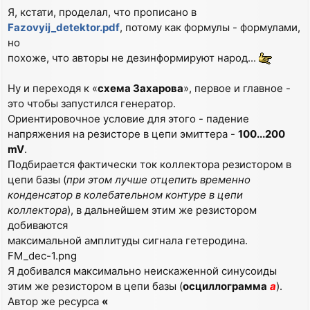
Я, кстати, проделал, что прописано в
Fazovyij_detektor.pdf
, потому как формулы - формулами,
но
похоже, что авторы не дезинформируют народ...
Ну и переходя к «
схема Захарова
», первое и главное -
это чтобы запустился генератор.
Ориентировочное условие для этого - падение
напряжения на резисторе в цепи эмиттера -
100...200
mV
.
Подбирается фактически ток коллектора резистором в
цепи базы (
при этом лучше отцепить временно
конденсатор в колебательном контуре в цепи
коллектора
), в дальнейшем этим же резистором
добиваются
максимальной амплитуды сигнала гетеродина.
FM_dec-1.png
Я добивался максимально неискаженной синусоиды
этим же резистором в цепи базы (
осциллограмма
а
).
Автор же ресурса
«