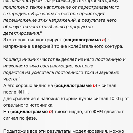
сигнала поступает на фазовый детектор, к которому
приложено также напряжение от перестраиваемого
гетеродина. В фазовом детекторе происходит
перемножение этих напряжений, в результате чего
образуется частотный спектр продуктов
детектирования.
"
Это хорошо иллюстрирует (
осциллограмма
а
) -
напряжение в верхней точке колебательного контура.
"
Фильтр нижних частот выделяет из него постоянную и
низкочастотную составляющие, которые
подаются на усилитель постоянного тока и звуковых
частот.
"
А это хорошо видно на (
осциллограмме
б
) - сигнал
после ФНЧ.
Для сравнения я наложил вторым лучом сигнал 10 кГц от
отдельного источника.
На (
осциллограмме
б
) также видно, что ФНЧ сдвигает
сигнал по фазе.
Подытожив все эти результаты моделирования, можно