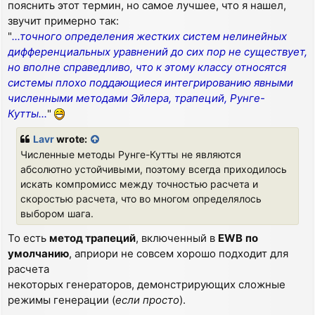
пояснить этот термин, но самое лучшее, что я нашел,
звучит примерно так:
"
...точного определения жестких систем нелинейных
дифференциальных уравнений до сих пор не существует,
но вполне справедливо, что к этому классу относятся
системы плохо поддающиеся интегрированию явными
численными методами Эйлера, трапеций, Рунге-
Кутты...
"
Lavr
wrote:
Численные методы Рунге-Кутты не являются
абсолютно устойчивыми, поэтому всегда приходилось
искать компромисс между точностью расчета и
скоростью расчета, что во многом определялось
выбором шага.
То есть
метод трапеций
, включенный в
EWB
по
умолчанию
, априори не совсем хорошо подходит для
расчета
некоторых генераторов, демонстрирующих сложные
режимы генерации (
если просто
).