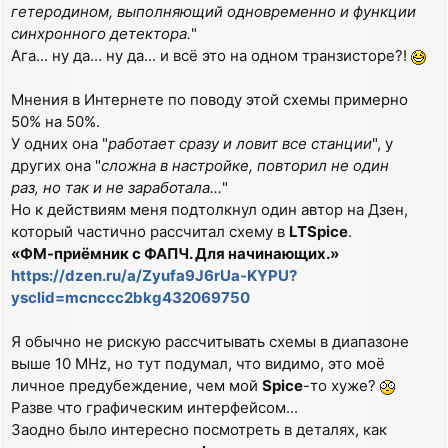
гетеродином, выполняющий одновременно и функции
синхронного детектора.
"
Ага... ну да... ну да... и всё это на одном транзисторе?!
Мнения в Интернете по поводу этой схемы примерно
50% на 50%.
У одних она "
работает сразу и ловит все станции
", у
других она "
сложна в настройке, повторил не один
раз, но так и не заработала...
"
Но к действиям меня подтолкнул один автор на Дзен,
который частично рассчитал схему в
LTSpice
.
«ФМ-приёмник с ФАПЧ. Для начинающих.»
https://dzen.ru/a/Zyufa9J6rUa-KYPU?
ysclid=mcnccc2bkg432069750
Я обычно не рискую рассчитывать схемы в диапазоне
выше 10 MHz, но тут подумал, что видимо, это моё
личное предубеждение, чем мой
Spice
-то хуже?
Разве что графическим интерфейсом...
Заодно было интересно посмотреть в деталях, как