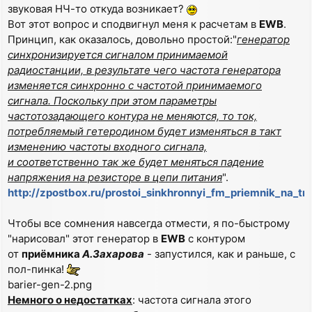
звуковая НЧ-то откуда возникает?
Вот этот вопрос и сподвигнул меня к расчетам в
EWB
.
Принцип, как оказалось, довольно простой:"
генератор
синхронизируется сигналом принимаемой
радиостанции, в результате чего частота генератора
изменяется синхронно с частотой принимаемого
сигнала. Поскольку при этом параметры
частотозадающего контура не меняются, то ток,
потребляемый гетеродином будет изменяться в такт
изменению частоты входного сигнала,
и соответственно так же будет меняться падение
напряжения на резисторе в цепи питания
".
http://zpostbox.ru/prostoi_sinkhronnyi_fm_priemnik_na_tr
Чтобы все сомнения навсегда отмести, я по-быстрому
"нарисовал" этот генератор в
EWB
с контуром
от
приёмника
А.Захарова
- запустился, как и раньше, с
пол-пинка!
barier-gen-2.png
Немного о недостатках
: частота сигнала этого