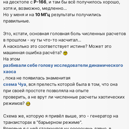
на десктопе с
P-166
, и там бы всё получилось хорошо,
хотя и, возможно, медленно...
Но у меня и на
10 МГц
результаты получились
правильные.
Это, кстати, основная головная боль численных расчетов
в прошлом - ну ты что-то насчитал...
А насколько это соответствует истине? Может это
машинная ошибка расчёта?
На этом
разбивали себе голову исследователи динамического
хаоса
, пока не появилась знаменитая
схема Чуа
, вся прелесть которой была в том, что она
при своей простоте позволяла на опыте
проверить, а не врут ли численные расчеты хаотических
режимов?
Схема же, которую я привёл выше, это - генератор на
транзисторах в "барьерном режиме".
Впервые я с ней столкнулся ну ооооочень давно, в