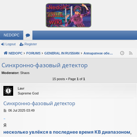
NEDOPC
Logout
Register
or
NEDOPC
u
FORUMS
GENERAL IN RUSSIAN
Аппаратное обеспечение
F
e
m
Синхронно-фазовый детектор
e
s
Moderator:
Shaos
d
15 posts • Page
1
of
1
Lavr
Supreme God
Синхронно-фазовый детектор
P
06 Jul 2025 03:49
o
-
s
Я
t
несколько увлёкся в последнее время КВ диапазоном
,