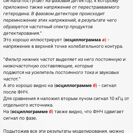
сигнала поступает на фазовый детектор, к которому
приложено также напряжение от перестраиваемого
гетеродина. В фазовом детекторе происходит
перемножение этих напряжений, в результате чего
образуется частотный спектр продуктов
детектирования.
"
Это хорошо иллюстрирует (
осциллограмма
а
) -
напряжение в верхней точке колебательного контура.
"
Фильтр нижних частот выделяет из него постоянную и
низкочастотную составляющие, которые
подаются на усилитель постоянного тока и звуковых
частот.
"
А это хорошо видно на (
осциллограмме
б
) - сигнал
после ФНЧ.
Для сравнения я наложил вторым лучом сигнал 10 кГц от
отдельного источника.
На (
осциллограмме
б
) также видно, что ФНЧ сдвигает
сигнал по фазе.
Подытожив все эти результаты моделирования, можно