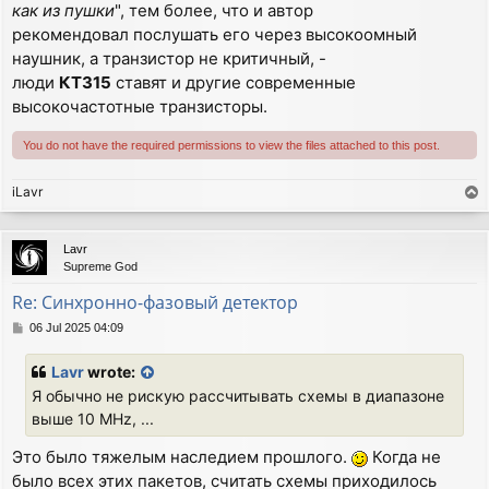
как из пушки
", тем более, что и автор
рекомендовал послушать его через высокоомный
наушник, а транзистор не критичный, -
люди
КТ315
ставят и другие современные
высокочастотные транзисторы.
You do not have the required permissions to view the files attached to this post.
iLavr
T
o
p
Lavr
Supreme God
Re: Синхронно-фазовый детектор
P
06 Jul 2025 04:09
o
s
Lavr
wrote:
t
Я обычно не рискую рассчитывать схемы в диапазоне
выше 10 MHz, ...
Это было тяжелым наследием прошлого.
Когда не
было всех этих пакетов, считать схемы приходилось