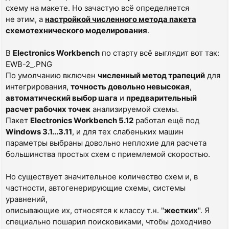
схему на макете. Но зачастую всё определяется
не этим, а
настройкой численного метода пакета
схемотехнического моделирования
.
В
Electronics Workbench
по старту всё выглядит вот так:
EWB-2_.PNG
По умолчанию включен
численный метод трапеций
для
интегрирования,
точность довольно невысокая
,
автоматический выбор шага
и
предварительный
расчет рабочих точек
анализируемой схемы.
Пакет
Electronics Workbench 5.12
работал ещё под
Windows 3.1...3.11
, и для тех слабеньких машин
параметры выбраны довольно неплохие для расчета
большинства простых схем с приемлемой скоростью.
Но существует значительное количество схем и, в
частности, автогенерирующие схемы, системы
уравнений,
описывающие их, относятся к классу т.н. "
жестких
". Я
специально пошарил поисковиками, чтобы доходчиво