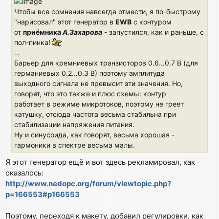
Чтобы все сомнения навсегда отмести, я по-быстрому
"нарисовал" этот генератор в
EWB
с контуром
от
приёмника
А.Захарова
- запустился, как и раньше, с
пол-пинка!
...
Барьер для кремниевых транзисторов 0.6...0.7 В (для
германиевых 0.2...0.3 В) поэтому амплитуда
выходного сигнала не превысит эти значения. Но,
говорят, что это также и плюс схемы: контур
работает в режиме микротоков, поэтому не греет
катушку, отсюда частота весьма стабильна при
стабилизации напряжения питания.
Ну и синусоида, как говорят, весьма хорошая -
гармоники в спектре весьма малы.
Я этот генератор ещё и вот здесь рекламировал, как
оказалось:
http://www.nedopc.org/forum/viewtopic.php?
p=166553#p166553
Поэтому, переходя к макету, добавил регулировки, как