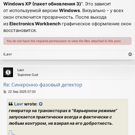
Windows XP (пакет обновления 3)
". Это зависит
от используемой версии
Windows
. Визуально - у всех
окон отключится прозрачность. После выхода
из
Electronics Workbench
графическое оформление окон
восстановится.
You do not have the required permissions to view the files attached to this post.
iLavr
T
o
p
Lavr
Supreme God
Re: Синхронно-фазовый детектор
P
22 Sep 2025 07:03
o
s
Lavr
wrote:
t
генератор на транзисторах в "барьерном режиме"
запускается практически всегда и фактически с
любым контуром, не взирая на его добротность.
...