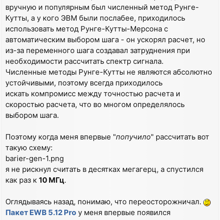
вручную и популярным был численный метод Рунге-
Кутты, а у кого ЭВМ были послабее, приходилось
использовать метод Рунге-Кутты-Мерсона с
автоматическим выбором шага - он ускорял расчет, но
из-за переменного шага создавал затруднения при
необходимости рассчитать спектр сигнала.
Численные методы Рунге-Кутты не являются абсолютно
устойчивыми, поэтому всегда приходилось
искать компромисс между точностью расчета и
скоростью расчета, что во многом определялось
выбором шага.
Поэтому когда меня впервые "
попучило
" рассчитать вот
такую схему:
barier-gen-1.png
я не рискнул считать в десятках мегагерц, а спустился
как раз к
10 МГц
.
Оглядываясь назад, понимаю, что переосторожничал.
Пакет EWB 5.12 Pro
у меня впервые появился