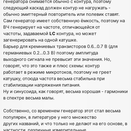
генератора снимается обычно с контура, поэтому
следующий каскад должен контур не нагружать -
обычно эмиттерный повторитель или полевик ставят.
Сам генератор имеет собственную ёмкость, поэтому на
ВЧ генерирует на частоте, отличающейся от
частоты, задаваемой
LC
контура, но может
загенерировать на одной катушке.
Барьер для кремниевых транзисторов 0.6...0.7 В (для
германиевых 0.2...0.3 В) поэтому амплитуда
выходного сигнала не превысит эти значения. Но,
говорят, что это также и плюс схемы: контур
работает в режиме микротоков, поэтому не греет
катушку, отсюда частота весьма стабильна при
стабилизации напряжения питания.
Ну и синусоида, как говорят, весьма хорошая - гармоники
в спектре весьма малы.
Собственно, со временем генератор этот стал весьма
популярен, в литературе у него множество
других названий, и что только не делают на его основе, в
частности, различные измерительные