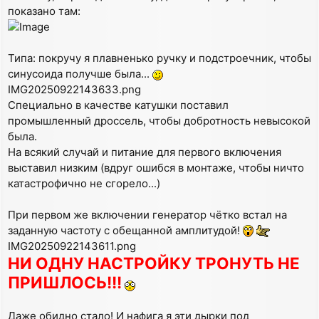
показано там:
Типа: покручу я плавненько ручку и подстроечник, чтобы
синусоида получше была...
IMG20250922143633.png
Специально в качестве катушки поставил
промышленный дроссель, чтобы добротность невысокой
была.
На всякий случай и питание для первого включения
выставил низким (вдруг ошибся в монтаже, чтобы ничто
катастрофично не сгорело...)
При первом же включении генератор чётко встал на
заданную частоту с обещанной амплитудой!
IMG20250922143611.png
НИ ОДНУ НАСТРОЙКУ ТРОНУТЬ НЕ
ПРИШЛОСЬ!!!
Даже обидно стало! И нафига я эти дырки под