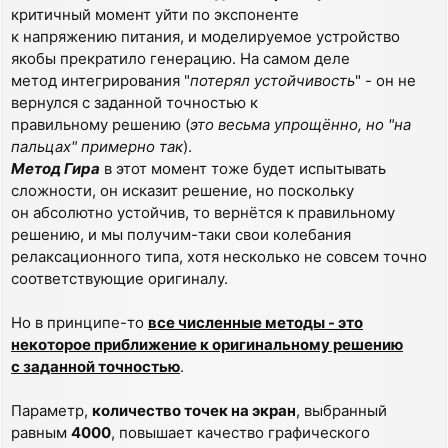
критичный момент уйти по экспоненте
к напряжению питания, и моделируемое устройство
якобы прекратило генерацию. На самом деле
метод интегрирования "
потерял устойчивость
" - он не
вернулся с заданной точностью к
правильному решению (
это весьма упрощённо, но "на
пальцах" примерно так
).
Метод Гира
в этот момент тоже будет испытывать
сложности, он исказит решение, но поскольку
он абсолютно устойчив, то вернётся к правильному
решению, и мы получим-таки свои колебания
релаксационного типа, хотя несколько не совсем точно
соответствующие оригиналу.
Но в принципе-то
все численные методы - это
некоторое приближение к оригинальному решению
с заданной точностью
.
Параметр,
количество точек на экран
, выбранный
равным
4000
, повышает качество графического