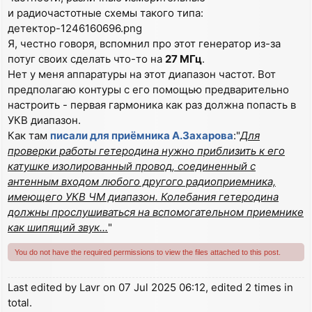
и радиочастотные схемы такого типа:
детектор-1246160696.png
Я, честно говоря, вспомнил про этот генератор из-за
потуг своих сделать что-то на
27 МГц
.
Нет у меня аппаратуры на этот диапазон частот. Вот
предполагаю контуры с его помощью предварительно
настроить - первая гармоника как раз должна попасть в
УКВ диапазон.
Как там
писали для приёмника А.Захарова
:"
Для
проверки работы гетеродина нужно приблизить к его
катушке изолированный провод, соединенный с
антенным входом любого другого радиоприемника,
имеющего УКВ ЧМ диапазон. Колебания гетеродина
должны прослушиваться на вспомогательном приемнике
как шипящий звук...
"
You do not have the required permissions to view the files attached to this post.
Last edited by
Lavr
on 07 Jul 2025 06:12, edited 2 times in
total.