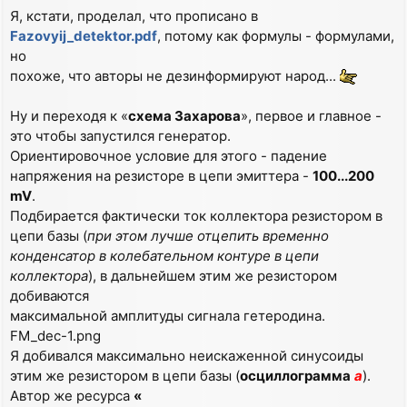
Я, кстати, проделал, что прописано в
Fazovyij_detektor.pdf
, потому как формулы - формулами,
но
похоже, что авторы не дезинформируют народ...
Ну и переходя к «
схема Захарова
», первое и главное -
это чтобы запустился генератор.
Ориентировочное условие для этого - падение
напряжения на резисторе в цепи эмиттера -
100...200
mV
.
Подбирается фактически ток коллектора резистором в
цепи базы (
при этом лучше отцепить временно
конденсатор в колебательном контуре в цепи
коллектора
), в дальнейшем этим же резистором
добиваются
максимальной амплитуды сигнала гетеродина.
FM_dec-1.png
Я добивался максимально неискаженной синусоиды
этим же резистором в цепи базы (
осциллограмма
а
).
Автор же ресурса
«