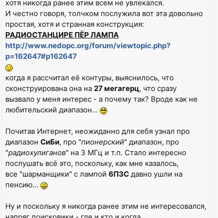
хотя никогда ранее этим всем не увлекался.
И честно говоря, толчком послужила вот эта довольно
простая, хотя и странная конструкция:
РАДИОСТАНЦИРЕ ПЁР ЛАМПА
http://www.nedopc.org/forum/viewtopic.php?
p=162647#p162647
когда я рассчитал её контуры, выяснилось, что
сконструирована она на
27 мегагерц
, что сразу
вызвало у меня интерес - а почему так? Вроде как не
любительский диапазон...
Почитав Интернет, неожиданно для себя узнал про
диапазон
СиБи
, про "
пионерский
" диапазон, про
"
радиохулиганов
" на 3 МГц и т.п. Стало интересно
послушать всё это, поскольку, как мне казалось,
все "шарманщики" с лампой
6П3С
давно ушли на
пенсию...
Ну и поскольку я никогда ранее этим не интересовался,
напряг поисковики - где и кто и когда