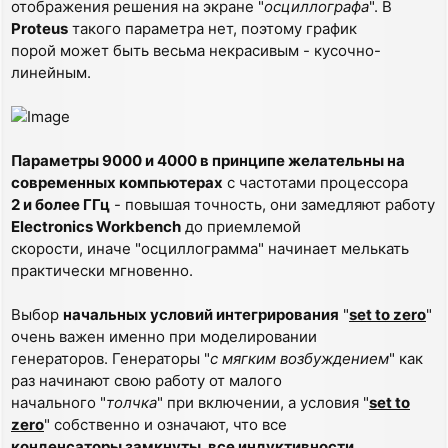
отображения решения на экране "
осциллографа
". В
Proteus
такого параметра нет, поэтому график
порой может быть весьма некрасивым - кусочно-
линейным.
Параметры 9000 и 4000 в принципе желательны на
современных компьютерах
с частотами процессора
2 и более ГГц
- повышая точность, они замедляют работу
Electronics Workbench
до приемлемой
скорости, иначе "осциллограмма" начинает мелькать
практически мгновенно.
Выбор
начальных условий интегрирования
"
set to zero
"
очень важен именно при моделировании
генераторов. Генераторы "
с мягким возбуждением
" как
раз начинают свою работу от малого
начального "
толчка
" при включении, а условия "
set to
zero
" собственно и означают, что все
конденсаторы замкнуты, все индуктивности