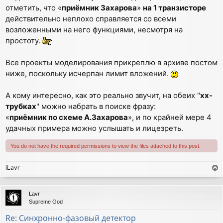
отметить, что «
приёмник Захарова
»
на 1 транзисторе
действительно неплохо справляется со всеми
возложенными на него функциями, несмотря на
простоту.
Все проекты моделирования прикреплю в архиве постом
ниже, поскольку исчерпан лимит вложений.
А кому интересно, как это реально звучит, на обеих "
хх-
трубках
" можно набрать в поиске фразу:
«
приёмник по схеме А.Захарова
», и по крайней мере 4
удачных примера можно услышать и лицезреть.
You do not have the required permissions to view the files attached to this post.
iLavr
T
o
p
Lavr
Supreme God
Re: Синхронно-фазовый детектор