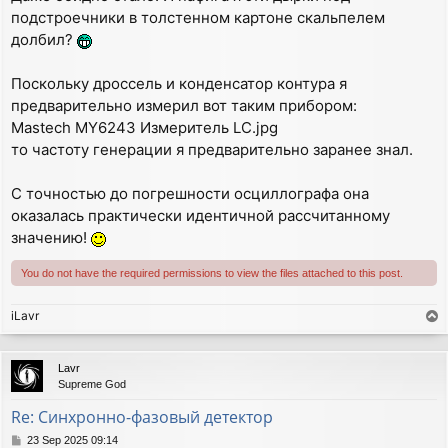
подстроечники в толстенном картоне скальпелем
долбил?
Поскольку дроссель и конденсатор контура я
предварительно измерил вот таким прибором:
Mastech MY6243 Измеритель LC.jpg
то частоту генерации я предварительно заранее знал.
С точностью до погрешности осциллографа она
оказалась практически идентичной рассчитанному
значению!
You do not have the required permissions to view the files attached to this post.
iLavr
T
o
p
Lavr
Supreme God
Re: Синхронно-фазовый детектор
P
23 Sep 2025 09:14