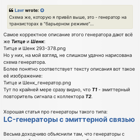
o
s
Lavr
wrote:
t
Схема же, которую я привёл выше, это - генератор на
транзисторах в "барьерном режиме"...
Самое корректное описание этого генератора дают всё
же
Титце
и
Шенк
:
Титце и Шенк 293-378.png
Но у них, на мой взгляд, не слишком удачно нарисована
схема генератора.
Более понятно соответствует тексту описания вот такое
её изображение:
Титце и Шенк_генератор.png
Тут по крайней мере сразу видно, что
Т1
- эмиттерный
повторитель сигнала с коллектора
Т2
.
Хорошая статья про генераторы такого типа:
LC-генераторы с эмиттерной связью
Весьма доходчиво объяснили там, что генераторы с