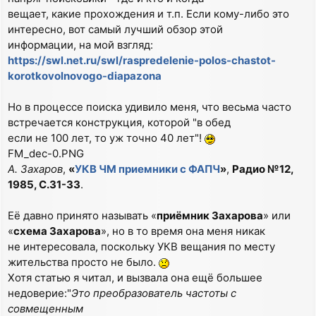
вещает, какие прохождения и т.п. Если кому-либо это
интересно, вот самый лучший обзор этой
информации, на мой взгляд:
https://swl.net.ru/swl/raspredelenie-polos-chastot-
korotkovolnovogo-diapazona
Но в процессе поиска удивило меня, что весьма часто
встречается конструкция, которой "в обед
если не 100 лет, то уж точно 40 лет"!
FM_dec-0.PNG
А. Захаров
,
«
УКВ ЧМ приемники с ФАПЧ
»
,
Радио №12,
1985, С.31-33
.
Её давно принято называть «
приёмник Захарова
» или
«
схема Захарова
», но в то время она меня никак
не интересовала, поскольку УКВ вещания по месту
жительства просто не было.
Хотя статью я читал, и вызвала она ещё большее
недоверие:"
Это преобразователь частоты с
совмещенным