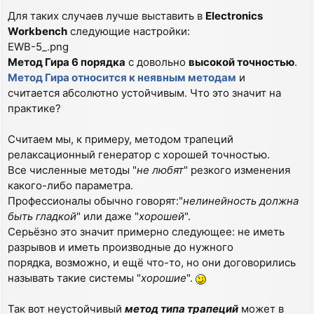
Для таких случаев лучше выставить в
Electronics
Workbench
следующие настройки:
EWB-5_.png
Метод Гира 6 порядка
с довольно
высокой точностью
.
Метод Гира относится к неявным методам
и
считается абсолютно устойчивым. Что это значит на
практике?
Считаем мы, к примеру, методом трапеций
релаксационный генератор с хорошей точностью.
Все численные методы "
не любят
" резкого изменения
какого-либо параметра.
Профессионалы обычно говорят:"
нелинейность должна
быть гладкой
" или даже "
хорошей
".
Серьёзно это значит примерно следующее: не иметь
разрывов и иметь производные до нужного
порядка, возможно, и ещё что-то, но они договорились
называть такие системы "
хорошие
".
Так вот неустойчивый
метод типа трапеций
может в