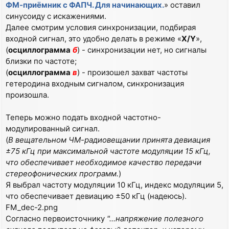
ФМ-приёмник с ФАПЧ. Для начинающих.
» оставил
синусоиду с искажениями.
Далее смотрим условия синхронизации, подбирая
входной сигнал, это удобно делать в режиме «
X/Y
»,
(
осциллограмма
б
) - синхронизации нет, но сигналы
близки по частоте;
(
осциллограмма
в
) - произошел захват частоты
гетеродина входным сигналом, синхронизация
произошла.
Теперь можно подать входной частотно-
модулированный сигнал.
(
В вещательном ЧМ-радиовещании принята девиация
±75 кГц при максимальной частоте модуляции 15 кГц,
что обеспечивает необходимое качество передачи
стереофонических программ.
)
Я выбрал частоту модуляции 10 кГц, индекс модуляции 5,
что обеспечивает девиацию ±50 кГц (надеюсь).
FM_dec-2.png
Согласно первоисточнику
"...напряжение полезного