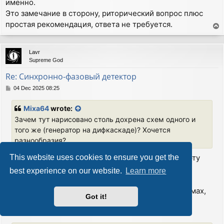
именно.
Это замечание в сторону, риторический вопрос плюс
простая рекомендация, ответа не требуется.
T
o
p
Lavr
Supreme God
Re: Синхронно-фазовый детектор
P
04 Dec 2025 08:25
o
s
Mixa64
wrote:
t
Зачем тут нарисовано столь дохрена схем одного и
того же (генератор на дифкаскаде)? Хочется
разнообразия?
Затем, что больше половины Интернета считают эту
This website uses cookies to ensure you get the
схему мультивибратором.
best experience on our website.
Learn more
Язык схем, в отличие от "бла-бла-бла" является
интернациональным. И то, что изображено на схемах,
Got it!
поймет даже посетитель, не владеющий русским
языком.