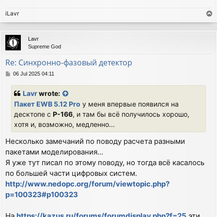
iLavr
T
o
p
Lavr
Supreme God
Re: Синхронно-фазовый детектор
P
06 Jul 2025 04:11
o
s
Lavr
wrote:
t
Пакет EWB 5.12 Pro
у меня впервые появился на
десктопе с
P-166
, и там бы всё получилось хорошо,
хотя и, возможно, медленно...
Несколько замечаний по поводу расчета разными
пакетами моделирования...
Я уже тут писал по этому поводу, но тогда всё касалось
по большей части цифровых систем.
http://www.nedopc.org/forum/viewtopic.php?
p=100323#p100323
На
https://kazus.ru/forums/forumdisplay.php?f=25
эти