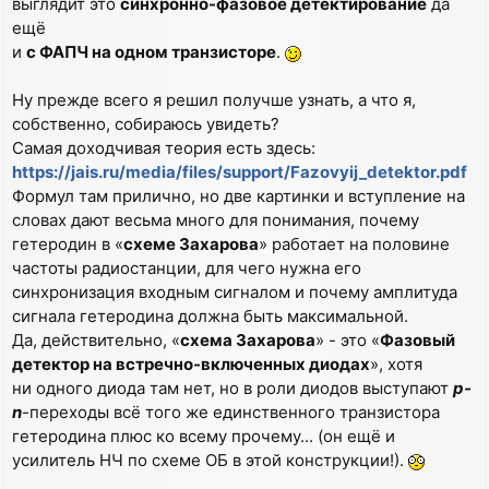
выглядит это
синхронно-фазовое детектирование
да
ещё
и
с ФАПЧ на одном транзисторе
.
Ну прежде всего я решил получше узнать, а что я,
собственно, собираюсь увидеть?
Самая доходчивая теория есть здесь:
https://jais.ru/media/files/support/Fazovyij_detektor.pdf
Формул там прилично, но две картинки и вступление на
словах дают весьма много для понимания, почему
гетеродин в «
схеме Захарова
» работает на половине
частоты радиостанции, для чего нужна его
синхронизация входным сигналом и почему амплитуда
сигнала гетеродина должна быть максимальной.
Да, действительно, «
схема Захарова
» - это «
Фазовый
детектор на встречно-включенных диодах
», хотя
ни одного диода там нет, но в роли диодов выступают
p-
n
-переходы всё того же единственного транзистора
гетеродина плюс ко всему прочему... (он ещё и
усилитель НЧ по схеме ОБ в этой конструкции!).