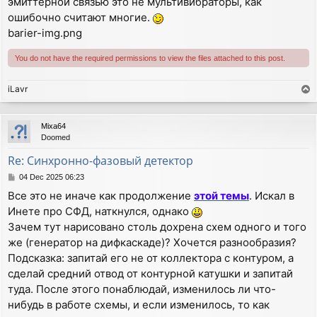
эмиттерной связью это не мультивибраторы, как
ошибочно считают многие.
barier-img.png
You do not have the required permissions to view the files attached to this post.
iLavr
T
o
p
Mixa64
Doomed
Re: Синхронно-фазовый детектор
P
04 Dec 2025 06:23
o
Все это не иначе как продолжение
этой темы
. Искал в
s
Инете про СФД, наткнулся, однако
t
Зачем тут нарисовано столь дохрена схем одного и того
же (генератор на дифкаскаде)? Хочется разнообразия?
Подсказка: запитай его не от коллектора с контуром, а
сделай средний отвод от контурной катушки и запитай
туда. После этого понаблюдай, изменилось ли что-
нибудь в работе схемы, и если изменилось, то как