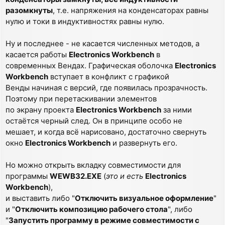
разомкнуты
, т.е. напряжения на конденсаторах равны
нулю и токи в индуктивностях равны нулю.
Ну и последнее - не касается численных методов, а
касается работы
Electronics Workbench
в
современных Вендах. Графическая оболочка
Electronics
Workbench
вступает в конфликт с графикой
Венды начиная с версий, где появилась прозрачность.
Поэтому при перетаскивании элементов
по экрану проекта
Electronics Workbench
за ними
остаётся черный след. Он в принципе особо не
мешает, и когда всё нарисовано, достаточно свернуть
окно
Electronics Workbench
и развернуть его.
Но можно открыть вкладку совместимости для
программы
WEWB32.EXE
(
это и есть
Electronics
Workbench
),
и выставить либо "
Отключить визуальное оформление
"
и "
Отключить композицию рабочего стола
", либо
"
Запустить программу в режиме совместимости с