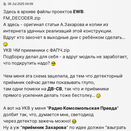
P
06 Jul 2025 04:09
o
Здесь в архиве файлы проектов
EWB
:
s
FM_DECODER.zip
t
А здесь - оригинал статьи А.Захарова и копии из
интернета удачных реализаций этой конструкции.
Вдруг кто захочет в выходные дни с ребёнком сделать...
УКВ ЧМ приемники с ФАПЧ.zip
Подборку делал для себя - а вдруг модель не заработает,
что подкрутить надо?
Чем меня эта схема зацепила, да тем что детекторный
приёмник сейчас детям показывать глупо,
там одни помехи на
ДВ-СВ
, так что и приёмники
прямого усиления делать тоже бестолку...
А вот на УКВ у меня "
Радио Комсомольская Правда
"
долбит так, что, думается мне, светодиод
через детектор зажечь можно!
Ну а уж "
приёмник Захарова
" по идее должен "
взыграть