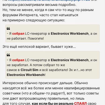
вопросы рассматривали весьма подробно.
Но, тем не менее, когда я сам что-то ищу по разным
форумам Интернета, часто стал натыкаться
на примерно следующую ситуацию:
- Я
собрал
LC-генератор в
Electronics Workbench
, а он
не работает. Помогите!
Это ещё неплохой вариант, бывает хуже...
- Я
собрал
LC-генератор в
Electronics Workbench
, и он
не заработал. А потом собрал то же
самое в
Circuit Sim
и всё заработало! Эх и г...но этот
Electronics Workbench
!
Интересное обычно происходит дальше. Обычно
находятся всё же более или менее квалифицированные
советчики (
что в общем-то радует!
), вот только советы
они дают вопрошающему правильные, но лишь
для того случая,
как если бы он реально
СПАЯЛ
свою