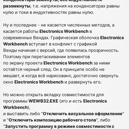
разомкнуты
, т.е. напряжения на конденсаторах равны
нулю и токи в индуктивностях равны нулю.
Ну и последнее - не касается численных методов, а
касается работы
Electronics Workbench
в
современных Вендах. Графическая оболочка
Electronics
Workbench
вступает в конфликт с графикой
Венды начиная с версий, где появилась прозрачность.
Поэтому при перетаскивании элементов
по экрану проекта
Electronics Workbench
за ними
остаётся черный след. Он в принципе особо не
мешает, и когда всё нарисовано, достаточно свернуть
окно
Electronics Workbench
и развернуть его.
Но можно открыть вкладку совместимости для
программы
WEWB32.EXE
(
это и есть
Electronics
Workbench
),
и выставить либо "
Отключить визуальное оформление
"
и "
Отключить композицию рабочего стола
", либо
"
Запустить программу в режиме совместимости с