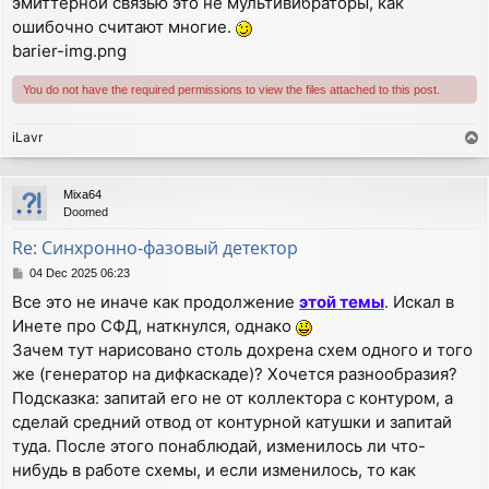
эмиттерной связью это не мультивибраторы, как
ошибочно считают многие.
barier-img.png
You do not have the required permissions to view the files attached to this post.
iLavr
T
o
p
Mixa64
Doomed
Re: Синхронно-фазовый детектор
P
04 Dec 2025 06:23
o
Все это не иначе как продолжение
этой темы
. Искал в
s
Инете про СФД, наткнулся, однако
t
Зачем тут нарисовано столь дохрена схем одного и того
же (генератор на дифкаскаде)? Хочется разнообразия?
Подсказка: запитай его не от коллектора с контуром, а
сделай средний отвод от контурной катушки и запитай
туда. После этого понаблюдай, изменилось ли что-
нибудь в работе схемы, и если изменилось, то как