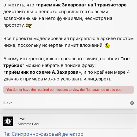
отметить, что «
приёмник Захарова
»
на 1 транзисторе
действительно неплохо справляется со всеми
возложенными на него функциями, несмотря на
простоту.
Все проекты моделирования прикреплю в архиве постом
ниже, поскольку исчерпан лимит вложений.
А кому интересно, как это реально звучит, на обеих "
хх-
трубках
" можно набрать в поиске фразу:
«
приёмник по схеме А.Захарова
», и по крайней мере 4
удачных примера можно услышать и лицезреть.
You do not have the required permissions to view the files attached to this post.
iLavr
T
o
p
Lavr
Supreme God
Re: Синхронно-фазовый детектор