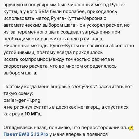
вручную и популярным был численный метод Рунге-
Кутты, а у кого ЭВМ были послабее, приходилось
использовать метод Рунге-Кутты-Мерсона с
автоматическим выбором шага - он ускорял расчет, но
из-за переменного шага создавал затруднения при
необходимости рассчитать спектр сигнала.
Численные методы Рунге-Кутты не являются абсолютно
устойчивыми, поэтому всегда приходилось
искать компромисс между точностью расчета и
скоростью расчета, что во многом определялось
выбором шага.
Поэтому когда меня впервые "
попучило
" рассчитать вот
такую схему:
barier-gen-1.png
я не рискнул считать в десятках мегагерц, а спустился
как раз к
10 МГц
.
Оглядываясь назад, понимаю, что переосторожничал.
Пакет EWB 5.12 Pro
у меня впервые появился