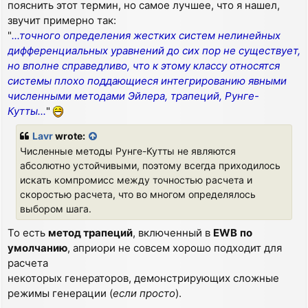
пояснить этот термин, но самое лучшее, что я нашел,
звучит примерно так:
"
...точного определения жестких систем нелинейных
дифференциальных уравнений до сих пор не существует,
но вполне справедливо, что к этому классу относятся
системы плохо поддающиеся интегрированию явными
численными методами Эйлера, трапеций, Рунге-
Кутты...
"
Lavr
wrote:
Численные методы Рунге-Кутты не являются
абсолютно устойчивыми, поэтому всегда приходилось
искать компромисс между точностью расчета и
скоростью расчета, что во многом определялось
выбором шага.
То есть
метод трапеций
, включенный в
EWB
по
умолчанию
, априори не совсем хорошо подходит для
расчета
некоторых генераторов, демонстрирующих сложные
режимы генерации (
если просто
).