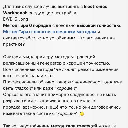
Для таких случаев лучше выставить в
Electronics
Workbench
следующие настройки:
EWB-5_.png
Метод Гира 6 порядка
с довольно
высокой точностью
.
Метод Гира относится к неявным методам
и
считается абсолютно устойчивым. Что это значит на
практике?
Считаем мы, к примеру, методом трапеций
релаксационный генератор с хорошей точностью.
Все численные методы "
не любят
" резкого изменения
какого-либо параметра.
Профессионалы обычно говорят:"
нелинейность должна
быть гладкой
" или даже "
хорошей
".
Серьёзно это значит примерно следующее: не иметь
разрывов и иметь производные до нужного
порядка, возможно, и ещё что-то, но они договорились
называть такие системы "
хорошие
".
Так вот неустойчивый
метод типа трапеций
может в