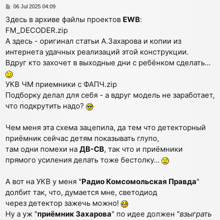
P
06 Jul 2025 04:09
o
Здесь в архиве файлы проектов
EWB
:
s
FM_DECODER.zip
t
А здесь - оригинал статьи А.Захарова и копии из
интернета удачных реализаций этой конструкции.
Вдруг кто захочет в выходные дни с ребёнком сделать...
УКВ ЧМ приемники с ФАПЧ.zip
Подборку делал для себя - а вдруг модель не заработает,
что подкрутить надо?
Чем меня эта схема зацепила, да тем что детекторный
приёмник сейчас детям показывать глупо,
там одни помехи на
ДВ-СВ
, так что и приёмники
прямого усиления делать тоже бестолку...
А вот на УКВ у меня "
Радио Комсомольская Правда
"
долбит так, что, думается мне, светодиод
через детектор зажечь можно!
Ну а уж "
приёмник Захарова
" по идее должен "
взыграть