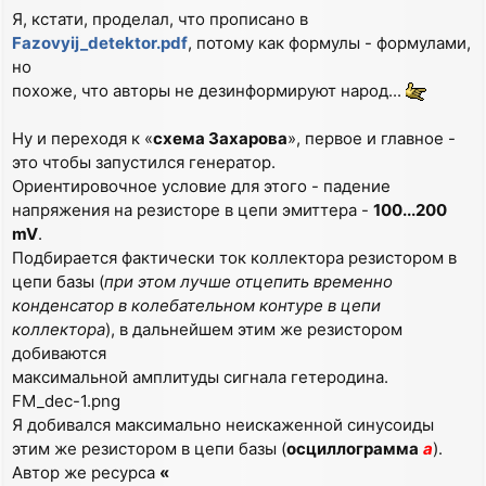
Я, кстати, проделал, что прописано в
Fazovyij_detektor.pdf
, потому как формулы - формулами,
но
похоже, что авторы не дезинформируют народ...
Ну и переходя к «
схема Захарова
», первое и главное -
это чтобы запустился генератор.
Ориентировочное условие для этого - падение
напряжения на резисторе в цепи эмиттера -
100...200
mV
.
Подбирается фактически ток коллектора резистором в
цепи базы (
при этом лучше отцепить временно
конденсатор в колебательном контуре в цепи
коллектора
), в дальнейшем этим же резистором
добиваются
максимальной амплитуды сигнала гетеродина.
FM_dec-1.png
Я добивался максимально неискаженной синусоиды
этим же резистором в цепи базы (
осциллограмма
а
).
Автор же ресурса
«