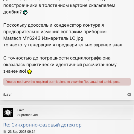
подстроечники в толстенном картоне скальпелем
долбил?
Поскольку дроссель и конденсатор контура я
предварительно измерил вот таким прибором:
Mastech MY6243 Измеритель LC.jpg
то частоту генерации я предварительно заранее знал.
С точностью до погрешности осциллографа она
оказалась практически идентичной рассчитанному
значению!
You do not have the required permissions to view the files attached to this post.
iLavr
T
o
p
Lavr
Supreme God
Re: Синхронно-фазовый детектор
P
23 Sep 2025 09:14