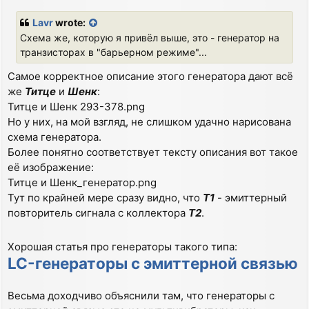
o
s
Lavr
wrote:
t
Схема же, которую я привёл выше, это - генератор на
транзисторах в "барьерном режиме"...
Самое корректное описание этого генератора дают всё
же
Титце
и
Шенк
:
Титце и Шенк 293-378.png
Но у них, на мой взгляд, не слишком удачно нарисована
схема генератора.
Более понятно соответствует тексту описания вот такое
её изображение:
Титце и Шенк_генератор.png
Тут по крайней мере сразу видно, что
Т1
- эмиттерный
повторитель сигнала с коллектора
Т2
.
Хорошая статья про генераторы такого типа:
LC-генераторы с эмиттерной связью
Весьма доходчиво объяснили там, что генераторы с