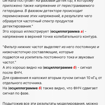
сигнала поступает на фазовый детектор, к которому
приложено также напряжение от перестраиваемого
гетеродина. В фазовом детекторе происходит
перемножение этих напряжений, в результате чего
образуется частотный спектр продуктов
детектирования.
"
Это хорошо иллюстрирует (
осциллограмма
а
) -
напряжение в верхней точке колебательного контура.
"
Фильтр нижних частот выделяет из него постоянную и
низкочастотную составляющие, которые
подаются на усилитель постоянного тока и звуковых
частот.
"
А это хорошо видно на (
осциллограмме
б
) - сигнал
после ФНЧ.
Для сравнения я наложил вторым лучом сигнал 10 кГц от
отдельного источника.
На (
осциллограмме
б
) также видно, что ФНЧ сдвигает
сигнал по фазе.
Подытожив все эти результаты моделирования, можно