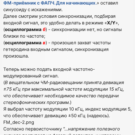
ФМ-приёмник с ФАПЧ. Для начинающих.
» оставил
синусоиду с искажениями.
Далее смотрим условия синхронизации, подбирая
входной сигнал, это удобно делать в режиме «
X/Y
»,
(
осциллограмма
б
) - синхронизации нет, но сигналы
близки по частоте;
(
осциллограмма
в
) - произошел захват частоты
гетеродина входным сигналом, синхронизация
произошла.
Теперь можно подать входной частотно-
модулированный сигнал.
(
В вещательном ЧМ-радиовещании принята девиация
±75 кГц при максимальной частоте модуляции 15 кГц,
что обеспечивает необходимое качество передачи
стереофонических программ.
)
Я выбрал частоту модуляции 10 кГц, индекс модуляции 5,
что обеспечивает девиацию ±50 кГц (надеюсь).
FM_dec-2.png
Согласно первоисточнику
"...напряжение полезного