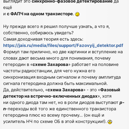
выглядит это
синхронно-фазовое детектирование
да
ещё
и
с ФАПЧ на одном транзисторе
.
Ну прежде всего я решил получше узнать, а что я,
собственно, собираюсь увидеть?
Самая доходчивая теория есть здесь:
https://jais.ru/media/files/support/Fazovyij_detektor.pdf
Формул там прилично, но две картинки и вступление на
словах дают весьма много для понимания, почему
гетеродин в «
схеме Захарова
» работает на половине
частоты радиостанции, для чего нужна его
синхронизация входным сигналом и почему амплитуда
сигнала гетеродина должна быть максимальной.
Да, действительно, «
схема Захарова
» - это «
Фазовый
детектор на встречно-включенных диодах
», хотя
ни одного диода там нет, но в роли диодов выступают
p-
n
-переходы всё того же единственного транзистора
гетеродина плюс ко всему прочему... (он ещё и
усилитель НЧ по схеме ОБ в этой конструкции!).