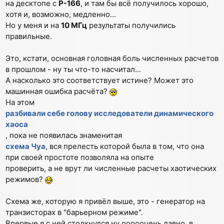
на десктопе с
P-166
, и там бы всё получилось хорошо,
хотя и, возможно, медленно...
Но у меня и на
10 МГц
результаты получились
правильные.
Это, кстати, основная головная боль численных расчетов
в прошлом - ну ты что-то насчитал...
А насколько это соответствует истине? Может это
машинная ошибка расчёта?
На этом
разбивали себе голову исследователи динамического
хаоса
, пока не появилась знаменитая
схема Чуа
, вся прелесть которой была в том, что она
при своей простоте позволяла на опыте
проверить, а не врут ли численные расчеты хаотических
режимов?
Схема же, которую я привёл выше, это - генератор на
транзисторах в "барьерном режиме".
Впервые я с ней столкнулся ну ооооочень давно, в