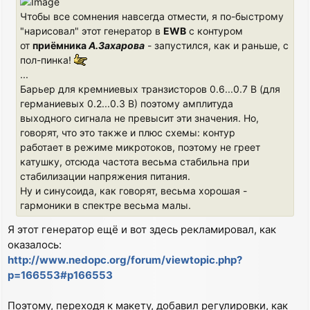
Чтобы все сомнения навсегда отмести, я по-быстрому
"нарисовал" этот генератор в
EWB
с контуром
от
приёмника
А.Захарова
- запустился, как и раньше, с
пол-пинка!
...
Барьер для кремниевых транзисторов 0.6...0.7 В (для
германиевых 0.2...0.3 В) поэтому амплитуда
выходного сигнала не превысит эти значения. Но,
говорят, что это также и плюс схемы: контур
работает в режиме микротоков, поэтому не греет
катушку, отсюда частота весьма стабильна при
стабилизации напряжения питания.
Ну и синусоида, как говорят, весьма хорошая -
гармоники в спектре весьма малы.
Я этот генератор ещё и вот здесь рекламировал, как
оказалось:
http://www.nedopc.org/forum/viewtopic.php?
p=166553#p166553
Поэтому, переходя к макету, добавил регулировки, как