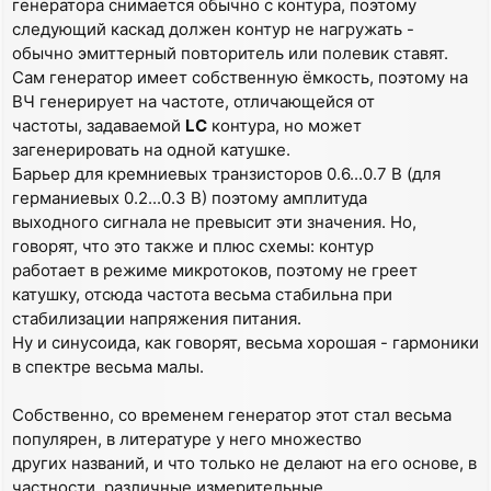
генератора снимается обычно с контура, поэтому
следующий каскад должен контур не нагружать -
обычно эмиттерный повторитель или полевик ставят.
Сам генератор имеет собственную ёмкость, поэтому на
ВЧ генерирует на частоте, отличающейся от
частоты, задаваемой
LC
контура, но может
загенерировать на одной катушке.
Барьер для кремниевых транзисторов 0.6...0.7 В (для
германиевых 0.2...0.3 В) поэтому амплитуда
выходного сигнала не превысит эти значения. Но,
говорят, что это также и плюс схемы: контур
работает в режиме микротоков, поэтому не греет
катушку, отсюда частота весьма стабильна при
стабилизации напряжения питания.
Ну и синусоида, как говорят, весьма хорошая - гармоники
в спектре весьма малы.
Собственно, со временем генератор этот стал весьма
популярен, в литературе у него множество
других названий, и что только не делают на его основе, в
частности, различные измерительные