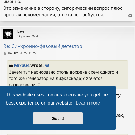
именно.
Это замечание в сторону, риторический вопрос плюс
простая рекомендация, ответа не требуется.
T
o
p
Lavr
Supreme God
Re: Синхронно-фазовый детектор
P
04 Dec 2025 08:25
o
s
Mixa64
wrote:
t
Зачем тут нарисовано столь дохрена схем одного и
того же (генератор на дифкаскаде)? Хочется
разнообразия?
Затем, что больше половины Интернета считают эту
This website uses cookies to ensure you get the
схему мультивибратором.
best experience on our website.
Learn more
Язык схем, в отличие от "бла-бла-бла" является
интернациональным. И то, что изображено на схемах,
Got it!
поймет даже посетитель, не владеющий русским
языком.