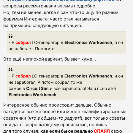
вопросы рассматривали весьма подробно.
Но, тем не менее, когда я сам что-то ищу по разным
форумам Интернета, часто стал натыкаться
на примерно следующую ситуацию:
- Я
собрал
LC-генератор в
Electronics Workbench
, а он
не работает. Помогите!
Это ещё неплохой вариант, бывает хуже...
- Я
собрал
LC-генератор в
Electronics Workbench
, и он
не заработал. А потом собрал то же
самое в
Circuit Sim
и всё заработало! Эх и г...но этот
Electronics Workbench
!
Интересное обычно происходит дальше. Обычно
находятся всё же более или менее квалифицированные
советчики (
что в общем-то радует!
), вот только советы
они дают вопрошающему правильные, но лишь
для того случая,
как если бы он реально
СПАЯЛ
свою