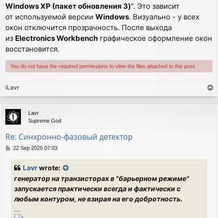
Windows XP (пакет обновления 3)
". Это зависит
от используемой версии
Windows
. Визуально - у всех
окон отключится прозрачность. После выхода
из
Electronics Workbench
графическое оформление окон
восстановится.
You do not have the required permissions to view the files attached to this post.
iLavr
T
o
p
Lavr
Supreme God
Re: Синхронно-фазовый детектор
P
22 Sep 2025 07:03
o
s
Lavr
wrote:
t
генератор на транзисторах в "барьерном режиме"
запускается практически всегда и фактически с
любым контуром, не взирая на его добротность.
...