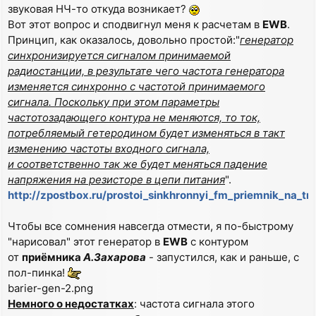
звуковая НЧ-то откуда возникает?
Вот этот вопрос и сподвигнул меня к расчетам в
EWB
.
Принцип, как оказалось, довольно простой:"
генератор
синхронизируется сигналом принимаемой
радиостанции, в результате чего частота генератора
изменяется синхронно с частотой принимаемого
сигнала. Поскольку при этом параметры
частотозадающего контура не меняются, то ток,
потребляемый гетеродином будет изменяться в такт
изменению частоты входного сигнала,
и соответственно так же будет меняться падение
напряжения на резисторе в цепи питания
".
http://zpostbox.ru/prostoi_sinkhronnyi_fm_priemnik_na_tr
Чтобы все сомнения навсегда отмести, я по-быстрому
"нарисовал" этот генератор в
EWB
с контуром
от
приёмника
А.Захарова
- запустился, как и раньше, с
пол-пинка!
barier-gen-2.png
Немного о недостатках
: частота сигнала этого