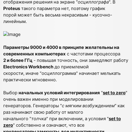
отображения решения на экране "
осциллографа
". В
Proteus
такого параметра нет, поэтому график
порой может быть весьма некрасивым - кусочно-
линейным.
Параметры 9000 и 4000 в принципе желательны на
современных компьютерах
с частотами процессора
2 и более ГГц
- повышая точность, они замедляют работу
Electronics Workbench
до приемлемой
скорости, иначе "осциллограмма" начинает мелькать
практически мгновенно.
Выбор
начальных условий интегрирования
"
set to zero
"
очень важен именно при моделировании
генераторов. Генераторы "
с мягким возбуждением
" как
раз начинают свою работу от малого
начального "
толчка
" при включении, а условия "
set to
zero
" собственно и означают, что все
конденсаторы замкнуты, все индуктивности