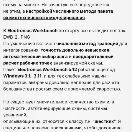
схему на макете. Но зачастую всё определяется
не этим, а
настройкой численного метода пакета
схемотехнического моделирования
.
В
Electronics Workbench
по старту всё выглядит вот так:
EWB-2_.PNG
По умолчанию включен
численный метод трапеций
для
интегрирования,
точность довольно невысокая
,
автоматический выбор шага
и
предварительный
расчет рабочих точек
анализируемой схемы.
Пакет
Electronics Workbench 5.12
работал ещё под
Windows 3.1...3.11
, и для тех слабеньких машин
параметры выбраны довольно неплохие для расчета
большинства простых схем с приемлемой скоростью.
Но существует значительное количество схем и, в
частности, автогенерирующие схемы, системы
уравнений,
описывающие их, относятся к классу т.н. "
жестких
". Я
специально пошарил поисковиками, чтобы доходчиво