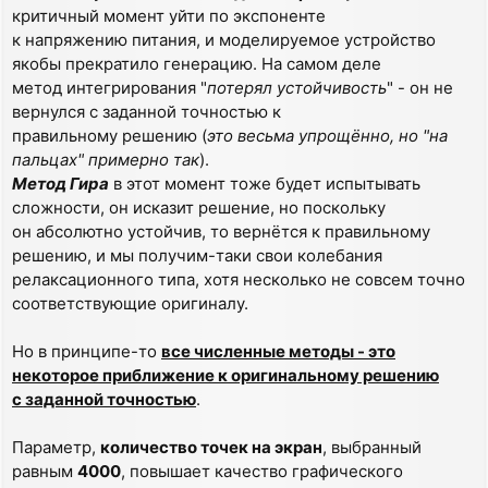
критичный момент уйти по экспоненте
к напряжению питания, и моделируемое устройство
якобы прекратило генерацию. На самом деле
метод интегрирования "
потерял устойчивость
" - он не
вернулся с заданной точностью к
правильному решению (
это весьма упрощённо, но "на
пальцах" примерно так
).
Метод Гира
в этот момент тоже будет испытывать
сложности, он исказит решение, но поскольку
он абсолютно устойчив, то вернётся к правильному
решению, и мы получим-таки свои колебания
релаксационного типа, хотя несколько не совсем точно
соответствующие оригиналу.
Но в принципе-то
все численные методы - это
некоторое приближение к оригинальному решению
с заданной точностью
.
Параметр,
количество точек на экран
, выбранный
равным
4000
, повышает качество графического