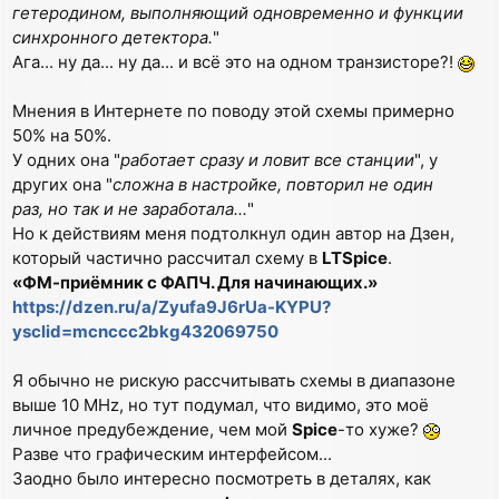
гетеродином, выполняющий одновременно и функции
синхронного детектора.
"
Ага... ну да... ну да... и всё это на одном транзисторе?!
Мнения в Интернете по поводу этой схемы примерно
50% на 50%.
У одних она "
работает сразу и ловит все станции
", у
других она "
сложна в настройке, повторил не один
раз, но так и не заработала...
"
Но к действиям меня подтолкнул один автор на Дзен,
который частично рассчитал схему в
LTSpice
.
«ФМ-приёмник с ФАПЧ. Для начинающих.»
https://dzen.ru/a/Zyufa9J6rUa-KYPU?
ysclid=mcnccc2bkg432069750
Я обычно не рискую рассчитывать схемы в диапазоне
выше 10 MHz, но тут подумал, что видимо, это моё
личное предубеждение, чем мой
Spice
-то хуже?
Разве что графическим интерфейсом...
Заодно было интересно посмотреть в деталях, как