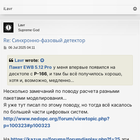
iLavr
T
o
p
Lavr
Supreme God
Re: Синхронно-фазовый детектор
P
06 Jul 2025 04:11
o
s
Lavr
wrote:
t
Пакет EWB 5.12 Pro
у меня впервые появился на
десктопе с
P-166
, и там бы всё получилось хорошо,
хотя и, возможно, медленно...
Несколько замечаний по поводу расчета разными
пакетами моделирования...
Я уже тут писал по этому поводу, но тогда всё касалось
по большей части цифровых систем.
http://www.nedopc.org/forum/viewtopic.php?
p=100323#p100323
На
https://kazus.ru/forums/forumdisplay.php?f=25
эти