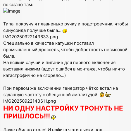
показано там:
Типа: покручу я плавненько ручку и подстроечник, чтобы
синусоида получше была...
IMG20250922143633.png
Специально в качестве катушки поставил
промышленный дроссель, чтобы добротность невысокой
была.
На всякий случай и питание для первого включения
выставил низким (вдруг ошибся в монтаже, чтобы ничто
катастрофично не сгорело...)
При первом же включении генератор чётко встал на
заданную частоту с обещанной амплитудой!
IMG20250922143611.png
НИ ОДНУ НАСТРОЙКУ ТРОНУТЬ НЕ
ПРИШЛОСЬ!!!
Даже обидно стало! И нафига я эти дырки под