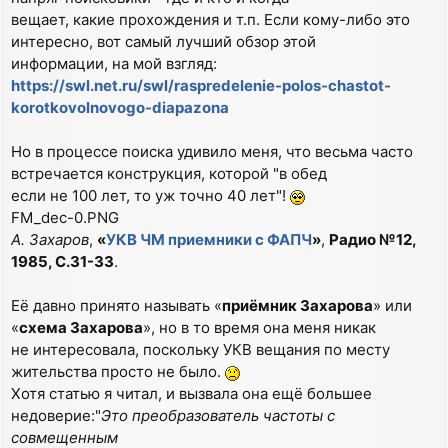
вещает, какие прохождения и т.п. Если кому-либо это
интересно, вот самый лучший обзор этой
информации, на мой взгляд:
https://swl.net.ru/swl/raspredelenie-polos-chastot-
korotkovolnovogo-diapazona
Но в процессе поиска удивило меня, что весьма часто
встречается конструкция, которой "в обед
если не 100 лет, то уж точно 40 лет"!
FM_dec-0.PNG
А. Захаров
,
«
УКВ ЧМ приемники с ФАПЧ
»
,
Радио №12,
1985, С.31-33
.
Её давно принято называть «
приёмник Захарова
» или
«
схема Захарова
», но в то время она меня никак
не интересовала, поскольку УКВ вещания по месту
жительства просто не было.
Хотя статью я читал, и вызвала она ещё большее
недоверие:"
Это преобразователь частоты с
совмещенным