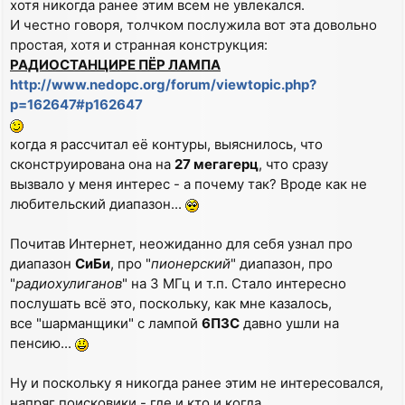
хотя никогда ранее этим всем не увлекался.
И честно говоря, толчком послужила вот эта довольно
простая, хотя и странная конструкция:
РАДИОСТАНЦИРЕ ПЁР ЛАМПА
http://www.nedopc.org/forum/viewtopic.php?
p=162647#p162647
когда я рассчитал её контуры, выяснилось, что
сконструирована она на
27 мегагерц
, что сразу
вызвало у меня интерес - а почему так? Вроде как не
любительский диапазон...
Почитав Интернет, неожиданно для себя узнал про
диапазон
СиБи
, про "
пионерский
" диапазон, про
"
радиохулиганов
" на 3 МГц и т.п. Стало интересно
послушать всё это, поскольку, как мне казалось,
все "шарманщики" с лампой
6П3С
давно ушли на
пенсию...
Ну и поскольку я никогда ранее этим не интересовался,
напряг поисковики - где и кто и когда