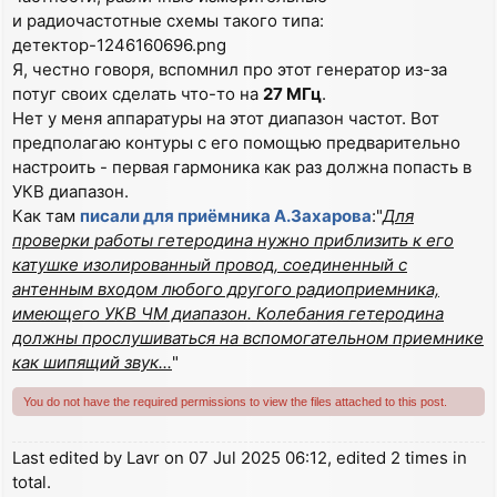
и радиочастотные схемы такого типа:
детектор-1246160696.png
Я, честно говоря, вспомнил про этот генератор из-за
потуг своих сделать что-то на
27 МГц
.
Нет у меня аппаратуры на этот диапазон частот. Вот
предполагаю контуры с его помощью предварительно
настроить - первая гармоника как раз должна попасть в
УКВ диапазон.
Как там
писали для приёмника А.Захарова
:"
Для
проверки работы гетеродина нужно приблизить к его
катушке изолированный провод, соединенный с
антенным входом любого другого радиоприемника,
имеющего УКВ ЧМ диапазон. Колебания гетеродина
должны прослушиваться на вспомогательном приемнике
как шипящий звук...
"
You do not have the required permissions to view the files attached to this post.
Last edited by
Lavr
on 07 Jul 2025 06:12, edited 2 times in
total.