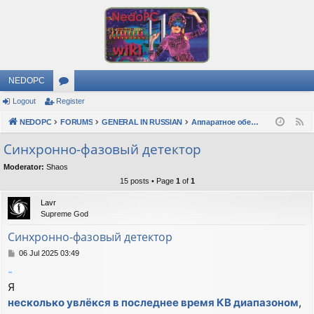
NEDOPC
Logout
Register
or
NEDOPC
u
FORUMS
GENERAL IN RUSSIAN
Аппаратное обеспечение
F
e
m
Синхронно-фазовый детектор
e
s
Moderator:
Shaos
d
15 posts • Page
1
of
1
Lavr
Supreme God
Синхронно-фазовый детектор
P
06 Jul 2025 03:49
o
-
s
Я
t
несколько увлёкся в последнее время КВ диапазоном
,