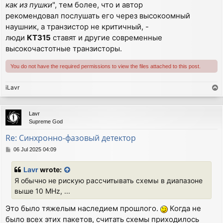
как из пушки
", тем более, что и автор
рекомендовал послушать его через высокоомный
наушник, а транзистор не критичный, -
люди
КТ315
ставят и другие современные
высокочастотные транзисторы.
You do not have the required permissions to view the files attached to this post.
iLavr
T
o
p
Lavr
Supreme God
Re: Синхронно-фазовый детектор
P
06 Jul 2025 04:09
o
s
Lavr
wrote:
t
Я обычно не рискую рассчитывать схемы в диапазоне
выше 10 MHz, ...
Это было тяжелым наследием прошлого.
Когда не
было всех этих пакетов, считать схемы приходилось