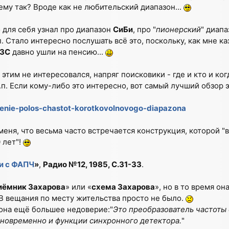
чему так? Вроде как не любительский диапазон...
 для себя узнал про диапазон
СиБи
, про "
пионерский
" диапа
.п. Стало интересно послушать всё это, поскольку, как мне ка
3С
давно ушли на пенсию...
 этим не интересовался, напряг поисковики - где и кто и ког
.п. Если кому-либо это интересно, вот самый лучший обзор 
elenie-polos-chastot-korotkovolnovogo-diapazona
меня, что весьма часто встречается конструкция, которой "
 лет"!
и с ФАПЧ
»
,
Радио №12, 1985, С.31-33
.
иёмник Захарова
» или «
схема Захарова
», но в то время он
В вещания по месту жительства просто не было.
а она ещё большее недоверие:"
Это преобразователь частот
новременно и функции синхронного детектора.
"