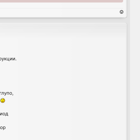
T
o
p
рукции.
глупо,
.
диод
тор