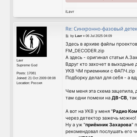
iLavr
Re: Синхронно-фазовый дете
P
by
Lavr
»
06 Jul 2025 04:09
o
Здесь в архиве файлы проекто
s
FM_DECODER.zip
t
А здесь - оригинал статьи А.З
Lavr
Вдруг кто захочет в выходные 
Supreme God
УКВ ЧМ приемники с ФАПЧ.zip
Posts:
17081
Подборку делал для себя - а в
Joined:
21 Oct 2009 08:08
Location:
Россия
Чем меня эта схема зацепила, 
там одни помехи на
ДВ-СВ
, та
А вот на УКВ у меня "
Радио Ко
через детектор зажечь можно
Ну а уж "
приёмник Захарова
" 
рекомендовал послушать его ч