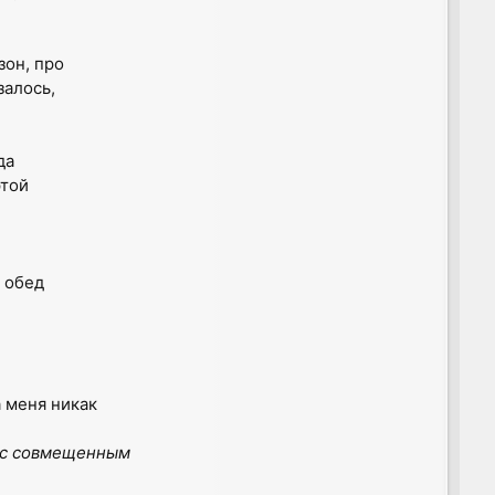
зон, про
залось,
да
этой
в обед
а меня никак
ы с совмещенным