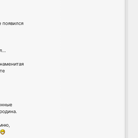
е появился
...
знаменитая
ыте
инные
еродина.
омню,
.