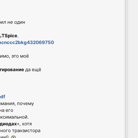
рил не один
LTSpice
.
d=mcnccc2bkg432069750
имо, это моё
тирование
да ещё
pdf
имания, почему
на его
аксимальной.
 диодах
», хотя
нного транзистора
ии!).