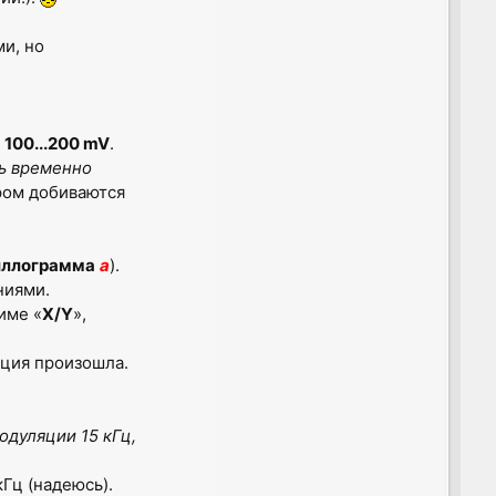
ми, но
-
100...200 mV
.
ь временно
ром добиваются
иллограмма
а
).
ниями.
име «
X/Y
»,
ация произошла.
дуляции 15 кГц,
Гц (надеюсь).