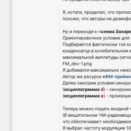
Я, кстати, проделал, что пропи
похоже, что авторы не дезинфо
Ну и переходя к «
схема Захар
Ориентировочное условие для 
Подбирается фактически ток ко
конденсатор в колебательном 
максимальной амплитуды сигна
FM_dec-1.png
Я добивался максимально неис
Автор же ресурса
«
ФМ-приёмни
Далее смотрим условия синхрон
(
осциллограмма
б
) - синхрони
(
осциллограмма
в
) - произош
Теперь можно подать входной 
(
В вещательном ЧМ-радиовещан
что обеспечивает необходимое
Я выбрал частоту модуляции 10