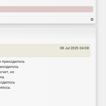
T
o
p
06 Jul 2025 04:09
мы приходилось
риходилось
счет, но
ла.
ходилось
лялось