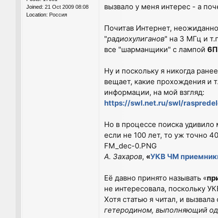
вызвало у меня интерес - а по
Joined:
21 Oct 2009 08:08
Location:
Россия
Почитав Интернет, неожиданно
"
радиохулиганов
" на 3 МГц и т
все "шарманщики" с лампой
6П
Ну и поскольку я никогда ранее
вещает, какие прохождения и т
информации, на мой взгляд:
https://swl.net.ru/swl/raspred
Но в процессе поиска удивило 
если не 100 лет, то уж точно 40
FM_dec-0.PNG
А. Захаров
,
«
УКВ ЧМ приемник
Её давно принято называть «
пр
не интересовала, поскольку УК
Хотя статью я читал, и вызвал
гетеродином, выполняющий од