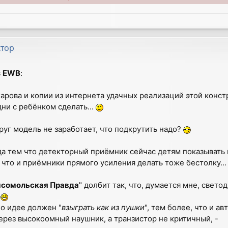
ктор
в
EWB
:
ахарова и копии из интернета удачных реализаций этой конст
дни с ребёнком сделать...
друг модель не заработает, что подкрутить надо?
да тем что детекторный приёмник сейчас детям показывать 
к что и приёмники прямого усиления делать тоже бестолку..
мсомольская Правда
" долбит так, что, думается мне, свето
!
по идее должен "
взыграть как из пушки
", тем более, что и ав
ерез высокоомный наушник, а транзистор не критичный, -