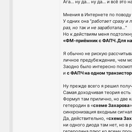
Ага... ну да... ну да... и всё эт
Мнения в Интернете по поводу
У одних она "
работает сразу и 
раз, но так и не заработала...
"
Но к действиям меня подтолкну
«ФМ-приёмник с ФАПЧ. Для н
Я обычно не рискую рассчитыва
личное предубеждение, чем м
Заодно было интересно посмотр
и
с ФАПЧ на одном транзистор
Ну прежде всего я решил получ
Самая доходчивая теория есть 
Формул там прилично, но две к
гетеродин в «
схеме Захарова
»
синхронизация входным сигнал
Да, действительно, «
схема Зах
ни одного диода там нет, но в
гетеродина плюс ко всему проч