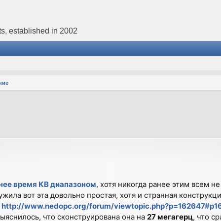
s, established in 2002
ние
р
днее время КВ диапазоном
, хотя никогда ранее этим всем не
ужила вот эта довольно простая, хотя и странная конструкци
http://www.nedopc.org/forum/viewtopic.php?p=162647#p1
 выяснилось, что сконструирована она на
27 мегагерц
, что ср