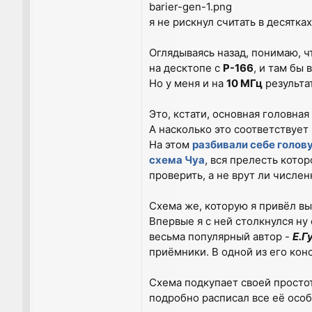
barier-gen-1.png
я не рискнул считать в десятках
Оглядываясь назад, понимаю, 
на десктопе с
P-166
, и там бы 
Но у меня и на
10 МГц
результа
Это, кстати, основная головная
А насколько это соответствуе
На этом
разбивали себе голов
схема Чуа
, вся прелесть кото
проверить, а не врут ли числ
Схема же, которую я привёл вы
Впервые я с ней столкнулся ну
весьма популярный автор -
Е.Г
приёмники. В одной из его кон
Схема подкупает своей просто
подробно расписал все её особ