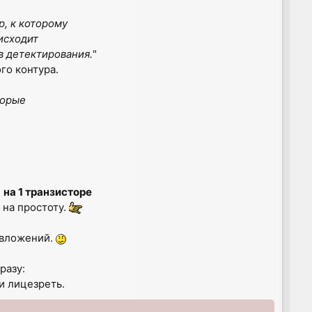
р, к которому
исходит
в детектирования.
"
го контура.
торые
»
на 1 транзисторе
 на простоту.
 вложений.
разу:
и лицезреть.