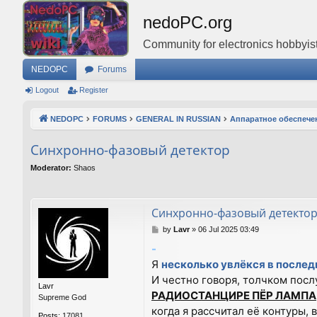
nedoPC.org
Community for electronics hobbyist
NEDOPC
Forums
Logout
Register
NEDOPC
FORUMS
GENERAL IN RUSSIAN
Аппаратное обеспече
Синхронно-фазовый детектор
Moderator:
Shaos
Синхронно-фазовый детекто
P
by
Lavr
»
06 Jul 2025 03:49
o
-
s
Я
несколько увлёкся в после
t
И честно говоря, толчком посл
Lavr
РАДИОСТАНЦИРЕ ПЁР ЛАМПА
Supreme God
когда я рассчитал её контуры,
Posts:
17081