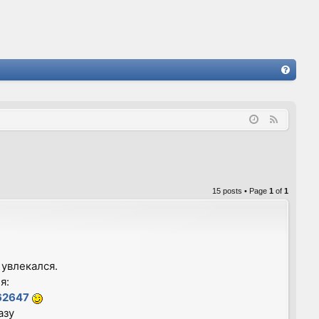
FA
Q
F
e
e
d
15 posts • Page
1
of
1
 увлекался.
я:
62647
азу