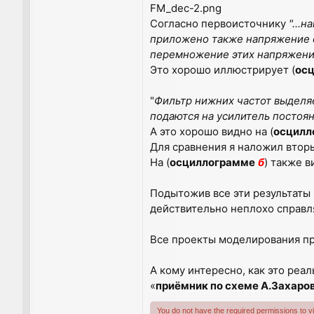
FM_dec-2.png
Согласно первоисточнику
"...
приложено также напряжение о
перемножение этих напряжений
Это хорошо иллюстрирует (
ос
"
Фильтр нижних частот выделя
подаются на усилитель постоян
А это хорошо видно на (
осцилл
Для сравнения я наложил вторы
На (
осциллограмме
б
) также в
Подытожив все эти результаты 
действительно неплохо справл
Все проекты моделирования пр
А кому интересно, как это реаль
«
приёмник по схеме А.Захаро
You do not have the required permissions to vie