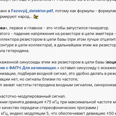
сано в
Fazovyij_detektor.pdf
, потому как формулы - формула
рмируют народ...
ова
», первое и главное - это чтобы запустился генератор.
этого - падение напряжения на резисторе в цепи эмиттера 
ллектора резистором в цепи базы (
при этом лучше отцепит
контуре в цепи коллектора
), в дальнейшем этим же резисто
ла гетеродина.
каженной синусоиды этим же резистором в цепи базы (
осц
к с ФАПЧ. Для начинающих.
» оставил синусоиду с искаже
изации, подбирая входной сигнал, это удобно делать в реж
зации нет, но сигналы близки по частоте;
ел захват частоты гетеродина входным сигналом, синхрониз
частотно-модулированный сигнал.
ии принята девиация ±75 кГц при максимальной частоте мо
 качество передачи стереофонических программ.
)
 кГц, индекс модуляции 5, что обеспечивает девиацию ±50 к