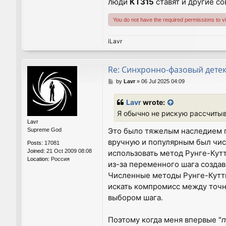
люди
КТ315
ставят и другие с
You do not have the required permissions to vie
iLavr
Re: Синхронно-фазовый дете
P
by
Lavr
»
06 Jul 2025 04:09
o
s
Lavr
wrote:
t
Я обычно не рискую рассчитыв
Lavr
Это было тяжелым наследием 
Supreme God
вручную и популярным был чис
Posts:
17081
Joined:
21 Oct 2009 08:08
использовать метод Рунге-Кутт
Location:
Россия
из-за переменного шага создав
Численные методы Рунге-Кутты
искать компромисс между точн
выбором шага.
Поэтому когда меня впервые "
п