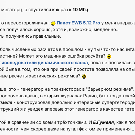
 мегагерц, а спустился как раз к
10 МГц
.
что переосторожничал.
Пакет EWB 5.12 Pro
у меня впервы
всё получилось хорошо, хотя и, возможно, медленно...
ты получились правильные.
 боль численных расчетов в прошлом - ну ты что-то насчитал
т истине? Может это машинная ошибка расчёта?
у исследователи динамического хаоса
, пока не появилась 
рой была в том, что она при своей простоте позволяла на оп
енные расчеты хаотических режимов?
ше, это - генератор на транзисторах в "барьерном режиме".
 ооооочень давно, в старых журналах Радио, был тогда такой
умеля
- конструировал довольно интересные супергетерод
струкций я и увидел впервые этот генератор в качестве гет
той в сравнении со всеми трёхточками. И
Е.Гумеля
, как я п
енности, чем скорее даже напугал фактом её применения..