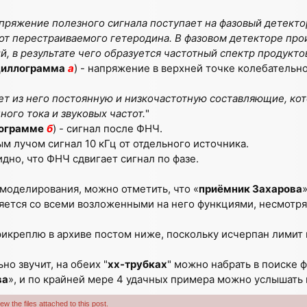
напряжение полезного сигнала поступает на фазовый детекто
т перестраиваемого гетеродина. В фазовом детекторе про
, в результате чего образуется частотный спектр продукто
циллограмма
а
) - напряжение в верхней точке колебательно
ет из него постоянную и низкочастотную составляющие, ко
ного тока и звуковых частот.
"
ограмме
б
) - сигнал после ФНЧ.
м лучом сигнал 10 кГц от отдельного источника.
идно, что ФНЧ сдвигает сигнал по фазе.
моделирования, можно отметить, что «
приёмник Захарова
яется со всеми возложенными на него функциями, несмотря
икреплю в архиве постом ниже, поскольку исчерпан лимит
но звучит, на обеих "
хх-трубках
" можно набрать в поиске ф
ва
», и по крайней мере 4 удачных примера можно услышать 
w the files attached to this post.