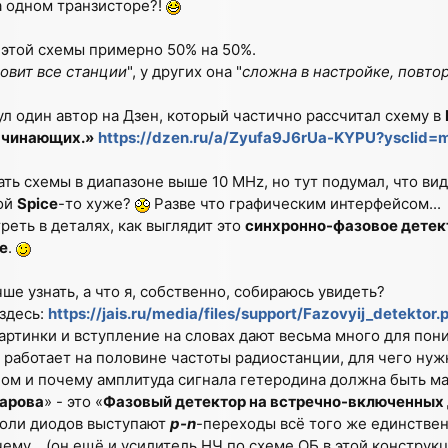
о на одном транзисторе?!
 этой схемы примерно 50% на 50%.
ловит все станции
", у других она "
сложна в настройке, повто
л один автор на Дзен, который частично рассчитал схему в
ачинающих.»
https://dzen.ru/a/Zyufa9J6rUa-KYPU?yscli
ть схемы в диапазоне выше 10 MHz, но тут подумал, что вид
ой
Spice
-то хуже?
Разве что графическим интерфейсом...
еть в деталях, как выглядит это
синхронно-фазовое детек
е
.
ше узнать, а что я, собственно, собираюсь увидеть?
здесь:
https://jais.ru/media/files/support/Fazovyij_detektor.
артинки и вступление на словах дают весьма много для пон
 работает на половине частоты радиостанции, для чего нуж
ом и почему амплитуда сигнала гетеродина должна быть м
арова
» - это «
Фазовый детектор на встречно-включенных
 роли диодов выступают
p-n
-переходы всё того же единстве
ему... (он ещё и усилитель НЧ по схеме ОБ в этой конструкц