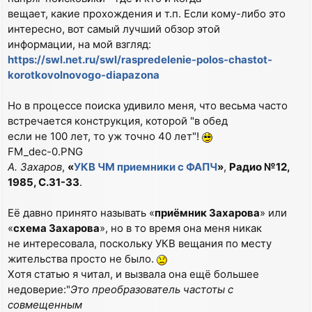
вещает, какие прохождения и т.п. Если кому-либо это
интересно, вот самый лучший обзор этой
информации, на мой взгляд:
https://swl.net.ru/swl/raspredelenie-polos-chastot-
korotkovolnovogo-diapazona
Но в процессе поиска удивило меня, что весьма часто
встречается конструкция, которой "в обед
если не 100 лет, то уж точно 40 лет"!
FM_dec-0.PNG
А. Захаров
,
«
УКВ ЧМ приемники с ФАПЧ
»
,
Радио №12,
1985, С.31-33
.
Её давно принято называть «
приёмник Захарова
» или
«
схема Захарова
», но в то время она меня никак
не интересовала, поскольку УКВ вещания по месту
жительства просто не было.
Хотя статью я читал, и вызвала она ещё большее
недоверие:"
Это преобразователь частоты с
совмещенным