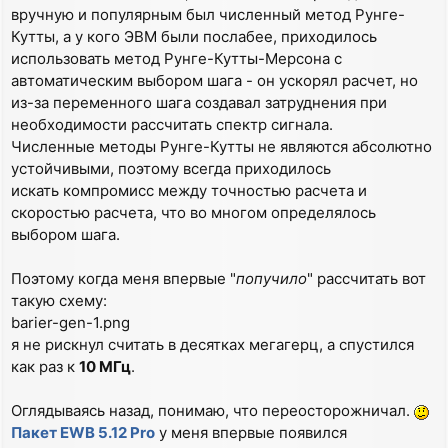
вручную и популярным был численный метод Рунге-
Кутты, а у кого ЭВМ были послабее, приходилось
использовать метод Рунге-Кутты-Мерсона с
автоматическим выбором шага - он ускорял расчет, но
из-за переменного шага создавал затруднения при
необходимости рассчитать спектр сигнала.
Численные методы Рунге-Кутты не являются абсолютно
устойчивыми, поэтому всегда приходилось
искать компромисс между точностью расчета и
скоростью расчета, что во многом определялось
выбором шага.
Поэтому когда меня впервые "
попучило
" рассчитать вот
такую схему:
barier-gen-1.png
я не рискнул считать в десятках мегагерц, а спустился
как раз к
10 МГц
.
Оглядываясь назад, понимаю, что переосторожничал.
Пакет EWB 5.12 Pro
у меня впервые появился