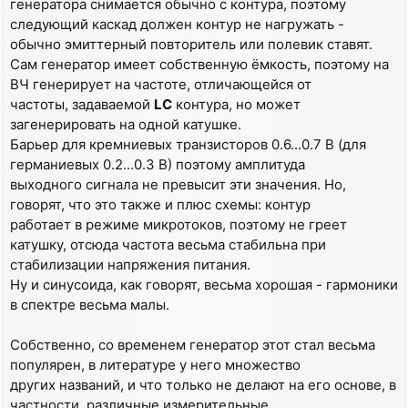
генератора снимается обычно с контура, поэтому
следующий каскад должен контур не нагружать -
обычно эмиттерный повторитель или полевик ставят.
Сам генератор имеет собственную ёмкость, поэтому на
ВЧ генерирует на частоте, отличающейся от
частоты, задаваемой
LC
контура, но может
загенерировать на одной катушке.
Барьер для кремниевых транзисторов 0.6...0.7 В (для
германиевых 0.2...0.3 В) поэтому амплитуда
выходного сигнала не превысит эти значения. Но,
говорят, что это также и плюс схемы: контур
работает в режиме микротоков, поэтому не греет
катушку, отсюда частота весьма стабильна при
стабилизации напряжения питания.
Ну и синусоида, как говорят, весьма хорошая - гармоники
в спектре весьма малы.
Собственно, со временем генератор этот стал весьма
популярен, в литературе у него множество
других названий, и что только не делают на его основе, в
частности, различные измерительные