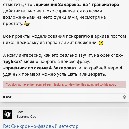
отметить, что «
приёмник Захарова
»
на 1 транзисторе
действительно неплохо справляется со всеми
возложенными на него функциями, несмотря на
простоту.
Все проекты моделирования прикреплю в архиве постом
ниже, поскольку исчерпан лимит вложений.
А кому интересно, как это реально звучит, на обеих "
хх-
трубках
" можно набрать в поиске фразу:
«
приёмник по схеме А.Захарова
», и по крайней мере 4
удачных примера можно услышать и лицезреть.
You do not have the required permissions to view the files attached to this post.
iLavr
T
o
p
Lavr
Supreme God
Re: Синхронно-фазовый детектор