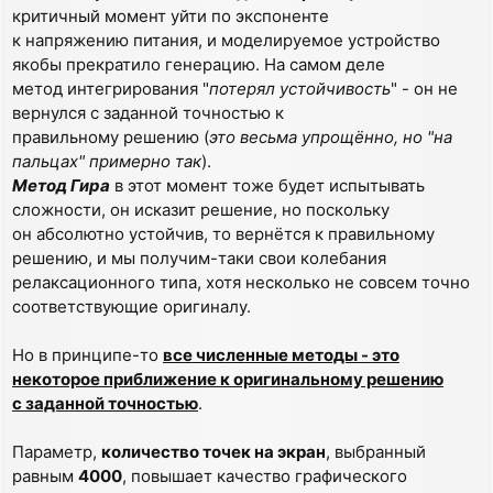
критичный момент уйти по экспоненте
к напряжению питания, и моделируемое устройство
якобы прекратило генерацию. На самом деле
метод интегрирования "
потерял устойчивость
" - он не
вернулся с заданной точностью к
правильному решению (
это весьма упрощённо, но "на
пальцах" примерно так
).
Метод Гира
в этот момент тоже будет испытывать
сложности, он исказит решение, но поскольку
он абсолютно устойчив, то вернётся к правильному
решению, и мы получим-таки свои колебания
релаксационного типа, хотя несколько не совсем точно
соответствующие оригиналу.
Но в принципе-то
все численные методы - это
некоторое приближение к оригинальному решению
с заданной точностью
.
Параметр,
количество точек на экран
, выбранный
равным
4000
, повышает качество графического