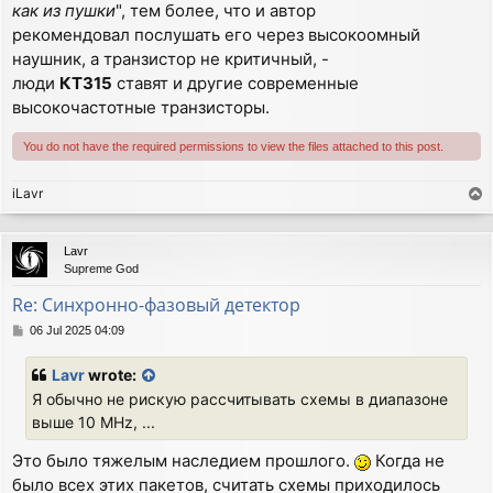
как из пушки
", тем более, что и автор
рекомендовал послушать его через высокоомный
наушник, а транзистор не критичный, -
люди
КТ315
ставят и другие современные
высокочастотные транзисторы.
You do not have the required permissions to view the files attached to this post.
iLavr
T
o
p
Lavr
Supreme God
Re: Синхронно-фазовый детектор
P
06 Jul 2025 04:09
o
s
Lavr
wrote:
t
Я обычно не рискую рассчитывать схемы в диапазоне
выше 10 MHz, ...
Это было тяжелым наследием прошлого.
Когда не
было всех этих пакетов, считать схемы приходилось