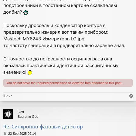
подстроечники в толстенном картоне скальпелем
долбил?
Поскольку дроссель и конденсатор контура я
предварительно измерил вот таким прибором:
Mastech MY6243 Измеритель LC.jpg
то частоту генерации я предварительно заранее знал.
С точностью до погрешности осциллографа она
оказалась практически идентичной рассчитанному
значению!
You do not have the required permissions to view the files attached to this post.
iLavr
T
o
p
Lavr
Supreme God
Re: Синхронно-фазовый детектор
P
23 Sep 2025 09:14