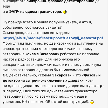
выглядит это
синхронно-фазовое детектирование
да
ещё
и
с ФАПЧ на одном транзисторе
.
Ну прежде всего я решил получше узнать, а что я,
собственно, собираюсь увидеть?
Самая доходчивая теория есть здесь:
https://jais.ru/media/files/support/Fazovyij_detektor.pdf
Формул там прилично, но две картинки и вступление на
словах дают весьма много для понимания, почему
гетеродин в «
схеме Захарова
» работает на половине
частоты радиостанции, для чего нужна его
синхронизация входным сигналом и почему амплитуда
сигнала гетеродина должна быть максимальной.
Да, действительно, «
схема Захарова
» - это «
Фазовый
детектор на встречно-включенных диодах
», хотя
ни одного диода там нет, но в роли диодов выступают
p-
n
-переходы всё того же единственного транзистора
гетеродина плюс ко всему прочему... (он ещё и
усилитель НЧ по схеме ОБ в этой конструкции!).