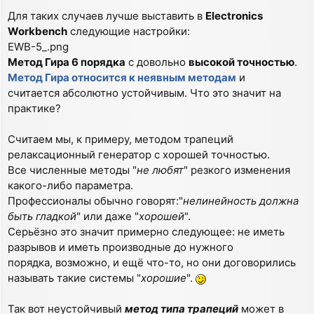
Для таких случаев лучше выставить в
Electronics
Workbench
следующие настройки:
EWB-5_.png
Метод Гира 6 порядка
с довольно
высокой точностью
.
Метод Гира относится к неявным методам
и
считается абсолютно устойчивым. Что это значит на
практике?
Считаем мы, к примеру, методом трапеций
релаксационный генератор с хорошей точностью.
Все численные методы "
не любят
" резкого изменения
какого-либо параметра.
Профессионалы обычно говорят:"
нелинейность должна
быть гладкой
" или даже "
хорошей
".
Серьёзно это значит примерно следующее: не иметь
разрывов и иметь производные до нужного
порядка, возможно, и ещё что-то, но они договорились
называть такие системы "
хорошие
".
Так вот неустойчивый
метод типа трапеций
может в