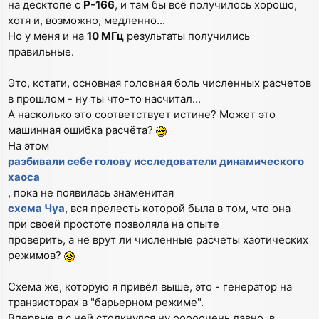
на десктопе с
P-166
, и там бы всё получилось хорошо,
хотя и, возможно, медленно...
Но у меня и на
10 МГц
результаты получились
правильные.
Это, кстати, основная головная боль численных расчетов
в прошлом - ну ты что-то насчитал...
А насколько это соответствует истине? Может это
машинная ошибка расчёта?
На этом
разбивали себе голову исследователи динамического
хаоса
, пока не появилась знаменитая
схема Чуа
, вся прелесть которой была в том, что она
при своей простоте позволяла на опыте
проверить, а не врут ли численные расчеты хаотических
режимов?
Схема же, которую я привёл выше, это - генератор на
транзисторах в "барьерном режиме".
Впервые я с ней столкнулся ну ооооочень давно, в