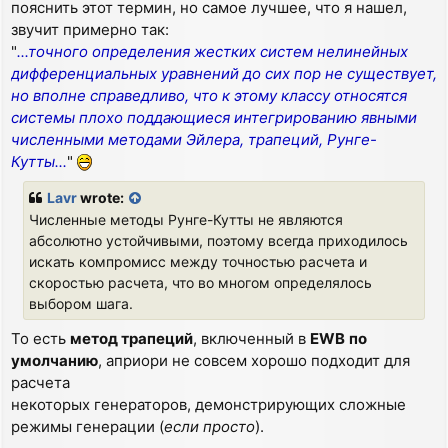
пояснить этот термин, но самое лучшее, что я нашел,
звучит примерно так:
"
...точного определения жестких систем нелинейных
дифференциальных уравнений до сих пор не существует,
но вполне справедливо, что к этому классу относятся
системы плохо поддающиеся интегрированию явными
численными методами Эйлера, трапеций, Рунге-
Кутты...
"
Lavr
wrote:
Численные методы Рунге-Кутты не являются
абсолютно устойчивыми, поэтому всегда приходилось
искать компромисс между точностью расчета и
скоростью расчета, что во многом определялось
выбором шага.
То есть
метод трапеций
, включенный в
EWB
по
умолчанию
, априори не совсем хорошо подходит для
расчета
некоторых генераторов, демонстрирующих сложные
режимы генерации (
если просто
).