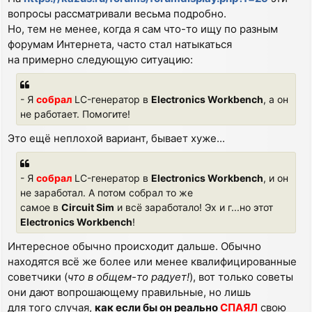
вопросы рассматривали весьма подробно.
Но, тем не менее, когда я сам что-то ищу по разным
форумам Интернета, часто стал натыкаться
на примерно следующую ситуацию:
- Я
собрал
LC-генератор в
Electronics Workbench
, а он
не работает. Помогите!
Это ещё неплохой вариант, бывает хуже...
- Я
собрал
LC-генератор в
Electronics Workbench
, и он
не заработал. А потом собрал то же
самое в
Circuit Sim
и всё заработало! Эх и г...но этот
Electronics Workbench
!
Интересное обычно происходит дальше. Обычно
находятся всё же более или менее квалифицированные
советчики (
что в общем-то радует!
), вот только советы
они дают вопрошающему правильные, но лишь
для того случая,
как если бы он реально
СПАЯЛ
свою