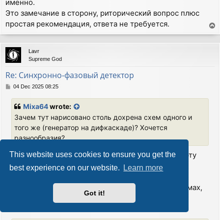
именно.
Это замечание в сторону, риторический вопрос плюс
простая рекомендация, ответа не требуется.
T
o
p
Lavr
Supreme God
Re: Синхронно-фазовый детектор
P
04 Dec 2025 08:25
o
s
Mixa64
wrote:
t
Зачем тут нарисовано столь дохрена схем одного и
того же (генератор на дифкаскаде)? Хочется
разнообразия?
Затем, что больше половины Интернета считают эту
This website uses cookies to ensure you get the
схему мультивибратором.
best experience on our website.
Learn more
Язык схем, в отличие от "бла-бла-бла" является
интернациональным. И то, что изображено на схемах,
Got it!
поймет даже посетитель, не владеющий русским
языком.