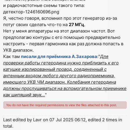
и радиочастотные схемы такого типа:
детектор-1246160696.png
Я, честно говоря, вспомнил про этот генератор из-за
потуг своих сделать что-то на
27 МГц
.
Нет у меня аппаратуры на этот диапазон частот. Вот
предполагаю контуры с его помощью предварительно
настроить - первая гармоника как раз должна попасть в
УКВ диапазон.
Как там
писали для приёмника А.Захарова
:"
Для
проверки работы гетеродина нужно приблизить к его
катушке изолированный провод, соединенный с
антенным входом любого другого радиоприемника,
имеющего УКВ ЧМ диапазон. Колебания гетеродина
должны прослушиваться на вспомогательном приемнике
как шипящий звук...
"
You do not have the required permissions to view the files attached to this post.
Last edited by
Lavr
on 07 Jul 2025 06:12, edited 2 times in
total.