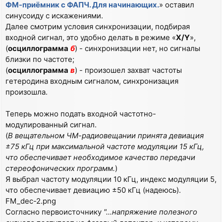
ФМ-приёмник с ФАПЧ. Для начинающих.
» оставил
синусоиду с искажениями.
Далее смотрим условия синхронизации, подбирая
входной сигнал, это удобно делать в режиме «
X/Y
»,
(
осциллограмма
б
) - синхронизации нет, но сигналы
близки по частоте;
(
осциллограмма
в
) - произошел захват частоты
гетеродина входным сигналом, синхронизация
произошла.
Теперь можно подать входной частотно-
модулированный сигнал.
(
В вещательном ЧМ-радиовещании принята девиация
±75 кГц при максимальной частоте модуляции 15 кГц,
что обеспечивает необходимое качество передачи
стереофонических программ.
)
Я выбрал частоту модуляции 10 кГц, индекс модуляции 5,
что обеспечивает девиацию ±50 кГц (надеюсь).
FM_dec-2.png
Согласно первоисточнику
"...напряжение полезного