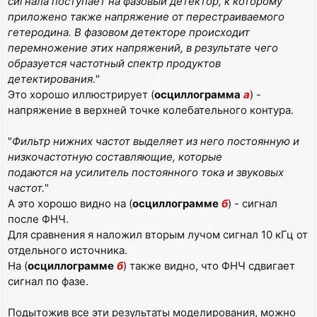
сигнала поступает на фазовый детектор, к которому
приложено также напряжение от перестраиваемого
гетеродина. В фазовом детекторе происходит
перемножение этих напряжений, в результате чего
образуется частотный спектр продуктов
детектирования.
"
Это хорошо иллюстрирует (
осциллограмма
а
) -
напряжение в верхней точке колебательного контура.
"
Фильтр нижних частот выделяет из него постоянную и
низкочастотную составляющие, которые
подаются на усилитель постоянного тока и звуковых
частот.
"
А это хорошо видно на (
осциллограмме
б
) - сигнал
после ФНЧ.
Для сравнения я наложил вторым лучом сигнал 10 кГц от
отдельного источника.
На (
осциллограмме
б
) также видно, что ФНЧ сдвигает
сигнал по фазе.
Подытожив все эти результаты моделирования, можно