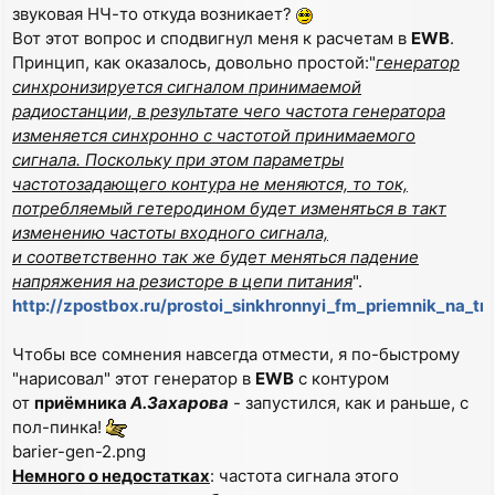
звуковая НЧ-то откуда возникает?
Вот этот вопрос и сподвигнул меня к расчетам в
EWB
.
Принцип, как оказалось, довольно простой:"
генератор
синхронизируется сигналом принимаемой
радиостанции, в результате чего частота генератора
изменяется синхронно с частотой принимаемого
сигнала. Поскольку при этом параметры
частотозадающего контура не меняются, то ток,
потребляемый гетеродином будет изменяться в такт
изменению частоты входного сигнала,
и соответственно так же будет меняться падение
напряжения на резисторе в цепи питания
".
http://zpostbox.ru/prostoi_sinkhronnyi_fm_priemnik_na_tr
Чтобы все сомнения навсегда отмести, я по-быстрому
"нарисовал" этот генератор в
EWB
с контуром
от
приёмника
А.Захарова
- запустился, как и раньше, с
пол-пинка!
barier-gen-2.png
Немного о недостатках
: частота сигнала этого