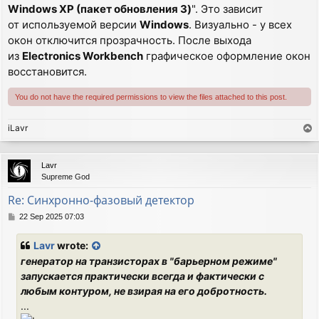
Windows XP (пакет обновления 3)
". Это зависит
от используемой версии
Windows
. Визуально - у всех
окон отключится прозрачность. После выхода
из
Electronics Workbench
графическое оформление окон
восстановится.
You do not have the required permissions to view the files attached to this post.
iLavr
T
o
p
Lavr
Supreme God
Re: Синхронно-фазовый детектор
P
22 Sep 2025 07:03
o
s
Lavr
wrote:
t
генератор на транзисторах в "барьерном режиме"
запускается практически всегда и фактически с
любым контуром, не взирая на его добротность.
...