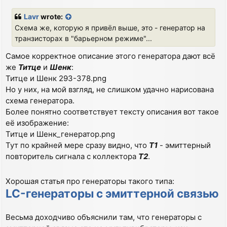
o
s
Lavr
wrote:
t
Схема же, которую я привёл выше, это - генератор на
транзисторах в "барьерном режиме"...
Самое корректное описание этого генератора дают всё
же
Титце
и
Шенк
:
Титце и Шенк 293-378.png
Но у них, на мой взгляд, не слишком удачно нарисована
схема генератора.
Более понятно соответствует тексту описания вот такое
её изображение:
Титце и Шенк_генератор.png
Тут по крайней мере сразу видно, что
Т1
- эмиттерный
повторитель сигнала с коллектора
Т2
.
Хорошая статья про генераторы такого типа:
LC-генераторы с эмиттерной связью
Весьма доходчиво объяснили там, что генераторы с