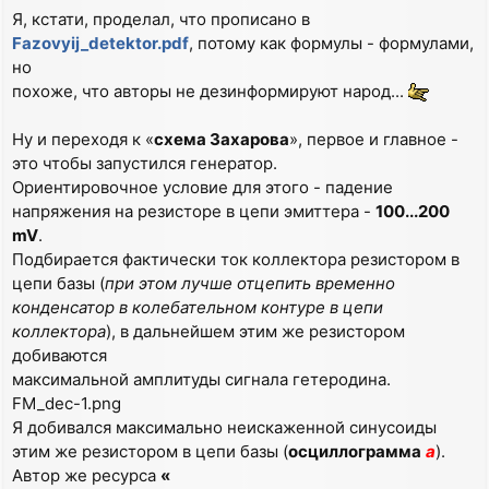
Я, кстати, проделал, что прописано в
Fazovyij_detektor.pdf
, потому как формулы - формулами,
но
похоже, что авторы не дезинформируют народ...
Ну и переходя к «
схема Захарова
», первое и главное -
это чтобы запустился генератор.
Ориентировочное условие для этого - падение
напряжения на резисторе в цепи эмиттера -
100...200
mV
.
Подбирается фактически ток коллектора резистором в
цепи базы (
при этом лучше отцепить временно
конденсатор в колебательном контуре в цепи
коллектора
), в дальнейшем этим же резистором
добиваются
максимальной амплитуды сигнала гетеродина.
FM_dec-1.png
Я добивался максимально неискаженной синусоиды
этим же резистором в цепи базы (
осциллограмма
а
).
Автор же ресурса
«