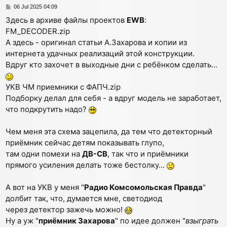
P
06 Jul 2025 04:09
o
Здесь в архиве файлы проектов
EWB
:
s
FM_DECODER.zip
t
А здесь - оригинал статьи А.Захарова и копии из
интернета удачных реализаций этой конструкции.
Вдруг кто захочет в выходные дни с ребёнком сделать...
УКВ ЧМ приемники с ФАПЧ.zip
Подборку делал для себя - а вдруг модель не заработает,
что подкрутить надо?
Чем меня эта схема зацепила, да тем что детекторный
приёмник сейчас детям показывать глупо,
там одни помехи на
ДВ-СВ
, так что и приёмники
прямого усиления делать тоже бестолку...
А вот на УКВ у меня "
Радио Комсомольская Правда
"
долбит так, что, думается мне, светодиод
через детектор зажечь можно!
Ну а уж "
приёмник Захарова
" по идее должен "
взыграть