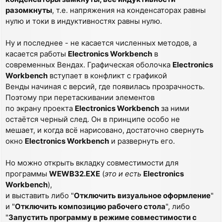
разомкнуты
, т.е. напряжения на конденсаторах равны
нулю и токи в индуктивностях равны нулю.
Ну и последнее - не касается численных методов, а
касается работы
Electronics Workbench
в
современных Вендах. Графическая оболочка
Electronics
Workbench
вступает в конфликт с графикой
Венды начиная с версий, где появилась прозрачность.
Поэтому при перетаскивании элементов
по экрану проекта
Electronics Workbench
за ними
остаётся черный след. Он в принципе особо не
мешает, и когда всё нарисовано, достаточно свернуть
окно
Electronics Workbench
и развернуть его.
Но можно открыть вкладку совместимости для
программы
WEWB32.EXE
(
это и есть
Electronics
Workbench
),
и выставить либо "
Отключить визуальное оформление
"
и "
Отключить композицию рабочего стола
", либо
"
Запустить программу в режиме совместимости с