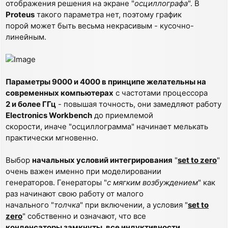
отображения решения на экране "
осциллографа
". В
Proteus
такого параметра нет, поэтому график
порой может быть весьма некрасивым - кусочно-
линейным.
Параметры 9000 и 4000 в принципе желательны на
современных компьютерах
с частотами процессора
2 и более ГГц
- повышая точность, они замедляют работу
Electronics Workbench
до приемлемой
скорости, иначе "осциллограмма" начинает мелькать
практически мгновенно.
Выбор
начальных условий интегрирования
"
set to zero
"
очень важен именно при моделировании
генераторов. Генераторы "
с мягким возбуждением
" как
раз начинают свою работу от малого
начального "
толчка
" при включении, а условия "
set to
zero
" собственно и означают, что все
конденсаторы замкнуты, все индуктивности