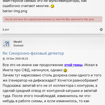
эмиттерной связью это не мультивибраторы, как
ошибочно считают многие.
barier-img.png
You do not have the required permissions to view the files attached to this post.
iLavr
T
o
p
Mixa64
Doomed
Re: Синхронно-фазовый детектор
P
04 Dec 2025 06:23
o
Все это не иначе как продолжение
этой темы
. Искал в
s
Инете про СФД, наткнулся, однако
t
Зачем тут нарисовано столь дохрена схем одного и того
же (генератор на дифкаскаде)? Хочется разнообразия?
Подсказка: запитай его не от коллектора с контуром, а
сделай средний отвод от контурной катушки и запитай
туда. После этого понаблюдай, изменилось ли что-
нибудь в работе схемы, и если изменилось, то как