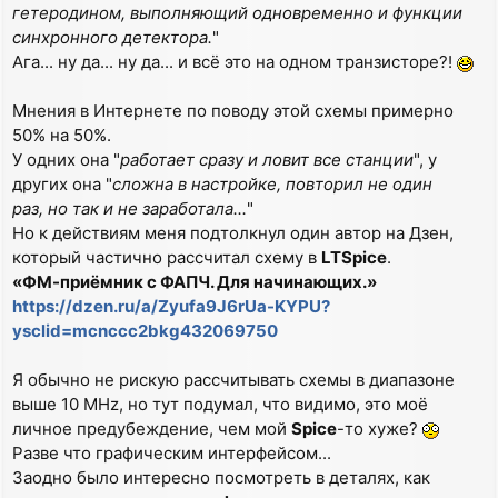
гетеродином, выполняющий одновременно и функции
синхронного детектора.
"
Ага... ну да... ну да... и всё это на одном транзисторе?!
Мнения в Интернете по поводу этой схемы примерно
50% на 50%.
У одних она "
работает сразу и ловит все станции
", у
других она "
сложна в настройке, повторил не один
раз, но так и не заработала...
"
Но к действиям меня подтолкнул один автор на Дзен,
который частично рассчитал схему в
LTSpice
.
«ФМ-приёмник с ФАПЧ. Для начинающих.»
https://dzen.ru/a/Zyufa9J6rUa-KYPU?
ysclid=mcnccc2bkg432069750
Я обычно не рискую рассчитывать схемы в диапазоне
выше 10 MHz, но тут подумал, что видимо, это моё
личное предубеждение, чем мой
Spice
-то хуже?
Разве что графическим интерфейсом...
Заодно было интересно посмотреть в деталях, как