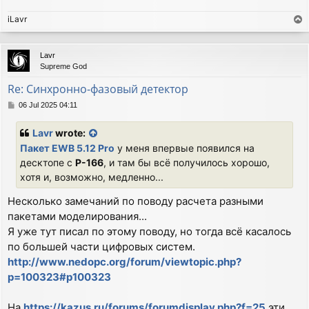
iLavr
T
o
p
Lavr
Supreme God
Re: Синхронно-фазовый детектор
P
06 Jul 2025 04:11
o
s
Lavr
wrote:
t
Пакет EWB 5.12 Pro
у меня впервые появился на
десктопе с
P-166
, и там бы всё получилось хорошо,
хотя и, возможно, медленно...
Несколько замечаний по поводу расчета разными
пакетами моделирования...
Я уже тут писал по этому поводу, но тогда всё касалось
по большей части цифровых систем.
http://www.nedopc.org/forum/viewtopic.php?
p=100323#p100323
На
https://kazus.ru/forums/forumdisplay.php?f=25
эти