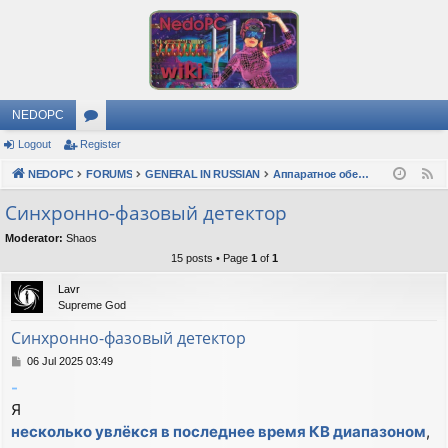
NEDOPC
Logout
Register
or
NEDOPC
u
FORUMS
GENERAL IN RUSSIAN
Аппаратное обеспечение
F
e
m
Синхронно-фазовый детектор
e
s
Moderator:
Shaos
d
15 posts • Page
1
of
1
Lavr
Supreme God
Синхронно-фазовый детектор
P
06 Jul 2025 03:49
o
-
s
Я
t
несколько увлёкся в последнее время КВ диапазоном
,