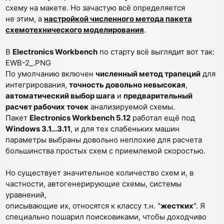
схему на макете. Но зачастую всё определяется
не этим, а
настройкой численного метода пакета
схемотехнического моделирования
.
В
Electronics Workbench
по старту всё выглядит вот так:
EWB-2_.PNG
По умолчанию включен
численный метод трапеций
для
интегрирования,
точность довольно невысокая
,
автоматический выбор шага
и
предварительный
расчет рабочих точек
анализируемой схемы.
Пакет
Electronics Workbench 5.12
работал ещё под
Windows 3.1...3.11
, и для тех слабеньких машин
параметры выбраны довольно неплохие для расчета
большинства простых схем с приемлемой скоростью.
Но существует значительное количество схем и, в
частности, автогенерирующие схемы, системы
уравнений,
описывающие их, относятся к классу т.н. "
жестких
". Я
специально пошарил поисковиками, чтобы доходчиво