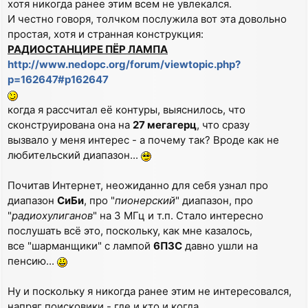
хотя никогда ранее этим всем не увлекался.
И честно говоря, толчком послужила вот эта довольно
простая, хотя и странная конструкция:
РАДИОСТАНЦИРЕ ПЁР ЛАМПА
http://www.nedopc.org/forum/viewtopic.php?
p=162647#p162647
когда я рассчитал её контуры, выяснилось, что
сконструирована она на
27 мегагерц
, что сразу
вызвало у меня интерес - а почему так? Вроде как не
любительский диапазон...
Почитав Интернет, неожиданно для себя узнал про
диапазон
СиБи
, про "
пионерский
" диапазон, про
"
радиохулиганов
" на 3 МГц и т.п. Стало интересно
послушать всё это, поскольку, как мне казалось,
все "шарманщики" с лампой
6П3С
давно ушли на
пенсию...
Ну и поскольку я никогда ранее этим не интересовался,
напряг поисковики - где и кто и когда