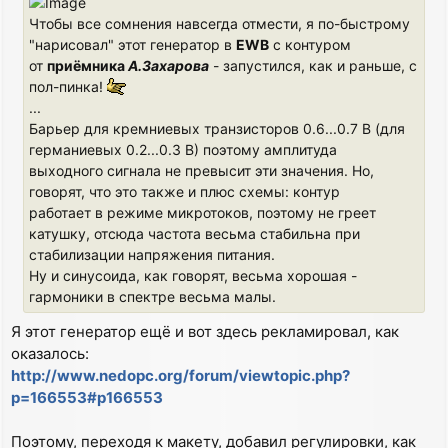
Чтобы все сомнения навсегда отмести, я по-быстрому
"нарисовал" этот генератор в
EWB
с контуром
от
приёмника
А.Захарова
- запустился, как и раньше, с
пол-пинка!
...
Барьер для кремниевых транзисторов 0.6...0.7 В (для
германиевых 0.2...0.3 В) поэтому амплитуда
выходного сигнала не превысит эти значения. Но,
говорят, что это также и плюс схемы: контур
работает в режиме микротоков, поэтому не греет
катушку, отсюда частота весьма стабильна при
стабилизации напряжения питания.
Ну и синусоида, как говорят, весьма хорошая -
гармоники в спектре весьма малы.
Я этот генератор ещё и вот здесь рекламировал, как
оказалось:
http://www.nedopc.org/forum/viewtopic.php?
p=166553#p166553
Поэтому, переходя к макету, добавил регулировки, как