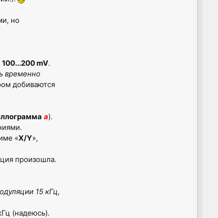
ми, но
-
100...200 mV
.
ь временно
ром добиваются
иллограмма
а
).
ниями.
име «
X/Y
»,
ация произошла.
дуляции 15 кГц,
Гц (надеюсь).