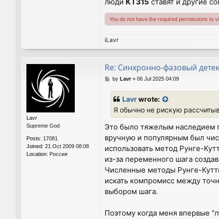
люди
КТ315
ставят и другие с
You do not have the required permissions to vie
iLavr
Re: Синхронно-фазовый дете
P
by
Lavr
»
06 Jul 2025 04:09
o
s
Lavr
wrote:
t
Я обычно не рискую рассчитыв
Lavr
Это было тяжелым наследием 
Supreme God
вручную и популярным был чис
Posts:
17081
Joined:
21 Oct 2009 08:08
использовать метод Рунге-Кутт
Location:
Россия
из-за переменного шага создав
Численные методы Рунге-Кутты
искать компромисс между точн
выбором шага.
Поэтому когда меня впервые "
п