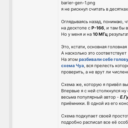
barier-gen-1.png
я не рискнул считать в десятках
Оглядываясь назад, понимаю, 
на десктопе с
P-166
, и там бы 
Но у меня и на
10 МГц
результа
Это, кстати, основная головная
А насколько это соответствуе
На этом
разбивали себе голов
схема Чуа
, вся прелесть кото
проверить, а не врут ли числ
Схема же, которую я привёл вы
Впервые я с ней столкнулся ну
весьма популярный автор -
Е.Г
приёмники. В одной из его кон
Схема подкупает своей просто
подробно расписал все её особ