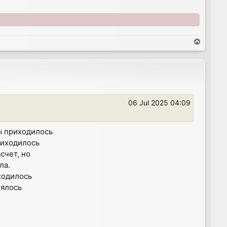
T
o
p
06 Jul 2025 04:09
мы приходилось
риходилось
счет, но
ла.
ходилось
лялось