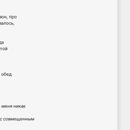
зон, про
залось,
да
этой
в обед
а меня никак
ы с совмещенным