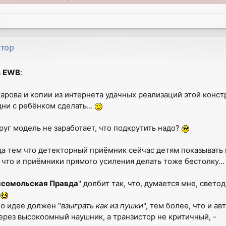
ктор
в
EWB
:
ахарова и копии из интернета удачных реализаций этой конст
дни с ребёнком сделать...
друг модель не заработает, что подкрутить надо?
да тем что детекторный приёмник сейчас детям показывать 
к что и приёмники прямого усиления делать тоже бестолку..
мсомольская Правда
" долбит так, что, думается мне, свето
!
по идее должен "
взыграть как из пушки
", тем более, что и ав
ерез высокоомный наушник, а транзистор не критичный, -