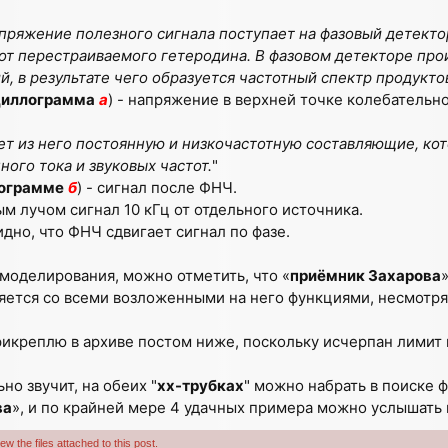
напряжение полезного сигнала поступает на фазовый детекто
т перестраиваемого гетеродина. В фазовом детекторе про
, в результате чего образуется частотный спектр продукто
циллограмма
а
) - напряжение в верхней точке колебательно
ет из него постоянную и низкочастотную составляющие, ко
ного тока и звуковых частот.
"
ограмме
б
) - сигнал после ФНЧ.
м лучом сигнал 10 кГц от отдельного источника.
идно, что ФНЧ сдвигает сигнал по фазе.
моделирования, можно отметить, что «
приёмник Захарова
яется со всеми возложенными на него функциями, несмотря
икреплю в архиве постом ниже, поскольку исчерпан лимит
но звучит, на обеих "
хх-трубках
" можно набрать в поиске ф
ва
», и по крайней мере 4 удачных примера можно услышать 
w the files attached to this post.