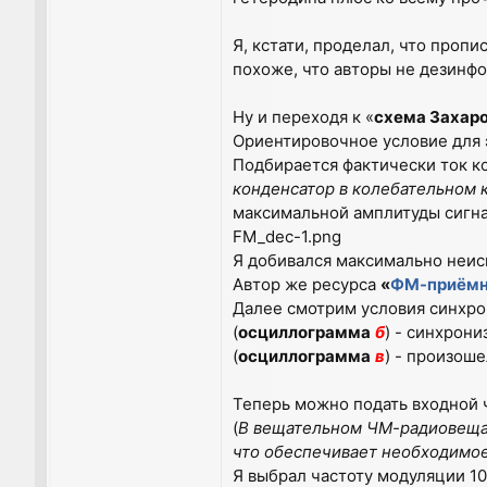
Я, кстати, проделал, что пропи
похоже, что авторы не дезинфо
Ну и переходя к «
схема Захар
Ориентировочное условие для 
Подбирается фактически ток ко
конденсатор в колебательном 
максимальной амплитуды сигна
FM_dec-1.png
Я добивался максимально неис
Автор же ресурса
«
ФМ-приёмни
Далее смотрим условия синхрон
(
осциллограмма
б
) - синхрони
(
осциллограмма
в
) - произош
Теперь можно подать входной 
(
В вещательном ЧМ-радиовещан
что обеспечивает необходимое
Я выбрал частоту модуляции 10