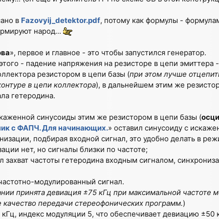
сано в
Fazovyij_detektor.pdf
, потому как формулы - формула
рмируют народ...
ова
», первое и главное - это чтобы запустился генератор.
этого - падение напряжения на резисторе в цепи эмиттера 
ллектора резистором в цепи базы (
при этом лучше отцепит
контуре в цепи коллектора
), в дальнейшем этим же резисто
ла гетеродина.
каженной синусоиды этим же резистором в цепи базы (
осц
к с ФАПЧ. Для начинающих.
» оставил синусоиду с искаже
изации, подбирая входной сигнал, это удобно делать в реж
зации нет, но сигналы близки по частоте;
ел захват частоты гетеродина входным сигналом, синхрониз
частотно-модулированный сигнал.
ии принята девиация ±75 кГц при максимальной частоте мо
 качество передачи стереофонических программ.
)
 кГц, индекс модуляции 5, что обеспечивает девиацию ±50 к