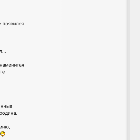
е появился
...
знаменитая
ыте
инные
еродина.
омню,
.