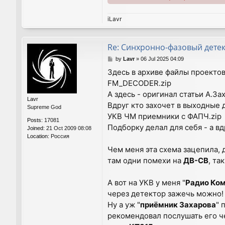
iLavr
Re: Синхронно-фазовый дете
P
by
Lavr
»
06 Jul 2025 04:09
o
Здесь в архиве файлы проекто
s
FM_DECODER.zip
t
А здесь - оригинал статьи А.З
Lavr
Вдруг кто захочет в выходные 
Supreme God
УКВ ЧМ приемники с ФАПЧ.zip
Posts:
17081
Подборку делал для себя - а в
Joined:
21 Oct 2009 08:08
Location:
Россия
Чем меня эта схема зацепила, 
там одни помехи на
ДВ-СВ
, та
А вот на УКВ у меня "
Радио Ко
через детектор зажечь можно
Ну а уж "
приёмник Захарова
" 
рекомендовал послушать его ч