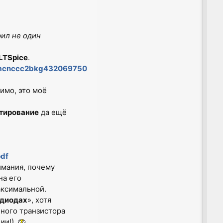
рил не один
LTSpice
.
d=mcnccc2bkg432069750
имо, это моё
тирование
да ещё
pdf
имания, почему
на его
аксимальной.
 диодах
», хотя
нного транзистора
ии!).