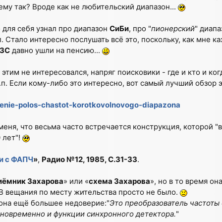
чему так? Вроде как не любительский диапазон...
 для себя узнал про диапазон
СиБи
, про "
пионерский
" диапа
.п. Стало интересно послушать всё это, поскольку, как мне ка
3С
давно ушли на пенсию...
 этим не интересовался, напряг поисковики - где и кто и ког
.п. Если кому-либо это интересно, вот самый лучший обзор 
elenie-polos-chastot-korotkovolnovogo-diapazona
меня, что весьма часто встречается конструкция, которой "
 лет"!
и с ФАПЧ
»
,
Радио №12, 1985, С.31-33
.
иёмник Захарова
» или «
схема Захарова
», но в то время он
В вещания по месту жительства просто не было.
а она ещё большее недоверие:"
Это преобразователь частот
новременно и функции синхронного детектора.
"