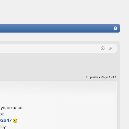
FA
Q
F
e
e
d
15 posts • Page
1
of
1
 увлекался.
я:
62647
азу