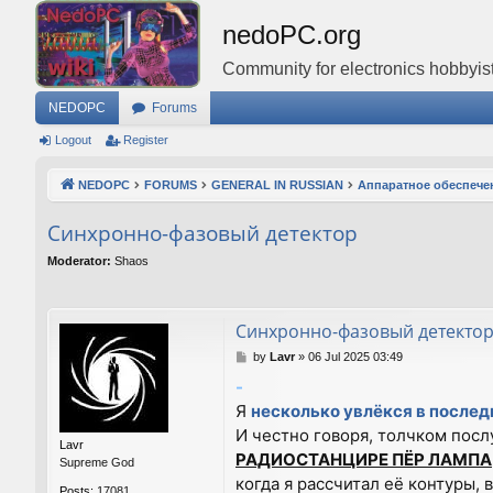
nedoPC.org
Community for electronics hobbyist
NEDOPC
Forums
Logout
Register
NEDOPC
FORUMS
GENERAL IN RUSSIAN
Аппаратное обеспече
Синхронно-фазовый детектор
Moderator:
Shaos
Синхронно-фазовый детекто
P
by
Lavr
»
06 Jul 2025 03:49
o
-
s
Я
несколько увлёкся в после
t
И честно говоря, толчком посл
Lavr
РАДИОСТАНЦИРЕ ПЁР ЛАМПА
Supreme God
когда я рассчитал её контуры,
Posts:
17081