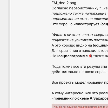
FM_dec-2.png
Согласно первоисточнику
"...
приложено также напряжение о
перемножение этих напряжений
Это хорошо иллюстрирует (
ос
"
Фильтр нижних частот выделя
подаются на усилитель постоян
А это хорошо видно на (
осцилл
Для сравнения я наложил вторы
На (
осциллограмме
б
) также в
Подытожив все эти результаты 
действительно неплохо справл
Все проекты моделирования пр
А кому интересно, как это реаль
«
приёмник по схеме А.Захаро
You do not have the required permissions to vie