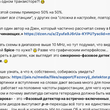
о на одном транзисторе?!
 этой схемы примерно 50% на 50%.
ловит все станции
", у других она "
сложна в настройке, повто
л один автор на Дзен, который частично рассчитал схему в
ачинающих.»
https://dzen.ru/a/Zyufa9J6rUa-KYPU?yscli
ть схемы в диапазоне выше 10 MHz, но тут подумал, что вид
ой
Spice
-то хуже?
Разве что графическим интерфейсом...
еть в деталях, как выглядит это
синхронно-фазовое детек
е
.
ше узнать, а что я, собственно, собираюсь увидеть?
здесь:
https://jais.ru/media/files/support/Fazovyij_detektor.
артинки и вступление на словах дают весьма много для пон
 работает на половине частоты радиостанции, для чего нуж
ом и почему амплитуда сигнала гетеродина должна быть м
арова
» - это «
Фазовый детектор на встречно-включенных
 роли диодов выступают
p-n
-переходы всё того же единстве
ему... (он ещё и усилитель НЧ по схеме ОБ в этой конструкц