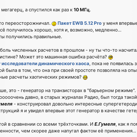
 мегагерц, а спустился как раз к
10 МГц
.
что переосторожничал.
Пакет EWB 5.12 Pro
у меня впервы
всё получилось хорошо, хотя и, возможно, медленно...
ты получились правильные.
 боль численных расчетов в прошлом - ну ты что-то насчитал
т истине? Может это машинная ошибка расчёта?
у исследователи динамического хаоса
, пока не появилась 
рой была в том, что она при своей простоте позволяла на оп
енные расчеты хаотических режимов?
ше, это - генератор на транзисторах в "барьерном режиме".
 ооооочень давно, в старых журналах Радио, был тогда такой
умеля
- конструировал довольно интересные супергетерод
струкций я и увидел впервые этот генератор в качестве гет
той в сравнении со всеми трёхточками. И
Е.Гумеля
, как я п
енности, чем скорее даже напугал фактом её применения..