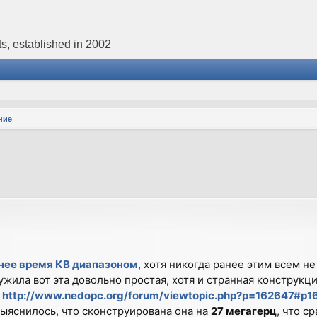
s, established in 2002
ние
р
днее время КВ диапазоном
, хотя никогда ранее этим всем не
ужила вот эта довольно простая, хотя и странная конструкци
http://www.nedopc.org/forum/viewtopic.php?p=162647#p1
 выяснилось, что сконструирована она на
27 мегагерц
, что ср