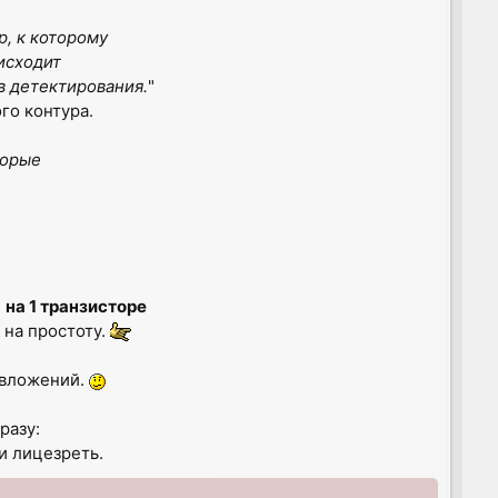
р, к которому
исходит
в детектирования.
"
го контура.
торые
»
на 1 транзисторе
 на простоту.
 вложений.
разу:
и лицезреть.