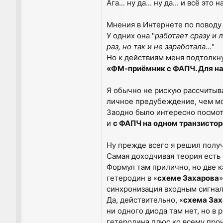
Ага... ну да... ну да... и всё эт
Мнения в Интернете по поводу
У одних она "
работает сразу и 
раз, но так и не заработала...
"
Но к действиям меня подтолкну
«ФМ-приёмник с ФАПЧ. Для н
Я обычно не рискую рассчитыва
личное предубеждение, чем м
Заодно было интересно посмотр
и
с ФАПЧ на одном транзистор
Ну прежде всего я решил получ
Самая доходчивая теория есть 
Формул там прилично, но две к
гетеродин в «
схеме Захарова
»
синхронизация входным сигнал
Да, действительно, «
схема Зах
ни одного диода там нет, но в
гетеродина плюс ко всему проч