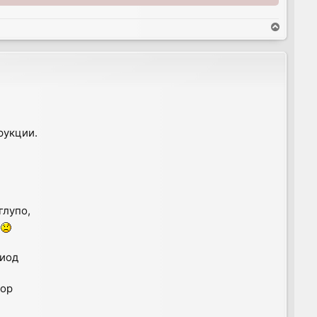
T
o
p
рукции.
глупо,
.
диод
тор