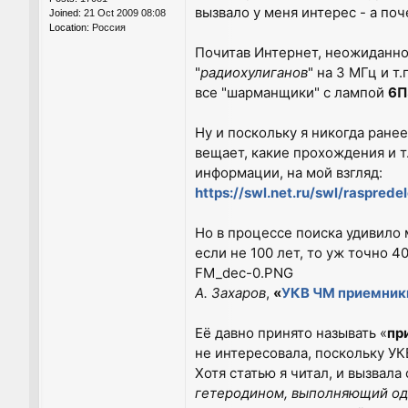
вызвало у меня интерес - а по
Joined:
21 Oct 2009 08:08
Location:
Россия
Почитав Интернет, неожиданно
"
радиохулиганов
" на 3 МГц и т
все "шарманщики" с лампой
6П
Ну и поскольку я никогда ранее
вещает, какие прохождения и т
информации, на мой взгляд:
https://swl.net.ru/swl/raspred
Но в процессе поиска удивило 
если не 100 лет, то уж точно 40
FM_dec-0.PNG
А. Захаров
,
«
УКВ ЧМ приемник
Её давно принято называть «
пр
не интересовала, поскольку УК
Хотя статью я читал, и вызвал
гетеродином, выполняющий од