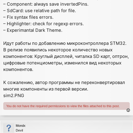
– Component: always save invertedPins.
– SdCard: use relative path for file.
– Fix syntax files errors.
– Highlighter: check for regexp errors.
– Experimantal Dark Theme.
Идут работы по добавлению микроконтроллера STM32.
В релизе появились некоторое количество новых
компонентов: Круглый дисплей, читалка SD карт, оптрон,
цифровые потенциометры, изменился вид некоторых
компонентов.
К сожалению, автор программы не переконвертировал
многие компоненты из первой версии.
sim2.PNG
You do not have the required permissions to view the files attached to this post.
T
o
p
Mondx
Devil