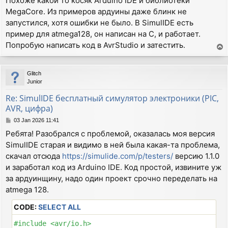
Похоже какой то косяк Arduino IDE и библиотеки
s
MegaCore. Из примеров ардуины даже блинк не
t
запустился, хотя ошибки не было. В SimulIDE есть
пример для atmega128, он написан на С, и работает.
Попробую написать код в AvrStudio и затестить.
T
o
p
Glitch
Junior
Re: SimulIDE бесплатный симулятор электроники (PIC,
AVR, цифра)
P
03 Jan 2026 11:41
o
Ребята! Разобрался с проблемой, оказалась моя версия
s
SimulIDE старая и видимо в ней была какая-та проблема,
t
скачал отсюда
https://simulide.com/p/testers/
версию 1.1.0
и заработал код из Arduino IDE. Код простой, извините уж
за ардуинщину, надо один проект срочно переделать на
atmega 128.
CODE:
SELECT ALL
#include <avr/io.h>
