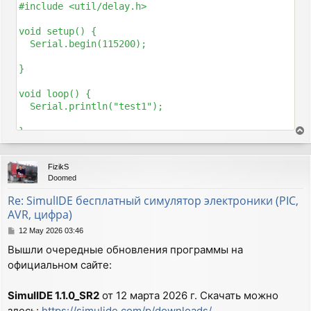
#include <util/delay.h>

void setup() {

  Serial.begin(115200);

}

void loop() {

  Serial.println("test1");

T
o
p
FizikS
Doomed
Re: SimulIDE бесплатный симулятор электроники (PIC,
AVR, цифра)
P
12 May 2026 03:46
o
Вышли очередные обновления программы на
s
официальном сайте:
t
SimulIDE 1.1.0_SR2
от 12 марта 2026 г. Скачать можно
здесь:
https://simulide.com/p/downloads/