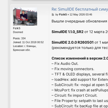
Re: SimulIDE бесплатный симу
P
by
FizikS
»
12 May 2026 03:46
o
Вышли очередные обновления 
s
t
FizikS
SimulIDE 1.1.0_SR2
от 12 марта 2
Doomed
Posts:
334
SimulIDE 2.0.0 R260501
от 1 ма
Joined:
11 Oct 2018 00:52
Location:
г. Клинцы,
(рекомендуется только для тес
Брянская обл.
Список изменений в версии 2.0
– Fix Audio Out.
– Fix moving connectors.
– TFT & OLED displays, several fi
– loadHex: add support for Ext
– SubCircuit: fix -nogui at open S
– McuPort: fix crash at setPullup
– Circuit: fix import Circuit.
– File Property: setpath to last u
– SubCircuit: fix bacKup file at o