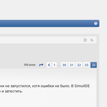
FA
Q
F
e
e
d
Page
34
of
34
1
30
31
32
33
Previous
34
500 posts
…
к не запустился, хотя ошибки не было. В SimulIDE
 и затестить.