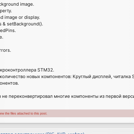
ackground image.
perty.
nd image or display.
s & setBackground().
tedPins.
e.
rrors.
икроконтроллера STM32.
 количество новых компонентов: Круглый дисплей, читалка 
онентов.
 не переконвертировал многие компоненты из первой верс
w the files attached to this post.