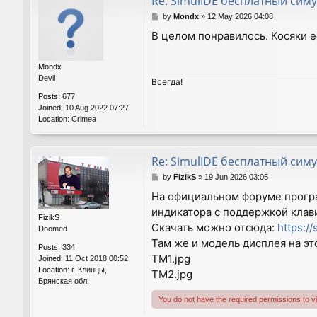
Re: SimulIDE бесплатный симу
P
by
Mondx
»
12 May 2026 04:08
o
В целом понравилось. Косяки е
s
t
Mondx
Devil
Всегда!
Posts:
677
Joined:
10 Aug 2022 07:27
Location:
Crimea
Re: SimulIDE бесплатный симу
P
by
FizikS
»
19 Jun 2026 03:05
o
На официальном форуме прог
s
индикатора с поддержкой клав
t
FizikS
Скачать можно отсюда:
https:/
Doomed
Там же и модель дисплея на эт
Posts:
334
TM1.jpg
Joined:
11 Oct 2018 00:52
Location:
г. Клинцы,
TM2.jpg
Брянская обл.
You do not have the required permissions to vie