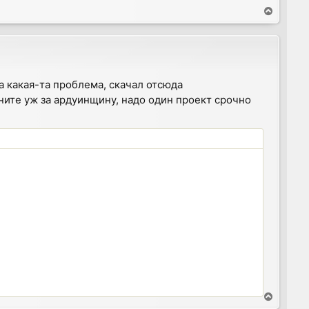
T
o
p
а какая-та проблема, скачал отсюда
вините уж за ардуинщину, надо один проект срочно
T
o