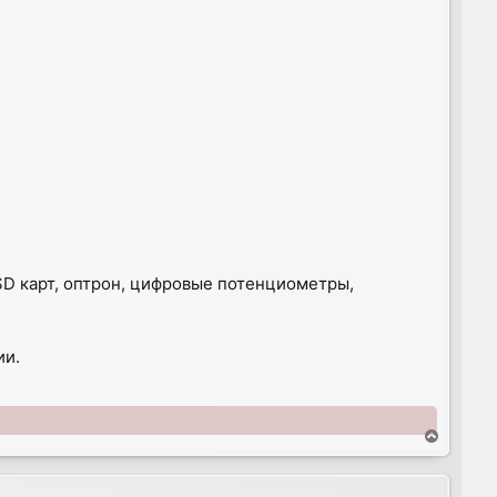
SD карт, оптрон, цифровые потенциометры,
ии.
T
o
p