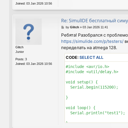
Joined:
03 Jan 2026 10:56
Re: SimulIDE бесплатный симу
P
by
Glitch
»
03 Jan 2026 11:41
o
Ребята! Разобрался с проблемо
s
https://simulide.com/p/testers/
ве
t
переделать на atmega 128.
Glitch
Junior
CODE:
SELECT ALL
Posts:
3
Joined:
03 Jan 2026 10:56
#include <avr/io.h>

#include <util/delay.h>

void setup() {

  Serial.begin(115200);

}

void loop() {

  Serial.println("test1");
