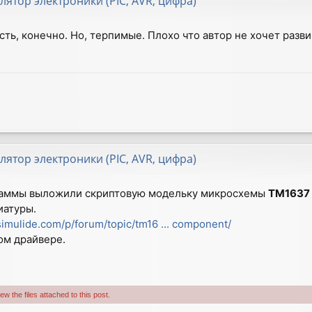
лятор электроники (PIC, AVR, цифра)
сть, конечно. Но, терпимые. Плохо что автор не хочет разви
лятор электроники (PIC, AVR, цифра)
раммы выложили скриптовую модельку микросхемы
TM1637
иатуры.
/simulide.com/p/forum/topic/tm16 ... component/
ом драйвере.
w the files attached to this post.