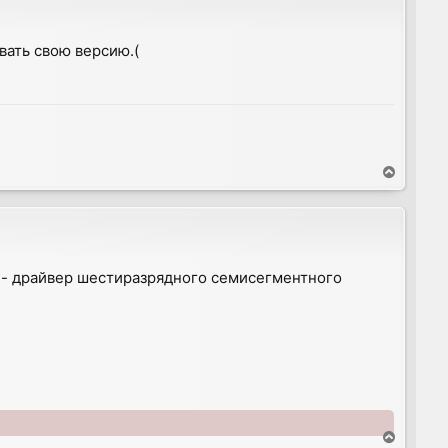
вать свою версию.(
T
o
p
- драйвер шестиразрядного семисегментного
T