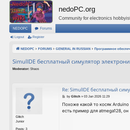
nedoPC.org
Community for electronics hobbyist
NEDOPC
Forums
Logout
Register
NEDOPC
FORUMS
GENERAL IN RUSSIAN
Программное обеспе
SimulIDE бесплатный симулятор электроник
Moderator:
Shaos
Re: SimulIDE бесплатный симу
P
by
Glitch
»
03 Jan 2026 11:29
o
Похоже какой то косяк Arduino
s
есть пример для atmega128, он 
t
Glitch
Junior
Posts:
3