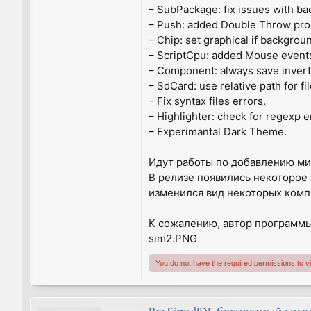
– SubPackage: fix issues with b
– Push: added Double Throw pro
– Chip: set graphical if backgrou
– ScriptCpu: added Mouse event
– Component: always save inver
– SdCard: use relative path for fil
– Fix syntax files errors.
– Highlighter: check for regexp e
– Experimantal Dark Theme.
Идут работы по добавлению м
В релизе появились некоторое
изменился вид некоторых комп
К сожалению, автор программы
sim2.PNG
You do not have the required permissions to vie