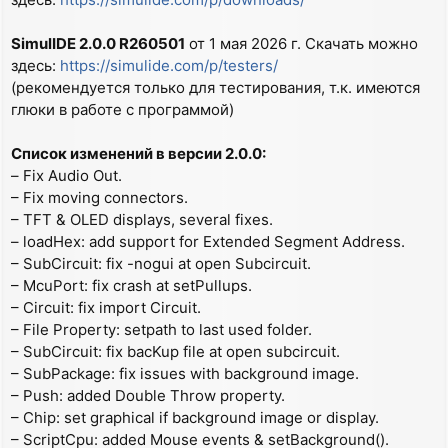
SimulIDE 2.0.0 R260501
от 1 мая 2026 г. Скачать можно
здесь:
https://simulide.com/p/testers/
(рекомендуется только для тестирования, т.к. имеются
глюки в работе с программой)
Список изменений в версии 2.0.0:
– Fix Audio Out.
– Fix moving connectors.
– TFT & OLED displays, several fixes.
– loadHex: add support for Extended Segment Address.
– SubCircuit: fix -nogui at open Subcircuit.
– McuPort: fix crash at setPullups.
– Circuit: fix import Circuit.
– File Property: setpath to last used folder.
– SubCircuit: fix bacKup file at open subcircuit.
– SubPackage: fix issues with background image.
– Push: added Double Throw property.
– Chip: set graphical if background image or display.
– ScriptCpu: added Mouse events & setBackground().