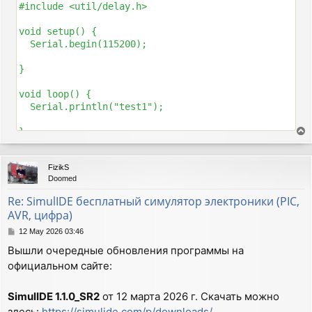
#include <util/delay.h>

void setup() {

  Serial.begin(115200);

}

void loop() {

  Serial.println("test1");

T
o
p
FizikS
Doomed
Re: SimulIDE бесплатный симулятор электроники (PIC,
AVR, цифра)
P
12 May 2026 03:46
o
Вышли очередные обновления программы на
s
официальном сайте:
t
SimulIDE 1.1.0_SR2
от 12 марта 2026 г. Скачать можно
здесь:
https://simulide.com/p/downloads/