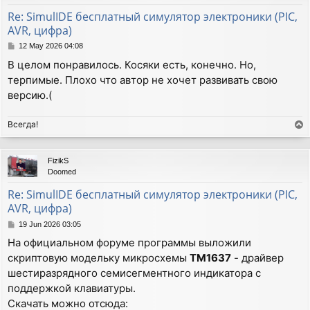
Re: SimulIDE бесплатный симулятор электроники (PIC,
AVR, цифра)
P
12 May 2026 04:08
o
В целом понравилось. Косяки есть, конечно. Но,
s
терпимые. Плохо что автор не хочет развивать свою
t
версию.(
Всегда!
T
o
p
FizikS
Doomed
Re: SimulIDE бесплатный симулятор электроники (PIC,
AVR, цифра)
P
19 Jun 2026 03:05
o
На официальном форуме программы выложили
s
скриптовую модельку микросхемы
TM1637
- драйвер
t
шестиразрядного семисегментного индикатора с
поддержкой клавиатуры.
Скачать можно отсюда: