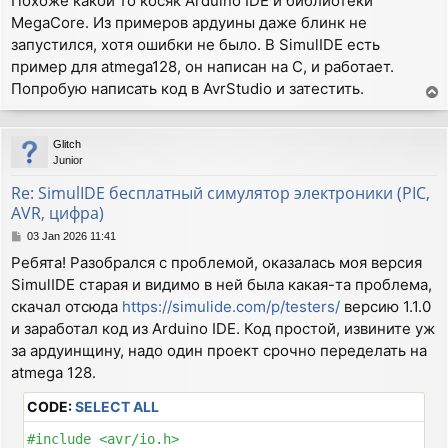
Похоже какой то косяк Arduino IDE и библиотеки
s
MegaCore. Из примеров ардуины даже блинк не
t
запустился, хотя ошибки не было. В SimulIDE есть
пример для atmega128, он написан на С, и работает.
Попробую написать код в AvrStudio и затестить.
T
o
p
Glitch
Junior
Re: SimulIDE бесплатный симулятор электроники (PIC,
AVR, цифра)
P
03 Jan 2026 11:41
o
Ребята! Разобрался с проблемой, оказалась моя версия
s
SimulIDE старая и видимо в ней была какая-та проблема,
t
скачал отсюда
https://simulide.com/p/testers/
версию 1.1.0
и заработал код из Arduino IDE. Код простой, извините уж
за ардуинщину, надо один проект срочно переделать на
atmega 128.
CODE:
SELECT ALL
#include <avr/io.h>
