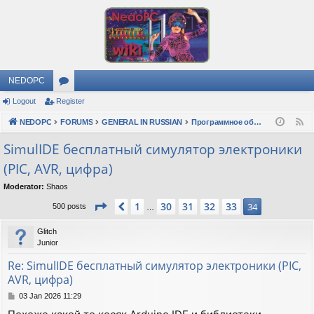
NEDOPC
Logout
Register
or
NEDOPC
u
FORUMS
GENERAL IN RUSSIAN
Программное обеспечение
F
e
m
SimulIDE бесплатный симулятор электроники
e
(PIC, AVR, цифра)
s
d
Moderator:
Shaos
Page
34
of
34
1
30
31
32
33
Previous
34
500 posts
…
Glitch
Junior
Re: SimulIDE бесплатный симулятор электроники (PIC,
AVR, цифра)
P
03 Jan 2026 11:29
o