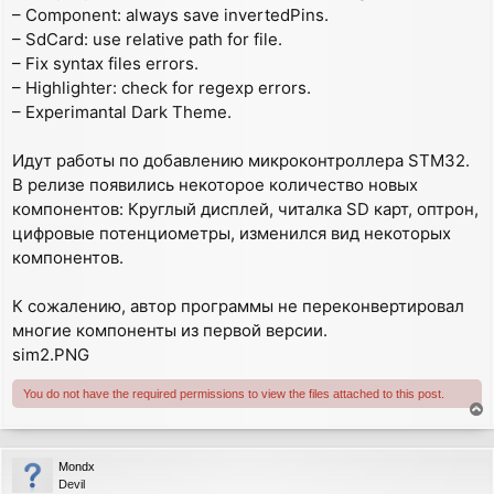
– Component: always save invertedPins.
– SdCard: use relative path for file.
– Fix syntax files errors.
– Highlighter: check for regexp errors.
– Experimantal Dark Theme.
Идут работы по добавлению микроконтроллера STM32.
В релизе появились некоторое количество новых
компонентов: Круглый дисплей, читалка SD карт, оптрон,
цифровые потенциометры, изменился вид некоторых
компонентов.
К сожалению, автор программы не переконвертировал
многие компоненты из первой версии.
sim2.PNG
You do not have the required permissions to view the files attached to this post.
T
o
p
Mondx
Devil