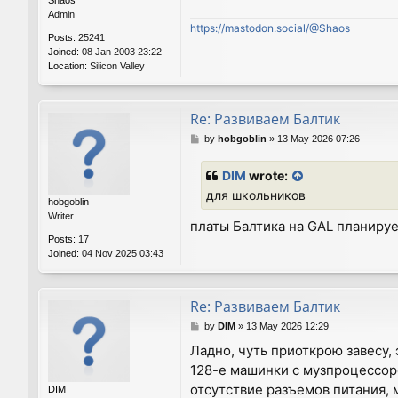
Admin
https://mastodon.social/@Shaos
Posts:
25241
Joined:
08 Jan 2003 23:22
Location:
Silicon Valley
Re: Развиваем Балтик
P
by
hobgoblin
»
13 May 2026 07:26
o
s
DIM
wrote:
t
для школьников
hobgoblin
Writer
платы Балтика на GAL планируе
Posts:
17
Joined:
04 Nov 2025 03:43
Re: Развиваем Балтик
P
by
DIM
»
13 May 2026 12:29
o
Ладно, чуть приоткрою завесу, 
s
128-е машинки с музпроцессором
t
отсутствие разъемов питания, 
DIM