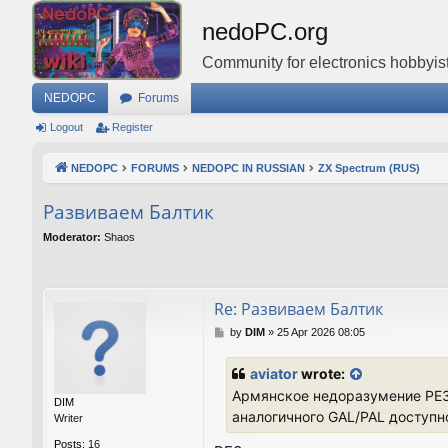
nedoPC.org
Community for electronics hobbyist
NEDOPC
Forums
Logout
Register
NEDOPC
FORUMS
NEDOPC IN RUSSIAN
ZX Spectrum (RUS)
Развиваем Балтик
Moderator:
Shaos
Re: Развиваем Балтик
P
by
DIM
»
25 Apr 2026 08:05
o
s
aviator
wrote:
t
Армянское недоразумение РЕ3 
DIM
аналогичного GAL/PAL доступно
Writer
Posts:
16