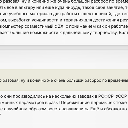
о разовая, ну и конечно же очень большой расброс по вре
ать все в альтеру или еще куда нибудь, такое себе занятие,
ание учебного материала для работы с электроникой, где те
ом, выработки усидчивости и терпения для достижения резу
 компьютер совместимый с ZX, с пониманием как он работает
ывает большие возможности к дальнейшему творчеству, Балт
то разовая, ну и конечно же очень большой расброс по времен
то они производились на нескольких заводах в РСФСР, УССР 
ременных параметров в разы! Пережигание перемычек тоже 
че случайным образом восстанавливались. Ещё и абсолютно 
?