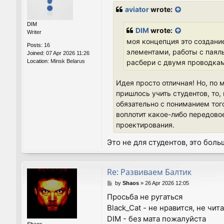
s
aviator
wrote:
t
DIM
DIM
wrote:
Writer
моя концепция это создание
Posts:
16
элементами, работы с паял
Joined:
07 Apr 2026 11:26
Location:
Minsk Belarus
расбери с двумя проводкам
Идея просто отличная! Но, по 
пришлось учить студентов, то
обязательно с пониманием того
воплотит какое-либо передовое
проектирования.
Это не для студентов, это бол
Re: Развиваем Балтик
P
by
Shaos
»
26 Apr 2026 12:05
o
Просьба не ругаться
s
Black_Cat - не нравится, не чит
t
DIM - без мата пожалуйста
Shaos