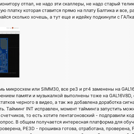
онитору отпал, не надо эти скаллеры, не надо старый телик
кую платку которая ставится прямо на плату Балтика и все, 
райся сколько хочешь, а тут еще и идейку подкинули с ГАЛка
мь микросхем или SIMM30, все ре3 и рт4 заменены на GAL1
рением памяти и музыкалкой выполнены тоже на GAL16V8D, 
татков черного в видео, а так же добавлена доработка сигн
ть. Тайминг INT исправлен, момент тайминга запустить можн
 счетчиков, то есть хотите пентагоновский - подправили ко
вопрос. В общем получается интересная платформа для обу
роверена, РЕ3D - прошивка готова, отработана, проверена, 