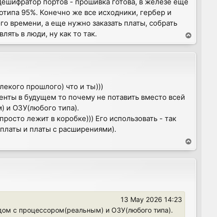
 Дешифратор портов - прошивка готова, в железе еще
тотипа 95%. Конечно же все исходники, гербер и
ого времени, а еще нужно заказать платы, собрать
лять в люди, ну как то так.
T
o
p
кого прошлого) что и ты)))
енты в будущем то почему не потавить вместо всей
) и ОЗУ(любого типа).
 просто лежит в коробке))) Его использовать - так
 платы и платы с расширениями).
T
o
p
13 May 2026 14:23
ядом с процессором(реальным) и ОЗУ(любого типа).