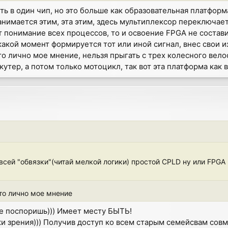
ь в один чип, но это больше как образовательная платформа,
анимается этим, эта этим, здесь мультиплексор переключает
т понимание всех процессов, то и освоение FPGA не состав
какой момент формируется тот или иной сигнал, внес свои и
то лично мое мнение, нельзя прыгать с трех колесного велос
кутер, а потом только мотоцикл, так вот эта платформа как 
 всей "обвязки"(читай мелкой логики) простой CPLD ну или FP
что лично мое мнение
не поспоришь))) Имеет месту БЫТЬ!
ки зрения))) Получив доступ ко всем старым семейсвам совм