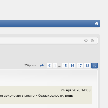
FA
Q
F
e
e
d
Page
19
of
19
1
15
16
17
18
Previous
19
280 posts
…
24 Apr 2026 14:08
ия сэкономить место и безисходности, ведь