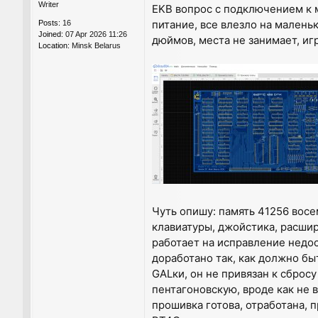
Writer
EKB вопрос с подключением к м
питание, все влезло на малень
Posts:
16
Joined:
07 Apr 2026 11:26
дюймов, места не занимает, иг
Location:
Minsk Belarus
Чуть опишу: память 41256 восе
клавиатуры, джойстика, расши
работает на исправление недос
доработано так, как должно бы
GALки, он не привязан к сбросу
пентагоновскую, вроде как не 
прошивка готова, отработана, п