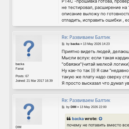
РТ4С -прошивка готова, провер
не тестировал, расширение на 1
описание выложу по готовности,
отладить, исправить ошибки , е
Re: Развиваем Балтик
P
by
backa
»
13 May 2026 14:23
o
Приятно видеть людей, делающ
s
Мысли вслух: если такая карди
t
"обвязки"(читай мелкой логики
backa
Fanat
Ну как-то так ))) Я сам "недавн
такую же плату надо сверху ста
Posts:
67
Joined:
21 Mar 2017 16:39
Я просто высказал что думал у
Re: Развиваем Балтик
P
by
DIM
»
13 May 2026 22:00
o
s
backa
wrote:
t
почему не потавить вместо вс
DIM