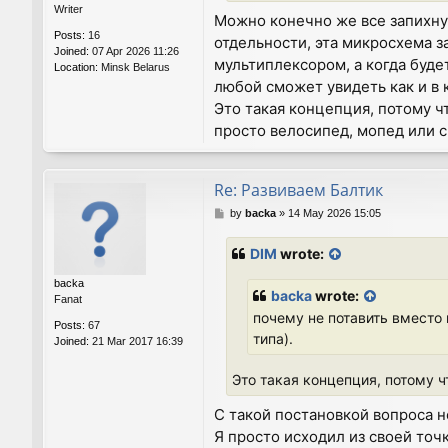
Writer
Можно конечно же все запихнут
Posts:
16
отдельности, эта микросхема з
Joined:
07 Apr 2026 11:26
мультиплексором, а когда буде
Location:
Minsk Belarus
любой сможет увидеть как и в 
Это такая концепция, потому ч
просто велосипед, мопед или с
Re: Развиваем Балтик
P
by
backa
»
14 May 2026 15:05
o
s
DIM
wrote:
t
backa
backa
wrote:
Fanat
почему не потавить вместо
Posts:
67
типа).
Joined:
21 Mar 2017 16:39
Это такая концепция, потому 
С такой постановкой вопроса 
Я просто исходил из своей точ