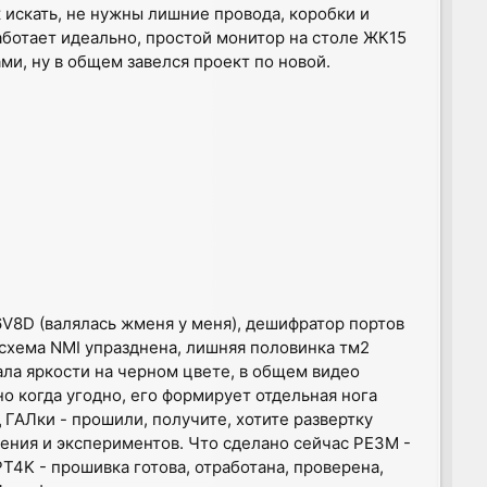
 искать, не нужны лишние провода, коробки и
работает идеально, простой монитор на столе ЖК15
ми, ну в общем завелся проект по новой.
6V8D (валялась жменя у меня), дешифратор портов
схема NMI упразднена, лишняя половинка тм2
ала яркости на черном цвете, в общем видео
о когда угодно, его формирует отдельная нога
д ГАЛки - прошили, получите, хотите развертку
чения и экспериментов. Что сделано сейчас РЕ3М -
РТ4K - прошивка готова, отработана, проверена,