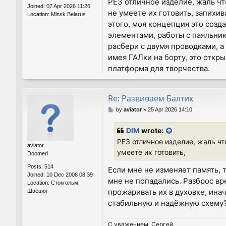
РЕ3 отличное изделие, жаль чт
Joined:
07 Apr 2026 11:26
не умеете их готовить, запихив
Location:
Minsk Belarus
этого, моя концепция это созд
элементами, работы с паяльник
расбери с двумя проводками, а
имея ГАЛки на борту, это откр
платформа для творчества.
Re: Развиваем Балтик
P
by
aviator
»
25 Apr 2026 14:10
o
s
DIM
wrote:
t
РЕ3 отличное изделие, жаль ч
aviator
умеете их готовить,
Doomed
Posts:
514
Если мне не изменяет память, 
Joined:
10 Dec 2008 08:39
мне не попадались. Разброс в
Location:
Стокгольм,
прожаривать их в духовке, ина
Швеция
стабильную и надёжную схему
С уважением, Сергей.