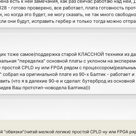
ена есть к ней замечания, как раз сейчас работаю над ней,
28 - готово проверено, все работает, плата готовность про
 но когда это будет, не могу сказать, не так много свободн
сли они будут, исправить гербер и только тогда можно отправ
их тоже самое(поддержка старой КЛАССНОЙ техники из дале
нальная "переделка" основной платы с уклоном на эксперем
) простой CPLD ну или FPGA рядом с процессором(реальным
о" собрал на оригинальной плате из 90-х Балтик - работает и
вить (что я в далекие 90-е и сделал: бутерброд из основной
видев Ваш прототип-новодела Балтика)))
ей "обвязки"(читай мелкой логики) простой CPLD ну или FPGA р