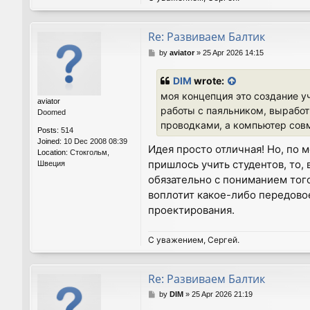
Re: Развиваем Балтик
P
by
aviator
»
25 Apr 2026 14:15
o
s
DIM
wrote:
t
моя концепция это создание у
aviator
работы с паяльником, выработ
Doomed
проводками, а компьютер совм
Posts:
514
Joined:
10 Dec 2008 08:39
Идея просто отличная! Но, по 
Location:
Стокгольм,
пришлось учить студентов, то
Швеция
обязательно с пониманием того
воплотит какое-либо передовое
проектирования.
С уважением, Сергей.
Re: Развиваем Балтик
P
by
DIM
»
25 Apr 2026 21:19
o