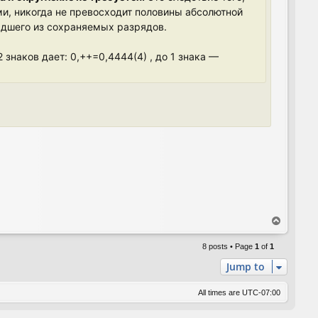
и, никогда не превосходит половины абсолютной
адшего из сохраняемых разрядов.
 знаков дает: 0,++=0,4444(4) , до 1 знака —
T
o
p
8 posts • Page
1
of
1
Jump to
All times are
UTC-07:00