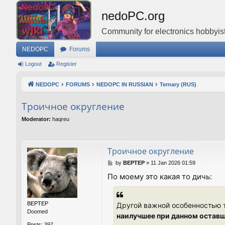
nedoPC.org
Community for electronics hobbyist
NEDOPC
Forums
Logout
Register
NEDOPC
FORUMS
NEDOPC IN RUSSIAN
Ternary (RUS)
Троичное округление
Moderator:
haqreu
Троичное округление
P
by
BEPTEP
»
11 Jan 2026 01:59
o
По моему это какая то дичь:
s
t
BEPTEP
Другой важной особенностью 
Doomed
наилучшее при данном оставш
Posts:
397