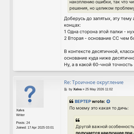
накоплению ошибки, так что ч
решения, но целиком проблему
Доберусь до запятых, эту тему
концах:
1 Одна сторона этой палки - н
2 Вторая - основание СС чем б
В контексте десятичной, класс
основание куда ниже десятично
Ну, а в какой 60-чной точность
Re: Троичное округление
P
by
Xalva
»
25 May 2026 11:02
o
s
BEPTEP
wrote:
t
По моему это какая то дичь:
Xalva
Writer
Posts:
24
Другой важной особенност
Joined:
17 Apr 2025 03:01
получается наилучшее при 