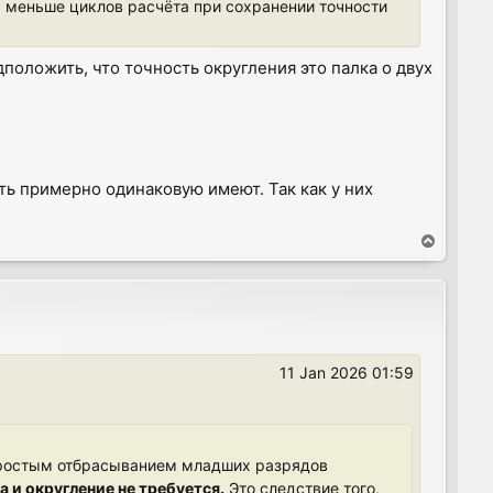
ь меньше циклов расчёта при сохранении точности
дположить, что точность округления это палка о двух
ть примерно одинаковую имеют. Так как у них
T
o
p
11 Jan 2026 01:59
простым отбрасыванием младших разрядов
 и округление не требуется.
Это следствие того,