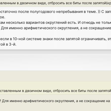
авленным в двоичном виде, отбросить все биты после запятой(кр
остаточно после полугодового непребывания в теме. )) С за
ое.
ам несколько вариантов округлений есть. И отнюдь не тол
то? Для именно арифметического округления, а не сокращение
 если в 10-ной системе знаки после запятой ограничивать, 
ой в 3-й.
дставленным в двоичном виде, отбросить все биты после запятой
 то? Для именно арифметического округления, а не сокращение на