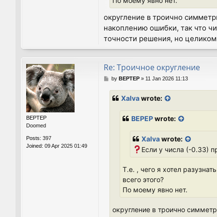
По моему явно нет.
округление в троично симметр
накоплению ошибки, так что ч
точности решения, но целиком
Re: Троичное округление
P
by
BEPTEP
»
11 Jan 2026 11:13
o
s
Xalva
wrote:
t
BEPEP
wrote:
BEPTEP
Doomed
Xalva
wrote:
Posts:
397
Joined:
09 Apr 2025 01:49
Если у числа (-0.33) 
Т.е. , чего я хотел разузн
всего этого?
По моему явно нет.
округление в троично симметр