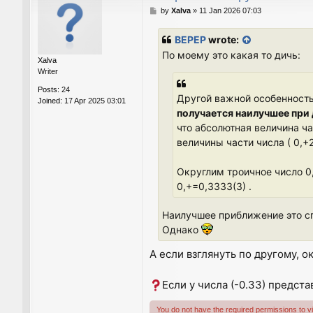
P
by
Xalva
»
11 Jan 2026 07:03
o
s
BEPEP
wrote:
t
По моему это какая то дичь:
Xalva
Writer
Posts:
24
Другой важной особенност
Joined:
17 Apr 2025 03:01
получается наилучшее при 
что абсолютная величина ч
величины части числа ( 0,
Округлим троичное число 0,
0,+=0,3333(3) .
Наилучшее приближение это сп
Однако
А если взглянуть по другому, ок
Если у числа (-0.33) предст
You do not have the required permissions to vie