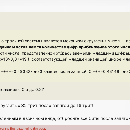
ью троичной системы является механизм округления чисел — 
данном оставшемся количестве цифр приближение этого числа
асти числа, представленной отбрасываемыми младшими цифрам
+2=16>0,0+=19 ), соответствующей младшей значащей цифре мл
++++=0,493827 до 3 знаков после запятой: 0,+++=0,48148 , до 2
олзание с 0.5 до 0.3?
руглить с 32 трит после запятой до 18 трит!
авленным в двоичном виде, отбросить все биты после запятой
w the files attached to this post.