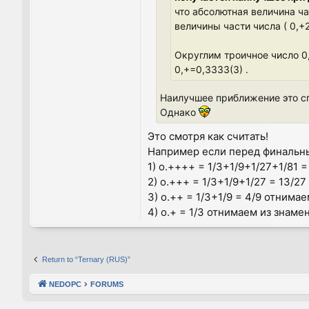
что абсолютная величина ч
величины части числа ( 0,
Округлим троичное число 0,
0,+=0,3333(3) .
Наилучшее приближение это сп
Однако
Это смотря как считать!
Например если перед финальным
1) o.++++ = 1/3+1/9+1/27+1/81 =
2) o.+++ = 1/3+1/9+1/27 = 13/27
3) o.++ = 1/3+1/9 = 4/9 отнимаем
4) o.+ = 1/3 отнимаем из знамена
Return to “Ternary (RUS)”
NEDOPC
FORUMS