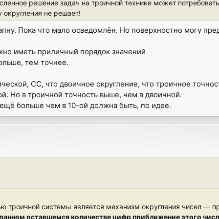
исленное решение задач на троичной технике может потребоват
 округления не решает!
 апну. Пока что мало осведомлён. Но поверхностно могу пре
ужно иметь приличный порядок значений
ольше, тем точнее.
ической, СС, что двоичное округление, что троичное точнос
й. Но в троичной точность выше, чем в двоичной.
 ещё больше чем в 10-ой должна быть, по идее.
ью троичной системы является механизм округления чисел — 
данном оставшемся количестве цифр приближение этого числа