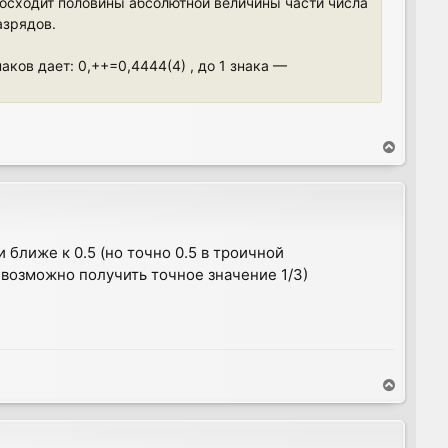
осходит половины абсолютной величины части числа
азрядов.
аков дает: 0,++=0,4444(4) , до 1 знака —
T
o
p
и ближе к 0.5 (но точно 0.5 в троичной
возможно получить точное значение 1/3)
T
o
p