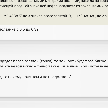
тавленной отбрасываемыми младшими цифрами, никогда не прев
тствующей младшей значащей цифре младшего из сохраняемых р
+=0,493827 до 3 знаков после запятой: 0,+++=0,48148 , до 2 зн
лзание с 0.5 до 0.3?
зрядов после запятой (точки), то точность будет всё ближе 
учить невозможно - точно также как в двоичной системе не
да, то почему прям там и не продолжать?