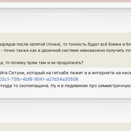
азрядов после запятой (точки), то точность будет всё ближе и б
- точно также как в двоичной системе невозможно получить точ
да, то почему прям там и не продолжать?
айта Сетуни, который на гитхабе лежит и в интернете на нес
d3703c1-75fb-4bf8-9041-a27d34a30508
откуда то скопипащена. Ну и в педивикии про симметричную