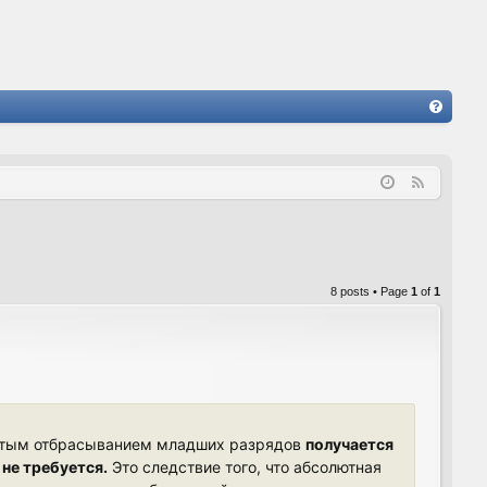
FA
Q
F
e
e
d
8 posts • Page
1
of
1
остым отбрасыванием младших разрядов
получается
не требуется.
Это следствие того, что абсолютная