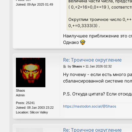
величина части числа, предс
Joined:
09 Apr 2025 01:49
( 0,+2=16>0,0+=19 ), соотве
Округлим троичное число 0,+++
0,+=0,3333(3) .
Наилучшее приближение это спо
Однако
Re: Троичное округление
P
by
Shaos
»
11 Jan 2026 02:32
o
Ну почему - если есть много ра
s
сбалансированной системе пол
t
Shaos
P.S. Откуда цитата? Если отсю
Admin
Posts:
25241
https://mastodon.social/@Shaos
Joined:
08 Jan 2003 23:22
Location:
Silicon Valley
Re: Троичное округление