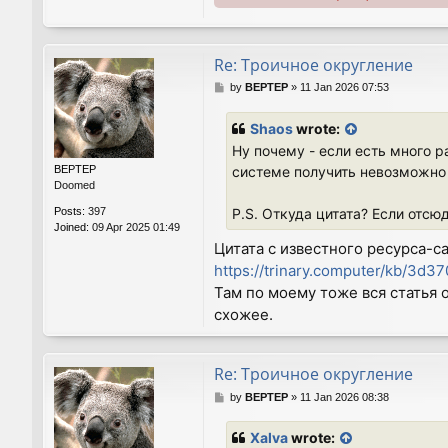
Re: Троичное округление
P
by
BEPTEP
»
11 Jan 2026 07:53
o
s
Shaos
wrote:
t
Ну почему - если есть много р
BEPTEP
системе получить невозможно 
Doomed
Posts:
397
P.S. Откуда цитата? Если отсю
Joined:
09 Apr 2025 01:49
Цитата с известного ресурса-с
https://trinary.computer/kb/3
Там по моему тоже вся статья 
схожее.
Re: Троичное округление
P
by
BEPTEP
»
11 Jan 2026 08:38
o
s
Xalva
wrote:
t