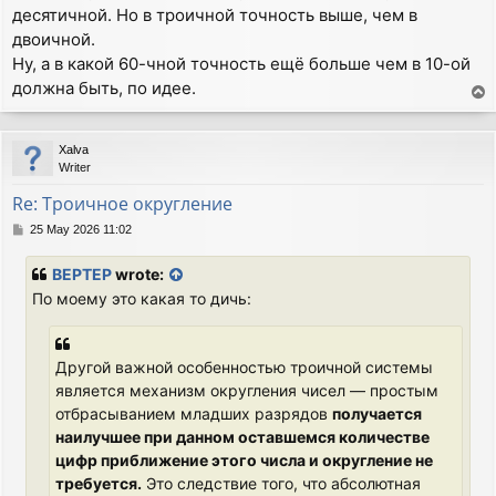
десятичной. Но в троичной точность выше, чем в
двоичной.
Ну, а в какой 60-чной точность ещё больше чем в 10-ой
должна быть, по идее.
T
o
p
Xalva
Writer
Re: Троичное округление
P
25 May 2026 11:02
o
s
BEPTEP
wrote:
t
По моему это какая то дичь:
Другой важной особенностью троичной системы
является механизм округления чисел — простым
отбрасыванием младших разрядов
получается
наилучшее при данном оставшемся количестве
цифр приближение этого числа и округление не
требуется.
Это следствие того, что абсолютная