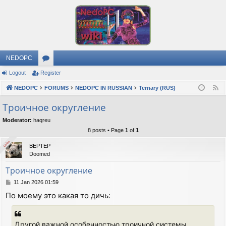
NEDOPC
Logout
Register
or
NEDOPC
u
FORUMS
NEDOPC IN RUSSIAN
Ternary (RUS)
F
e
m
Троичное округление
e
s
Moderator:
haqreu
d
8 posts • Page
1
of
1
Online
Online
BEPTEP
Doomed
Троичное округление
P
11 Jan 2026 01:59
o
По моему это какая то дичь:
s
t
Другой важной особенностью троичной системы