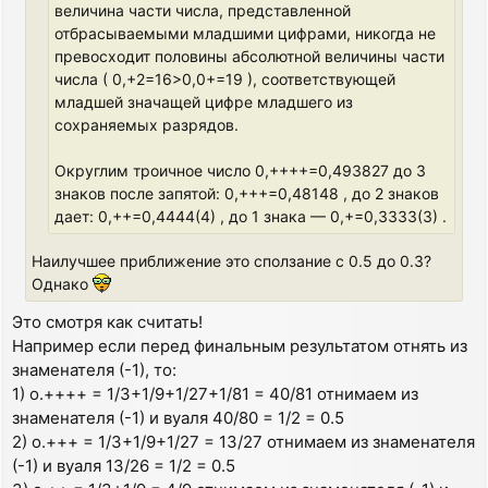
величина части числа, представленной
отбрасываемыми младшими цифрами, никогда не
превосходит половины абсолютной величины части
числа ( 0,+2=16>0,0+=19 ), соответствующей
младшей значащей цифре младшего из
сохраняемых разрядов.
Округлим троичное число 0,++++=0,493827 до 3
знаков после запятой: 0,+++=0,48148 , до 2 знаков
дает: 0,++=0,4444(4) , до 1 знака — 0,+=0,3333(3) .
Наилучшее приближение это сползание с 0.5 до 0.3?
Однако
Это смотря как считать!
Например если перед финальным результатом отнять из
знаменателя (-1), то:
1) o.++++ = 1/3+1/9+1/27+1/81 = 40/81 отнимаем из
знаменателя (-1) и вуаля 40/80 = 1/2 = 0.5
2) o.+++ = 1/3+1/9+1/27 = 13/27 отнимаем из знаменателя
(-1) и вуаля 13/26 = 1/2 = 0.5