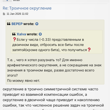
Writer
Re: Троичное округление
P
11 Jan 2026 11:02
o
s
BEPEP
wrote:
t
Xalva
wrote:
Если у числа (-0.33) представленным в
двоичном виде, отбросить все биты после
запятой(кроме одного бита), что получиться
Т.е. , чего я хотел разузнать то? Для именно
арифметического округления, а не сокращение на знак
значения в троичном виде, разве достаточно всего
этого?
По моему явно нет.
округление в троично симметричной системе часто
приводит ко взаимной компенсации ошибок, а
округление в двоичной чаще приводит к накоплению
ошибки, так что численное решение задач на троичной