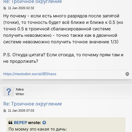
Re: Троичное округление
P
11 Jan 2026 02:32
o
Ну почему - если есть много разрядов после запятой
s
(точки), то точность будет всё ближе и ближе к 0.5 (но
t
точно 0.5 в троичной сбалансированной системе
получить невозможно - точно также как в двоичной
системе невозможно получить точное значение 1/3)
P.S. Откуда цитата? Если отсюда, то почему прям там и
не продолжать?
https://mastodon.social/@Shaos
T
o
p
Xalva
Writer
Re: Троичное округление
P
11 Jan 2026 07:03
o
s
BEPEP
wrote:
t
По моему это какая то дичь: