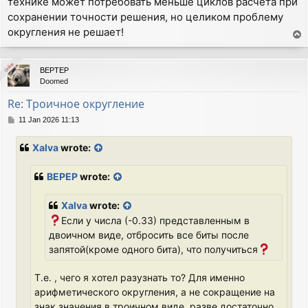
технике может потребовать меньше циклов расчёта при
сохранении точности решения, но целиком проблему
округления не решает!
T
o
p
Online
Online
BEPTEP
Doomed
Re: Троичное округление
P
11 Jan 2026 11:13
o
s
Xalva
wrote:
t
BEPEP
wrote:
Xalva
wrote:
Если у числа (-0.33) представленным в
двоичном виде, отбросить все биты после
запятой(кроме одного бита), что получиться
Т.е. , чего я хотел разузнать то? Для именно
арифметического округления, а не сокращение на
знак значения в троичном виде, разве достаточно