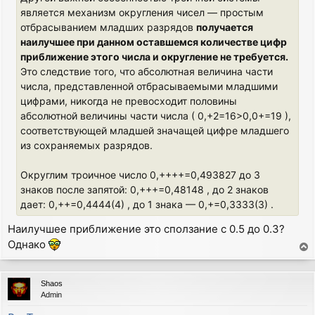
является механизм округления чисел — простым
отбрасыванием младших разрядов
получается
наилучшее при данном оставшемся количестве цифр
приближение этого числа и округление не требуется.
Это следствие того, что абсолютная величина части
числа, представленной отбрасываемыми младшими
цифрами, никогда не превосходит половины
абсолютной величины части числа ( 0,+2=16>0,0+=19 ),
соответствующей младшей значащей цифре младшего
из сохраняемых разрядов.
Округлим троичное число 0,++++=0,493827 до 3
знаков после запятой: 0,+++=0,48148 , до 2 знаков
дает: 0,++=0,4444(4) , до 1 знака — 0,+=0,3333(3) .
Наилучшее приближение это сползание с 0.5 до 0.3?
Однако
T
o
p
Shaos
Admin