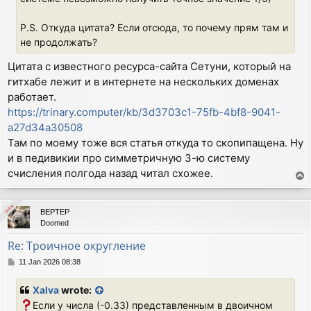
P.S. Откуда цитата? Если отсюда, то почему прям там и
не продолжать?
Цитата с известного ресурса-сайта Сетуни, который на
гитхабе лежит и в интернете на нескольких доменах
работает.
https://trinary.computer/kb/3d3703c1-75fb-4bf8-9041-
a27d34a30508
Там по моему тоже вся статья откуда то скопипащена. Ну
и в педивикии про симметричную 3-ю систему
счисления полгода назад читал схожее.
T
o
p
Online
Online
BEPTEP
Doomed
Re: Троичное округление
P
11 Jan 2026 08:38
o
s
Xalva
wrote:
t
Если у числа (-0.33) представленным в двоичном