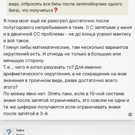
виде, отбросить все биты после запятой(кроме одного
бита), что получиться
Я пока мозг ещё не разогрел достаточно после
полугодового непребывания в теме. )) С запятыми у меня
и в двоичной СС проблемы - не до конца усвоил мантису
и всё такое.
Глянул либы математические, там несколько вариантов
округлений есть. И отнюдь не только в большую или
меньшую сторону.
Т.е. , чего я хотел разузнать то? Для именно
арифметического округления, а не сокращение на знак
значения в троичном виде, разве достаточно всего
этого?
По моему явно нет. Опять таки, если в 10-ной системе
знаки после запятой ограничивать, это совсем не одни и
те же циферки получаются если ограничивать знаки
после запятой в 3-й.
T
o
p
Xalva