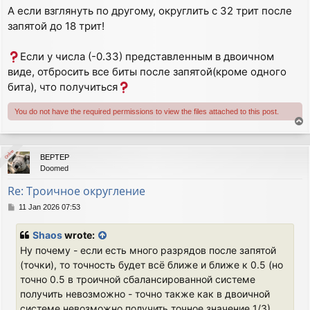
А если взглянуть по другому, округлить с 32 трит после
запятой до 18 трит!
Если у числа (-0.33) представленным в двоичном
виде, отбросить все биты после запятой(кроме одного
бита), что получиться
You do not have the required permissions to view the files attached to this post.
T
o
p
Online
Online
BEPTEP
Doomed
Re: Троичное округление
P
11 Jan 2026 07:53
o
s
Shaos
wrote:
t
Ну почему - если есть много разрядов после запятой
(точки), то точность будет всё ближе и ближе к 0.5 (но
точно 0.5 в троичной сбалансированной системе
получить невозможно - точно также как в двоичной
системе невозможно получить точное значение 1/3)