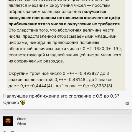
является механизм округления чисел — простым
отбрасыванием младших разрядов
получается
наилучшее при данном оставшемся количестве цифр
приближение этого числа и округление не требуется.
Это следствие того, что абсолютная величина части
числа, представленной отбрасываемыми младшими
цифрами, никогда не превосходит половины
абсолютной величины части числа ( 0,+2=16>0,0+=19 ),
соответствующей младшей значащей цифре младшего
из сохраняемых разрядов.
Округлим троичное число 0,++++=0,493827 до 3
знаков после запятой: 0,+++=0,48148 , до 2 знаков
дает: 0,++=0,4444(4) , до 1 знака — 0,+=0,3333(3) .
Наилучшее приближение это сползание с 0.5 до 0.3?
Однако
T
o
p
Shaos
Admin