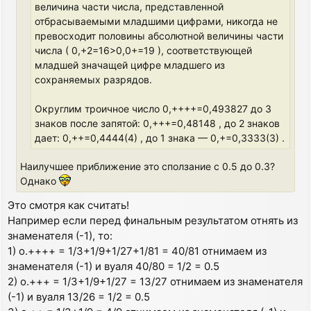
величина части числа, представленной
отбрасываемыми младшими цифрами, никогда не
превосходит половины абсолютной величины части
числа ( 0,+2=16>0,0+=19 ), соответствующей
младшей значащей цифре младшего из
сохраняемых разрядов.
Округлим троичное число 0,++++=0,493827 до 3
знаков после запятой: 0,+++=0,48148 , до 2 знаков
дает: 0,++=0,4444(4) , до 1 знака — 0,+=0,3333(3) .
Наилучшее приближение это сползание с 0.5 до 0.3?
Однако
Это смотря как считать!
Например если перед финальным результатом отнять из
знаменателя (-1), то:
1) o.++++ = 1/3+1/9+1/27+1/81 = 40/81 отнимаем из
знаменателя (-1) и вуаля 40/80 = 1/2 = 0.5
2) o.+++ = 1/3+1/9+1/27 = 13/27 отнимаем из знаменателя
(-1) и вуаля 13/26 = 1/2 = 0.5