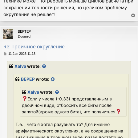
технике может потребовать меньше циклов расчёта при
сохранении точности решения, но целиком проблему
округления не решает!
T
o
p
BEPTEP
Doomed
Re: Троичное округление
P
11 Jan 2026 11:13
o
s
Xalva
wrote:
t
BEPEP
wrote:
Xalva
wrote:
Если у числа (-0.33) представленным в
двоичном виде, отбросить все биты после
запятой(кроме одного бита), что получиться
Т.е. , чего я хотел разузнать то? Для именно
арифметического округления, а не сокращение на
знак значения в троичном виде, разве достаточно