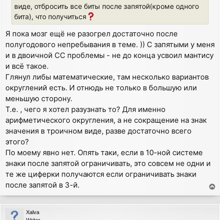
виде, отбросить все биты после запятой(кроме одного
бита), что получиться
Я пока мозг ещё не разогрел достаточно после
полугодового непребывания в теме. )) С запятыми у меня
и в двоичной СС проблемы - не до конца усвоил мантису
и всё такое.
Глянул либы математические, там несколько вариантов
округлений есть. И отнюдь не только в большую или
меньшую сторону.
Т.е. , чего я хотел разузнать то? Для именно
арифметического округления, а не сокращение на знак
значения в троичном виде, разве достаточно всего
этого?
По моему явно нет. Опять таки, если в 10-ной системе
знаки после запятой ограничивать, это совсем не одни и
те же циферки получаются если ограничивать знаки
после запятой в 3-й.
T
o
p
Xalva