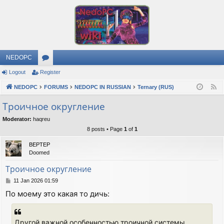
NEDOPC
Logout
Register
or
NEDOPC
u
FORUMS
NEDOPC IN RUSSIAN
Ternary (RUS)
F
e
m
Троичное округление
e
s
Moderator:
haqreu
d
8 posts • Page
1
of
1
BEPTEP
Doomed
Троичное округление
P
11 Jan 2026 01:59
o
По моему это какая то дичь:
s
t
Другой важной особенностью троичной системы