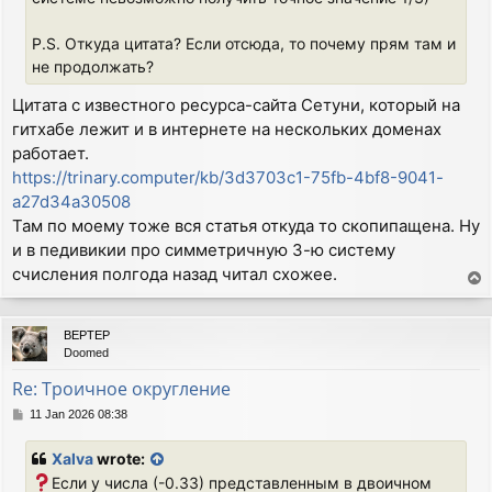
P.S. Откуда цитата? Если отсюда, то почему прям там и
не продолжать?
Цитата с известного ресурса-сайта Сетуни, который на
гитхабе лежит и в интернете на нескольких доменах
работает.
https://trinary.computer/kb/3d3703c1-75fb-4bf8-9041-
a27d34a30508
Там по моему тоже вся статья откуда то скопипащена. Ну
и в педивикии про симметричную 3-ю систему
счисления полгода назад читал схожее.
T
o
p
BEPTEP
Doomed
Re: Троичное округление
P
11 Jan 2026 08:38
o
s
Xalva
wrote:
t
Если у числа (-0.33) представленным в двоичном