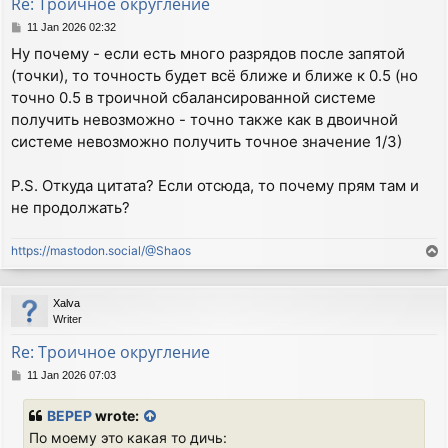
Re: Троичное округление
P
11 Jan 2026 02:32
o
Ну почему - если есть много разрядов после запятой
s
(точки), то точность будет всё ближе и ближе к 0.5 (но
t
точно 0.5 в троичной сбалансированной системе
получить невозможно - точно также как в двоичной
системе невозможно получить точное значение 1/3)
P.S. Откуда цитата? Если отсюда, то почему прям там и
не продолжать?
https://mastodon.social/@Shaos
T
o
p
Xalva
Writer
Re: Троичное округление
P
11 Jan 2026 07:03
o
s
BEPEP
wrote:
t
По моему это какая то дичь: