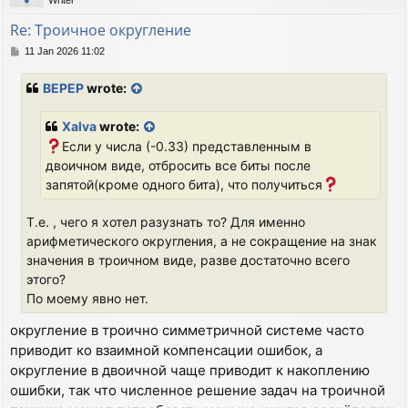
Writer
Re: Троичное округление
P
11 Jan 2026 11:02
o
s
BEPEP
wrote:
t
Xalva
wrote:
Если у числа (-0.33) представленным в
двоичном виде, отбросить все биты после
запятой(кроме одного бита), что получиться
Т.е. , чего я хотел разузнать то? Для именно
арифметического округления, а не сокращение на знак
значения в троичном виде, разве достаточно всего
этого?
По моему явно нет.
округление в троично симметричной системе часто
приводит ко взаимной компенсации ошибок, а
округление в двоичной чаще приводит к накоплению
ошибки, так что численное решение задач на троичной