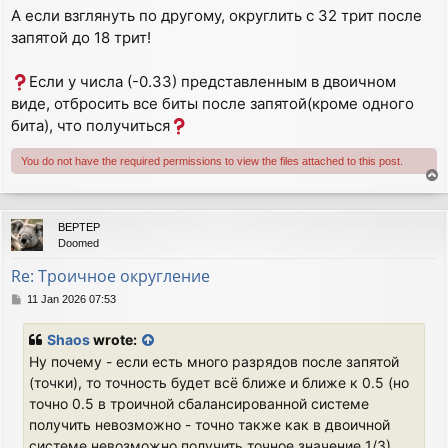
А если взглянуть по другому, округлить с 32 трит после
запятой до 18 трит!
Если у числа (-0.33) представленным в двоичном
виде, отбросить все биты после запятой(кроме одного
бита), что получиться
You do not have the required permissions to view the files attached to this post.
T
o
p
BEPTEP
Doomed
Re: Троичное округление
P
11 Jan 2026 07:53
o
s
Shaos
wrote:
t
Ну почему - если есть много разрядов после запятой
(точки), то точность будет всё ближе и ближе к 0.5 (но
точно 0.5 в троичной сбалансированной системе
получить невозможно - точно также как в двоичной
системе невозможно получить точное значение 1/3)