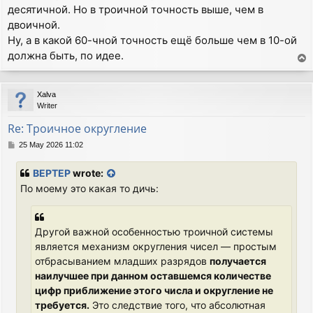
десятичной. Но в троичной точность выше, чем в
двоичной.
Ну, а в какой 60-чной точность ещё больше чем в 10-ой
должна быть, по идее.
T
o
p
Xalva
Writer
Re: Троичное округление
P
25 May 2026 11:02
o
s
BEPTEP
wrote:
t
По моему это какая то дичь:
Другой важной особенностью троичной системы
является механизм округления чисел — простым
отбрасыванием младших разрядов
получается
наилучшее при данном оставшемся количестве
цифр приближение этого числа и округление не
требуется.
Это следствие того, что абсолютная