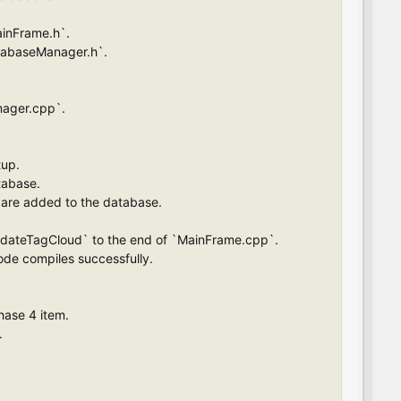
ainFrame.h`.
atabaseManager.h`.
nager.cpp`.
tup.
tabase.
 are added to the database.
pdateTagCloud` to the end of `MainFrame.cpp`.
code compiles successfully.
hase 4 item.
.