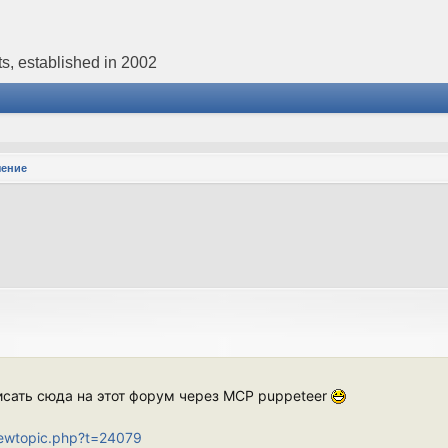
s, established in 2002
чение
 писать сюда на этот форум через MCP puppeteer
iewtopic.php?t=24079