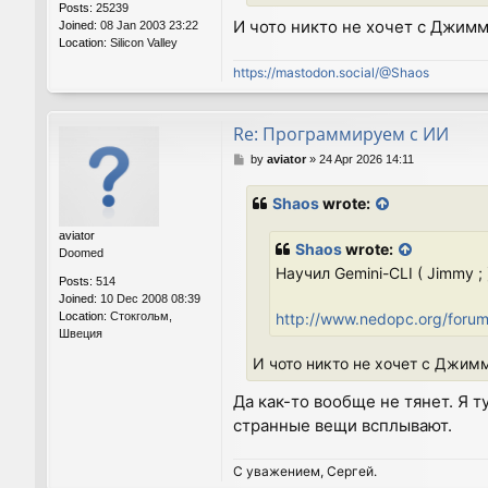
Posts:
25239
И чото никто не хочет с Джим
Joined:
08 Jan 2003 23:22
Location:
Silicon Valley
https://mastodon.social/@Shaos
Re: Программируем с ИИ
P
by
aviator
»
24 Apr 2026 14:11
o
s
Shaos
wrote:
t
aviator
Shaos
wrote:
Doomed
Научил Gemini-CLI ( Jimmy 
Posts:
514
Joined:
10 Dec 2008 08:39
Location:
Стокгольм,
http://www.nedopc.org/foru
Швеция
И чото никто не хочет с Джи
Да как-то вообще не тянет. Я т
странные вещи всплывают.
С уважением, Сергей.