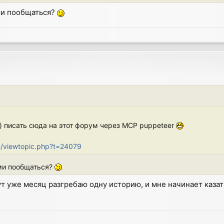
ми пообщаться?
; ) писать сюда на этот форум через MCP puppeteer
m/viewtopic.php?t=24079
мми пообщаться?
ут уже месяц разгребаю одну историю, и мне начинает казат