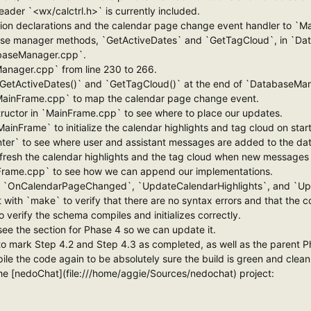
eader `<wx/calctrl.h>` is currently included.
nction declarations and the calendar page change event handler to `M
abase manager methods, `GetActiveDates` and `GetTagCloud`, in `D
atabaseManager.cpp`.
Manager.cpp` from line 230 to 266.
f `GetActiveDates()` and `GetTagCloud()` at the end of `DatabaseMa
n `MainFrame.cpp` to map the calendar page change event.
tructor in `MainFrame.cpp` to see where to place our updates.
MainFrame` to initialize the calendar highlights and tag cloud on star
nter` to see where user and assistant messages are added to the da
refresh the calendar highlights and the tag cloud when new messages
MainFrame.cpp` to see how we can append our implementations.
 for `OnCalendarPageChanged`, `UpdateCalendarHighlights`, and `U
t with `make` to verify that there are no syntax errors and that the 
 to verify the schema compiles and initializes correctly.
 see the section for Phase 4 so we can update it.
 to mark Step 4.2 and Step 4.3 as completed, as well as the parent P
pile the code again to be absolutely sure the build is green and clean
he [nedoChat](file:///home/aggie/Sources/nedochat) project: