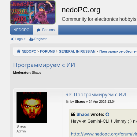
nedoPC.org
Community for electronics hobbyist
NEDOPC
Forums
Logout
Register
NEDOPC
FORUMS
GENERAL IN RUSSIAN
Программное обеспе
Программируем с ИИ
Moderator:
Shaos
Re: Программируем с ИИ
P
by
Shaos
»
24 Apr 2026 13:04
o
s
Shaos
wrote:
t
Научил Gemini-CLI ( Jimmy ; )
Shaos
Admin
http://www.nedopc.org/forum/v