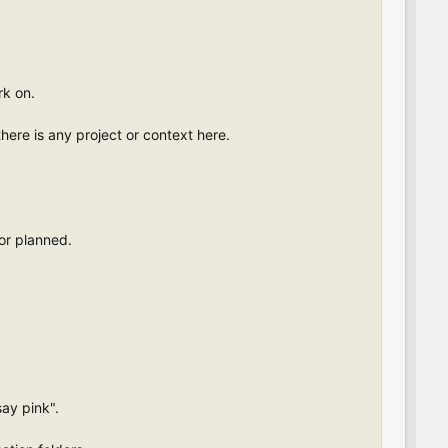
rk on.
there is any project or context here.
 or planned.
say pink".