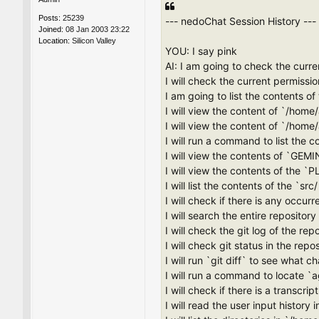
Posts:
25239
--- nedoChat Session History ---
Joined:
08 Jan 2003 23:22
Location:
Silicon Valley
YOU: I say pink
AI: I am going to check the curre
I will check the current permissio
I am going to list the contents of
I will view the content of `/home/
I will view the content of `/home/
I will run a command to list the
I will view the contents of `GEMIN
I will view the contents of the `
I will list the contents of the `src
I will check if there is any occu
I will search the entire repositor
I will check the git log of the r
I will check git status in the repos
I will run `git diff` to see what 
I will run a command to locate `
I will check if there is a transcr
I will read the user input history 