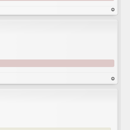
T
o
p
T
o
p