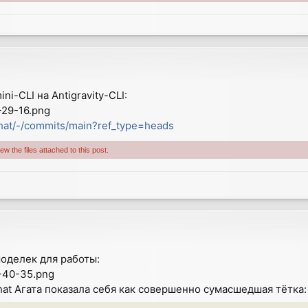
i-CLI на Antigravity-CLI:
-29-16.png
chat/-/commits/main?ref_type=heads
w the files attached to this post.
оделек для работы:
-40-35.png
at Агата показала себя как совершенно сумасшедшая тётка: