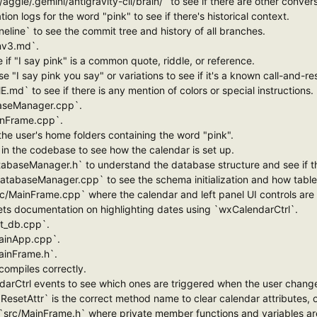
me/aggie/.gemini/antigravity-cli/brain/` to see if there are other conver
tion logs for the word "pink" to see if there's historical context.
-oneline` to see the commit tree and history of all branches.
onv3.md`.
 if "I say pink" is a common quote, riddle, or reference.
ase "I say pink you say" or variations to see if it's a known call-and-
.md` to see if there is any mention of colors or special instructions.
abaseManager.cpp`.
MainFrame.cpp`.
in the user's home folders containing the word "pink".
` in the codebase to see how the calendar is set up.
atabaseManager.h` to understand the database structure and see if th
f `DatabaseManager.cpp` to see the schema initialization and how table
`src/MainFrame.cpp` where the calendar and left panel UI controls are 
ets documentation on highlighting dates using `wxCalendarCtrl`.
nit_db.cpp`.
/MainApp.cpp`.
/MainFrame.h`.
 compiles correctly.
ndarCtrl events to see which ones are triggered when the user chang
 `ResetAttr` is the correct method name to clear calendar attributes, o
 in `src/MainFrame.h` where private member functions and variables ar