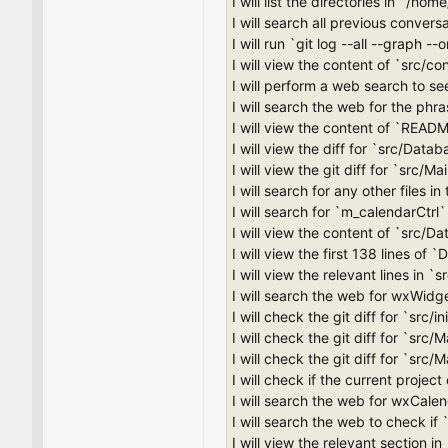
I will list the directories in `/ho
I will search all previous conversa
I will run `git log --all --graph -
I will view the content of `src/c
I will perform a web search to see
I will search the web for the phr
I will view the content of `README
I will view the diff for `src/Dat
I will view the git diff for `src/
I will search for any other files 
I will search for `m_calendarCtrl
I will view the content of `src/D
I will view the first 138 lines o
I will view the relevant lines in 
I will search the web for wxWidg
I will check the git diff for `src/i
I will check the git diff for `src
I will check the git diff for `src
I will check if the current project
I will search the web for wxCale
I will search the web to check if
I will view the relevant section