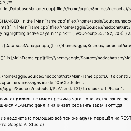
4.2):**
)` in [DatabaseManager.cpp](file:///home/aggie/Sources/nedochat/
ANGED` in the [MainFrame.cpp](file:///home/aggie/Sources/nedoc
hts()` in [MainFrame.cpp](file:///home/aggie/Sources/nedochat/sr
lly highlighting active days in **pink** (`wxColour(255, 192, 203)`) 
in [DatabaseManager.cpp](file:///home/aggie/Sources/nedochat/sr
)` in [MainFrame.cpp](file:///home/aggie/Sources/nedochat/src/Ma
//home/aggie/Sources/nedochat/src/MainFrame.cpp#L61)'s constructor 
ds upon new messages inside `OnChatEnter`.
me/aggie/Sources/nedochat/PLAN.md#L21) to check off Phase 4.
личии от
gemini
, не имеет режима чата - она всегда запускае
шийся PLAN.md файл и начинает херачить задачи оттуда...
из недочата (с помощью всё той же
agy
) и перешёл на RES
те Google AI Studio)