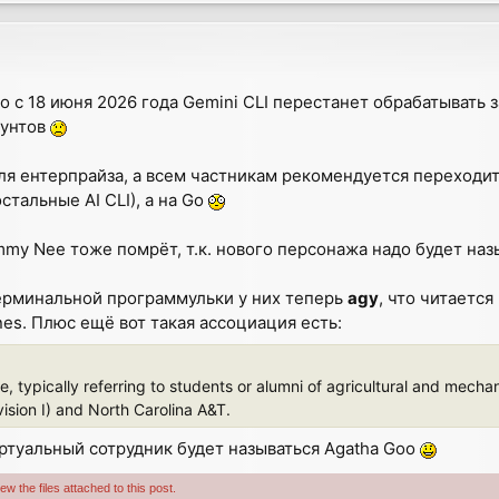
то с 18 июня 2026 года Gemini CLI перестанет обрабатывать
аунтов
 ентерпрайза, а всем частникам рекомендуется переходить н
стальные AI CLI), а на Go
immy Nee тоже помрёт, т.к. нового персонажа надо будет назыв
терминальной программульки у них теперь
agy
, что читается
nes. Плюс ещё вот такая ассоциация есть:
, typically referring to students or alumni of agricultural and mechan
sion I) and North Carolina A&T.
ртуальный сотрудник будет называться Agatha Goo
w the files attached to this post.