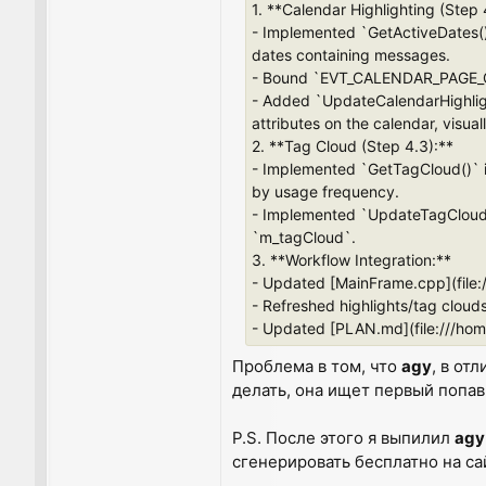
1. **Calendar Highlighting (Step 
- Implemented `GetActiveDates(
dates containing messages.
- Bound `EVT_CALENDAR_PAGE_CH
- Added `UpdateCalendarHighlig
attributes on the calendar, visua
2. **Tag Cloud (Step 4.3):**
- Implemented `GetTagCloud()` 
by usage frequency.
- Implemented `UpdateTagCloud(
`m_tagCloud`.
3. **Workflow Integration:**
- Updated [MainFrame.cpp](file:/
- Refreshed highlights/tag clou
- Updated [PLAN.md](file:///ho
Проблема в том, что
agy
, в от
делать, она ищет первый попав
P.S. После этого я выпилил
agy
сгенерировать бесплатно на сай