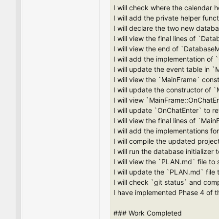
I will check where the calendar h
I will add the private helper fu
I will declare the two new dat
I will view the final lines of `D
I will view the end of `Database
I will add the implementation o
I will update the event table i
I will view the `MainFrame` cons
I will update the constructor of `
I will view `MainFrame::OnChatE
I will update `OnChatEnter` to 
I will view the final lines of `
I will add the implementations
I will compile the updated projec
I will run the database initializer
I will view the `PLAN.md` file to
I will update the `PLAN.md` file
I will check `git status` and com
I have implemented Phase 4 of t
### Work Completed