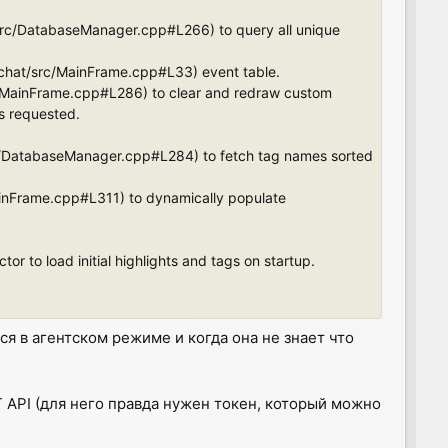
src/DatabaseManager.cpp#L266) to query all unique
hat/src/MainFrame.cpp#L33) event table.
c/MainFrame.cpp#L286) to clear and redraw custom
as requested.
c/DatabaseManager.cpp#L284) to fetch tag names sorted
inFrame.cpp#L311) to dynamically populate
to load initial highlights and tags on startup.
тся в агентском режиме и когда она не знает что
T API (для него правда нужен токен, который можно