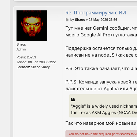
Re: Программируем с ИИ
P
by
Shaos
»
28 May 2026 23:56
o
Тут мне чат Gemini сообщил, ч
s
моего Google AI Pro) гугло-акк
t
Shaos
Поддержка останется только для
Admin
написан не на nodeJS (как все о
Posts:
25239
Joined:
08 Jan 2003 23:22
Location:
Silicon Valley
P.S. Это также означает, что J
P.P.S. Команда запуска новой 
ласкательное от Agatha или Ag
"Aggie" is a widely used nickname
the Texas A&M Aggies (NCAA Divi
Так что наверное мой новый ви
You do not have the required permissions to vie