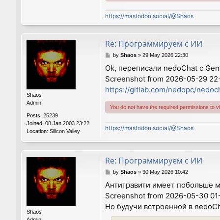
https://mastodon.social/@Shaos
Re: Программируем с ИИ
P
by
Shaos
»
29 May 2026 22:30
o
Ok, переписали nedoChat с Gemin
s
Screenshot from 2026-05-29 22
t
https://gitlab.com/nedopc/nedo
Shaos
Admin
You do not have the required permissions to vie
Posts:
25239
Joined:
08 Jan 2003 23:22
https://mastodon.social/@Shaos
Location:
Silicon Valley
Re: Программируем с ИИ
P
by
Shaos
»
30 May 2026 10:42
o
Антигравити имеет побольше м
s
Screenshot from 2026-05-30 01
t
Но будучи встроенной в nedoCh
Shaos
Admin