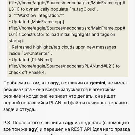
(file:///home/aggie/Sources/nedochat/src/MainFrame.cpp#
L311) to dynamically populate `m_tagCloud`.
3. **Workflow Integration:**
- Updated [MainFrame.cpp]
(file:///home/aggie/Sources/nedochat/src/MainFrame.cpp#
L61)'s constructor to load initial highlights and tags on
startup.
- Refreshed highlights/tag clouds upon new messages
inside `OnChatEnter`.
- Updated [PLAN.md]
(file:///home/aggie/Sources/nedochat/PLAN.md#L21) to
check off Phase 4.
Проблема в том, что
agy
, в отличии от
gemini
, не имеет
режима чата - она всегда запускается в агентском
режиме и когда она не знает что делать, она ищет
первый попавшийся PLAN.md файл и начинает херачить
задачи оттуда...
P.S. После этого я выпилил
agy
из недочата (с помощью
всё той же
agy
) и перешёл на REST API (для него правда