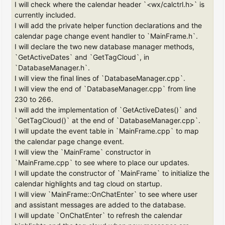
I will check where the calendar header `<wx/calctrl.h>` is
currently included.
I will add the private helper function declarations and the
calendar page change event handler to `MainFrame.h`.
I will declare the two new database manager methods,
`GetActiveDates` and `GetTagCloud`, in
`DatabaseManager.h`.
I will view the final lines of `DatabaseManager.cpp`.
I will view the end of `DatabaseManager.cpp` from line
230 to 266.
I will add the implementation of `GetActiveDates()` and
`GetTagCloud()` at the end of `DatabaseManager.cpp`.
I will update the event table in `MainFrame.cpp` to map
the calendar page change event.
I will view the `MainFrame` constructor in
`MainFrame.cpp` to see where to place our updates.
I will update the constructor of `MainFrame` to initialize the
calendar highlights and tag cloud on startup.
I will view `MainFrame::OnChatEnter` to see where user
and assistant messages are added to the database.
I will update `OnChatEnter` to refresh the calendar