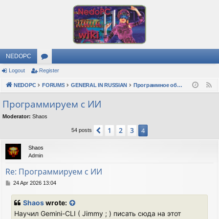
NEDOPC
Logout
Register
or
NEDOPC
u
FORUMS
GENERAL IN RUSSIAN
Программное обеспечение
F
e
m
Программируем с ИИ
e
s
Moderator:
Shaos
d
1
2
3
Previous
4
54 posts
Shaos
Admin
Re: Программируем с ИИ
P
24 Apr 2026 13:04
o
s
Shaos
wrote:
t
Научил Gemini-CLI ( Jimmy ; ) писать сюда на этот