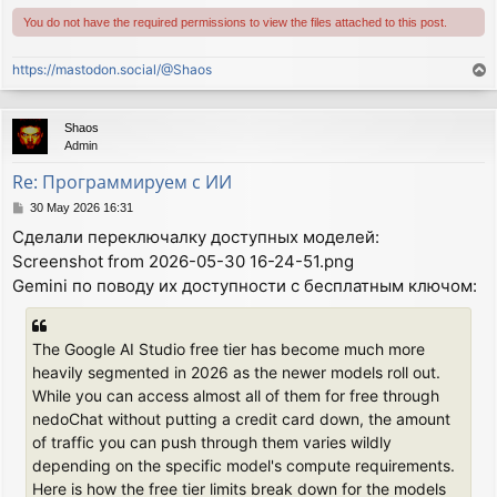
You do not have the required permissions to view the files attached to this post.
https://mastodon.social/@Shaos
T
o
p
Shaos
Admin
Re: Программируем с ИИ
P
30 May 2026 16:31
o
Сделали переключалку доступных моделей:
s
Screenshot from 2026-05-30 16-24-51.png
t
Gemini по поводу их доступности с бесплатным ключом:
The Google AI Studio free tier has become much more
heavily segmented in 2026 as the newer models roll out.
While you can access almost all of them for free through
nedoChat without putting a credit card down, the amount
of traffic you can push through them varies wildly
depending on the specific model's compute requirements.
Here is how the free tier limits break down for the models