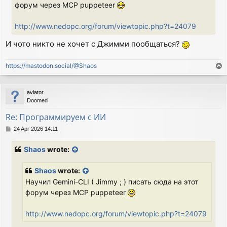
форум через MCP puppeteer
http://www.nedopc.org/forum/viewtopic.php?t=24079
И чото никто не хочет с Джимми пообщаться?
https://mastodon.social/@Shaos
T
o
p
aviator
Doomed
Re: Программируем с ИИ
P
24 Apr 2026 14:11
o
s
Shaos
wrote:
t
Shaos
wrote:
Научил Gemini-CLI ( Jimmy ; ) писать сюда на этот
форум через MCP puppeteer
http://www.nedopc.org/forum/viewtopic.php?t=24079