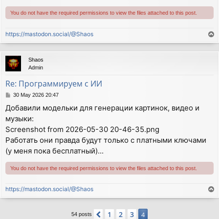
You do not have the required permissions to view the files attached to this post.
https://mastodon.social/@Shaos
T
o
p
Shaos
Admin
Re: Программируем с ИИ
P
30 May 2026 20:47
o
Добавили модельки для генерации картинок, видео и
s
музыки:
t
Screenshot from 2026-05-30 20-46-35.png
Работать они правда будут только с платными ключами
(у меня пока бесплатный)...
You do not have the required permissions to view the files attached to this post.
https://mastodon.social/@Shaos
T
o
p
1
2
3
Previous
4
54 posts