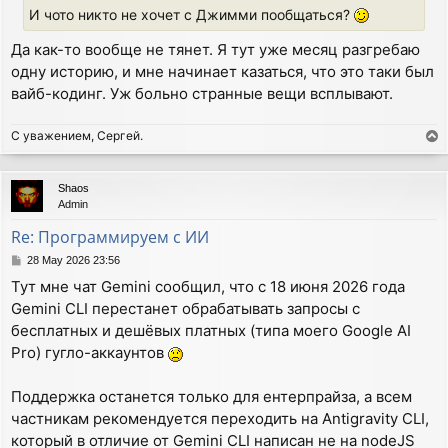
И чото никто не хочет с Джимми пообщаться?
Да как-то вообще не тянет. Я тут уже месяц разгребаю
одну историю, и мне начинает казаться, что это таки был
вайб-кодинг. Уж больно странные вещи всплывают.
С уважением, Сергей.
T
o
p
Shaos
Admin
Re: Программируем с ИИ
P
28 May 2026 23:56
o
Тут мне чат Gemini сообщил, что с 18 июня 2026 года
s
Gemini CLI перестанет обрабатывать запросы с
t
бесплатных и дешёвых платных (типа моего Google AI
Pro) гугло-аккаунтов
Поддержка останется только для ентерпрайза, а всем
частникам рекомендуется переходить на Antigravity CLI,
который в отличие от Gemini CLI написан не на nodeJS