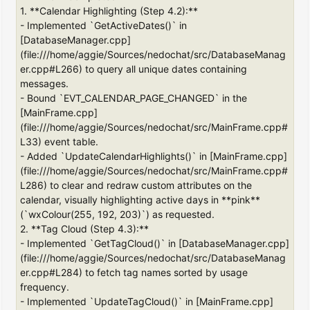
1. **Calendar Highlighting (Step 4.2):**
- Implemented `GetActiveDates()` in
[DatabaseManager.cpp]
(file:///home/aggie/Sources/nedochat/src/DatabaseManag
er.cpp#L266) to query all unique dates containing
messages.
- Bound `EVT_CALENDAR_PAGE_CHANGED` in the
[MainFrame.cpp]
(file:///home/aggie/Sources/nedochat/src/MainFrame.cpp#
L33) event table.
- Added `UpdateCalendarHighlights()` in [MainFrame.cpp]
(file:///home/aggie/Sources/nedochat/src/MainFrame.cpp#
L286) to clear and redraw custom attributes on the
calendar, visually highlighting active days in **pink**
(`wxColour(255, 192, 203)`) as requested.
2. **Tag Cloud (Step 4.3):**
- Implemented `GetTagCloud()` in [DatabaseManager.cpp]
(file:///home/aggie/Sources/nedochat/src/DatabaseManag
er.cpp#L284) to fetch tag names sorted by usage
frequency.
- Implemented `UpdateTagCloud()` in [MainFrame.cpp]