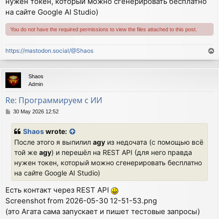
нужен токен, который можно сгенерировать бесплатно
на сайте Google AI Studio)
You do not have the required permissions to view the files attached to this post.
https://mastodon.social/@Shaos
T
o
p
Shaos
Admin
Re: Программируем с ИИ
P
30 May 2026 12:52
o
s
Shaos
wrote:
t
После этого я выпилил
agy
из недочата (с помощью всё
той же
agy
) и перешёл на REST API (для него правда
нужен токен, который можно сгенерировать бесплатно
на сайте Google AI Studio)
Есть контакт через REST API
Screenshot from 2026-05-30 12-51-53.png
(это Агата сама запускает и пишет тестовые запросы)