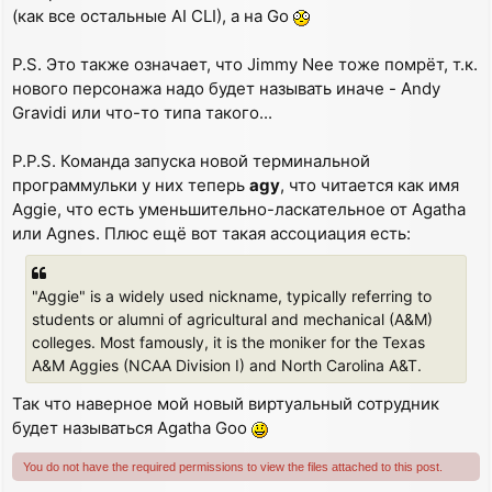
(как все остальные AI CLI), а на Go
P.S. Это также означает, что Jimmy Nee тоже помрёт, т.к.
нового персонажа надо будет называть иначе - Andy
Gravidi или что-то типа такого...
P.P.S. Команда запуска новой терминальной
программульки у них теперь
agy
, что читается как имя
Aggie, что есть уменьшительно-ласкательное от Agatha
или Agnes. Плюс ещё вот такая ассоциация есть:
"Aggie" is a widely used nickname, typically referring to
students or alumni of agricultural and mechanical (A&M)
colleges. Most famously, it is the moniker for the Texas
A&M Aggies (NCAA Division I) and North Carolina A&T.
Так что наверное мой новый виртуальный сотрудник
будет называться Agatha Goo
You do not have the required permissions to view the files attached to this post.