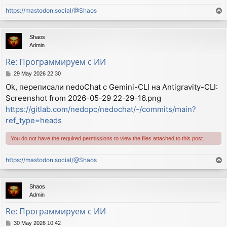
https://mastodon.social/@Shaos
T
o
p
Shaos
Admin
Re: Программируем с ИИ
P
29 May 2026 22:30
o
Ok, переписали nedoChat с Gemini-CLI на Antigravity-CLI:
s
Screenshot from 2026-05-29 22-29-16.png
t
https://gitlab.com/nedopc/nedochat/-/commits/main?
ref_type=heads
You do not have the required permissions to view the files attached to this post.
https://mastodon.social/@Shaos
T
o
p
Shaos
Admin
Re: Программируем с ИИ
P
30 May 2026 10:42