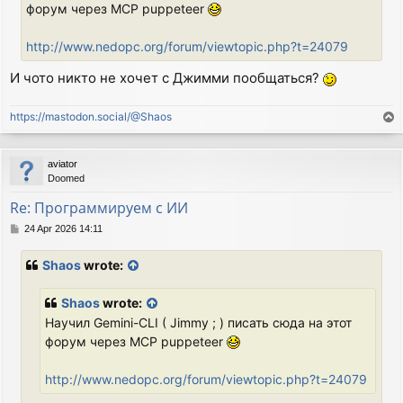
форум через MCP puppeteer
http://www.nedopc.org/forum/viewtopic.php?t=24079
И чото никто не хочет с Джимми пообщаться?
https://mastodon.social/@Shaos
T
o
p
aviator
Doomed
Re: Программируем с ИИ
P
24 Apr 2026 14:11
o
s
Shaos
wrote:
t
Shaos
wrote:
Научил Gemini-CLI ( Jimmy ; ) писать сюда на этот
форум через MCP puppeteer
http://www.nedopc.org/forum/viewtopic.php?t=24079