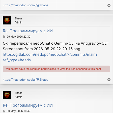
https://mastodon.social/@Shaos
T
o
p
Shaos
Admin
Re: Программируем с ИИ
P
29 May 2026 22:30
o
Ok, переписали nedoChat с Gemini-CLI на Antigravity-CLI:
s
Screenshot from 2026-05-29 22-29-16.png
t
https://gitlab.com/nedopc/nedochat/-/commits/main?
ref_type=heads
You do not have the required permissions to view the files attached to this post.
https://mastodon.social/@Shaos
T
o
p
Shaos
Admin
Re: Программируем с ИИ
P
30 May 2026 10:42