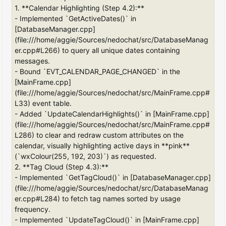
1. **Calendar Highlighting (Step 4.2):**
- Implemented `GetActiveDates()` in
[DatabaseManager.cpp]
(file:///home/aggie/Sources/nedochat/src/DatabaseManag
er.cpp#L266) to query all unique dates containing
messages.
- Bound `EVT_CALENDAR_PAGE_CHANGED` in the
[MainFrame.cpp]
(file:///home/aggie/Sources/nedochat/src/MainFrame.cpp#
L33) event table.
- Added `UpdateCalendarHighlights()` in [MainFrame.cpp]
(file:///home/aggie/Sources/nedochat/src/MainFrame.cpp#
L286) to clear and redraw custom attributes on the
calendar, visually highlighting active days in **pink**
(`wxColour(255, 192, 203)`) as requested.
2. **Tag Cloud (Step 4.3):**
- Implemented `GetTagCloud()` in [DatabaseManager.cpp]
(file:///home/aggie/Sources/nedochat/src/DatabaseManag
er.cpp#L284) to fetch tag names sorted by usage
frequency.
- Implemented `UpdateTagCloud()` in [MainFrame.cpp]