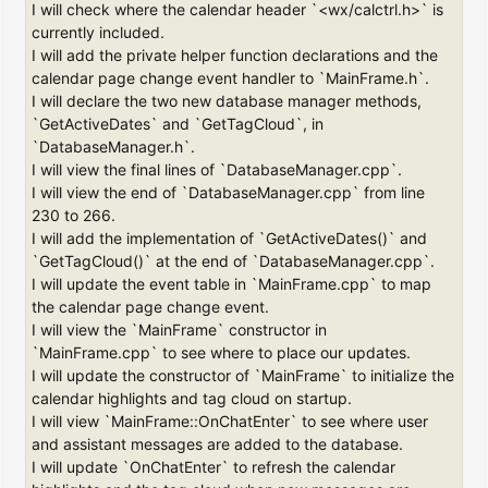
I will check where the calendar header `<wx/calctrl.h>` is
currently included.
I will add the private helper function declarations and the
calendar page change event handler to `MainFrame.h`.
I will declare the two new database manager methods,
`GetActiveDates` and `GetTagCloud`, in
`DatabaseManager.h`.
I will view the final lines of `DatabaseManager.cpp`.
I will view the end of `DatabaseManager.cpp` from line
230 to 266.
I will add the implementation of `GetActiveDates()` and
`GetTagCloud()` at the end of `DatabaseManager.cpp`.
I will update the event table in `MainFrame.cpp` to map
the calendar page change event.
I will view the `MainFrame` constructor in
`MainFrame.cpp` to see where to place our updates.
I will update the constructor of `MainFrame` to initialize the
calendar highlights and tag cloud on startup.
I will view `MainFrame::OnChatEnter` to see where user
and assistant messages are added to the database.
I will update `OnChatEnter` to refresh the calendar