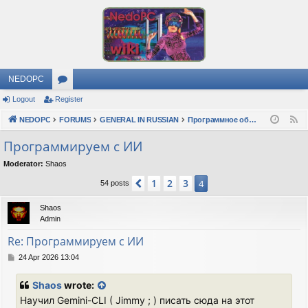
NEDOPC
Logout
Register
or
NEDOPC
u
FORUMS
GENERAL IN RUSSIAN
Программное обеспечение
F
e
m
Программируем с ИИ
e
s
Moderator:
Shaos
d
1
2
3
Previous
4
54 posts
Shaos
Admin
Re: Программируем с ИИ
P
24 Apr 2026 13:04
o
s
Shaos
wrote:
t
Научил Gemini-CLI ( Jimmy ; ) писать сюда на этот