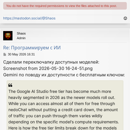
You do not have the required permissions to view the files attached to this post.
https://mastodon.social/@Shaos
T
o
p
Shaos
Admin
Re: Программируем с ИИ
P
30 May 2026 16:31
o
Сделали переключалку доступных моделей:
s
Screenshot from 2026-05-30 16-24-51.png
t
Gemini по поводу их доступности с бесплатным ключом:
The Google AI Studio free tier has become much more
heavily segmented in 2026 as the newer models roll out.
While you can access almost all of them for free through
nedoChat without putting a credit card down, the amount
of traffic you can push through them varies wildly
depending on the specific model's compute requirements.
Here is how the free tier limits break down for the models