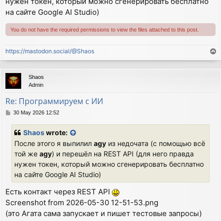
нужен токен, который можно сгенерировать бесплатно
на сайте Google AI Studio)
You do not have the required permissions to view the files attached to this post.
https://mastodon.social/@Shaos
T
o
p
Shaos
Admin
Re: Программируем с ИИ
P
30 May 2026 12:52
o
s
Shaos
wrote:
t
После этого я выпилил
agy
из недочата (с помощью всё
той же
agy
) и перешёл на REST API (для него правда
нужен токен, который можно сгенерировать бесплатно
на сайте Google AI Studio)
Есть контакт через REST API
Screenshot from 2026-05-30 12-51-53.png
(это Агата сама запускает и пишет тестовые запросы)