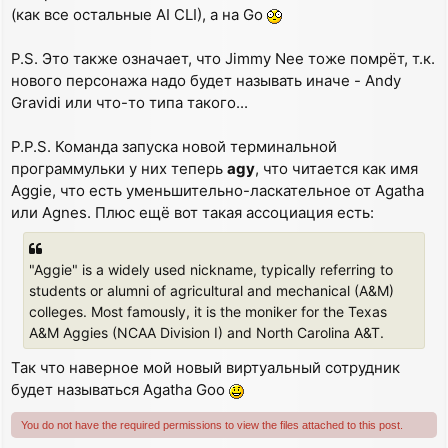
(как все остальные AI CLI), а на Go
P.S. Это также означает, что Jimmy Nee тоже помрёт, т.к.
нового персонажа надо будет называть иначе - Andy
Gravidi или что-то типа такого...
P.P.S. Команда запуска новой терминальной
программульки у них теперь
agy
, что читается как имя
Aggie, что есть уменьшительно-ласкательное от Agatha
или Agnes. Плюс ещё вот такая ассоциация есть:
"Aggie" is a widely used nickname, typically referring to
students or alumni of agricultural and mechanical (A&M)
colleges. Most famously, it is the moniker for the Texas
A&M Aggies (NCAA Division I) and North Carolina A&T.
Так что наверное мой новый виртуальный сотрудник
будет называться Agatha Goo
You do not have the required permissions to view the files attached to this post.