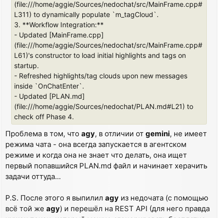
(file:///home/aggie/Sources/nedochat/src/MainFrame.cpp#
L311) to dynamically populate `m_tagCloud`.
3. **Workflow Integration:**
- Updated [MainFrame.cpp]
(file:///home/aggie/Sources/nedochat/src/MainFrame.cpp#
L61)'s constructor to load initial highlights and tags on
startup.
- Refreshed highlights/tag clouds upon new messages
inside `OnChatEnter`.
- Updated [PLAN.md]
(file:///home/aggie/Sources/nedochat/PLAN.md#L21) to
check off Phase 4.
Проблема в том, что
agy
, в отличии от
gemini
, не имеет
режима чата - она всегда запускается в агентском
режиме и когда она не знает что делать, она ищет
первый попавшийся PLAN.md файл и начинает херачить
задачи оттуда...
P.S. После этого я выпилил
agy
из недочата (с помощью
всё той же
agy
) и перешёл на REST API (для него правда