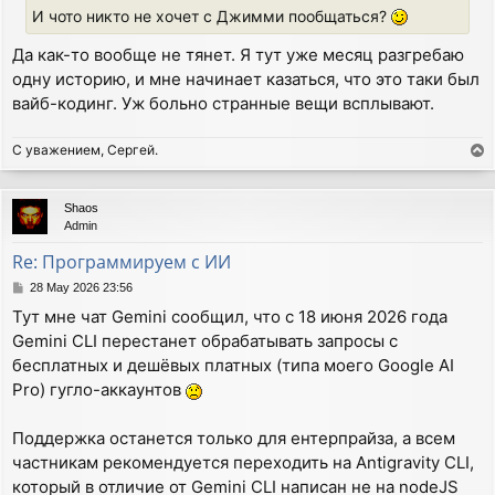
И чото никто не хочет с Джимми пообщаться?
Да как-то вообще не тянет. Я тут уже месяц разгребаю
одну историю, и мне начинает казаться, что это таки был
вайб-кодинг. Уж больно странные вещи всплывают.
С уважением, Сергей.
T
o
p
Shaos
Admin
Re: Программируем с ИИ
P
28 May 2026 23:56
o
Тут мне чат Gemini сообщил, что с 18 июня 2026 года
s
Gemini CLI перестанет обрабатывать запросы с
t
бесплатных и дешёвых платных (типа моего Google AI
Pro) гугло-аккаунтов
Поддержка останется только для ентерпрайза, а всем
частникам рекомендуется переходить на Antigravity CLI,
который в отличие от Gemini CLI написан не на nodeJS