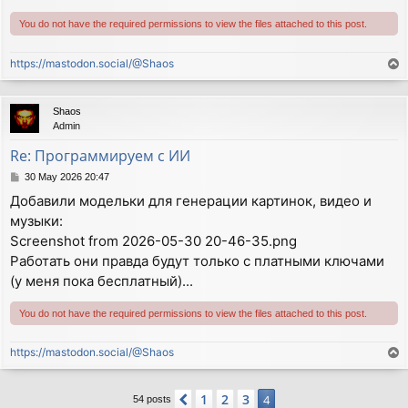
You do not have the required permissions to view the files attached to this post.
https://mastodon.social/@Shaos
T
o
p
Shaos
Admin
Re: Программируем с ИИ
P
30 May 2026 20:47
o
Добавили модельки для генерации картинок, видео и
s
музыки:
t
Screenshot from 2026-05-30 20-46-35.png
Работать они правда будут только с платными ключами
(у меня пока бесплатный)...
You do not have the required permissions to view the files attached to this post.
https://mastodon.social/@Shaos
T
o
p
1
2
3
Previous
4
54 posts