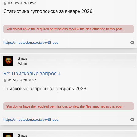
P
03 Feb 2026 11:52
o
Статистика гуглопоиска за январь 2026:
s
t
You do not have the required permissions to view the files attached to this post.
https://mastodon.social/@Shaos
T
o
p
Shaos
Admin
Re: Поисковые запросы
P
01 Mar 2026 01:27
o
Поисковые запросы за февраль 2026:
s
t
You do not have the required permissions to view the files attached to this post.
https://mastodon.social/@Shaos
T
o
p
Shaos