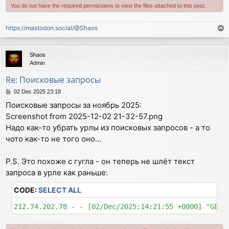
You do not have the required permissions to view the files attached to this post.
https://mastodon.social/@Shaos
T
o
p
Shaos
Admin
Re: Поисковые запросы
P
02 Dec 2025 23:18
o
Поисковые запросы за ноябрь 2025:
s
Screenshot from 2025-12-02 21-32-57.png
t
Надо как-то убрать урлы из поисковых запросов - а то
чото как-то не того оно...
P.S. Это похоже с гугла - он теперь не шлёт текст
запроса в урле как раньше:
CODE:
SELECT ALL