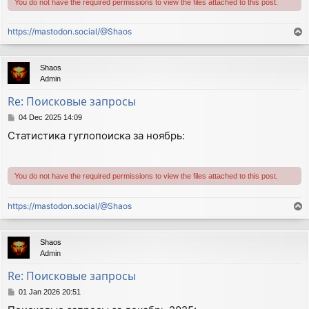
You do not have the required permissions to view the files attached to this post.
https://mastodon.social/@Shaos
T
o
p
Shaos
Admin
Re: Поисковые запросы
P
04 Dec 2025 14:09
o
Статистика гуглопоиска за ноябрь:
s
t
You do not have the required permissions to view the files attached to this post.
https://mastodon.social/@Shaos
T
o
p
Shaos
Admin
Re: Поисковые запросы
P
01 Jan 2026 20:51
o