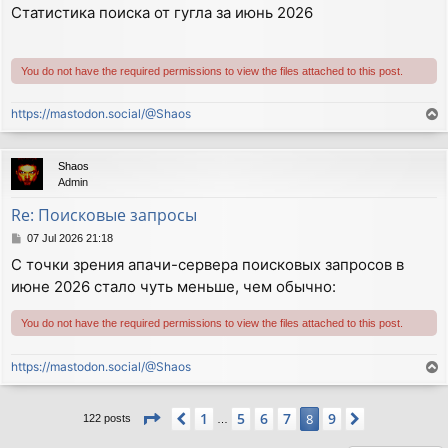
o
Статистика поиска от гугла за июнь 2026
s
t
You do not have the required permissions to view the files attached to this post.
https://mastodon.social/@Shaos
T
o
p
Shaos
Admin
Re: Поисковые запросы
P
07 Jul 2026 21:18
o
С точки зрения апачи-сервера поисковых запросов в
s
июне 2026 стало чуть меньше, чем обычно:
t
You do not have the required permissions to view the files attached to this post.
https://mastodon.social/@Shaos
T
o
p
Page
8
of
9
1
5
6
7
9
Previous
8
Next
122 posts
…