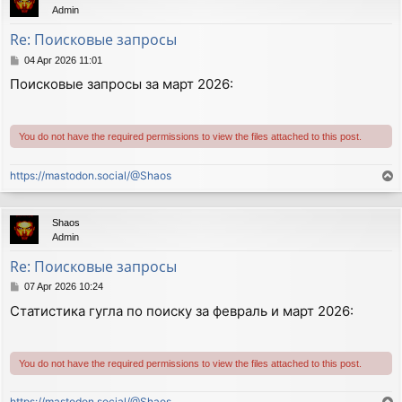
Admin
Re: Поисковые запросы
P
04 Apr 2026 11:01
o
Поисковые запросы за март 2026:
s
t
You do not have the required permissions to view the files attached to this post.
https://mastodon.social/@Shaos
T
o
p
Shaos
Admin
Re: Поисковые запросы
P
07 Apr 2026 10:24
o
Статистика гугла по поиску за февраль и март 2026:
s
t
You do not have the required permissions to view the files attached to this post.
https://mastodon.social/@Shaos