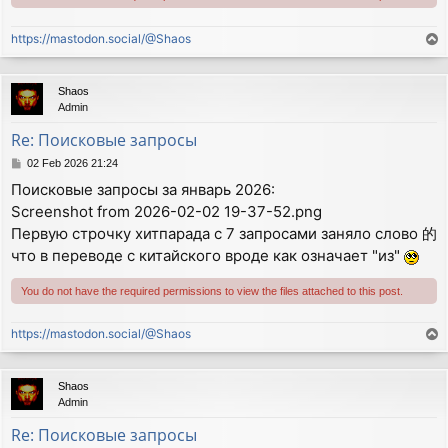
https://mastodon.social/@Shaos
T
o
p
Shaos
Admin
Re: Поисковые запросы
P
02 Feb 2026 21:24
o
Поисковые запросы за январь 2026:
s
Screenshot from 2026-02-02 19-37-52.png
t
Первую строчку хитпарада с 7 запросами заняло слово 的
что в переводе с китайского вроде как означает "из"
You do not have the required permissions to view the files attached to this post.
https://mastodon.social/@Shaos
T
o
p
Shaos
Admin
Re: Поисковые запросы