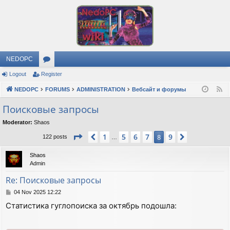
NEDOPC
Logout
Register
or
NEDOPC
u
FORUMS
ADMINISTRATION
Вебсайт и форумы
F
e
m
Поисковые запросы
e
s
Moderator:
Shaos
d
Page
8
of
9
1
5
6
7
9
Previous
8
Next
122 posts
…
Shaos
Admin
Re: Поисковые запросы
P
04 Nov 2025 12:22
o
Статистика гуглопоиска за октябрь подошла:
s
t