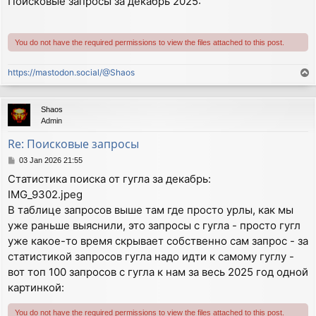
Поисковые запросы за декабрь 2025:
s
t
You do not have the required permissions to view the files attached to this post.
https://mastodon.social/@Shaos
T
o
p
Shaos
Admin
Re: Поисковые запросы
P
03 Jan 2026 21:55
o
Статистика поиска от гугла за декабрь:
s
IMG_9302.jpeg
t
В таблице запросов выше там где просто урлы, как мы
уже раньше выяснили, это запросы с гугла - просто гугл
уже какое-то время скрывает собственно сам запрос - за
статистикой запросов гугла надо идти к самому гуглу -
вот топ 100 запросов с гугла к нам за весь 2025 год одной
картинкой:
You do not have the required permissions to view the files attached to this post.