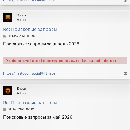
T
o
p
Shaos
Admin
Re: Поисковые запросы
P
03 May 2026 00:36
o
Поисковые запросы за апрель 2026:
s
t
You do not have the required permissions to view the files attached to this post.
https://mastodon.social/@Shaos
T
o
p
Shaos
Admin
Re: Поисковые запросы
P
01 Jun 2026 07:12
o
Поисковые запросы за май 2026:
s
t