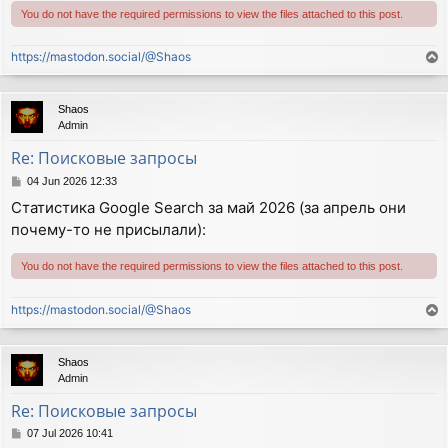
You do not have the required permissions to view the files attached to this post.
https://mastodon.social/@Shaos
T
o
p
Shaos
Admin
Re: Поисковые запросы
P
04 Jun 2026 12:33
o
Статистика Google Search за май 2026 (за апрель они
s
почему-то не присылали):
t
You do not have the required permissions to view the files attached to this post.
https://mastodon.social/@Shaos
T
o
p
Shaos
Admin
Re: Поисковые запросы
P
07 Jul 2026 10:41