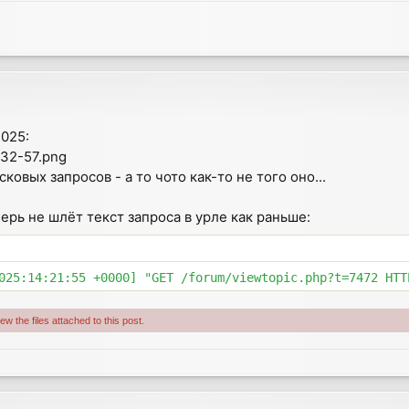
025:
-32-57.png
ковых запросов - а то чото как-то не того оно...
еперь не шлёт текст запроса в урле как раньше:
w the files attached to this post.