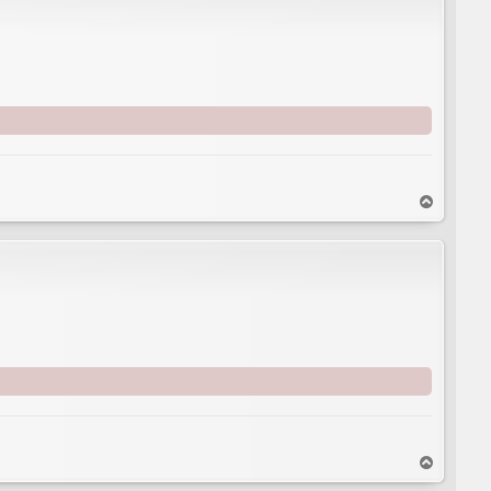
T
o
p
T
o