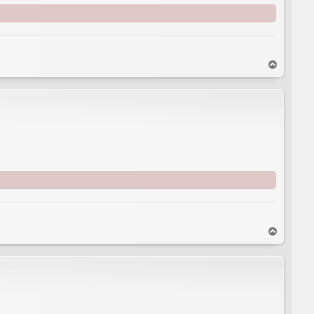
T
o
p
T
o
p