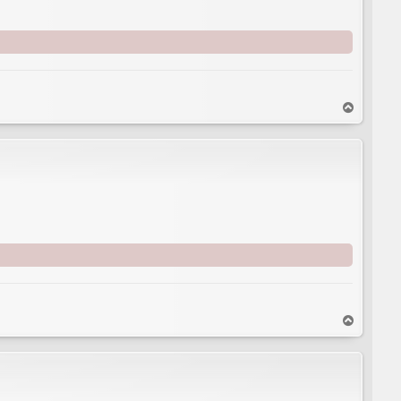
T
o
p
T
o
p