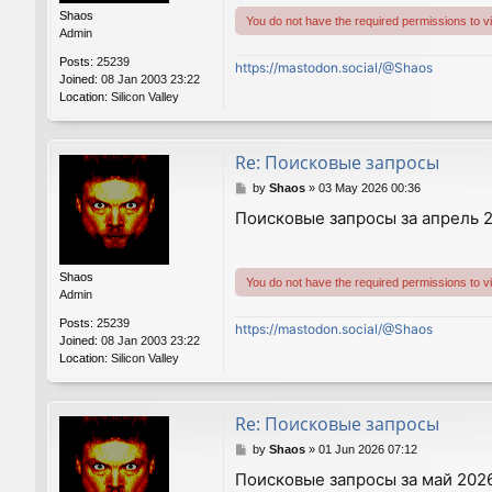
Shaos
You do not have the required permissions to vie
Admin
Posts:
25239
https://mastodon.social/@Shaos
Joined:
08 Jan 2003 23:22
Location:
Silicon Valley
Re: Поисковые запросы
P
by
Shaos
»
03 May 2026 00:36
o
Поисковые запросы за апрель 2
s
t
Shaos
You do not have the required permissions to vie
Admin
Posts:
25239
https://mastodon.social/@Shaos
Joined:
08 Jan 2003 23:22
Location:
Silicon Valley
Re: Поисковые запросы
P
by
Shaos
»
01 Jun 2026 07:12
o
Поисковые запросы за май 2026
s