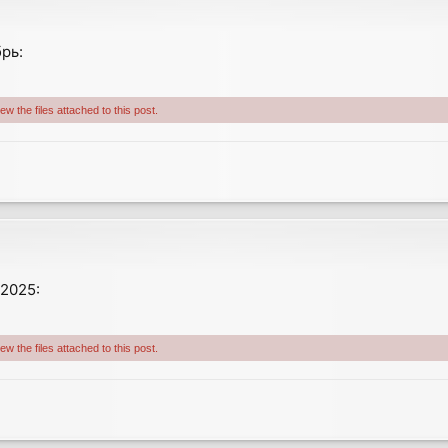
рь:
w the files attached to this post.
2025:
w the files attached to this post.