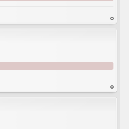
T
o
p
T
o
p