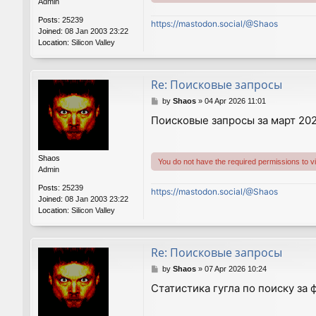
Admin
Posts:
25239
https://mastodon.social/@Shaos
Joined:
08 Jan 2003 23:22
Location:
Silicon Valley
Re: Поисковые запросы
P
by
Shaos
»
04 Apr 2026 11:01
o
Поисковые запросы за март 202
s
t
Shaos
You do not have the required permissions to vie
Admin
Posts:
25239
https://mastodon.social/@Shaos
Joined:
08 Jan 2003 23:22
Location:
Silicon Valley
Re: Поисковые запросы
P
by
Shaos
»
07 Apr 2026 10:24
o
Статистика гугла по поиску за 
s
t