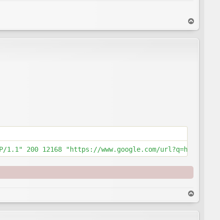
T
o
p
T
o
p