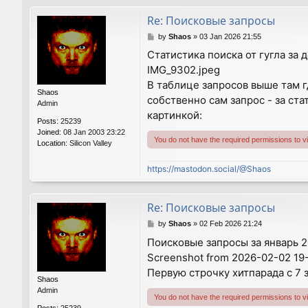
Re: Поисковые запросы
P
by
Shaos
»
03 Jan 2026 21:55
o
Статистика поиска от гугла за 
s
IMG_9302.jpeg
t
В таблице запросов выше там г
Shaos
собственно сам запрос - за стат
Admin
картинкой:
Posts:
25239
Joined:
08 Jan 2003 23:22
You do not have the required permissions to vie
Location:
Silicon Valley
https://mastodon.social/@Shaos
Re: Поисковые запросы
P
by
Shaos
»
02 Feb 2026 21:24
o
Поисковые запросы за январь 2
s
Screenshot from 2026-02-02 19
t
Первую строчку хитпарада с 7 
Shaos
Admin
You do not have the required permissions to vie