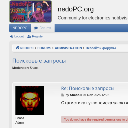
nedoPC.org
Community for electronics hobbyist
NEDOPC
Forums
Logout
Register
NEDOPC
FORUMS
ADMINISTRATION
Вебсайт и форумы
Поисковые запросы
Moderator:
Shaos
Re: Поисковые запросы
P
by
Shaos
»
04 Nov 2025 12:22
o
Статистика гуглопоиска за окт
s
t
Shaos
You do not have the required permissions to vie
Admin