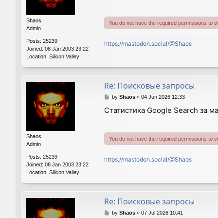
t
Shaos
You do not have the required permissions to vie
Admin
Posts:
25239
https://mastodon.social/@Shaos
Joined:
08 Jan 2003 23:22
Location:
Silicon Valley
Re: Поисковые запросы
P
by
Shaos
»
04 Jun 2026 12:33
o
Статистика Google Search за м
s
t
Shaos
You do not have the required permissions to vie
Admin
Posts:
25239
https://mastodon.social/@Shaos
Joined:
08 Jan 2003 23:22
Location:
Silicon Valley
Re: Поисковые запросы
P
by
Shaos
»
07 Jul 2026 10:41