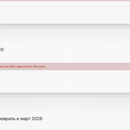
6:
w the files attached to this post.
февраль и март 2026: