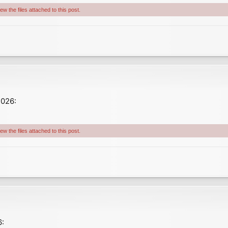
w the files attached to this post.
026:
w the files attached to this post.
: