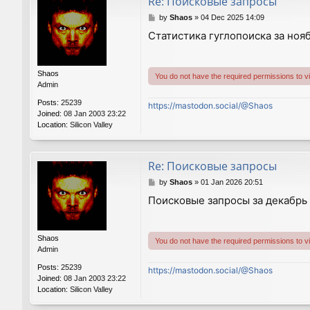
Re: Поисковые запросы
P
by
Shaos
»
04 Dec 2025 14:09
o
Статистика гуглопоиска за нояб
s
t
Shaos
You do not have the required permissions to vie
Admin
Posts:
25239
https://mastodon.social/@Shaos
Joined:
08 Jan 2003 23:22
Location:
Silicon Valley
Re: Поисковые запросы
P
by
Shaos
»
01 Jan 2026 20:51
o
Поисковые запросы за декабрь 
s
t
Shaos
You do not have the required permissions to vie
Admin
Posts:
25239
https://mastodon.social/@Shaos
Joined:
08 Jan 2003 23:22
Location:
Silicon Valley