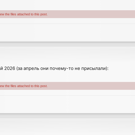
w the files attached to this post.
ай 2026 (за апрель они почему-то не присылали):
w the files attached to this post.