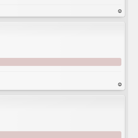
T
o
p
T
o
p