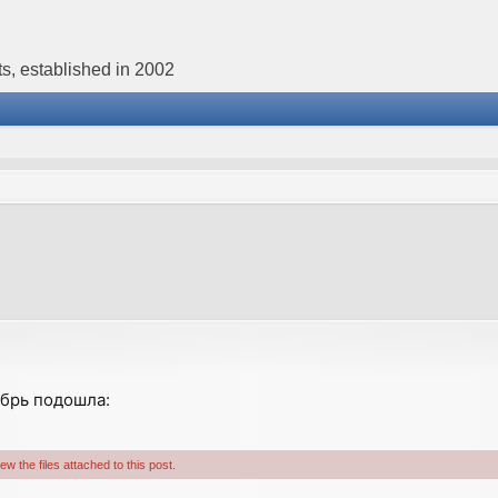
s, established in 2002
ябрь подошла:
w the files attached to this post.