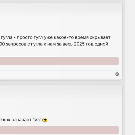
p
гугла - просто гугл уже какое-то время скрывает
00 запросов с гугла к нам за весь 2025 год одной
T
o
p
 как означает "из"