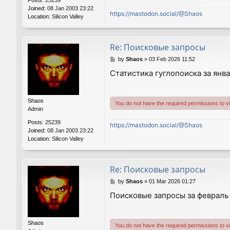
Posts:
25239
Joined:
08 Jan 2003 23:22
https://mastodon.social/@Shaos
Location:
Silicon Valley
Re: Поисковые запросы
P
by
Shaos
»
03 Feb 2026 11:52
o
Статистика гуглопоиска за янва
s
t
Shaos
You do not have the required permissions to vie
Admin
Posts:
25239
https://mastodon.social/@Shaos
Joined:
08 Jan 2003 23:22
Location:
Silicon Valley
Re: Поисковые запросы
P
by
Shaos
»
01 Mar 2026 01:27
o
Поисковые запросы за февраль
s
t
Shaos
You do not have the required permissions to vie