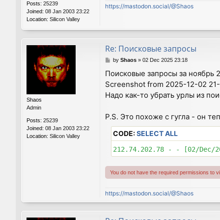
Posts:
25239
https://mastodon.social/@Shaos
Joined:
08 Jan 2003 23:22
Location:
Silicon Valley
Re: Поисковые запросы
P
by
Shaos
»
02 Dec 2025 23:18
o
Поисковые запросы за ноябрь 2
s
Screenshot from 2025-12-02 21
t
Надо как-то убрать урлы из поис
Shaos
Admin
P.S. Это похоже с гугла - он т
Posts:
25239
Joined:
08 Jan 2003 23:22
CODE:
SELECT ALL
Location:
Silicon Valley
You do not have the required permissions to vie
https://mastodon.social/@Shaos