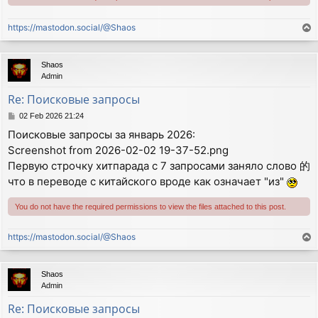
https://mastodon.social/@Shaos
T
o
p
Shaos
Admin
Re: Поисковые запросы
P
02 Feb 2026 21:24
o
Поисковые запросы за январь 2026:
s
Screenshot from 2026-02-02 19-37-52.png
t
Первую строчку хитпарада с 7 запросами заняло слово 的
что в переводе с китайского вроде как означает "из"
You do not have the required permissions to view the files attached to this post.
https://mastodon.social/@Shaos
T
o
p
Shaos
Admin
Re: Поисковые запросы