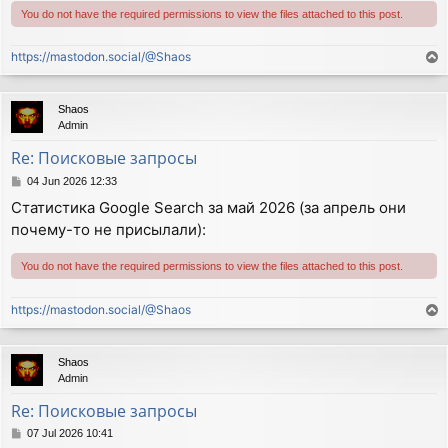
You do not have the required permissions to view the files attached to this post.
https://mastodon.social/@Shaos
T
o
p
Shaos
Admin
Re: Поисковые запросы
P
04 Jun 2026 12:33
o
Статистика Google Search за май 2026 (за апрель они
s
почему-то не присылали):
t
You do not have the required permissions to view the files attached to this post.
https://mastodon.social/@Shaos
T
o
p
Shaos
Admin
Re: Поисковые запросы
P
07 Jul 2026 10:41