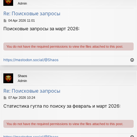
Admin
Re: Поисковые запросы
P
04 Apr 2026 11:01
o
Поисковые запросы за март 2026:
s
t
You do not have the required permissions to view the files attached to this post.
https://mastodon.social/@Shaos
T
o
p
Shaos
Admin
Re: Поисковые запросы
P
07 Apr 2026 10:24
o
Статистика гугла по поиску за февраль и март 2026:
s
t
You do not have the required permissions to view the files attached to this post.
https://mastodon.social/@Shaos