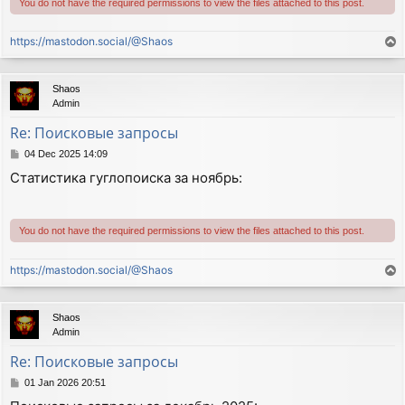
You do not have the required permissions to view the files attached to this post.
https://mastodon.social/@Shaos
T
o
p
Shaos
Admin
Re: Поисковые запросы
P
04 Dec 2025 14:09
o
Статистика гуглопоиска за ноябрь:
s
t
You do not have the required permissions to view the files attached to this post.
https://mastodon.social/@Shaos
T
o
p
Shaos
Admin
Re: Поисковые запросы
P
01 Jan 2026 20:51
o