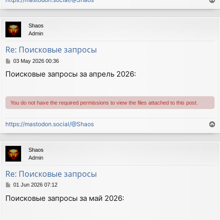
T
o
p
Shaos
Admin
Re: Поисковые запросы
P
03 May 2026 00:36
o
Поисковые запросы за апрель 2026:
s
t
You do not have the required permissions to view the files attached to this post.
https://mastodon.social/@Shaos
T
o
p
Shaos
Admin
Re: Поисковые запросы
P
01 Jun 2026 07:12
o
Поисковые запросы за май 2026:
s
t