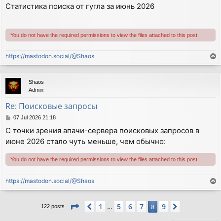
o
Статистика поиска от гугла за июнь 2026
s
t
You do not have the required permissions to view the files attached to this post.
https://mastodon.social/@Shaos
T
o
p
Shaos
Admin
Re: Поисковые запросы
P
07 Jul 2026 21:18
o
С точки зрения апачи-сервера поисковых запросов в
s
июне 2026 стало чуть меньше, чем обычно:
t
You do not have the required permissions to view the files attached to this post.
https://mastodon.social/@Shaos
T
o
p
Page
8
of
9
1
5
6
7
9
Previous
8
Next
122 posts
…