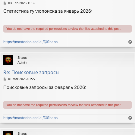
P
03 Feb 2026 11:52
o
Статистика гуглопоиска за январь 2026:
s
t
You do not have the required permissions to view the files attached to this post.
https://mastodon.social/@Shaos
T
o
p
Shaos
Admin
Re: Поисковые запросы
P
01 Mar 2026 01:27
o
Поисковые запросы за февраль 2026:
s
t
You do not have the required permissions to view the files attached to this post.
https://mastodon.social/@Shaos
T
o
p
Shaos