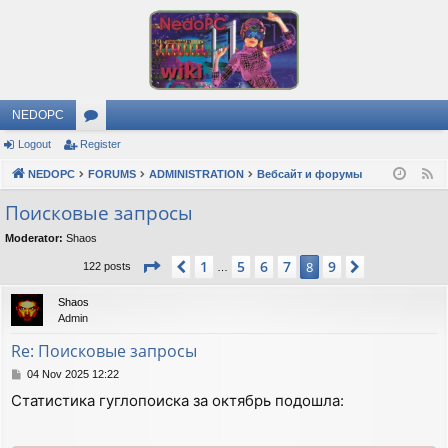
NEDOPC
Logout
Register
or
NEDOPC
u
FORUMS
ADMINISTRATION
Вебсайт и форумы
F
e
m
Поисковые запросы
e
s
Moderator:
Shaos
d
Page
8
of
9
1
5
6
7
9
Previous
8
Next
122 posts
…
Shaos
Admin
Re: Поисковые запросы
P
04 Nov 2025 12:22
o
Статистика гуглопоиска за октябрь подошла:
s
t