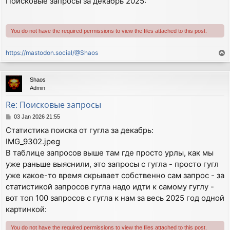
Поисковые запросы за декабрь 2025:
s
t
You do not have the required permissions to view the files attached to this post.
https://mastodon.social/@Shaos
T
o
p
Shaos
Admin
Re: Поисковые запросы
P
03 Jan 2026 21:55
o
Статистика поиска от гугла за декабрь:
s
IMG_9302.jpeg
t
В таблице запросов выше там где просто урлы, как мы
уже раньше выяснили, это запросы с гугла - просто гугл
уже какое-то время скрывает собственно сам запрос - за
статистикой запросов гугла надо идти к самому гуглу -
вот топ 100 запросов с гугла к нам за весь 2025 год одной
картинкой:
You do not have the required permissions to view the files attached to this post.