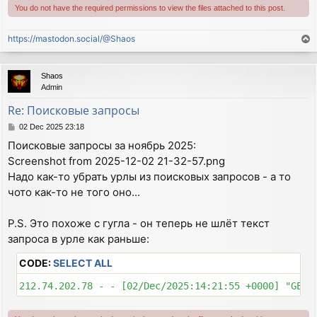
You do not have the required permissions to view the files attached to this post.
https://mastodon.social/@Shaos
T
o
p
Shaos
Admin
Re: Поисковые запросы
P
02 Dec 2025 23:18
o
Поисковые запросы за ноябрь 2025:
s
Screenshot from 2025-12-02 21-32-57.png
t
Надо как-то убрать урлы из поисковых запросов - а то
чото как-то не того оно...
P.S. Это похоже с гугла - он теперь не шлёт текст
запроса в урле как раньше:
CODE:
SELECT ALL