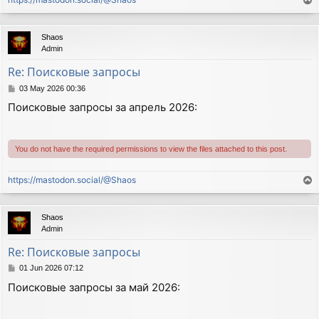
T
o
p
Shaos
Admin
Re: Поисковые запросы
P
03 May 2026 00:36
o
Поисковые запросы за апрель 2026:
s
t
You do not have the required permissions to view the files attached to this post.
https://mastodon.social/@Shaos
T
o
p
Shaos
Admin
Re: Поисковые запросы
P
01 Jun 2026 07:12
o
Поисковые запросы за май 2026:
s
t