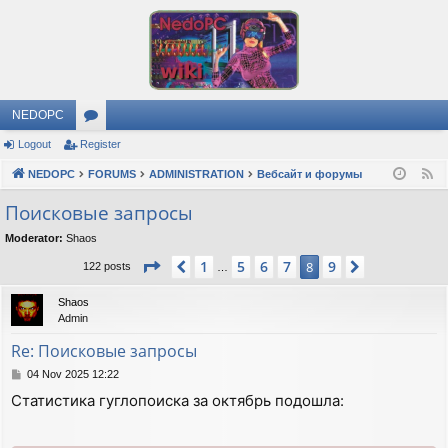
NEDOPC
Logout
Register
or
NEDOPC
u
FORUMS
ADMINISTRATION
Вебсайт и форумы
F
e
m
Поисковые запросы
e
s
Moderator:
Shaos
d
Page
8
of
9
1
5
6
7
9
Previous
8
Next
122 posts
…
Shaos
Admin
Re: Поисковые запросы
P
04 Nov 2025 12:22
o
Статистика гуглопоиска за октябрь подошла:
s
t