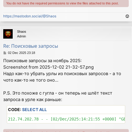
You do not have the required permissions to view the files attached to this post.
https://mastodon.social/@Shaos
T
o
p
Shaos
Admin
Re: Поисковые запросы
P
02 Dec 2025 23:18
o
Поисковые запросы за ноябрь 2025:
s
Screenshot from 2025-12-02 21-32-57.png
t
Надо как-то убрать урлы из поисковых запросов - а то
чото как-то не того оно...
P.S. Это похоже с гугла - он теперь не шлёт текст
запроса в урле как раньше:
CODE:
SELECT ALL