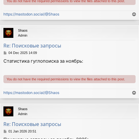
You do not have the required permissions to view the files attached to this post.
https://mastodon.social/@Shaos
T
o
p
Shaos
Admin
Re: Поисковые запросы
P
04 Dec 2025 14:09
o
Статистика гуглопоиска за ноябрь:
s
t
You do not have the required permissions to view the files attached to this post.
https://mastodon.social/@Shaos
T
o
p
Shaos
Admin
Re: Поисковые запросы
P
01 Jan 2026 20:51
o