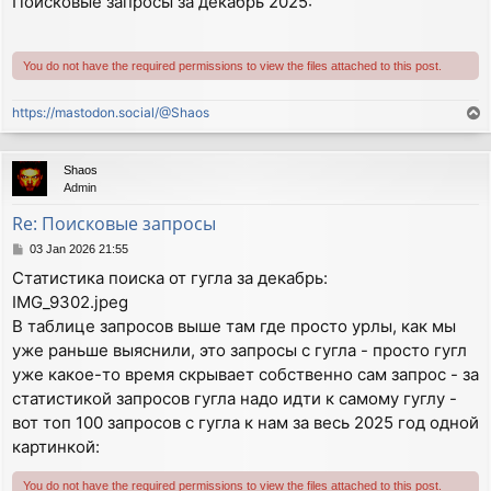
Поисковые запросы за декабрь 2025:
s
t
You do not have the required permissions to view the files attached to this post.
https://mastodon.social/@Shaos
T
o
p
Shaos
Admin
Re: Поисковые запросы
P
03 Jan 2026 21:55
o
Статистика поиска от гугла за декабрь:
s
IMG_9302.jpeg
t
В таблице запросов выше там где просто урлы, как мы
уже раньше выяснили, это запросы с гугла - просто гугл
уже какое-то время скрывает собственно сам запрос - за
статистикой запросов гугла надо идти к самому гуглу -
вот топ 100 запросов с гугла к нам за весь 2025 год одной
картинкой:
You do not have the required permissions to view the files attached to this post.