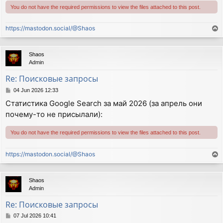
You do not have the required permissions to view the files attached to this post.
https://mastodon.social/@Shaos
T
o
p
Shaos
Admin
Re: Поисковые запросы
P
04 Jun 2026 12:33
o
Статистика Google Search за май 2026 (за апрель они
s
почему-то не присылали):
t
You do not have the required permissions to view the files attached to this post.
https://mastodon.social/@Shaos
T
o
p
Shaos
Admin
Re: Поисковые запросы
P
07 Jul 2026 10:41