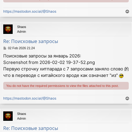
https://mastodon.social/@Shaos
T
o
p
Shaos
Admin
Re: Поисковые запросы
P
02 Feb 2026 21:24
o
Поисковые запросы за январь 2026:
s
Screenshot from 2026-02-02 19-37-52.png
t
Первую строчку хитпарада с 7 запросами заняло слово 的
что в переводе с китайского вроде как означает "из"
You do not have the required permissions to view the files attached to this post.
https://mastodon.social/@Shaos
T
o
p
Shaos
Admin
Re: Поисковые запросы