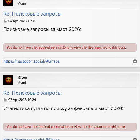
Admin
Re: Поисковые запросы
P
04 Apr 2026 11:01
o
Поисковые запросы за март 2026:
s
t
You do not have the required permissions to view the files attached to this post.
https://mastodon.social/@Shaos
T
o
p
Shaos
Admin
Re: Поисковые запросы
P
07 Apr 2026 10:24
o
Статистика гугла по поиску за февраль и март 2026:
s
t
You do not have the required permissions to view the files attached to this post.
https://mastodon.social/@Shaos