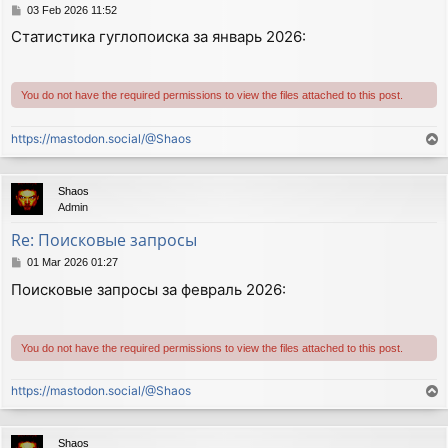
P
03 Feb 2026 11:52
o
Статистика гуглопоиска за январь 2026:
s
t
You do not have the required permissions to view the files attached to this post.
https://mastodon.social/@Shaos
T
o
p
Shaos
Admin
Re: Поисковые запросы
P
01 Mar 2026 01:27
o
Поисковые запросы за февраль 2026:
s
t
You do not have the required permissions to view the files attached to this post.
https://mastodon.social/@Shaos
T
o
p
Shaos