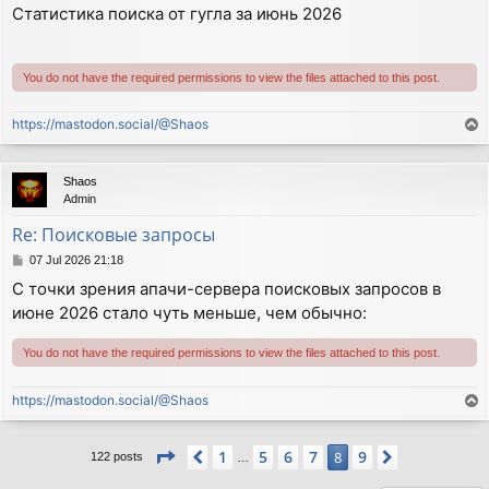
o
Статистика поиска от гугла за июнь 2026
s
t
You do not have the required permissions to view the files attached to this post.
https://mastodon.social/@Shaos
T
o
p
Shaos
Admin
Re: Поисковые запросы
P
07 Jul 2026 21:18
o
С точки зрения апачи-сервера поисковых запросов в
s
июне 2026 стало чуть меньше, чем обычно:
t
You do not have the required permissions to view the files attached to this post.
https://mastodon.social/@Shaos
T
o
p
Page
8
of
9
1
5
6
7
9
Previous
8
Next
122 posts
…