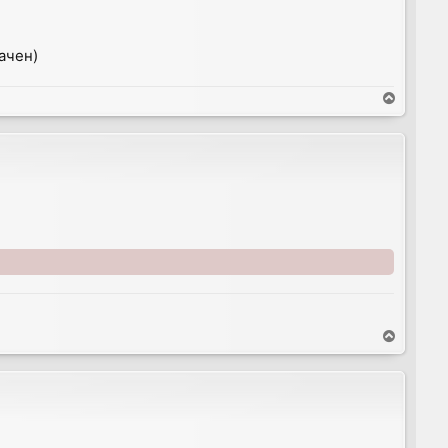
ачен)
T
o
p
T
o
p