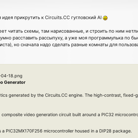
 идея прикрутить к Circuits.CC гугловский AI
еет читать схемы, там нарисованные, и строить по ним нет
зумно расставить рассыпуху, а уже моя программулька по бы
ста), но сначала надо сделать разные комнаты для пользова
-04-18.png
eo Generator
ics generated by the Circuits.CC engine. The high-contrast, fixed-gri
a composite video generation circuit built around a PIC32 microcont
is a PIC32MX170F256 microcontroller housed in a DIP28 package.