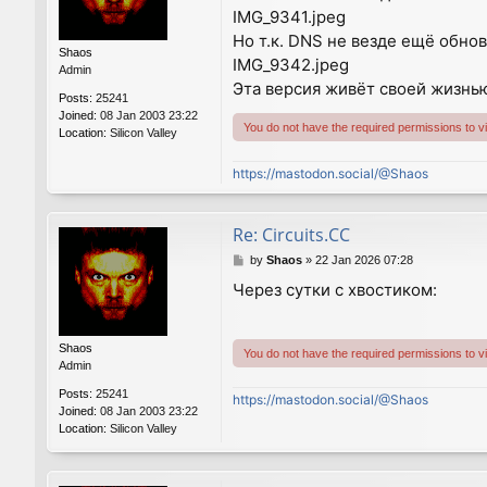
IMG_9341.jpeg
t
Но т.к. DNS не везде ещё обно
Shaos
IMG_9342.jpeg
Admin
Эта версия живёт своей жизнью 
Posts:
25241
Joined:
08 Jan 2003 23:22
You do not have the required permissions to vie
Location:
Silicon Valley
https://mastodon.social/@Shaos
Re: Circuits.CC
P
by
Shaos
»
22 Jan 2026 07:28
o
Через сутки с хвостиком:
s
t
Shaos
You do not have the required permissions to vie
Admin
Posts:
25241
https://mastodon.social/@Shaos
Joined:
08 Jan 2003 23:22
Location:
Silicon Valley