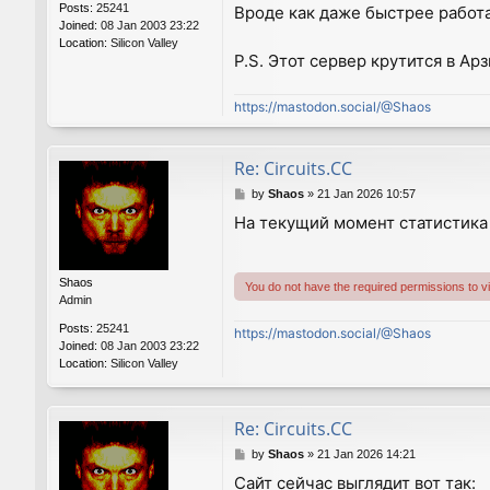
Posts:
25241
Вроде как даже быстрее работ
Joined:
08 Jan 2003 23:22
Location:
Silicon Valley
P.S. Этот сервер крутится в А
https://mastodon.social/@Shaos
Re: Circuits.CC
P
by
Shaos
»
21 Jan 2026 10:57
o
На текущий момент статистика 
s
t
Shaos
You do not have the required permissions to vie
Admin
Posts:
25241
https://mastodon.social/@Shaos
Joined:
08 Jan 2003 23:22
Location:
Silicon Valley
Re: Circuits.CC
P
by
Shaos
»
21 Jan 2026 14:21
o
Сайт сейчас выглядит вот так:
s