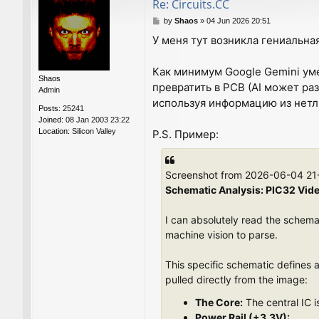
Re: Circuits.CC
P
by
Shaos
»
04 Jun 2026 20:51
o
У меня тут возникла гениальная
s
t
Как минимум Google Gemini ум
Shaos
превратить в PCB (AI может ра
Admin
используя информацию из нетли
Posts:
25241
Joined:
08 Jan 2003 23:22
Location:
Silicon Valley
P.S. Пример:
Screenshot from 2026-06-04 21
Schematic Analysis: PIC32 Vid
I can absolutely read the schemat
machine vision to parse.
This specific schematic defines 
pulled directly from the image:
The Core:
The central IC 
Power Rail (+3.3V):