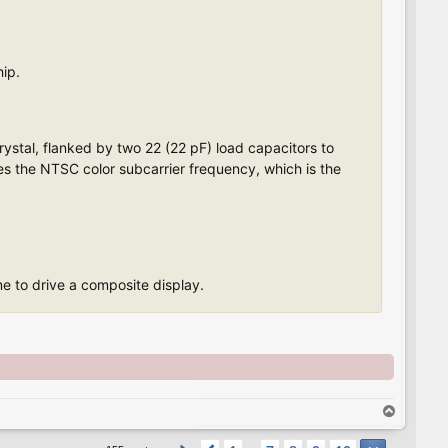
hip.
tal, flanked by two 22 (22 pF) load capacitors to
es the NTSC color subcarrier frequency, which is the
e to drive a composite display.
T
o
p