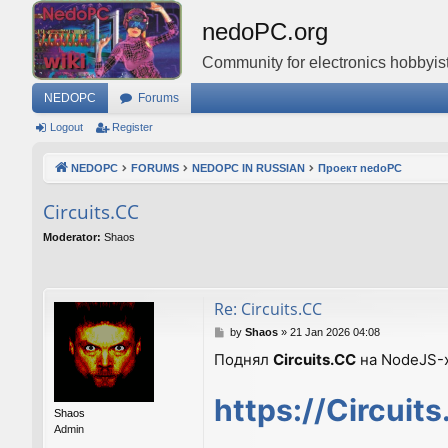
nedoPC.org
Community for electronics hobbyist
NEDOPC
Forums
Logout
Register
NEDOPC
FORUMS
NEDOPC IN RUSSIAN
Проект nedoPC
Circuits.CC
Moderator:
Shaos
Re: Circuits.CC
P
by
Shaos
»
21 Jan 2026 04:08
o
Поднял
Circuits.CC
на NodeJS-х
s
t
https://Circuit
Shaos
Admin