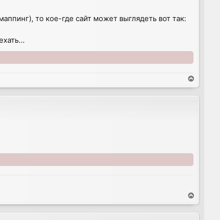
аппинг), то кое-где сайт может выглядеть вот так:
ъехать…
T
o
p
T
o
p