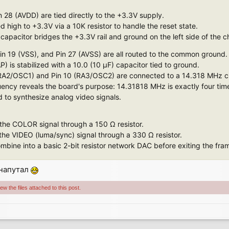
 28 (AVDD) are tied directly to the +3.3V supply.
ed high to +3.3V via a 10K resistor to handle the reset state.
 capacitor bridges the +3.3V rail and ground on the left side of the c
in 19 (VSS), and Pin 27 (AVSS) are all routed to the common ground.
) is stabilized with a 10.0 (10 µF) capacitor tied to ground.
RA2/OSC1) and Pin 10 (RA3/OSC2) are connected to a 14.318 MHz crys
uency reveals the board's purpose: 14.31818 MHz is exactly four tim
 to synthesize analog video signals.
 the COLOR signal through a 150 Ω resistor.
the VIDEO (luma/sync) signal through a 330 Ω resistor.
bine into a basic 2-bit resistor network DAC before exiting the fram
 напутал
w the files attached to this post.