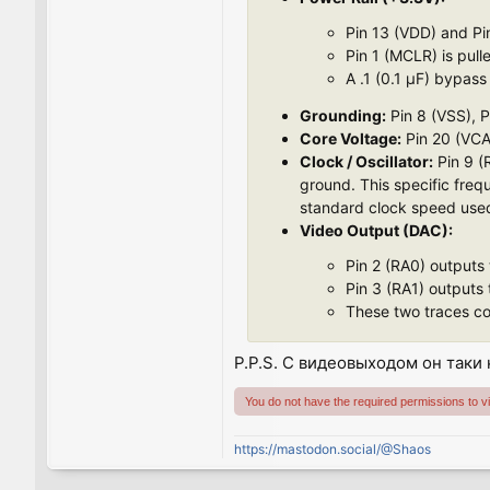
Pin 13 (VDD) and Pin
Pin 1 (MCLR) is pull
A .1 (0.1 µF) bypass
Grounding:
Pin 8 (VSS), P
Core Voltage:
Pin 20 (VCAP
Clock / Oscillator:
Pin 9 (
ground. This specific freq
standard clock speed used
Video Output (DAC):
Pin 2 (RA0) outputs
Pin 3 (RA1) outputs 
These two traces com
P.P.S. С видеовыходом он таки
You do not have the required permissions to vie
https://mastodon.social/@Shaos