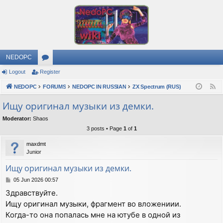
NEDOPC
Logout
Register
or
NEDOPC
u
FORUMS
NEDOPC IN RUSSIAN
ZX Spectrum (RUS)
F
e
m
Ищу оригинал музыки из демки.
e
s
Moderator:
Shaos
d
3 posts • Page
1
of
1
maxdmt
Junior
Ищу оригинал музыки из демки.
P
05 Jun 2026 00:57
o
Здравствуйте.
s
Ищу оригинал музыки, фрагмент во вложениии.
t
Когда-то она попалась мне на ютубе в одной из