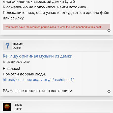
многочиленных вариаций демки Lyra 2.
К сожалению не получилось найти источник.
Подскажите пож, если узнаете откуда это, в идеале файл
или ссылку.
You do not have the required permissions to view the files attached to this post.
T
o
p
maxdmt
Junior
Re: Ищу оригинал музыки из демки.
P
05 Jun 2026 02:50
o
Нашлась!
s
Помогли добрые люди.
t
https://zxart.ee/rus/avtory/a/asc/disco1/
PS: *.asc не цепляется ко вложениям
T
o
p
Shaos
Admin