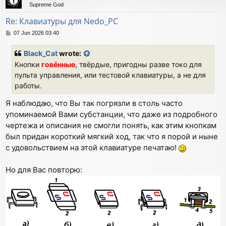
Supreme God
Re: Клавиатуры для Nedo_PC
P
07 Jun 2026 03:40
o
s
Black_Cat
wrote:
t
Кнопки
говённые
, твёрдые, пригодны разве токо для
пульта управления, или тестовой клавиатуры, а не для
работы.
Я наблюдаю, что Вы так погрязли в столь часто
упоминаемой Вами субстанции, что даже из подробного
чертежа и описания не смогли понять, как этим кнопкам
был придан короткий мягкий ход, так что я порой и ныне
с удовольствием на этой клавиатуре печатаю!
Но для Вас повторю: