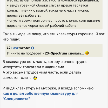
местах из-за потери жёсткости ломаются проводники;
- ввиду говённой сборки спустя время теряется
контакт плёнки с платой, из-за чего часть кнопок
перестаёт работать;
- спустя время контроллер просто глючит, хотя питание
нормальное через новый рабочий кабель.
Так а я нигде не пишу, что эти клавиатуры хорошие. Я вот
что пишу:
Lavr
wrote:
И никто не подберёт -
ZX-Spectrum
сделать...
В клавиатуре есть часть, которую очень трудно
испортить: толкатели с надписями.
А это весьма трудоёмкая часть, если делать
самостоятельно!
И видя клавиатуру на мусорке, я всегда вспоминаю
как я делал собственную клавиатуру для
"Специалиста"
: