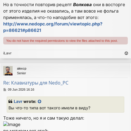
Но в точности повторив рецепт
Волкова
они в восторге
от этого изделия не оказались, а там вовсе не фольга
применялась, а что-то наподобие вот этого:
http://www.nedopc.org/forum/viewtopic.php?
p=86621#p86621
You do not have the required permissions to view the files attached to this post.
iLavr
T
o
p
alexcp
Senior
Re: Клавиатуры для Nedo_PC
P
09 Jun 2026 16:16
o
s
Lavr
wrote:
t
Вы что-то типа вот такого имели в виду?
Тоже ничего, но я и сам такую делал:
по мотивам вот этой: