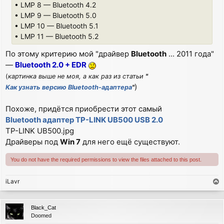
• LMP 8 — Bluetooth 4.2
• LMP 9 — Bluetooth 5.0
• LMP 10 — Bluetooth 5.1
• LMP 11 — Bluetooth 5.2
По этому критерию мой "драйвер
Bluetooth
... 2011 года"
—
Bluetooth 2.0 + EDR
(
картинка выше не моя, а как раз из статьи
"
)
Как узнать версию Bluetooth-адаптера
"
Похоже, придётся приобрести этот самый
Bluetooth адаптер TP-LINK UB500 USB 2.0
TP-LINK UB500.jpg
Драйверы под
Win 7
для него ещё существуют.
You do not have the required permissions to view the files attached to this post.
iLavr
T
o
p
Black_Cat
Doomed