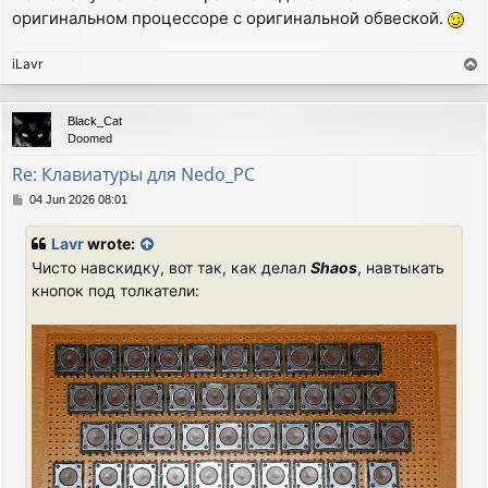
оригинальном процессоре с оригинальной обвеской.
iLavr
T
o
p
Black_Cat
Doomed
Re: Клавиатуры для Nedo_PC
P
04 Jun 2026 08:01
o
s
Lavr
wrote:
t
Чисто навскидку, вот так, как делал
Shaos
, навтыкать
кнопок под толкатели: