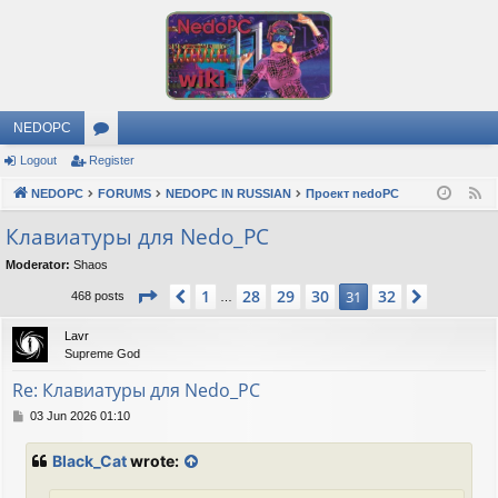
NEDOPC
Logout
Register
or
NEDOPC
u
FORUMS
NEDOPC IN RUSSIAN
Проект nedoPC
F
e
m
Клавиатуры для Nedo_PC
e
s
Moderator:
Shaos
d
Page
31
of
32
1
28
29
30
32
Previous
31
Next
468 posts
…
Lavr
Supreme God
Re: Клавиатуры для Nedo_PC
P
03 Jun 2026 01:10
o
s
Black_Cat
wrote:
t