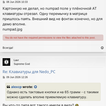
P
08 Jun 2026 10:33
o
Картонную не делал, но numpad поле у плёночной АТ
s
клавиатуры отрезал. Одну перемычку в матрице
t
пришлось паять. Внешний вид не фонтан конечно, но для
демо вполне.
numpad.jpg
You do not have the required permissions to view the files attached to this post.
Всегда!
T
o
p
Lavr
Supreme God
Re: Клавиатуры для Nedo_PC
P
09 Jun 2026 12:26
o
s
alexcp
wrote:
t
Однако есть тактовые кнопки и на 65 грамм - с такими
можно сделать вполне приемлемую клавиатуру.
Вы что-то типа вот такого имели в виду?