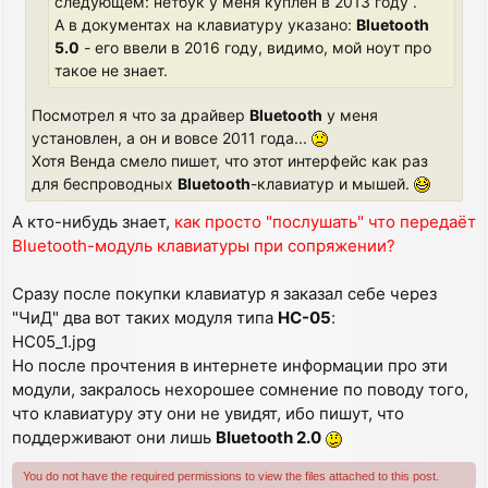
следующем: нетбук у меня куплен в 2013 году .
А в документах на клавиатуру указано:
Bluetooth
5.0
- его ввели в 2016 году, видимо, мой ноут про
такое не знает.
Посмотрел я что за драйвер
Bluetooth
у меня
установлен, а он и вовсе 2011 года...
Хотя Венда смело пишет, что этот интерфейс как раз
для беспроводных
Bluetooth
-клавиатур и мышей.
А кто-нибудь знает,
как просто "послушать" что передаёт
Bluetooth-модуль клавиатуры при сопряжении?
Сразу после покупки клавиатур я заказал себе через
"ЧиД" два вот таких модуля типа
HC-05
:
HC05_1.jpg
Но после прочтения в интернете информации про эти
модули, закралось нехорошее сомнение по поводу того,
что клавиатуру эту они не увидят, ибо пишут, что
поддерживают они лишь
Bluetooth 2.0
You do not have the required permissions to view the files attached to this post.