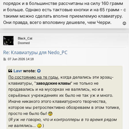
порядок и в большинстве рассчитаны на силу 160 грамм
и больше. Однако есть тактовые кнопки и на 65 грамм - с
такими можно сделать вполне приемлемую клавиатуру.
Они правда, всего вполовину дешевле, чем Черри.
T
o
p
Black_Cat
Doomed
Re: Клавиатуры для Nedo_PC
P
07 Jun 2026 14:18
o
s
Lavr
wrote:
t
По состоянию на те годы
, когда делались эти эрзац-
клавиатуры, "
заводские клавы
" не только не
продавались и на мусорках не валялись, но и в
серьёзных учреждениях их было не так уж и много.
Иначе никакого этого клавиатурного творчества,
которое мы ретроспективно обозреваем в этом топике,
просто не было бы!
(
Я уж не говорю, что и контроллеры в то время рядом
не валялись...
)