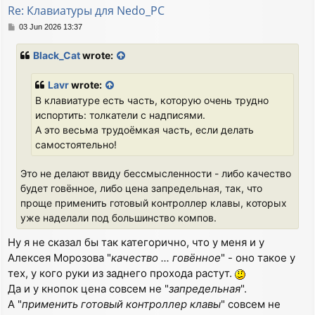
Re: Клавиатуры для Nedo_PC
P
03 Jun 2026 13:37
o
s
Black_Cat
wrote:
t
Lavr
wrote:
В клавиатуре есть часть, которую очень трудно
испортить: толкатели с надписями.
А это весьма трудоёмкая часть, если делать
самостоятельно!
Это не делают ввиду бессмысленности - либо качество
будет говённое, либо цена запредельная, так, что
проще применить готовый контроллер клавы, которых
уже наделали под большинство компов.
Ну я не сказал бы так категорично, что у меня и у
Алексея Морозова "
качество ... говённое
" - оно такое у
тех, у кого руки из заднего прохода растут.
Да и у кнопок цена совсем не "
запредельная
".
А "
применить готовый контроллер клавы
" совсем не