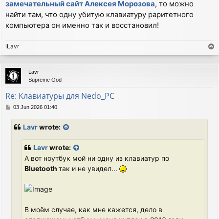
замечательный сайт Алексея Морозова
, то можно
найти там, что одну убитую клавиатуру раритетного
компьютера он именно так и восстановил!
iLavr
T
o
p
Lavr
Supreme God
Re: Клавиатуры для Nedo_PC
P
03 Jun 2026 01:40
o
s
Lavr
wrote:
t
Lavr
wrote:
А вот ноутбук мой ни одну из клавиатур по
Bluetooth
так и не увидел...
В моём случае, как мне кажется, дело в