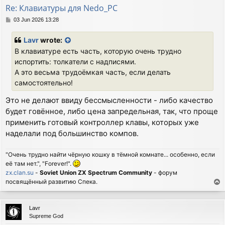
Re: Клавиатуры для Nedo_PC
P
03 Jun 2026 13:28
o
s
Lavr
wrote:
t
В клавиатуре есть часть, которую очень трудно
испортить: толкатели с надписями.
А это весьма трудоёмкая часть, если делать
самостоятельно!
Это не делают ввиду бессмысленности - либо качество
будет говённое, либо цена запредельная, так, что проще
применить готовый контроллер клавы, которых уже
наделали под большинство компов.
"Очень трудно найти чёрную кошку в тёмной комнате... особенно, если
её там нет.", "Forever!".
zx.clan.su
-
Soviet Union ZX Spectrum Community
- форум
посвящённый развитию Спека.
T
o
p
Lavr
Supreme God