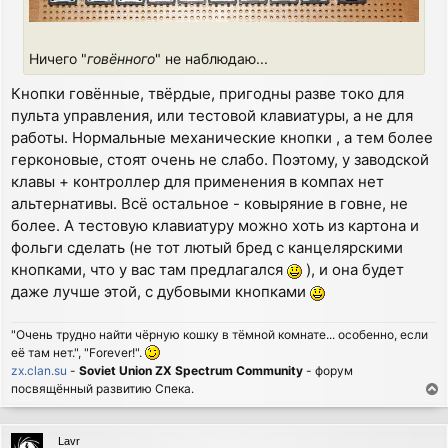
Ничего "
говённого
" не наблюдаю...
Кнопки говённые, твёрдые, пригодны разве токо для
пульта управления, или тестовой клавиатуры, а не для
работы. Нормальные механические кнопки , а тем более
герконовые, стоят очень не слабо. Поэтому, у заводской
клавы + контроллер для применения в компах нет
альтернативы. Всё остальное - ковыряние в говне, не
более. А тестовую клавиатуру можно хоть из картона и
фольги сделать (не тот лютый бред с канцелярскими
кнопками, что у вас там предлагался
), и она будет
даже лучше этой, с дубовыми кнопками
"Очень трудно найти чёрную кошку в тёмной комнате... особенно, если
её там нет.", "Forever!".
zx.clan.su
-
Soviet Union ZX Spectrum Community
- форум
посвящённый развитию Спека.
T
o
p
Lavr