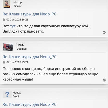
alexcp
Senior
Re: Клавиатуры для Nedo_PC
P
07 Jun 2026 16:23
o
Вот
тут
кто-то делал картонную клавиатуру 4х4.
s
Выглядит страшновато.
t
T
o
p
FizikS
Doomed
Re: Клавиатуры для Nedo_PC
P
07 Jun 2026 23:21
o
По ссылке в конце подборки инструкций по сборке
s
разных самоделок нашел еще более страшную вещь:
t
картонная мышь!
T
o
p
Mondx
Devil
Re: Клавиатуры для Nedo_PC