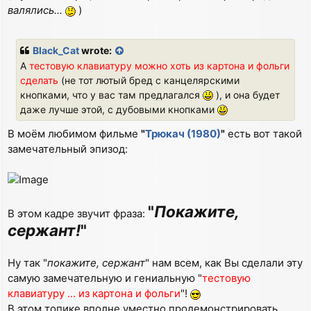
валялись...
)
Black_Cat
wrote:
А
тестовую клавиатуру можно хоть из картона и фольги
сделать
(не тот лютый бред с канцелярскими
кнопками, что у вас там предлагался
), и она будет
даже лучше этой, с дубовыми кнопками
В моём любимом фильме
"
Трюкач (1980)
"
есть вот такой
замечательный эпизод:
"
Покажите,
В этом кадре звучит фраза:
сержант!
"
Ну так "
покажите, сержант
" нам всем, как Вы сделали эту
самую замечательную и гениальную "
тестовую
клавиатуру ... из картона и фольги
"!
В этом топике вполне уместно продемонстрировать