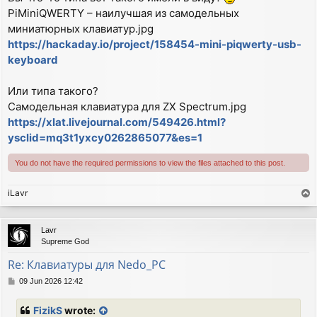
PiMiniQWERTY – наилучшая из самодельных
миниатюрных клавиатур.jpg
https://hackaday.io/project/158454-mini-piqwerty-usb-
keyboard
Или типа такого?
Самодельная клавиатура для ZX Spectrum.jpg
https://xlat.livejournal.com/549426.html?
ysclid=mq3t1yxcy0262865077&es=1
You do not have the required permissions to view the files attached to this post.
iLavr
T
o
p
Lavr
Supreme God
Re: Клавиатуры для Nedo_PC
P
09 Jun 2026 12:42
o
s
FizikS
wrote:
t