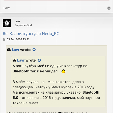
iLavr
T
o
p
Lavr
Supreme God
Re: Клавиатуры для Nedo_PC
P
03 Jun 2026 13:21
o
s
Lavr
wrote:
t
Lavr
wrote:
А вот ноутбук мой ни одну из клавиатур по
Bluetooth
так и не увидел...
...
В моём случае, как мне кажется, дело в
следующем: нетбук у меня куплен в 2013 году .
А в документах на клавиатуру указано:
Bluetooth
5.0
- его ввели в 2016 году, видимо, мой ноут про
такое не знает.