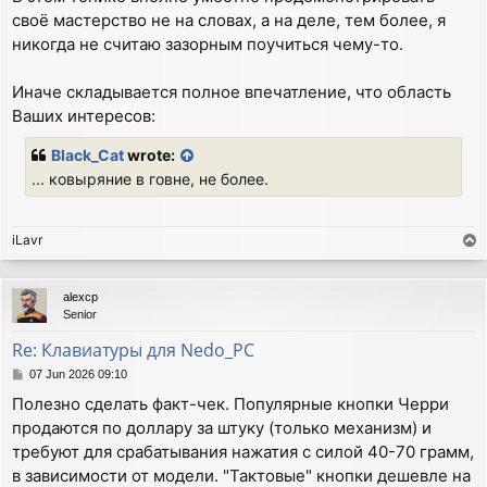
своё мастерство не на словах, а на деле, тем более, я
никогда не считаю зазорным поучиться чему-то.
Иначе складывается полное впечатление, что область
Ваших интересов:
Black_Cat
wrote:
... ковыряние в говне, не более.
iLavr
T
o
p
alexcp
Senior
Re: Клавиатуры для Nedo_PC
P
07 Jun 2026 09:10
o
Полезно сделать факт-чек. Популярные кнопки Черри
s
продаются по доллару за штуку (только механизм) и
t
требуют для срабатывания нажатия с силой 40-70 грамм,
в зависимости от модели. "Тактовые" кнопки дешевле на