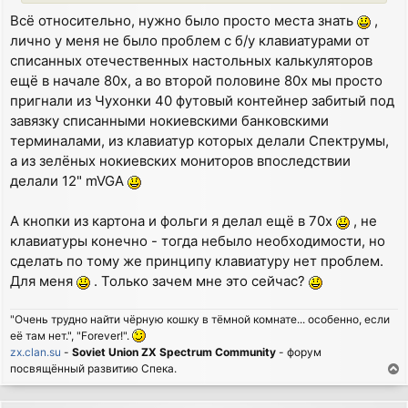
Всё относительно, нужно было просто места знать
,
лично у меня не было проблем с б/у клавиатурами от
списанных отечественных настольных калькуляторов
ещё в начале 80х, а во второй половине 80х мы просто
пригнали из Чухонки 40 футовый контейнер забитый под
завязку списанными нокиевскими банковскими
терминалами, из клавиатур которых делали Спектрумы,
а из зелёных нокиевских мониторов впоследствии
делали 12" mVGA
А кнопки из картона и фольги я делал ещё в 70х
, не
клавиатуры конечно - тогда небыло необходимости, но
сделать по тому же принципу клавиатуру нет проблем.
Для меня
. Только зачем мне это сейчас?
"Очень трудно найти чёрную кошку в тёмной комнате... особенно, если
её там нет.", "Forever!".
zx.clan.su
-
Soviet Union ZX Spectrum Community
- форум
посвящённый развитию Спека.
T
o
p