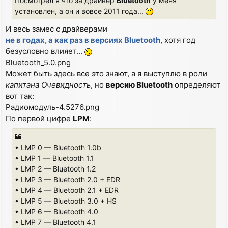
Посмотрел я что за драйвер
Bluetooth
у меня
установлен, а он и вовсе 2011 года...
И весь замес с драйверами
не в годах, а как раз в версиях Bluetooth
, хотя год
безусловно влияет...
Bluetooth_5.0.png
Может быть здесь все это знают, а я выступлю в роли
капитана Очевидность
, но
версию Bluetooth
определяют
вот так:
Радиомодуль-4.5276.png
По первой цифре
LPM
:
• LMP 0 — Bluetooth 1.0b
• LMP 1 — Bluetooth 1.1
• LMP 2 — Bluetooth 1.2
• LMP 3 — Bluetooth 2.0 + EDR
• LMP 4 — Bluetooth 2.1 + EDR
• LMP 5 — Bluetooth 3.0 + HS
• LMP 6 — Bluetooth 4.0
• LMP 7 — Bluetooth 4.1