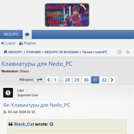
NEDOPC
Logout
Register
or
NEDOPC
u
FORUMS
NEDOPC IN RUSSIAN
Проект nedoPC
F
e
m
Клавиатуры для Nedo_PC
e
s
Moderator:
Shaos
d
Page
31
of
32
1
28
29
30
32
Previous
31
Next
468 posts
…
Lavr
Supreme God
Re: Клавиатуры для Nedo_PC
P
03 Jun 2026 01:10
o
s
Black_Cat
wrote:
t