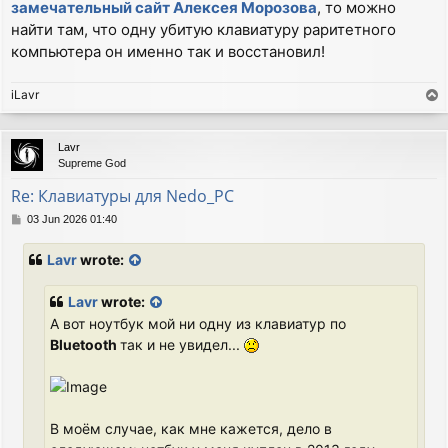
замечательный сайт Алексея Морозова
, то можно
найти там, что одну убитую клавиатуру раритетного
компьютера он именно так и восстановил!
iLavr
T
o
p
Lavr
Supreme God
Re: Клавиатуры для Nedo_PC
P
03 Jun 2026 01:40
o
s
Lavr
wrote:
t
Lavr
wrote:
А вот ноутбук мой ни одну из клавиатур по
Bluetooth
так и не увидел...
В моём случае, как мне кажется, дело в