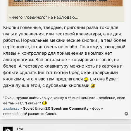
Ничего "
говённого
" не наблюдаю...
Кнопки говённые, твёрдые, пригодны разве токо для
пульта управления, или тестовой клавиатуры, а не для
работы. Нормальные механические кнопки , а тем более
герконовые, стоят очень не слабо. Поэтому, у заводской
клавы + контроллер для применения в компах нет
альтернативы. Всё остальное - ковыряние в говне, не
более. А тестовую клавиатуру можно хоть из картона и
фольги сделать (не тот лютый бред с канцелярскими
кнопками, что у вас там предлагался
), и она будет
даже лучше этой, с дубовыми кнопками
"Очень трудно найти чёрную кошку в тёмной комнате... особенно, если
её там нет.", "Forever!".
zx.clan.su
-
Soviet Union ZX Spectrum Community
- форум
посвящённый развитию Спека.
T
o
p
Lavr