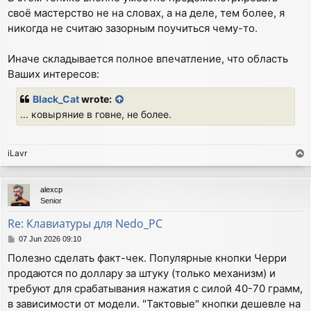
своё мастерство не на словах, а на деле, тем более, я
никогда не считаю зазорным поучиться чему-то.
Иначе складывается полное впечатление, что область
Ваших интересов:
Black_Cat
wrote:
... ковыряние в говне, не более.
iLavr
T
o
p
alexcp
Senior
Re: Клавиатуры для Nedo_PC
P
07 Jun 2026 09:10
o
Полезно сделать факт-чек. Популярные кнопки Черри
s
продаются по доллару за штуку (только механизм) и
t
требуют для срабатывания нажатия с силой 40-70 грамм,
в зависимости от модели. "Тактовые" кнопки дешевле на