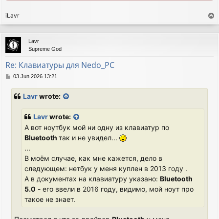
iLavr
T
o
p
Lavr
Supreme God
Re: Клавиатуры для Nedo_PC
P
03 Jun 2026 13:21
o
s
Lavr
wrote:
t
Lavr
wrote:
А вот ноутбук мой ни одну из клавиатур по
Bluetooth
так и не увидел...
...
В моём случае, как мне кажется, дело в
следующем: нетбук у меня куплен в 2013 году .
А в документах на клавиатуру указано:
Bluetooth
5.0
- его ввели в 2016 году, видимо, мой ноут про
такое не знает.