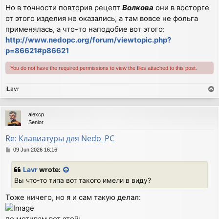
Но в точности повторив рецепт
Волкова
они в восторге
от этого изделия не оказались, а там вовсе не фольга
применялась, а что-то наподобие вот этого:
http://www.nedopc.org/forum/viewtopic.php?
p=86621#p86621
You do not have the required permissions to view the files attached to this post.
iLavr
T
o
p
alexcp
Senior
Re: Клавиатуры для Nedo_PC
P
09 Jun 2026 16:16
o
s
Lavr
wrote:
t
Вы что-то типа вот такого имели в виду?
Тоже ничего, но я и сам такую делал:
по мотивам вот этой: