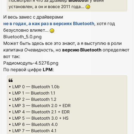
Посмотрел я что за драйвер
Bluetooth
у меня
установлен, а он и вовсе 2011 года...
И весь замес с драйверами
не в годах, а как раз в версиях Bluetooth
, хотя год
безусловно влияет...
Bluetooth_5.0.png
Может быть здесь все это знают, а я выступлю в роли
капитана Очевидность
, но
версию Bluetooth
определяют
вот так:
Радиомодуль-4.5276.png
По первой цифре
LPM
:
• LMP 0 — Bluetooth 1.0b
• LMP 1 — Bluetooth 1.1
• LMP 2 — Bluetooth 1.2
• LMP 3 — Bluetooth 2.0 + EDR
• LMP 4 — Bluetooth 2.1 + EDR
• LMP 5 — Bluetooth 3.0 + HS
• LMP 6 — Bluetooth 4.0
• LMP 7 — Bluetooth 4.1