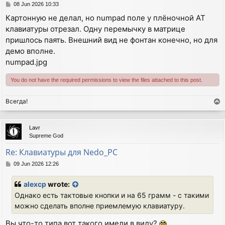
P
08 Jun 2026 10:33
o
Картонную не делал, но numpad поле у плёночной АТ
s
клавиатуры отрезал. Одну перемычку в матрице
t
пришлось паять. Внешний вид не фонтан конечно, но для
демо вполне.
numpad.jpg
You do not have the required permissions to view the files attached to this post.
Всегда!
T
o
p
Lavr
Supreme God
Re: Клавиатуры для Nedo_PC
P
09 Jun 2026 12:26
o
s
alexcp
wrote:
t
Однако есть тактовые кнопки и на 65 грамм - с такими
можно сделать вполне приемлемую клавиатуру.
Вы что-то типа вот такого имели в виду?