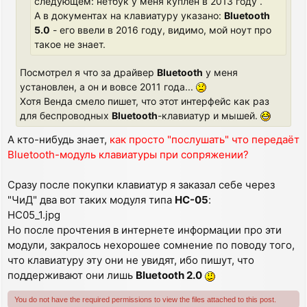
следующем: нетбук у меня куплен в 2013 году .
А в документах на клавиатуру указано:
Bluetooth
5.0
- его ввели в 2016 году, видимо, мой ноут про
такое не знает.
Посмотрел я что за драйвер
Bluetooth
у меня
установлен, а он и вовсе 2011 года...
Хотя Венда смело пишет, что этот интерфейс как раз
для беспроводных
Bluetooth
-клавиатур и мышей.
А кто-нибудь знает,
как просто "послушать" что передаёт
Bluetooth-модуль клавиатуры при сопряжении?
Сразу после покупки клавиатур я заказал себе через
"ЧиД" два вот таких модуля типа
HC-05
:
HC05_1.jpg
Но после прочтения в интернете информации про эти
модули, закралось нехорошее сомнение по поводу того,
что клавиатуру эту они не увидят, ибо пишут, что
поддерживают они лишь
Bluetooth 2.0
You do not have the required permissions to view the files attached to this post.