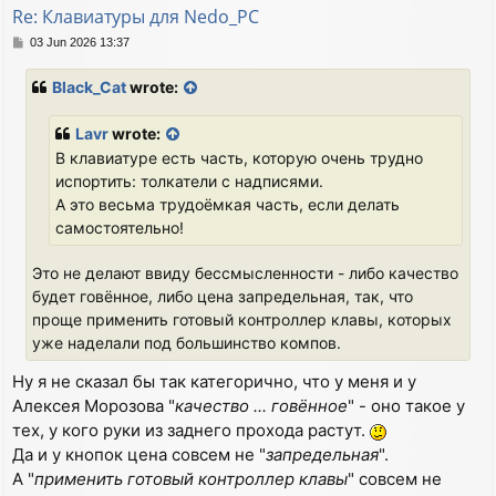
Re: Клавиатуры для Nedo_PC
P
03 Jun 2026 13:37
o
s
Black_Cat
wrote:
t
Lavr
wrote:
В клавиатуре есть часть, которую очень трудно
испортить: толкатели с надписями.
А это весьма трудоёмкая часть, если делать
самостоятельно!
Это не делают ввиду бессмысленности - либо качество
будет говённое, либо цена запредельная, так, что
проще применить готовый контроллер клавы, которых
уже наделали под большинство компов.
Ну я не сказал бы так категорично, что у меня и у
Алексея Морозова "
качество ... говённое
" - оно такое у
тех, у кого руки из заднего прохода растут.
Да и у кнопок цена совсем не "
запредельная
".
А "
применить готовый контроллер клавы
" совсем не