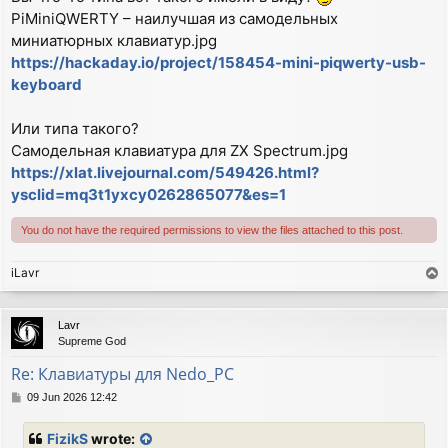
PiMiniQWERTY – наилучшая из самодельных
миниатюрных клавиатур.jpg
https://hackaday.io/project/158454-mini-piqwerty-usb-
keyboard
Или типа такого?
Самодельная клавиатура для ZX Spectrum.jpg
https://xlat.livejournal.com/549426.html?
ysclid=mq3t1yxcy0262865077&es=1
You do not have the required permissions to view the files attached to this post.
iLavr
T
o
p
Lavr
Supreme God
Re: Клавиатуры для Nedo_PC
P
09 Jun 2026 12:42
o
s
FizikS
wrote:
t