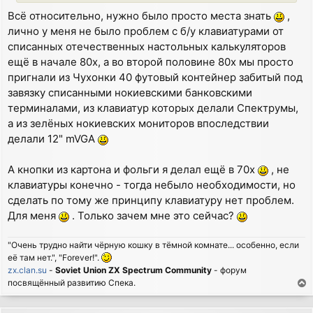
Всё относительно, нужно было просто места знать
,
лично у меня не было проблем с б/у клавиатурами от
списанных отечественных настольных калькуляторов
ещё в начале 80х, а во второй половине 80х мы просто
пригнали из Чухонки 40 футовый контейнер забитый под
завязку списанными нокиевскими банковскими
терминалами, из клавиатур которых делали Спектрумы,
а из зелёных нокиевских мониторов впоследствии
делали 12" mVGA
А кнопки из картона и фольги я делал ещё в 70х
, не
клавиатуры конечно - тогда небыло необходимости, но
сделать по тому же принципу клавиатуру нет проблем.
Для меня
. Только зачем мне это сейчас?
"Очень трудно найти чёрную кошку в тёмной комнате... особенно, если
её там нет.", "Forever!".
zx.clan.su
-
Soviet Union ZX Spectrum Community
- форум
посвящённый развитию Спека.
T
o
p