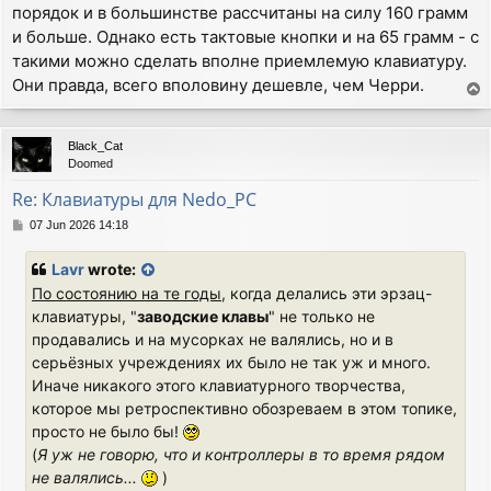
порядок и в большинстве рассчитаны на силу 160 грамм
и больше. Однако есть тактовые кнопки и на 65 грамм - с
такими можно сделать вполне приемлемую клавиатуру.
Они правда, всего вполовину дешевле, чем Черри.
T
o
p
Black_Cat
Doomed
Re: Клавиатуры для Nedo_PC
P
07 Jun 2026 14:18
o
s
Lavr
wrote:
t
По состоянию на те годы
, когда делались эти эрзац-
клавиатуры, "
заводские клавы
" не только не
продавались и на мусорках не валялись, но и в
серьёзных учреждениях их было не так уж и много.
Иначе никакого этого клавиатурного творчества,
которое мы ретроспективно обозреваем в этом топике,
просто не было бы!
(
Я уж не говорю, что и контроллеры в то время рядом
не валялись...
)