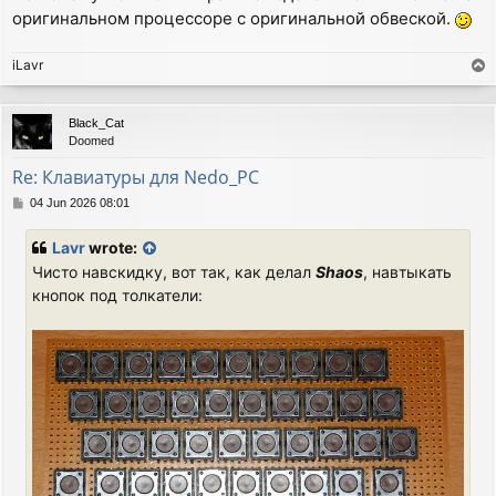
оригинальном процессоре с оригинальной обвеской.
iLavr
T
o
p
Black_Cat
Doomed
Re: Клавиатуры для Nedo_PC
P
04 Jun 2026 08:01
o
s
Lavr
wrote:
t
Чисто навскидку, вот так, как делал
Shaos
, навтыкать
кнопок под толкатели: