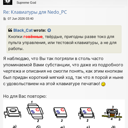
Supreme God
Re: Клавиатуры для Nedo_PC
P
07 Jun 2026 03:40
o
s
Black_Cat
wrote:
t
Кнопки
говённые
, твёрдые, пригодны разве токо для
пульта управления, или тестовой клавиатуры, а не для
работы.
Я наблюдаю, что Вы так погрязли в столь часто
упоминаемой Вами субстанции, что даже из подробного
чертежа и описания не смогли понять, как этим кнопкам
был придан короткий мягкий ход, так что я порой и ныне
с удовольствием на этой клавиатуре печатаю!
Но для Вас повторю: