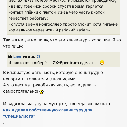
местах из-за потери жёсткости ломаются проводники;
- ввиду говённой сборки спустя время теряется
контакт плёнки с платой, из-за чего часть кнопок
перестаёт работать;
- спустя время контроллер просто глючит, хотя питание
нормальное через новый рабочий кабель.
Так а я нигде не пишу, что эти клавиатуры хорошие. Я вот
что пишу:
Lavr
wrote:
И никто не подберёт -
ZX-Spectrum
сделать...
В клавиатуре есть часть, которую очень трудно
испортить: толкатели с надписями.
А это весьма трудоёмкая часть, если делать
самостоятельно!
И видя клавиатуру на мусорке, я всегда вспоминаю
как я делал собственную клавиатуру для
"Специалиста"
: