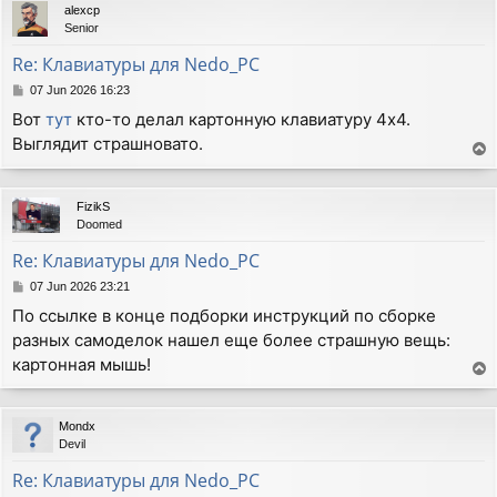
alexcp
Senior
Re: Клавиатуры для Nedo_PC
P
07 Jun 2026 16:23
o
Вот
тут
кто-то делал картонную клавиатуру 4х4.
s
Выглядит страшновато.
t
T
o
p
FizikS
Doomed
Re: Клавиатуры для Nedo_PC
P
07 Jun 2026 23:21
o
По ссылке в конце подборки инструкций по сборке
s
разных самоделок нашел еще более страшную вещь:
t
картонная мышь!
T
o
p
Mondx
Devil
Re: Клавиатуры для Nedo_PC