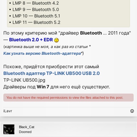
• LMP 8 — Bluetooth 4.2
• LMP 9 — Bluetooth 5.0
• LMP 10 — Bluetooth 5.1
• LMP 11 — Bluetooth 5.2
По этому критерию мой "драйвер
Bluetooth
... 2011 года"
—
Bluetooth 2.0 + EDR
(
картинка выше не моя, а как раз из статьи
"
)
Как узнать версию Bluetooth-адаптера
"
Похоже, придётся приобрести этот самый
Bluetooth адаптер TP-LINK UB500 USB 2.0
TP-LINK UB500.jpg
Драйверы под
Win 7
для него ещё существуют.
You do not have the required permissions to view the files attached to this post.
iLavr
T
o
p
Black_Cat
Doomed