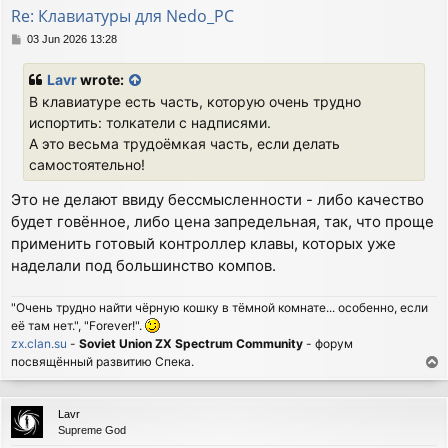
Re: Клавиатуры для Nedo_PC
P
03 Jun 2026 13:28
o
s
Lavr
wrote:
t
В клавиатуре есть часть, которую очень трудно
испортить: толкатели с надписями.
А это весьма трудоёмкая часть, если делать
самостоятельно!
Это не делают ввиду бессмысленности - либо качество
будет говённое, либо цена запредельная, так, что проще
применить готовый контроллер клавы, которых уже
наделали под большинство компов.
"Очень трудно найти чёрную кошку в тёмной комнате... особенно, если
её там нет.", "Forever!".
zx.clan.su
-
Soviet Union ZX Spectrum Community
- форум
посвящённый развитию Спека.
T
o
p
Lavr
Supreme God