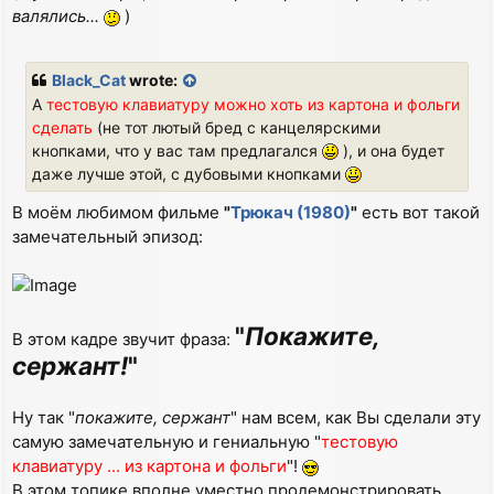
валялись...
)
Black_Cat
wrote:
А
тестовую клавиатуру можно хоть из картона и фольги
сделать
(не тот лютый бред с канцелярскими
кнопками, что у вас там предлагался
), и она будет
даже лучше этой, с дубовыми кнопками
В моём любимом фильме
"
Трюкач (1980)
"
есть вот такой
замечательный эпизод:
"
Покажите,
В этом кадре звучит фраза:
сержант!
"
Ну так "
покажите, сержант
" нам всем, как Вы сделали эту
самую замечательную и гениальную "
тестовую
клавиатуру ... из картона и фольги
"!
В этом топике вполне уместно продемонстрировать