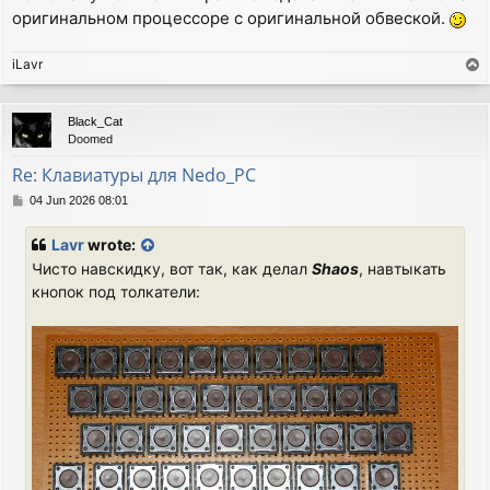
оригинальном процессоре с оригинальной обвеской.
iLavr
T
o
p
Black_Cat
Doomed
Re: Клавиатуры для Nedo_PC
P
04 Jun 2026 08:01
o
s
Lavr
wrote:
t
Чисто навскидку, вот так, как делал
Shaos
, навтыкать
кнопок под толкатели: