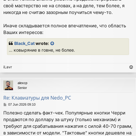
своё мастерство не на словах, а на деле, тем более, я
никогда не считаю зазорным поучиться чему-то.
Иначе складывается полное впечатление, что область
Ваших интересов:
Black_Cat
wrote:
... ковыряние в говне, не более.
iLavr
T
o
p
alexcp
Senior
Re: Клавиатуры для Nedo_PC
P
07 Jun 2026 09:10
o
Полезно сделать факт-чек. Популярные кнопки Черри
s
продаются по доллару за штуку (только механизм) и
t
требуют для срабатывания нажатия с силой 40-70 грамм,
в зависимости от модели. "Тактовые" кнопки дешевле на