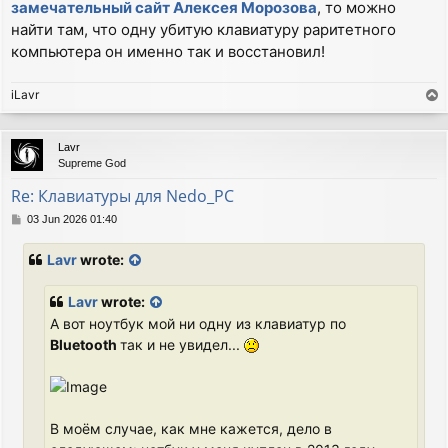
замечательный сайт Алексея Морозова
, то можно
найти там, что одну убитую клавиатуру раритетного
компьютера он именно так и восстановил!
iLavr
T
o
p
Lavr
Supreme God
Re: Клавиатуры для Nedo_PC
P
03 Jun 2026 01:40
o
s
Lavr
wrote:
t
Lavr
wrote:
А вот ноутбук мой ни одну из клавиатур по
Bluetooth
так и не увидел...
В моём случае, как мне кажется, дело в