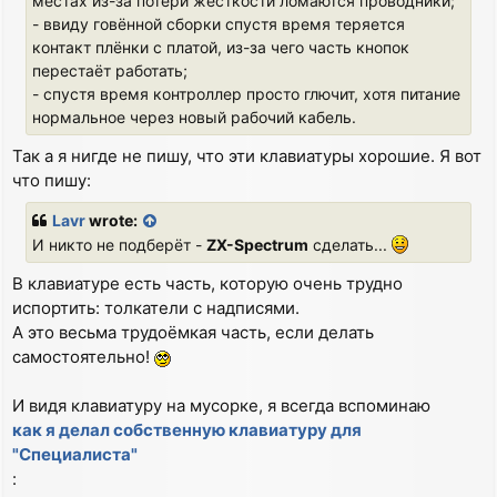
местах из-за потери жёсткости ломаются проводники;
- ввиду говённой сборки спустя время теряется
контакт плёнки с платой, из-за чего часть кнопок
перестаёт работать;
- спустя время контроллер просто глючит, хотя питание
нормальное через новый рабочий кабель.
Так а я нигде не пишу, что эти клавиатуры хорошие. Я вот
что пишу:
Lavr
wrote:
И никто не подберёт -
ZX-Spectrum
сделать...
В клавиатуре есть часть, которую очень трудно
испортить: толкатели с надписями.
А это весьма трудоёмкая часть, если делать
самостоятельно!
И видя клавиатуру на мусорке, я всегда вспоминаю
как я делал собственную клавиатуру для
"Специалиста"
: