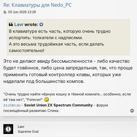
Re: Клавиатуры для Nedo_PC
P
03 Jun 2026 13:28
o
s
Lavr
wrote:
t
В клавиатуре есть часть, которую очень трудно
испортить: толкатели с надписями.
А это весьма трудоёмкая часть, если делать
самостоятельно!
Это не делают ввиду бессмысленности - либо качество
будет говённое, либо цена запредельная, так, что проще
применить готовый контроллер клавы, которых уже
наделали под большинство компов.
"Очень трудно найти чёрную кошку в тёмной комнате... особенно, если
её там нет.", "Forever!".
zx.clan.su
-
Soviet Union ZX Spectrum Community
- форум
посвящённый развитию Спека.
T
o
p
Lavr
Supreme God