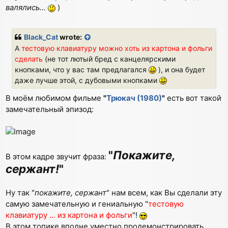
валялись...
)
Black_Cat
wrote:
А
тестовую клавиатуру можно хоть из картона и фольги
сделать
(не тот лютый бред с канцелярскими
кнопками, что у вас там предлагался
), и она будет
даже лучше этой, с дубовыми кнопками
В моём любимом фильме
"
Трюкач (1980)
"
есть вот такой
замечательный эпизод:
"
Покажите,
В этом кадре звучит фраза:
сержант!
"
Ну так "
покажите, сержант
" нам всем, как Вы сделали эту
самую замечательную и гениальную "
тестовую
клавиатуру ... из картона и фольги
"!
В этом топике вполне уместно продемонстрировать