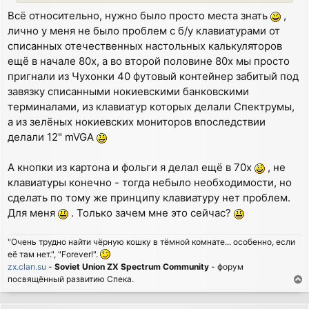
Всё относительно, нужно было просто места знать
,
лично у меня не было проблем с б/у клавиатурами от
списанных отечественных настольных калькуляторов
ещё в начале 80х, а во второй половине 80х мы просто
пригнали из Чухонки 40 футовый контейнер забитый под
завязку списанными нокиевскими банковскими
терминалами, из клавиатур которых делали Спектрумы,
а из зелёных нокиевских мониторов впоследствии
делали 12" mVGA
А кнопки из картона и фольги я делал ещё в 70х
, не
клавиатуры конечно - тогда небыло необходимости, но
сделать по тому же принципу клавиатуру нет проблем.
Для меня
. Только зачем мне это сейчас?
"Очень трудно найти чёрную кошку в тёмной комнате... особенно, если
её там нет.", "Forever!".
zx.clan.su
-
Soviet Union ZX Spectrum Community
- форум
посвящённый развитию Спека.
T
o
p