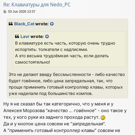
Re: Клавиатуры для Nedo_PC
P
03 Jun 2026 13:37
o
s
Black_Cat
wrote:
t
Lavr
wrote:
В клавиатуре есть часть, которую очень трудно
испортить: толкатели с надписями.
А это весьма трудоёмкая часть, если делать
самостоятельно!
Это не делают ввиду бессмысленности - либо качество
будет говённое, либо цена запредельная, так, что
проще применить готовый контроллер клавы, которых
уже наделали под большинство компов.
Ну я не сказал бы так категорично, что у меня и у
Алексея Морозова "
качество ... говённое
" - оно такое у
тех, у кого руки из заднего прохода растут.
Да и у кнопок цена совсем не "
запредельная
".
А "
применить готовый контроллер клавы
" совсем не