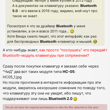
следующем: нетбук у меня куплен в 2013 году .
А в документах на клавиатуру указано:
Bluetooth
5.0
- его ввели в 2016 году, видимо, мой ноут про
такое не знает.
Посмотрел я что за драйвер
Bluetooth
у меня
установлен, а он и вовсе 2011 года...
Хотя Венда смело пишет, что этот интерфейс как раз
для беспроводных
Bluetooth
-клавиатур и мышей.
А кто-нибудь знает,
как просто "послушать" что передаёт
Bluetooth-модуль клавиатуры при сопряжении?
Сразу после покупки клавиатур я заказал себе через
"ЧиД" два вот таких модуля типа
HC-05
:
HC05_1.jpg
Но после прочтения в интернете информации про эти
модули, закралось нехорошее сомнение по поводу того,
что клавиатуру эту они не увидят, ибо пишут, что
поддерживают они лишь
Bluetooth 2.0
You do not have the required permissions to view the files attached to this post.