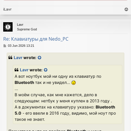
iLavr
T
o
p
Lavr
Supreme God
Re: Клавиатуры для Nedo_PC
P
03 Jun 2026 13:21
o
s
Lavr
wrote:
t
Lavr
wrote:
А вот ноутбук мой ни одну из клавиатур по
Bluetooth
так и не увидел...
...
В моём случае, как мне кажется, дело в
следующем: нетбук у меня куплен в 2013 году .
А в документах на клавиатуру указано:
Bluetooth
5.0
- его ввели в 2016 году, видимо, мой ноут про
такое не знает.