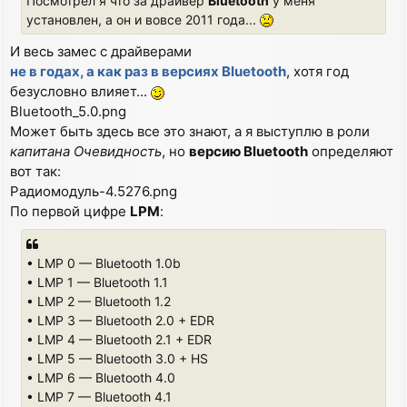
Посмотрел я что за драйвер
Bluetooth
у меня
установлен, а он и вовсе 2011 года...
И весь замес с драйверами
не в годах, а как раз в версиях Bluetooth
, хотя год
безусловно влияет...
Bluetooth_5.0.png
Может быть здесь все это знают, а я выступлю в роли
капитана Очевидность
, но
версию Bluetooth
определяют
вот так:
Радиомодуль-4.5276.png
По первой цифре
LPM
:
• LMP 0 — Bluetooth 1.0b
• LMP 1 — Bluetooth 1.1
• LMP 2 — Bluetooth 1.2
• LMP 3 — Bluetooth 2.0 + EDR
• LMP 4 — Bluetooth 2.1 + EDR
• LMP 5 — Bluetooth 3.0 + HS
• LMP 6 — Bluetooth 4.0
• LMP 7 — Bluetooth 4.1