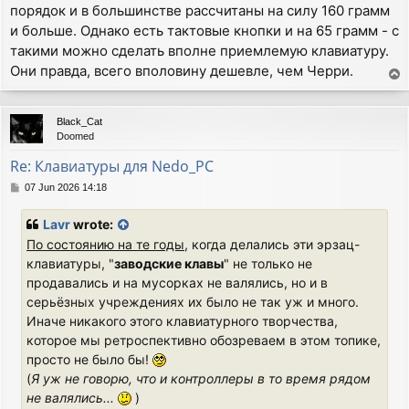
порядок и в большинстве рассчитаны на силу 160 грамм
и больше. Однако есть тактовые кнопки и на 65 грамм - с
такими можно сделать вполне приемлемую клавиатуру.
Они правда, всего вполовину дешевле, чем Черри.
T
o
p
Black_Cat
Doomed
Re: Клавиатуры для Nedo_PC
P
07 Jun 2026 14:18
o
s
Lavr
wrote:
t
По состоянию на те годы
, когда делались эти эрзац-
клавиатуры, "
заводские клавы
" не только не
продавались и на мусорках не валялись, но и в
серьёзных учреждениях их было не так уж и много.
Иначе никакого этого клавиатурного творчества,
которое мы ретроспективно обозреваем в этом топике,
просто не было бы!
(
Я уж не говорю, что и контроллеры в то время рядом
не валялись...
)