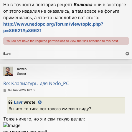
Но в точности повторив рецепт
Волкова
они в восторге
от этого изделия не оказались, а там вовсе не фольга
применялась, а что-то наподобие вот этого:
http://www.nedopc.org/forum/viewtopic.php?
p=86621#p86621
You do not have the required permissions to view the files attached to this post.
iLavr
T
o
p
alexcp
Senior
Re: Клавиатуры для Nedo_PC
P
09 Jun 2026 16:16
o
s
Lavr
wrote:
t
Вы что-то типа вот такого имели в виду?
Тоже ничего, но я и сам такую делал:
по мотивам вот этой: