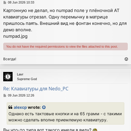
P
08 Jun 2026 10:33
o
Картонную не делал, но numpad поле у плёночной АТ
s
клавиатуры отрезал. Одну перемычку в матрице
t
пришлось паять. Внешний вид не фонтан конечно, но для
демо вполне.
numpad.jpg
You do not have the required permissions to view the files attached to this post.
Всегда!
T
o
p
Lavr
Supreme God
Re: Клавиатуры для Nedo_PC
P
09 Jun 2026 12:26
o
s
alexcp
wrote:
t
Однако есть тактовые кнопки и на 65 грамм - с такими
можно сделать вполне приемлемую клавиатуру.
Вы что-то типа вот такого имели в виду?