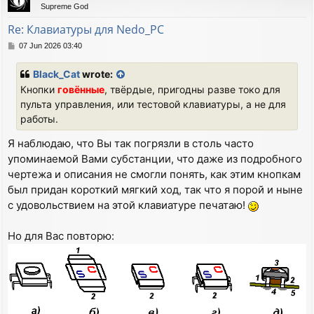
Supreme God
Re: Клавиатуры для Nedo_PC
P
07 Jun 2026 03:40
o
s
Black_Cat
wrote:
t
Кнопки
говённые
, твёрдые, пригодны разве токо для
пульта управления, или тестовой клавиатуры, а не для
работы.
Я наблюдаю, что Вы так погрязли в столь часто
упоминаемой Вами субстанции, что даже из подробного
чертежа и описания не смогли понять, как этим кнопкам
был придан короткий мягкий ход, так что я порой и ныне
с удовольствием на этой клавиатуре печатаю!
Но для Вас повторю: