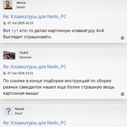
alexcp
Senior
Re: Клавиатуры для Nedo_PC
P
07 Jun 2026 16:23
o
Вот
тут
кто-то делал картонную клавиатуру 4х4.
s
Выглядит страшновато.
t
T
o
p
FizikS
Doomed
Re: Клавиатуры для Nedo_PC
P
07 Jun 2026 23:21
o
По ссылке в конце подборки инструкций по сборке
s
разных самоделок нашел еще более страшную вещь:
t
картонная мышь!
T
o
p
Mondx
Devil
Re: Клавиатуры для Nedo_PC