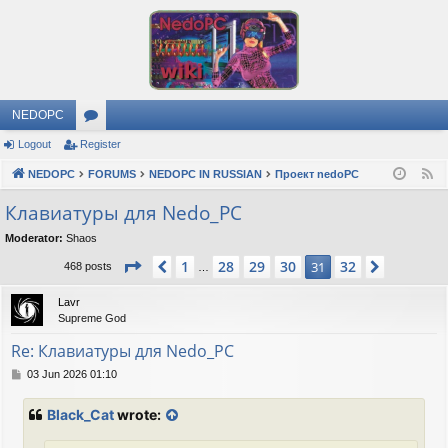
NEDOPC
Logout
Register
or
NEDOPC
u
FORUMS
NEDOPC IN RUSSIAN
Проект nedoPC
F
e
m
Клавиатуры для Nedo_PC
e
s
Moderator:
Shaos
d
Page
31
of
32
1
28
29
30
32
Previous
31
Next
468 posts
…
Lavr
Supreme God
Re: Клавиатуры для Nedo_PC
P
03 Jun 2026 01:10
o
s
Black_Cat
wrote:
t