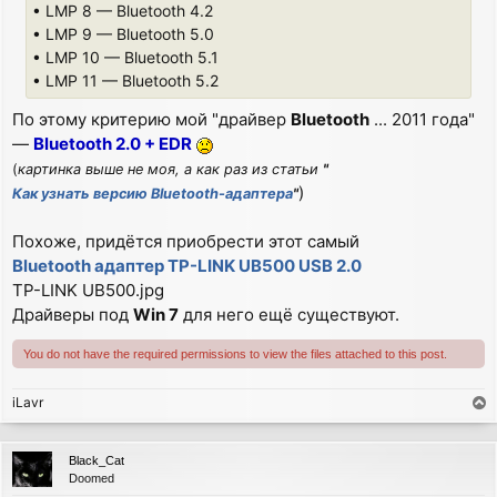
• LMP 8 — Bluetooth 4.2
• LMP 9 — Bluetooth 5.0
• LMP 10 — Bluetooth 5.1
• LMP 11 — Bluetooth 5.2
По этому критерию мой "драйвер
Bluetooth
... 2011 года"
—
Bluetooth 2.0 + EDR
(
картинка выше не моя, а как раз из статьи
"
)
Как узнать версию Bluetooth-адаптера
"
Похоже, придётся приобрести этот самый
Bluetooth адаптер TP-LINK UB500 USB 2.0
TP-LINK UB500.jpg
Драйверы под
Win 7
для него ещё существуют.
You do not have the required permissions to view the files attached to this post.
iLavr
T
o
p
Black_Cat
Doomed