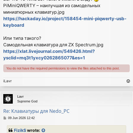
PiMiniQWERTY – наилучшая из самодельных
миниатюрных клавиатур.jpg
https://hackaday.io/project/158454-mini-piqwerty-usb-
keyboard
Или типа такого?
Самодельная клавиатура для ZX Spectrum.jpg
https://xlat.livejournal.com/549426.html?
ysclid=mq3t1yxcy0262865077&es=1
You do not have the required permissions to view the files attached to this post.
iLavr
T
o
p
Lavr
Supreme God
Re: Клавиатуры для Nedo_PC
P
09 Jun 2026 12:42
o
s
FizikS
wrote:
t