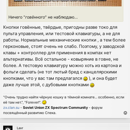
Ничего "
говённого
" не наблюдаю...
Кнопки говённые, твёрдые, пригодны разве токо для
пульта управления, или тестовой клавиатуры, а не для
работы. Нормальные механические кнопки , а тем более
герконовые, стоят очень не слабо. Поэтому, у заводской
клавы + контроллер для применения в компах нет
альтернативы. Всё остальное - ковыряние в говне, не
более. А тестовую клавиатуру можно хоть из картона и
фольги сделать (не тот лютый бред с канцелярскими
кнопками, что у вас там предлагался
), и она будет
даже лучше этой, с дубовыми кнопками
"Очень трудно найти чёрную кошку в тёмной комнате... особенно, если
её там нет.", "Forever!".
zx.clan.su
-
Soviet Union ZX Spectrum Community
- форум
посвящённый развитию Спека.
T
o
p
Lavr