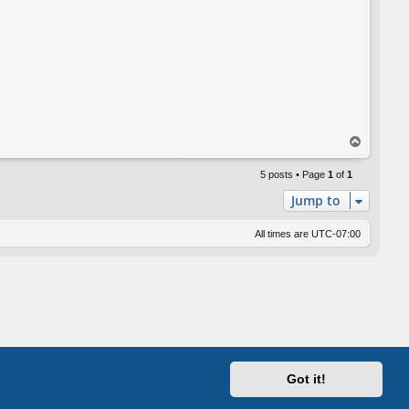
T
o
p
5 posts • Page
1
of
1
Jump to
All times are
UTC-07:00
Got it!