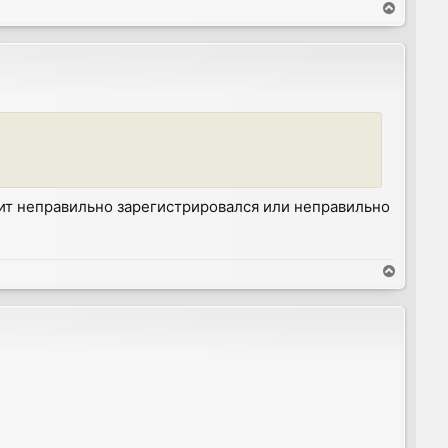
T
o
p
ачит неправильно зарегистрировался или неправильно
T
o
p