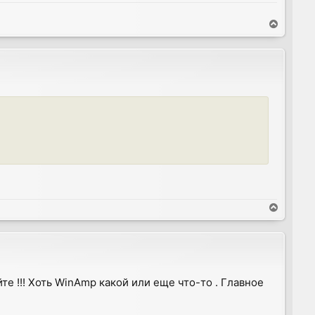
T
o
p
T
o
p
йте !!! Хоть WinAmp какой или еще что-то . Главное