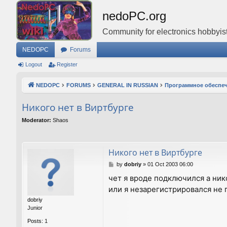
nedoPC.org
Community for electronics hobbyist
NEDOPC
Forums
Logout
Register
NEDOPC
FORUMS
GENERAL IN RUSSIAN
Программное обеспе
Никого нет в Виртбурге
Moderator:
Shaos
Никого нет в Виртбурге
P
by
dobriy
»
01 Oct 2003 06:00
o
чет я вроде подключился а нико
s
или я незарегистрировался не 
t
dobriy
Junior
Posts:
1