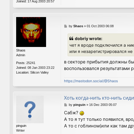
Joined:
17 Aug 2003 20:57
P
by
Shaos
»
01 Oct 2003 06:08
o
s
dobriy wrote:
t
чет я вроде подключился а ник
Shaos
или я незарегистрировался не
Admin
в секторе прибытия должны быт
Posts:
25241
воспользовался результатами 
Joined:
08 Jan 2003 23:22
Location:
Silicon Valley
https://mastodon.social/@Shaos
Хоть когда-нить кто-нить сиди
P
by
pinguin
»
16 Dec 2003 05:07
o
Сабж?
s
А то я тут только появился, в
t
А то с гоблином(или как там др
pinguin
Writer