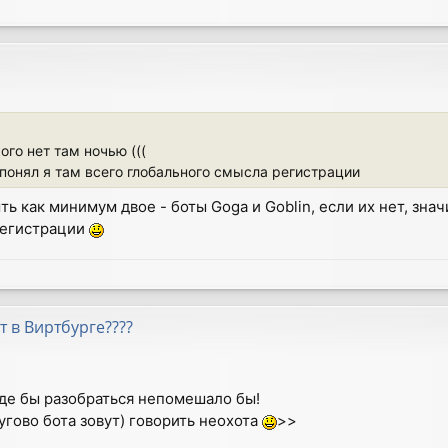
ого нет там ночью (((
 понял я там всего глобального смысла регистрации
ь как минимум двое - боты Goga и Goblin, если их нет, зн
регистрации
т в Виртбурге????
роде бы разобраться непомешало бы!
угово бота зовут) говорить неохота
>>