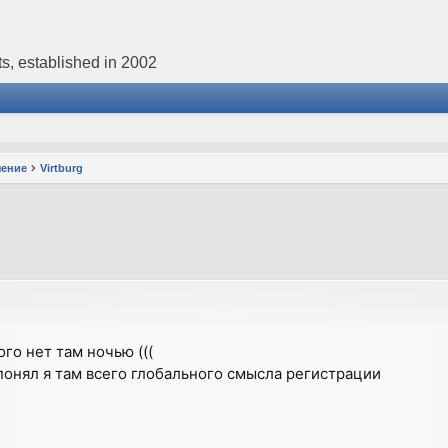
s, established in 2002
чение
Virtburg
го нет там ночью (((
понял я там всего глобального смысла регистрации