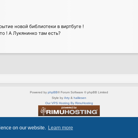
рытие новой библиотеки в виртбуге !
то ! А Лукянинко там есть?
Powered by
phpBB
® Forum Software © phpBB Limited
Style by
Arty
&
halilesen
Our VPS Hosting By RimuHosting
This server is located in London data center
Server admin:
mastodon.social/@Shaos
rience on our website.
Learn more
Privacy
|
Terms