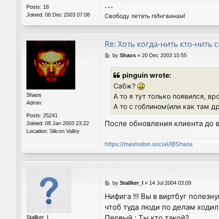
---
Posts:
18
Joined:
08 Dec 2003 07:08
Свободу летать пИнгвинам!
Re: Хоть когда-нить кто-нить 
P
by
Shaos
»
20 Dec 2003 15:55
o
s
pinguin wrote:
t
Сабж?
Shaos
А то я тут только появился, в
Admin
А то с гоблином(или как там д
Posts:
25241
После обновления клиента до 
Joined:
08 Jan 2003 23:22
Location:
Silicon Valley
https://mastodon.social/@Shaos
P
by
Stallker_I
»
14 Jul 2004 03:09
o
Нифига !!! Вы в виртбуг полезн
s
чтоб туда люди по делам ходили
t
Первый : Ты кто такой?
Stallker_I