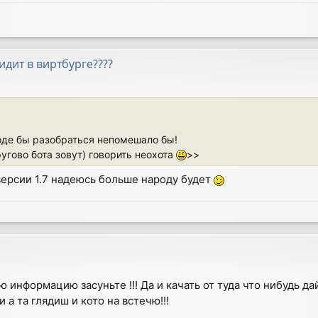
сидит в виртбурге????
роде бы разобраться непомешало бы!
ругово бота зовут) говорить неохота
>>
версии 1.7 надеюсь больше народу будет
ую информацию засуньте !!! Да и качать от туда что нибудь да
 а та глядиш и кото на встечю!!!