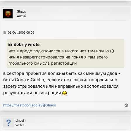
o
p
Shaos
Admin
P
01 Oct 2003 06:08
o
s
dobriy wrote:
t
чет я вроде подключился а никого нет там ночью (((
или я незарегистрировался не понял я там всего
глобального смысла регистрации
в секторе прибытия должны быть как минимум двое -
боты Goga и Goblin, если их нет, значит неправильно
зарегистрировался или неправильно воспользовался
результатами регистрации
https://mastodon.social/@Shaos
T
o
p
pinguin
Writer