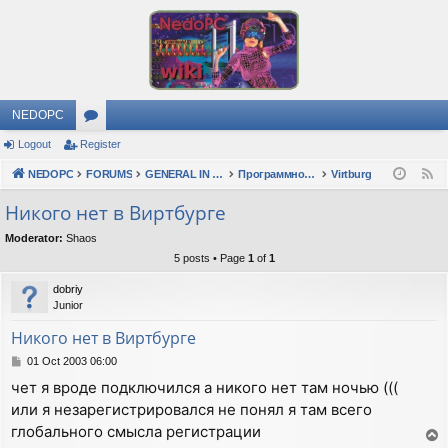
NEDOPC
Logout
Register
or
NEDOPC
u
FORUMS
GENERAL IN RUSSIAN
Программное обеспечение
Virtburg
F
e
m
Никого нет в Виртбурге
e
s
Moderator:
Shaos
d
5 posts • Page
1
of
1
dobriy
Junior
Никого нет в Виртбурге
P
01 Oct 2003 06:00
o
чет я вроде подключился а никого нет там ночью (((
s
или я незарегистрировался не понял я там всего
t
глобального смысла регистрации
T