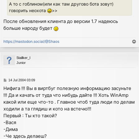
А то с гоблином(или как там другово бота зовут)
говорить неохота
>>
После обновления клиента до версии 1.7 надеюсь
больше народу будет
https://mastodon.social/@Shaos
T
o
p
Stallker_I
Junior
P
14 Jul 2004 03:09
o
Нифига !!! Вы в виртбуг полезную информацию засуньте
s
!!! Да и качать от туда что нибудь дайте !!! Хоть WinAmp
t
какой или еще что-то . Главное чтоб туда люди по делам
ходили а та глядиш и кото на встечю!!!
Первый : Ты кто такой?
-Вася
-Дима
-Че здесь делаеш?