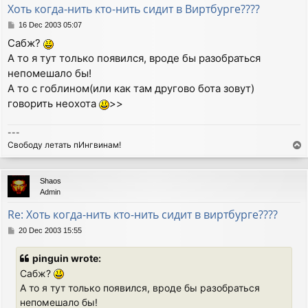
Хоть когда-нить кто-нить сидит в Виртбурге????
P
16 Dec 2003 05:07
o
Сабж?
s
А то я тут только появился, вроде бы разобраться
t
непомешало бы!
А то с гоблином(или как там другово бота зовут)
говорить неохота
>>
---
Свободу летать пИнгвинам!
T
o
p
Shaos
Admin
Re: Хоть когда-нить кто-нить сидит в виртбурге????
P
20 Dec 2003 15:55
o
s
pinguin wrote:
t
Сабж?
А то я тут только появился, вроде бы разобраться
непомешало бы!