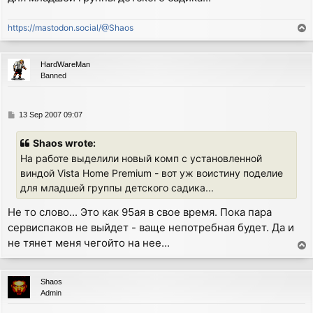
https://mastodon.social/@Shaos
T
o
p
HardWareMan
Banned
P
13 Sep 2007 09:07
o
s
Shaos wrote:
t
На работе выделили новый комп с установленной
виндой Vista Home Premium - вот уж воистину поделие
для младшей группы детского садика...
Не то слово... Это как 95ая в свое время. Пока пара
сервиспаков не выйдет - ваще непотребная будет. Да и
не тянет меня чегойто на нее...
T
o
p
Shaos
Admin