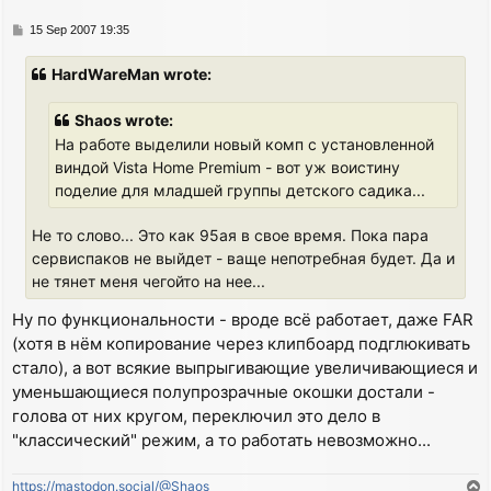
P
15 Sep 2007 19:35
o
s
HardWareMan wrote:
t
Shaos wrote:
На работе выделили новый комп с установленной
виндой Vista Home Premium - вот уж воистину
поделие для младшей группы детского садика...
Не то слово... Это как 95ая в свое время. Пока пара
сервиспаков не выйдет - ваще непотребная будет. Да и
не тянет меня чегойто на нее...
Ну по функциональности - вроде всё работает, даже FAR
(хотя в нём копирование через клипбоард подглюкивать
стало), а вот всякие выпрыгивающие увеличивающиеся и
уменьшающиеся полупрозрачные окошки достали -
голова от них кругом, переключил это дело в
"классический" режим, а то работать невозможно...
https://mastodon.social/@Shaos
T