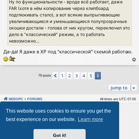
Ну по функциональности - вроде всё работает, даже
FAR (хотя в нём копирование через клипбоард
подглюкивать стало), а вот всякие выпрыгивающие
увеличивающиеся и уменьшающиеся полупрозрачные
окошки достали - голова от них кругом, переключил это
дело в "классический" режим, а то работать
невозможно...
Да-да! Я даже в ХР под "классической" схемой работаю.
T
o
p
1
2
3
4
5
Previous
6
79 posts
Jump to
NEDOPC
FORUMS
All times are
UTC-07:00
Powered by
phpBB
® Forum Software © phpBB Limited
This website uses cookies to ensure you get the
Style by
Arty
&
halilesen
best experience on our website.
Learn more
Our VPS Hosting By RimuHosting
Got it!
This server is located in London data center