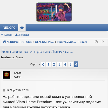
NEDOPC
Logout
Register
or
NEDOPC
u
FORUMS
GENERAL IN RUSSIAN
Программное обеспечение
Linux
F
e
m
Болтовня за и против Линукса...
e
s
Moderator:
Shaos
d
1
2
3
4
5
Previous
6
79 posts
Shaos
Admin
P
12 Sep 2007 17:28
o
На работе выделили новый комп с установленной
s
виндой Vista Home Premium - вот уж воистину поделие
t
для младшей группы детского садика...