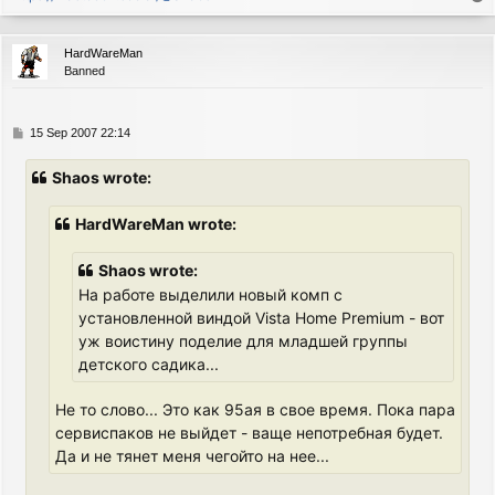
o
p
HardWareMan
Banned
P
15 Sep 2007 22:14
o
s
Shaos wrote:
t
HardWareMan wrote:
Shaos wrote:
На работе выделили новый комп с
установленной виндой Vista Home Premium - вот
уж воистину поделие для младшей группы
детского садика...
Не то слово... Это как 95ая в свое время. Пока пара
сервиспаков не выйдет - ваще непотребная будет.
Да и не тянет меня чегойто на нее...