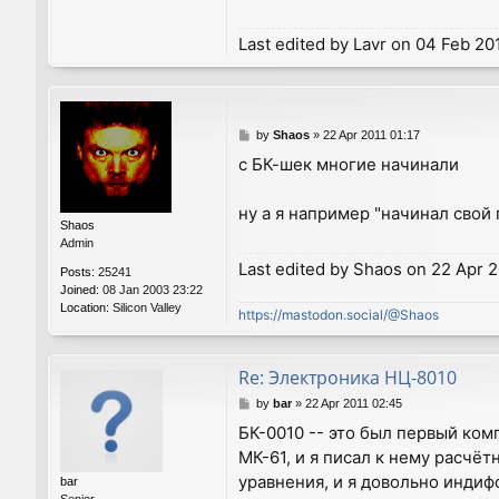
Last edited by
Lavr
on 04 Feb 2012
P
by
Shaos
»
22 Apr 2011 01:17
o
с БК-шек многие начинали
s
t
ну а я например "начинал свой 
Shaos
Admin
Last edited by
Shaos
on 22 Apr 20
Posts:
25241
Joined:
08 Jan 2003 23:22
Location:
Silicon Valley
https://mastodon.social/@Shaos
Re: Электроника НЦ-8010
P
by
bar
»
22 Apr 2011 02:45
o
БК-0010 -- это был первый ком
s
МК-61, и я писал к нему расчё
t
уравнения, и я довольно индиф
bar