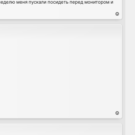
 неделю меня пускали посидеть перед монитором и
T
o
p
T
o
p