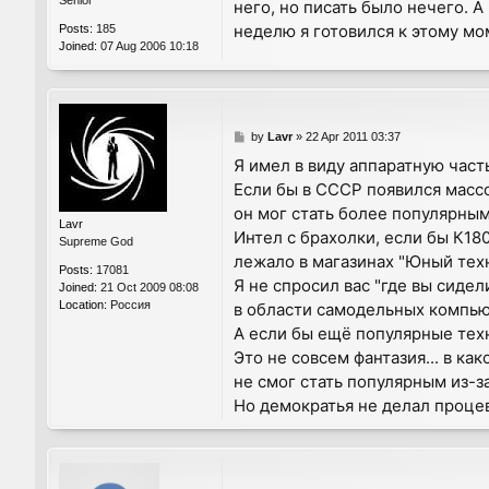
Senior
него, но писать было нечего. 
неделю я готовился к этому м
Posts:
185
Joined:
07 Aug 2006 10:18
P
by
Lavr
»
22 Apr 2011 03:37
o
Я имел в виду аппаратную част
s
Если бы в СССР появился масс
t
он мог стать более популярным
Lavr
Интел с брахолки, если бы К18
Supreme God
лежало в магазинах "Юный техн
Posts:
17081
Я не спросил вас "где вы сидел
Joined:
21 Oct 2009 08:08
Location:
Россия
в области самодельных компью
А если бы ещё популярные тех
Это не совсем фантазия... в ка
не смог стать популярным из-з
Но демократья не делал процев