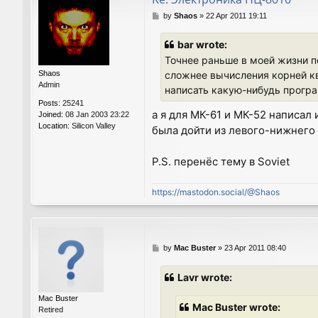
P
by
Shaos
»
22 Apr 2011 19:11
o
s
bar wrote:
t
Точнее раньше в моей жизни по
Shaos
сложнее вычисления корней кв
Admin
написать какую-нибудь програм
Posts:
25241
а я для МК-61 и МК-52 написал 
Joined:
08 Jan 2003 23:22
Location:
Silicon Valley
была дойти из левого-нижнего 
P.S. перенёс тему в Soviet
https://mastodon.social/@Shaos
P
by
Mac Buster
»
23 Apr 2011 08:40
o
s
Lavr wrote:
t
Mac Buster
Mac Buster wrote:
Retired