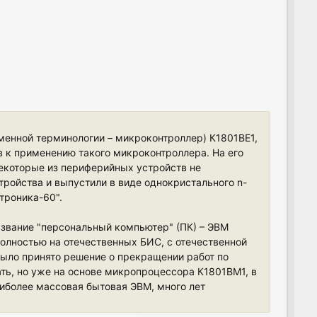
еменной терминологии – микроконтроллер) К1801ВЕ1,
в к применению такого микроконтроллера. На его
некоторые из периферийных устройств не
тройства и выпустили в виде однокристального n-
троника-60".
название "персональный компьютер" (ПК) – ЭВМ
полностью на отечественных БИС, с отечественной
 было принято решение о прекращении работ по
ть, но уже на основе микропроцессора К1801ВМ1, в
аиболее массовая бытовая ЭВМ, много лет