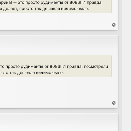
врика! -- это просто рудименты от 8086! И правда,
не делает, просто так дешевле видимо было.
T
o
p
 это просто рудименты от 8086! И правда, посмотрели
росто так дешевле видимо было.
T
o
p