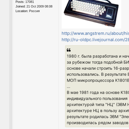
Posts:
17081
Joined:
21 Oct 2009 08:08
Location:
Россия
http://www.angstrem.ru/about/hi
http://ru-oldpc.livejournal.com/
1980 г. была разработана и н
за рубежом тогда подобной БИ
основе начали строить 16-раз
использовались. В результате
МОП микропроцессора К1801ВМ
...
В мае 1981 года на основе К18
индивидуального пользования 
архитектурой типа "НЦ" (ЭВМ 
архитектуре НЦ в пользу арх
результате родилась ЭВМ "Эле
производилась рядом заводов 