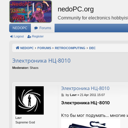
nedoPC.org
Community for electronics hobbyist
NEDOPC
Forums
Logout
Register
NEDOPC
FORUMS
RETROCOMPUTING
DEC
Электроника НЦ-8010
Moderator:
Shaos
Электроника НЦ-8010
P
by
Lavr
»
21 Apr 2011 15:07
o
Электроника НЦ-8010
s
t
Кто бы мог подумать... многие и
Lavr
Supreme God