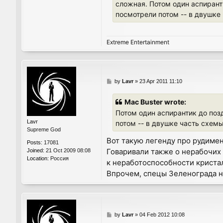
сложная. Потом один аспиранти
посмотрели потом -- в двушке 
Extreme Entertainment
P
by
Lavr
»
23 Apr 2011 11:10
o
s
Mac Buster wrote:
t
Потом один аспирантик до позд
Lavr
потом -- в двушке часть схемы
Supreme God
Вот такую легенду про рудимен
Posts:
17081
Говаривали также о нерабочих
Joined:
21 Oct 2009 08:08
Location:
Россия
к неработоспособности кристал
Впрочем, спецы Зеленограда н
P
by
Lavr
»
04 Feb 2012 10:08
o