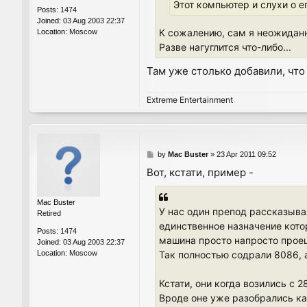
Этот компьютер и слухи о 
Posts:
1474
Joined:
03 Aug 2003 22:37
К сожалению, сам я неожиданно
Location:
Moscow
Разве нагуглится что-либо...
Там уже столько добавили, что
Extreme Entertainment
P
by
Mac Buster
»
23 Apr 2011 09:52
o
Вот, кстати, пример -
s
t
Mac Buster
У нас один препод рассказывал
Retired
единственное назначение котор
Posts:
1474
машина просто напросто проец
Joined:
03 Aug 2003 22:37
Location:
Moscow
Так полностью содрали 8086, а
Кстати, они когда возились с 
Вроде оне уже разобрались как