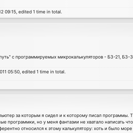
 09:15, edited 1 time in total.
путь" с программируемых микрокалькуляторов - Б3-21, Б3-34
11 05:50, edited 1 time in total.
пьютер за которым я сидел и к которому писал программы. 
тные программки, но у меня фантазии не хватало написать ч
ферентно относился к этому калькулятору: хоть и было мор