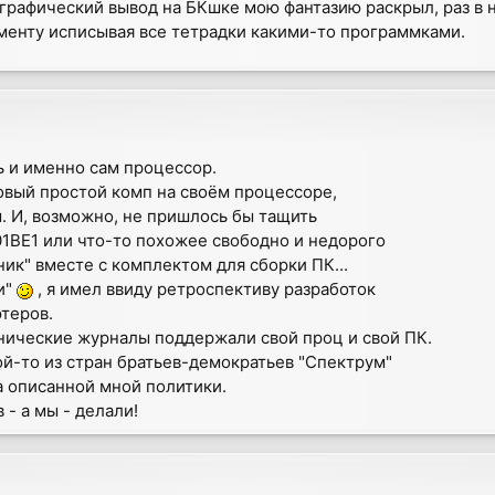
А графический вывод на БКшке мою фантазию раскрыл, раз в
оменту исписывая все тетрадки какими-то программками.
ь и именно сам процессор.
овый простой комп на своём процессоре,
. И, возможно, не пришлось бы тащить
01ВЕ1 или что-то похожее свободно и недорого
ик" вместе с комплектом для сборки ПК...
и"
, я имел ввиду ретроспективу разработок
теров.
нические журналы поддержали свой проц и свой ПК.
кой-то из стран братьев-демократьев "Спектрум"
а описанной мной политики.
 - а мы - делали!