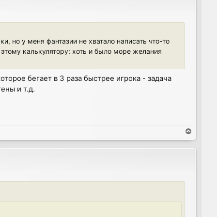
и, но у меня фантазии не хватало написать что-то
 этому калькулятору: хоть и было море желания
оторое бегает в 3 раза быстрее игрока - задача
ены и т.д.
T
o
p