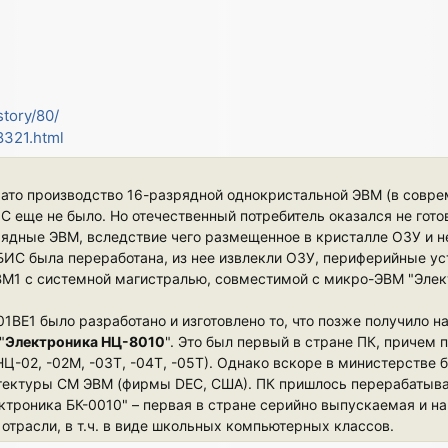
story/80/
28321.html
ачато производство 16-разрядной однокристальной ЭВМ (в совр
С еще не было. Но отечественный потребитель оказался не гото
рядные ЭВМ, вследствие чего размещенное в кристалле ОЗУ и 
 БИС была переработана, из нее извлекли ОЗУ, периферийные ус
1 с системной магистралью, совместимой с микро-ЭВМ "Элек
01ВЕ1 было разработано и изготовлено то, что позже получило 
"
Электроника НЦ-8010
". Это был первый в стране ПК, причем 
НЦ-02, -02М, -03Т, -04Т, -05Т). Однако вскоре в министерстве
итектуры СМ ЭВМ (фирмы DEC, США). ПК пришлось перерабатыва
ктроника БК-0010" – первая в стране серийно выпускаемая и н
отрасли, в т.ч. в виде школьных компьютерных классов.