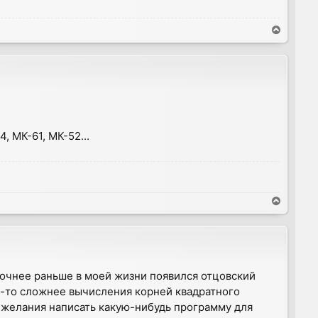
T
o
p
, МК-61, МК-52...
T
o
p
Точнее раньше в моей жизни появился отцовский
то-то сложнее вычисления корней квадратного
е желания написать какую-нибудь программу для