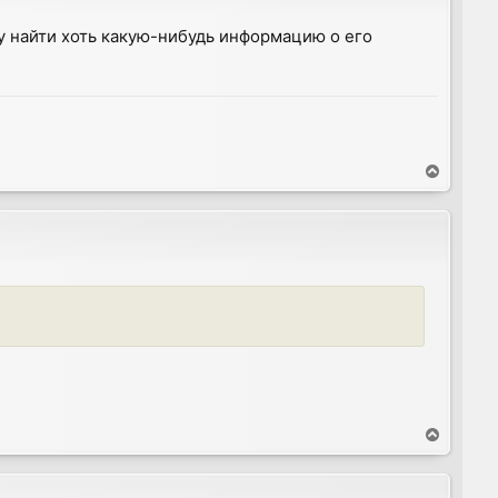
у найти хоть какую-нибудь информацию о его
T
o
p
T
o
p