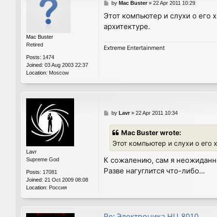
P
by
Mac Buster
»
22 Apr 2011 10:29
o
Этот компьютер и слухи о его 
s
архитектуре.
t
Mac Buster
Retired
Extreme Entertainment
Posts:
1474
Joined:
03 Aug 2003 22:37
Location:
Moscow
P
by
Lavr
»
22 Apr 2011 10:34
o
s
Mac Buster wrote:
t
Этот компьютер и слухи о его
Lavr
К сожалению, сам я неожиданно
Supreme God
Разве нагуглится что-либо...
Posts:
17081
Joined:
21 Oct 2009 08:08
Location:
Россия
Re: Электроника НЦ-8010