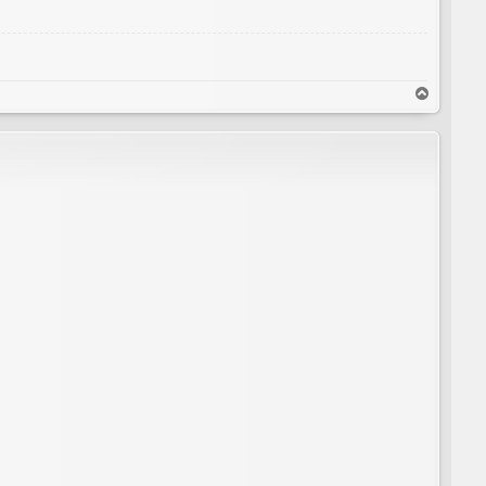
T
o
p