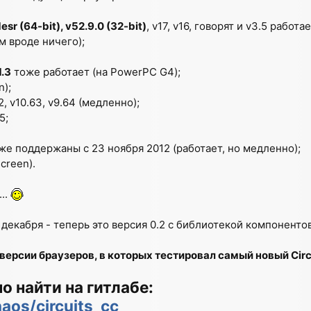
esr (64-bit), v52.9.0 (32-bit)
, v17, v16, говорят и v3.5 рабо
м вроде ничего);
1.3
тоже работает (на PowerPC G4);
n);
.52, v10.63, v9.64 (медленно);
5;
кже поддержаны с 23 ноября 2012 (работает, но медленно);
creen).
..
 декабря - теперь это версия 0.2 с библиотекой компоненто
ил версии браузеров, в которых тестировал самый новый Circ
 найти на гитлабе:
haos/circuits_cc