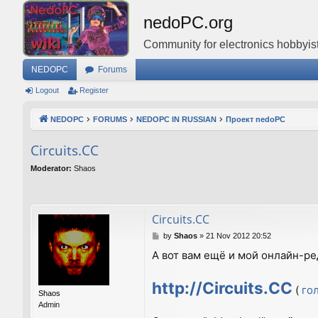
nedoPC.org
Community for electronics hobbyist
NEDOPC
Forums
Logout
Register
NEDOPC
FORUMS
NEDOPC IN RUSSIAN
Проект nedoPC
Circuits.CC
Moderator:
Shaos
Circuits.CC
P
by
Shaos
»
21 Nov 2012 20:52
o
А вот вам ещё и мой онлайн-ре
s
t
http://Circuits.CC
(
го
Shaos
Admin