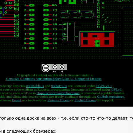
олько одна доска на всех - т.е. если кто-то что-то делает, 
 в следующих браузерах: