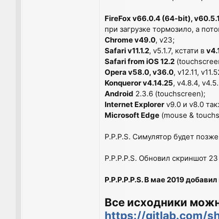
FireFox v66.0.4 (64-bit), v60.5.1
при загрузке тормозило, а пото
Chrome v49.0
, v23;
Safari v11.1.2
, v5.1.7, кстати в
v4.
Safari from iOS 12.2
(touchscree
Opera v58.0, v36.0
, v12.11, v11
Konqueror v4.14.25
, v4.8.4, v4.5.
Android
2.3.6 (touchscreen);
Internet Explorer
v9.0 и v8.0 та
Microsoft Edge
(mouse & touchs
P.P.P.S. Симулятор будет позже.
P.P.P.P.S. Обновил скриншот 23
P.P.P.P.P.S. В мае 2019 добав
Все исходники можно
https://gitlab.com/s