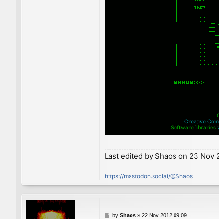
Last edited by
Shaos
on 23 Nov 20
https://mastodon.social/@Shaos
P
by
Shaos
»
22 Nov 2012 09:09