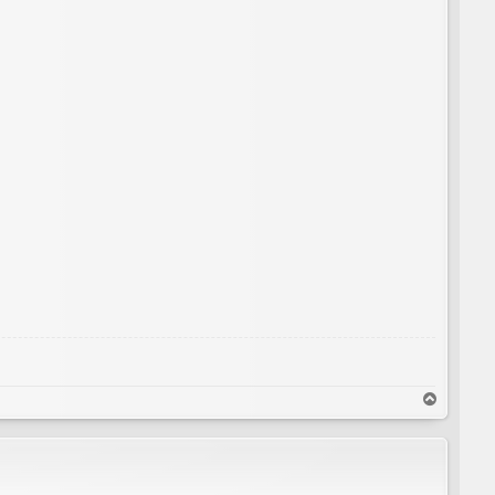
T
o
p