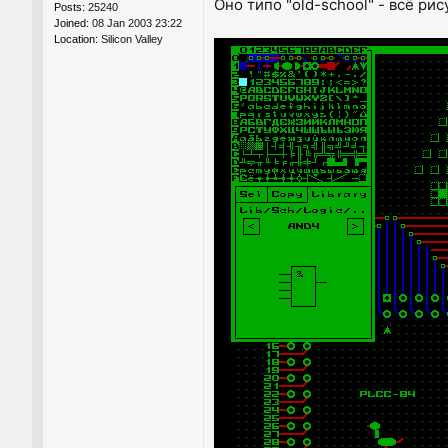
Оно типо "old-school" - всё р
Posts:
25240
Joined:
08 Jan 2003 23:22
Location:
Silicon Valley