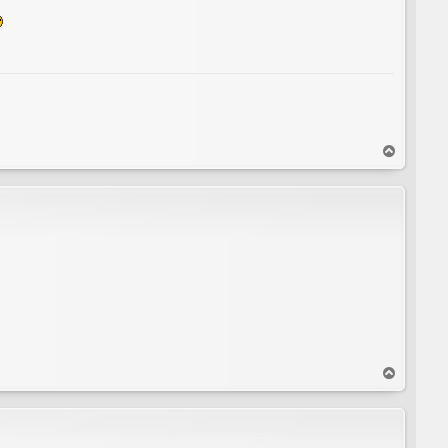
T
o
p
T
o
p