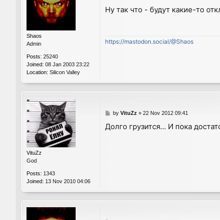
o
Ну так что - будут какие-то от
s
t
Shaos
https://mastodon.social/@Shaos
Admin
Posts:
25240
Joined:
08 Jan 2003 23:22
Location:
Silicon Valley
P
by
VituZz
»
22 Nov 2012 09:41
o
Долго грузится... И пока достат
s
t
VituZz
God
Posts:
1343
Joined:
13 Nov 2010 04:06