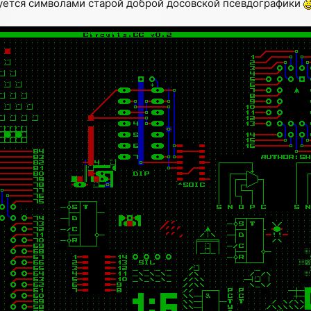
исуется символами старой доброй досовской псевдографики