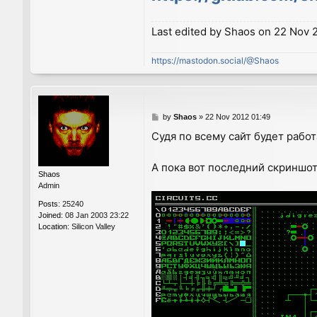
Last edited by
Shaos
on 22 Nov 20
https://mastodon.social/@Shaos
P
by
Shaos
»
22 Nov 2012 01:49
o
Судя по всему сайт будет работ
s
t
А пока вот последний скриншот
Shaos
Admin
Posts:
25240
Joined:
08 Jan 2003 23:22
Location:
Silicon Valley