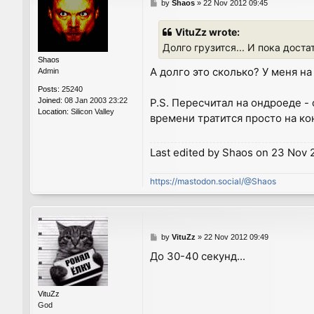
P
by
Shaos
»
22 Nov 2012 09:45
o
s
VituZz wrote:
t
Долго грузится... И пока доста
Shaos
А долго это сколько? У меня н
Admin
Posts:
25240
P.S. Пересчитал на ондроеде -
Joined:
08 Jan 2003 23:22
Location:
Silicon Valley
времени тратится просто на ко
Last edited by
Shaos
on 23 Nov 20
https://mastodon.social/@Shaos
P
by
VituZz
»
22 Nov 2012 09:49
o
До 30-40 секунд...
s
t
VituZz
God