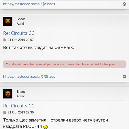
https://mastodon.social/@Shaos
T
o
p
Shaos
Admin
Re: Circuits.CC
P
21 Oct 2019 22:07
o
Вот так это выглядит на OSHPark:
s
t
You do not have the required permissions to view the files attached to this post.
https://mastodon.social/@Shaos
T
o
p
Shaos
Admin
Re: Circuits.CC
P
21 Oct 2019 22:30
o
Только щас заметил - стрелки вверх нету внутри
s
квадрата PLCC-44
t