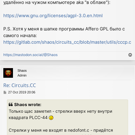
удалённо на чужом компьютере aka "в облаке"):
https://www.gnu.org/licenses/agpl-3.0.en.html
P.S. Хотя у меня в шапке программы Affero GPL было с
самого начала:
https://gitlab.com/shaos/circuits_cc/blob/master/utils/cccp.c
https://mastodon.social/@Shaos
T
o
p
Shaos
Admin
Re: Circuits.CC
P
27 Oct 2019 20:06
o
s
Shaos wrote:
t
Только щас заметил - стрелки вверх нету внутри
квадрата PLCC-44
Стрелки у меня не входят в nedofont.c - придётся