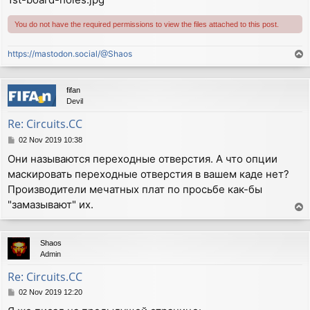
You do not have the required permissions to view the files attached to this post.
https://mastodon.social/@Shaos
T
o
p
fifan
Devil
Re: Circuits.CC
P
02 Nov 2019 10:38
o
Они называются переходные отверстия. А что опции
s
маскировать переходные отверстия в вашем каде нет?
t
Производители мечатных плат по просьбе как-бы
"замазывают" их.
T
o
p
Shaos
Admin
Re: Circuits.CC
P
02 Nov 2019 12:20
o