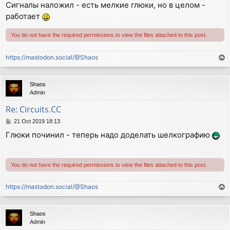
Сигналы наложил - есть мелкие глюки, но в целом -
s
работает
t
You do not have the required permissions to view the files attached to this post.
https://mastodon.social/@Shaos
T
o
p
Shaos
Admin
Re: Circuits.CC
P
21 Oct 2019 18:13
o
Глюки починил - теперь надо доделать шелкографию
s
t
You do not have the required permissions to view the files attached to this post.
https://mastodon.social/@Shaos
T
o
p
Shaos
Admin