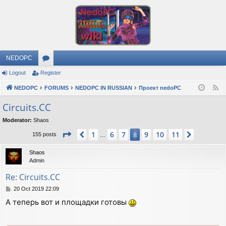
NEDOPC
Logout
Register
or
NEDOPC
u
FORUMS
NEDOPC IN RUSSIAN
Проект nedoPC
F
e
m
Circuits.CC
e
s
Moderator:
Shaos
d
Page
8
of
11
1
6
7
9
10
11
Previous
8
Next
155 posts
…
Shaos
Admin
Re: Circuits.CC
P
20 Oct 2019 22:09
o
А теперь вот и площадки готовы
s
t