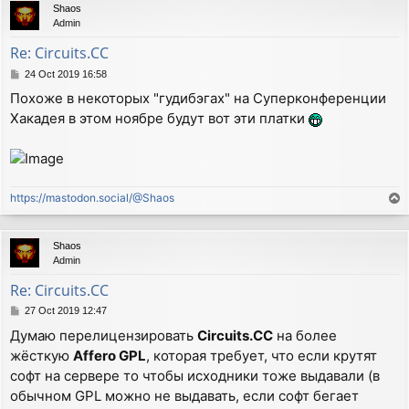
Shaos
Admin
Re: Circuits.CC
P
24 Oct 2019 16:58
o
Похоже в некоторых "гудибэгах" на Суперконференции
s
Хакадея в этом ноябре будут вот эти платки
t
https://mastodon.social/@Shaos
T
o
p
Shaos
Admin
Re: Circuits.CC
P
27 Oct 2019 12:47
o
Думаю перелицензировать
Circuits.CC
на более
s
жёсткую
Affero GPL
, которая требует, что если крутят
t
софт на сервере то чтобы исходники тоже выдавали (в
обычном GPL можно не выдавать, если софт бегает