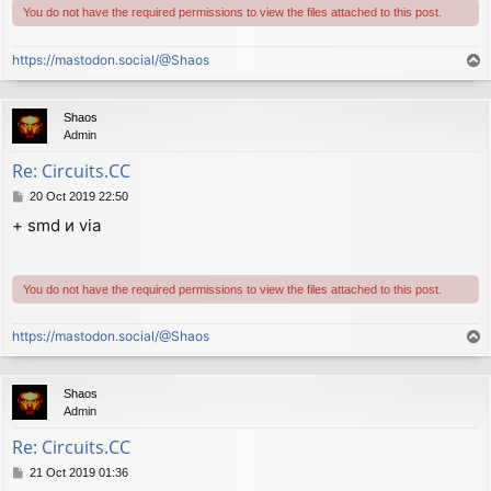
You do not have the required permissions to view the files attached to this post.
https://mastodon.social/@Shaos
T
o
p
Shaos
Admin
Re: Circuits.CC
P
20 Oct 2019 22:50
o
+ smd и via
s
t
You do not have the required permissions to view the files attached to this post.
https://mastodon.social/@Shaos
T
o
p
Shaos
Admin
Re: Circuits.CC
P
21 Oct 2019 01:36
o