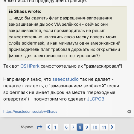
Я же писал на предыдущей странице:
s
t
Shaos wrote:
... надо бы сделать флаг разрешения-запрещения
закрашивания дырок VIA зелёнкой - сейчас они
закрашиваются, если производитель не решит
самостоятельно наложить свою маску поверх моих
слоёв soldermask, и как минимум один американский
производитель плат требовал держать их открытыми
(может для электрического тестирования?)
Так вот
OSHPark
самостоятельно их "размаскировал"!
Например я знаю, что
seeedstudio
так не делает -
печатает как есть, с "замазыванием зелёнкой" (если
soldermask не имеет дырок на месте "переходные
отверстия") - посмотрим что сделает
JLCPCB
.
https://mastodon.social/@Shaos
T
o
p
Page
8
of
11
1
6
7
9
10
11
Previous
8
Next
155 posts
…