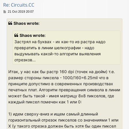
Re: Circuits.CC
P
21 Oct 2019 20:07
o
s
Shaos wrote:
t
Shaos wrote:
Застрял на буквах - их как-то из растра надо
превратить в линии шелкографии - надо
выдумывать какой-то алгоритм выявления
отрезков...
Итак, у нас как бы растр 160 dpi (точек на дюйм) т.е.
размер стороны пиксела - 1000/160=6.25mil что в
принципе допустимо в современных производствах
печатных плат. Алгоритм превращения символа в линии
может быть такой - имея матрицу 8x8 пикселов, где
каждый пиксел помечен как 1 или 0:
1) идем сверху-вниз и ищем самый длинный
горизонтальный отрезок пикселов со значениями 1 или
X (у такого отрезка должен быть хотя бы один пиксел