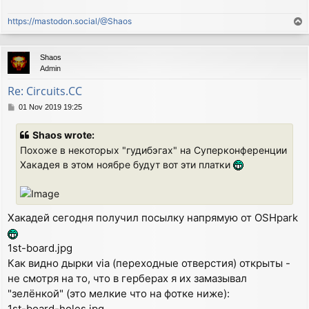
https://mastodon.social/@Shaos
T
o
p
Shaos
Admin
Re: Circuits.CC
P
01 Nov 2019 19:25
o
s
Shaos wrote:
t
Похоже в некоторых "гудибэгах" на Суперконференции
Хакадея в этом ноябре будут вот эти платки
Хакадей сегодня получил посылку напрямую от OSHpark
1st-board.jpg
Как видно дырки via (переходные отверстия) открыты -
не смотря на то, что в герберах я их замазывал
"зелёнкой" (это мелкие что на фотке ниже):
1st-board-holes.jpg