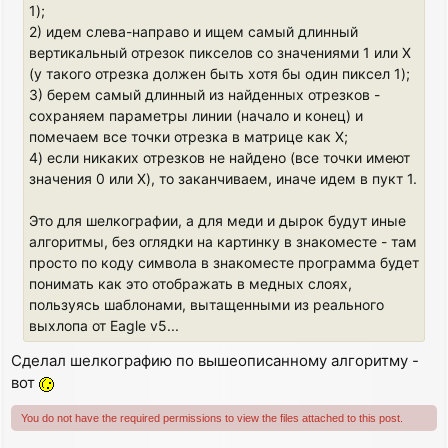
1);
2) идем слева-направо и ищем самый длинный
вертикальный отрезок пикселов со значениями 1 или X
(у такого отрезка должен быть хотя бы один пиксел 1);
3) берем самый длинный из найденных отрезков -
сохраняем параметры линии (начало и конец) и
помечаем все точки отрезка в матрице как X;
4) если никаких отрезков не найдено (все точки имеют
значения 0 или X), то заканчиваем, иначе идем в пукт 1.
Это для шелкографии, а для меди и дырок будут иные
алгоритмы, без оглядки на картинку в знакоместе - там
просто по коду символа в знакоместе программа будет
понимать как это отображать в медных слоях,
пользуясь шаблонами, вытащенными из реального
выхлопа от Eagle v5...
Сделал шелкографию по вышеописанному алгоритму -
вот
You do not have the required permissions to view the files attached to this post.