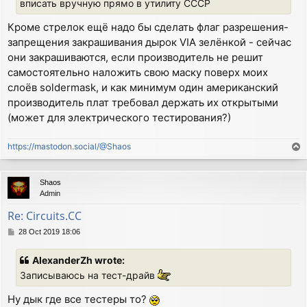
вписать вручную прямо в утилиту CCCP
Кроме стрелок ещё надо бы сделать флаг разрешения-
запрещения закрашивания дырок VIA зелёнкой - сейчас
они закрашиваются, если производитель не решит
самостоятельно наложить свою маску поверх моих
слоёв soldermask, и как минимум один американский
производитель плат требовал держать их открытыми
(может для электрического тестирования?)
https://mastodon.social/@Shaos
T
o
p
Shaos
Admin
Re: Circuits.CC
P
28 Oct 2019 18:06
o
s
AlexanderZh wrote:
t
Записываюсь на тест-драйв
Ну дык где все тестеры то?