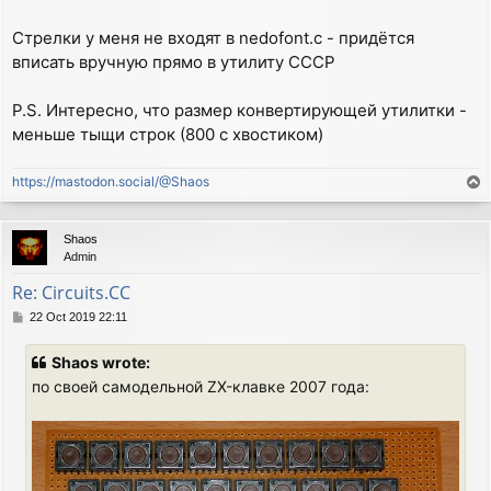
Стрелки у меня не входят в nedofont.c - придётся
вписать вручную прямо в утилиту CCCP
P.S. Интересно, что размер конвертирующей утилитки -
меньше тыщи строк (800 с хвостиком)
https://mastodon.social/@Shaos
T
o
p
Shaos
Admin
Re: Circuits.CC
P
22 Oct 2019 22:11
o
s
Shaos wrote:
t
по своей самодельной ZX-клавке 2007 года: