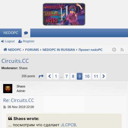
NEDOPC
Logout
Register
or
NEDOPC
u
FORUMS
NEDOPC IN RUSSIAN
Проект nedoPC
F
e
m
Circuits.CC
e
s
Moderator:
Shaos
d
Page
9
of
11
1
7
8
10
11
Previous
9
Next
155 posts
…
Shaos
Admin
Re: Circuits.CC
P
06 Nov 2019 22:00
o
s
Shaos wrote:
t
... посмотрим что сделает
JLCPCB
.