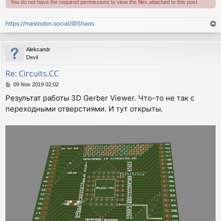
You do not have the required permissions to view the files attached to this post.
https://mastodon.social/@Shaos
T
o
p
Alekcandr
Devil
Re: Circuits.CC
P
09 Nov 2019 02:02
o
Результат работы 3D Gerber Viewer. Что-то не так с
s
переходными отверстиями. И тут открыты.
t