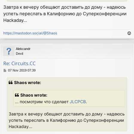
Завтра к вечеру обещают доставить до дому - надеюсь
успеть переслать в Калифорнию до Суперконференции
Hackaday...
https://mastodon.social/@Shaos
T
o
p
Alekcandr
Devil
Re: Circuits.CC
P
07 Nov 2019 07:39
o
s
Shaos wrote:
t
Shaos wrote:
... посмотрим что сделает
JLCPCB
.
Завтра к вечеру обещают доставить до дому - надеюсь
успеть переслать в Калифорнию до Суперконференции
Hackaday...