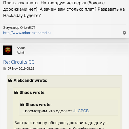
Платы как платы. На твердую четверку (боков с
дорожками нет). А зачем вам столько плат? Раздавать на
Hackaday будете?
Эмулятор OrionEXT:
http://www.orion-ext.narod.ru
T
o
p
Shaos
Admin
Re: Circuits.CC
P
07 Nov 2019 08:15
o
s
Alekcandr wrote:
t
Shaos wrote:
Shaos wrote:
... посмотрим что сделает
JLCPCB
.
Завтра к вечеру обещают доставить до дому -
надеюсь успеть переслать в Калифорнию до