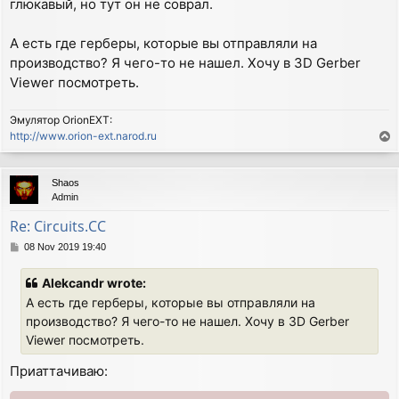
глюкавый, но тут он не соврал.
А есть где герберы, которые вы отправляли на
производство? Я чего-то не нашел. Хочу в 3D Gerber
Viewer посмотреть.
Эмулятор OrionEXT:
http://www.orion-ext.narod.ru
T
o
p
Shaos
Admin
Re: Circuits.CC
P
08 Nov 2019 19:40
o
s
Alekcandr wrote:
t
А есть где герберы, которые вы отправляли на
производство? Я чего-то не нашел. Хочу в 3D Gerber
Viewer посмотреть.
Приаттачиваю: