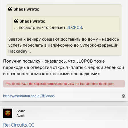
o
s
Shaos wrote:
t
Shaos wrote:
... посмотрим что сделает
JLCPCB
.
Завтра к вечеру обещают доставить до дому - надеюсь
успеть переслать в Калифорнию до Суперконференции
Hackaday...
Получил посылку - оказалось, что JLCPCB тоже
переходные отверстия открыл (платы с чёрной зелёнкой
и позолоченными контактными площадками):
You do not have the required permissions to view the files attached to this post.
https://mastodon.social/@Shaos
T
o
p
Shaos
Admin
Re: Circuits.CC