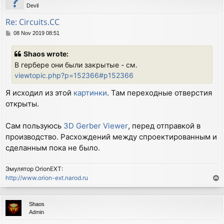
Devil
Re: Circuits.CC
P
08 Nov 2019 08:51
o
s
Shaos wrote:
t
В гербере они были закрытые - см.
viewtopic.php?p=152366#p152366
Я исходил из этой
картинки
. Там переходные отверстия
открыты.
Сам пользуюсь
3D Gerber Viewer
, перед отправкой в
производство. Расхождений между спроектированным и
сделанным пока не было.
Эмулятор OrionEXT:
http://www.orion-ext.narod.ru
T
o
p
Shaos
Admin