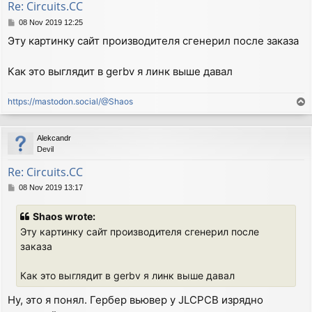
Re: Circuits.CC
P
08 Nov 2019 12:25
o
Эту картинку сайт производителя сгенерил после заказа
s
t
Как это выглядит в gerbv я линк выше давал
https://mastodon.social/@Shaos
T
o
p
Alekcandr
Devil
Re: Circuits.CC
P
08 Nov 2019 13:17
o
s
Shaos wrote:
t
Эту картинку сайт производителя сгенерил после
заказа
Как это выглядит в gerbv я линк выше давал
Ну, это я понял. Гербер вьювер у JLCPCB изрядно