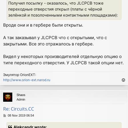
Получил посылку - оказалось, что JLCPCB тоже
переходные отверстия открыл (платы с чёрной
зелёнкой и позолоченными контактными площадками):
Вроде они и в гербере были открыты.
А так заказывал у JLCPCB что с открытыми, что с
закрытыми. Все это отражалось в гербере.
Видел у некоторых производителей отдельную опцию о
типе переходного отверстия. У JLCPCB такой опции нет.
Эмулятор OrionEXT:
http://www.orion-ext.narod.ru
T
o
p
Shaos
Admin
Re: Circuits.CC
P
08 Nov 2019 06:54
o
s
Alekcandr wrote: