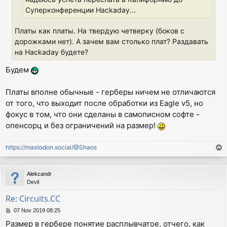
Суперконференции Hackaday...
Платы как платы. На твердую четверку (боков с
дорожками нет). А зачем вам столько плат? Раздавать
на Hackaday будете?
Будем
Платы вполне обычные - герберы ничем не отличаются
от того, что выходит после обработки из Eagle v5, но
фокус в том, что они сделаны в самописном софте -
опенсорц и без ограничений на размер!
https://mastodon.social/@Shaos
T
o
p
Alekcandr
Devil
Re: Circuits.CC
P
07 Nov 2019 08:25
o
Размер в гербере понятие расплывчатое, отчего, как
s