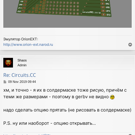
Эмулятор OrionEXT:
http://www.orion-ext.narod.ru
T
o
p
Shaos
Admin
Re: Circuits.CC
P
09 Nov 2019 09:44
o
хм, и точно - я их в солдермаске тоже рисую, причём с
s
теми же размерами - поэтому в gerbv не видно
t
надо сделать опцию прятать (не рисовать в солдермаске)
P.S. ну или наоборот - опцию открывать...