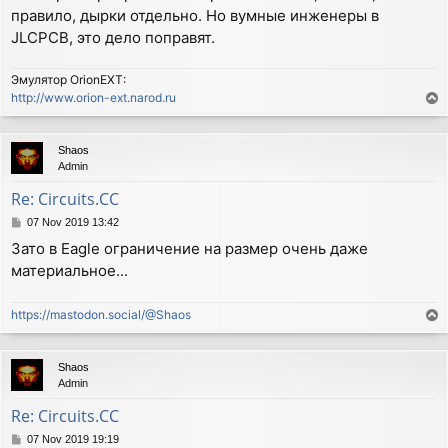
правило, дырки отдельно. Но вумные инженеры в
t
JLCPCB, это дело поправят.
Эмулятор OrionEXT:
http://www.orion-ext.narod.ru
T
o
p
Shaos
Admin
Re: Circuits.CC
P
07 Nov 2019 13:42
o
Зато в Eagle ограничение на размер очень даже
s
материальное...
t
https://mastodon.social/@Shaos
T
o
p
Shaos
Admin
Re: Circuits.CC
P
07 Nov 2019 19:19