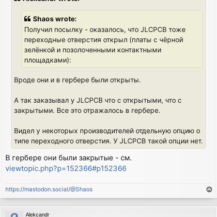
t
Shaos wrote:
Получил посылку - оказалось, что JLCPCB тоже
переходные отверстия открыл (платы с чёрной
зелёнкой и позолоченными контактными
площадками):
Вроде они и в гербере были открыты.
А так заказывал у JLCPCB что с открытыми, что с
закрытыми. Все это отражалось в гербере.
Видел у некоторых производителей отдельную опцию о
типе переходного отверстия. У JLCPCB такой опции нет.
В гербере они были закрытые - см.
viewtopic.php?p=152366#p152366
https://mastodon.social/@Shaos
T
o
p
Alekcandr