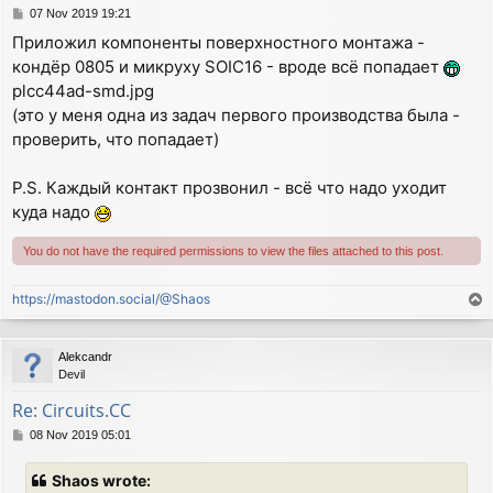
P
07 Nov 2019 19:21
o
Приложил компоненты поверхностного монтажа -
s
кондёр 0805 и микруху SOIC16 - вроде всё попадает
t
plcc44ad-smd.jpg
(это у меня одна из задач первого производства была -
проверить, что попадает)
P.S. Каждый контакт прозвонил - всё что надо уходит
куда надо
You do not have the required permissions to view the files attached to this post.
https://mastodon.social/@Shaos
T
o
p
Alekcandr
Devil
Re: Circuits.CC
P
08 Nov 2019 05:01
o
s
Shaos wrote:
t