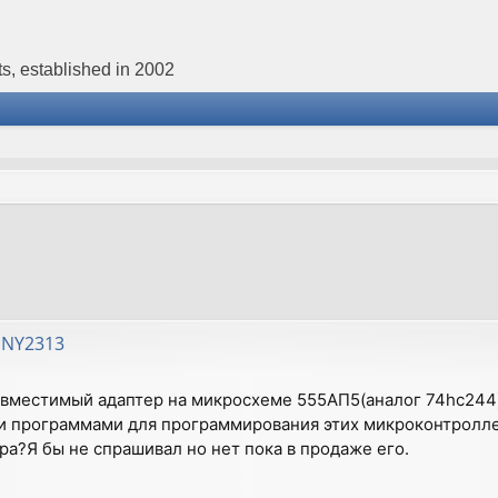
s, established in 2002
INY2313
овместимый адаптер на микросхеме 555АП5(аналог 74hc244)
 программами для программирования этих микроконтроллер
а?Я бы не спрашивал но нет пока в продаже его.