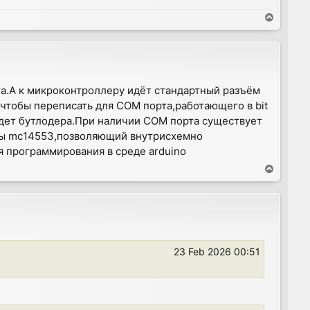
T
o
p
та.А к микроконтроллеру идёт стандартный разъём
чтобы переписать для COM порта,работающего в bit
удет бутлодера.При наличии COM порта существует
мы mc14553,позволяющий внутрисхемно
 программирования в среде arduino
T
o
p
23 Feb 2026 00:51