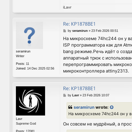
iLavr
Re: КР1878ВЕ1
P
by
seramirun
»
23 Feb 2026 00:51
o
На микросхеме 74hc244 он у в
s
ISP программатора как для At
t
bang режиме.Речь идёт о созд
seramirun
Writer
аппаратный трюк с использов
перепрограммировать микрокон
Posts:
11
Joined:
14 Dec 2025 02:56
микроконтроллера attiny2313.
Re: КР1878ВЕ1
P
by
Lavr
»
23 Feb 2026 10:07
o
s
seramirun
wrote:
t
На микросхеме 74hc244 он у в
Lavr
Он совсем не мудрёный, а про
Supreme God
Posts:
17081