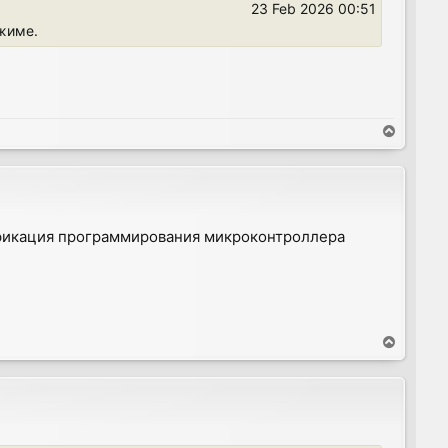
23 Feb 2026 00:51
жиме.
T
o
p
ификация программирования микроконтроллера
T
o
p