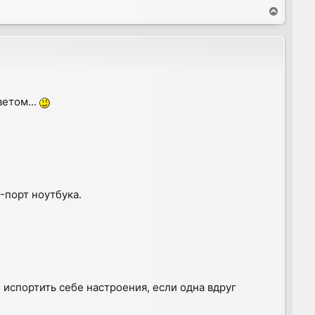
T
o
p
ветом...
-порт ноутбука.
е испортить себе настроения, если одна вдруг