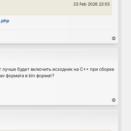
23 Feb 2026 22:55
.php
T
o
p
т лучше будет включить исходник на C++ при сборке
av формата в bin формат?
T
o
p