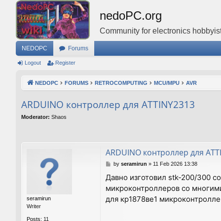
nedoPC.org
Community for electronics hobbyist
NEDOPC
Forums
Logout
Register
NEDOPC
FORUMS
RETROCOMPUTING
MCU/MPU
AVR
ARDUINO контроллер для ATTINY2313
Moderator:
Shaos
ARDUINO контроллер для ATT
P
by
seramirun
»
11 Feb 2026 13:38
o
Давно изготовил stk-200/300 с
s
микроконтроллеров со многими
t
для кр1878ве1 микроконтроллер
seramirun
Writer
Posts:
11