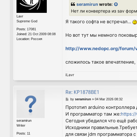
s
seramirun
wrote:
t
Нет ли конвертера из sav форм
Lavr
Я такого софта не встречал...
Supreme God
Posts:
17081
Joined:
21 Oct 2009 08:08
Но вот тут мы немного поковыр
Location:
Россия
http://www.nedopc.org/forum
сложилось такое впечатление, ч
iLavr
Re: КР1878ВЕ1
P
by
seramirun
»
04 Mar 2026 08:32
o
Прототип arduino контроллера д
s
И программатор там же:
https:/
t
Сегодня убедился что ещё рабо
seramirun
Writer
Исходники правильные.Требует
для связи jdm программатора 
Posts:
11