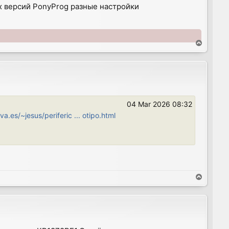
 версий PonyProg разные настройки
T
o
p
04 Mar 2026 08:32
a.es/~jesus/periferic ... otipo.html
T
o
p