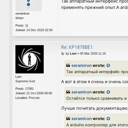
Так аппаратный интерфейс про
s
применять прежний опыт.А ard
t
seramirun
Writer
Posts:
11
Joined:
14 Dec 2025 02:56
Re: КР1878ВЕ1
P
by
Lavr
»
05 Mar 2026 11:16
o
s
seramirun
wrote:
t
Так аппаратный интерфейс пр
Lavr
А вот в этом я очень и очень с
Supreme God
Posts:
17081
seramirun
wrote:
Joined:
21 Oct 2009 08:08
Остаётся только сравнивать и
Location:
Россия
Лучше почитать документацию
seramirun
wrote:
А arduino контроллер для это