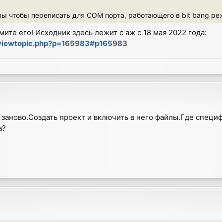
 чтобы переписать для COM порта, работающего в bit bang ре
мите его! Исходник здесь лежит с аж с 18 мая 2022 года:
/viewtopic.php?p=165983#p165983
 заново.Создать проект и включить в него файлы.Где спец
а?