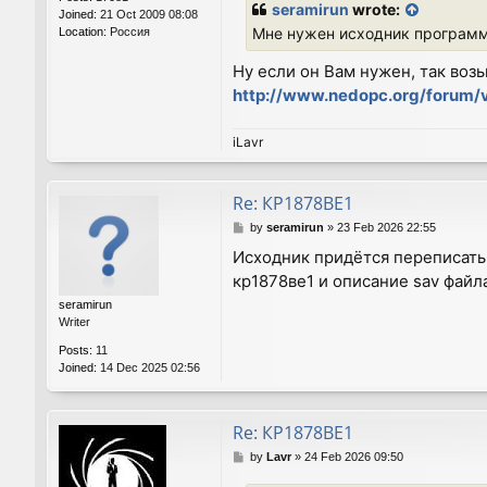
seramirun
wrote:
Joined:
21 Oct 2009 08:08
Мне нужен исходник программы
Location:
Россия
Ну если он Вам нужен, так возь
http://www.nedopc.org/forum
iLavr
Re: КР1878ВЕ1
P
by
seramirun
»
23 Feb 2026 22:55
o
Исходник придётся переписать
s
кр1878ве1 и описание sav файл
t
seramirun
Writer
Posts:
11
Joined:
14 Dec 2025 02:56
Re: КР1878ВЕ1
P
by
Lavr
»
24 Feb 2026 09:50
o