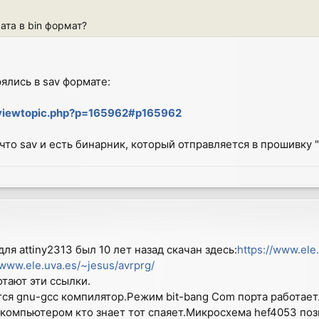
ата в bin формат?
ялись в sav формате:
/viewtopic.php?p=165962#p165962
то sav и есть бинарник, который отправляется в прошивку "a
ля attiny2313 был 10 лет назад скачан здесь:
https://www.ele.
/www.ele.uva.es/~jesus/avrprg/
тают эти ссылки.
ся gnu-gcc компилятор.Режим bit-bang Com порта работает
с компьютером кто знает тот спаяет.Микросхема hef4053 п