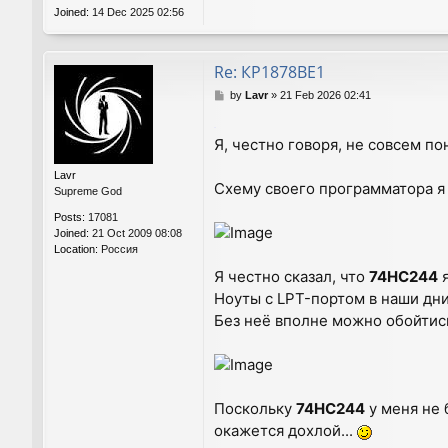
Joined:
14 Dec 2025 02:56
Re: КР1878ВЕ1
P
by
Lavr
»
21 Feb 2026 02:41
o
s
.
Я, честно говоря, не совсем по
t
Lavr
Схему своего программатора я 
Supreme God
Posts:
17081
Joined:
21 Oct 2009 08:08
Location:
Россия
Я честно сказал, что
74НС244
я
Ноуты с LPT-портом в наши дни
Без неё вполне можно обойтись,
Поскольку
74НС244
у меня не 
окажется дохлой...