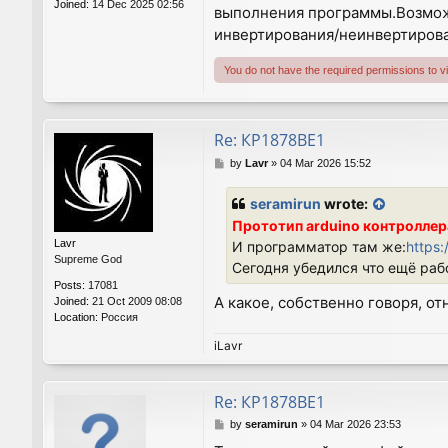
Joined:
14 Dec 2025 02:56
выполнения программы.Возможн
инвертирования/неинвертирова
You do not have the required permissions to vie
Re: КР1878ВЕ1
P
by
Lavr
»
04 Mar 2026 15:52
o
s
seramirun
wrote:
t
Прототип arduino контроллера
Lavr
И программатор там же:
https:
Supreme God
Сегодня убедился что ещё раб
Posts:
17081
А какое, собственно говоря, о
Joined:
21 Oct 2009 08:08
Location:
Россия
iLavr
Re: КР1878ВЕ1
P
by
seramirun
»
04 Mar 2026 23:53
o