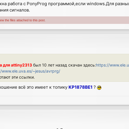
а работа с PonyProg программой,если windows.Для разных
ния сигналов.
w the files attached to this post.
 для attiny2313
был 10 лет назад скачан здесь:
https://www.ele.uv
//www.ele.uva.es/~jesus/avrprg/
отают эти ссылки.
тношение всё это имеет к топику
КР1878ВЕ1
?