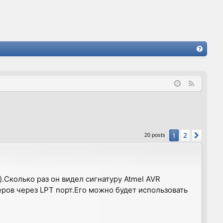
FA
Q
F
e
e
d
2
1
Next
20 posts
.Сколько раз он видел сигнатуру Atmel AVR
ов через LPT порт.Его можно будет использовать