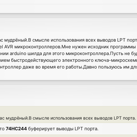
ас мудрёный.В смысле использования всех выводов LPT пор
mel AVR микроконтроллеров.Мне нужен исходник программы 
ании arduino шилда для этого микроконтроллера.Пусть не б
анием быстродействующего электронного ключа-микросхе
троллер даже во время его работы.Давно пользуюсь им для
ас мудрёный.В смысле использования всех выводов LPT порта.
сто
74HC244
буферирует выводы LPT порта.