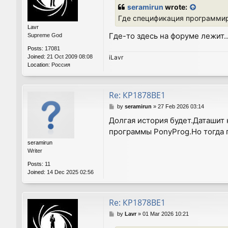
s
seramirun
wrote:
t
Где спецификация программир
Lavr
Где-то здесь на форуме лежит..
Supreme God
Posts:
17081
Joined:
21 Oct 2009 08:08
iLavr
Location:
Россия
Re: КР1878ВЕ1
P
by
seramirun
»
27 Feb 2026 03:14
o
Долгая история будет.Даташит
s
программы PonyProg.Но тогда п
t
seramirun
Writer
Posts:
11
Joined:
14 Dec 2025 02:56
Re: КР1878ВЕ1
P
by
Lavr
»
01 Mar 2026 10:21
o