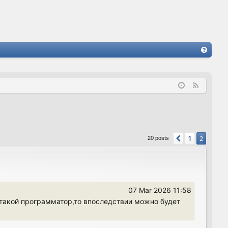
FA
Q
F
e
e
d
1
Previous
2
20 posts
07 Mar 2026 11:58
 такой программатор,то впоследствии можно будет