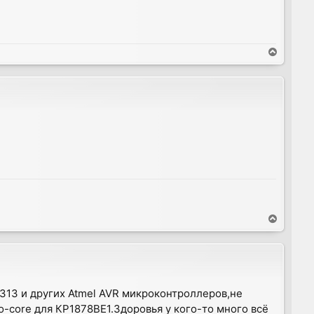
T
o
p
T
o
p
2313 и других Atmel AVR микроконтроллеров,не
-core для КР1878ВЕ1.Здоровья у кого-то много всё