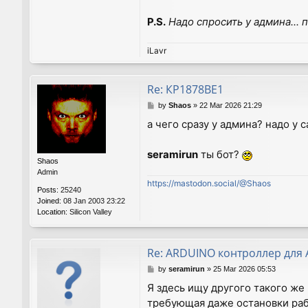
P.S.
Надо спросить у админа... п
iLavr
Re: КР1878ВЕ1
P
by
Shaos
»
22 Mar 2026 21:29
o
а чего сразу у админа? надо у
s
t
seramirun
ты бот?
Shaos
Admin
https://mastodon.social/@Shaos
Posts:
25240
Joined:
08 Jan 2003 23:22
Location:
Silicon Valley
Re: ARDUINO контроллер для 
P
by
seramirun
»
25 Mar 2026 05:53
o
Я здесь ищу другого такого же
s
требующая даже остановки рабо
t