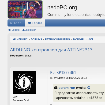
nedoPC.org
Community for electronics hobbyist
NEDOPC
Forums
Logout
Register
NEDOPC
FORUMS
RETROCOMPUTING
MCU/MPU
AVR
ARDUINO контроллер для ATTINY2313
Moderator:
Shaos
Re: КР1878ВЕ1
P
by
Lavr
»
08 Mar 2026 08:12
o
s
seramirun
wrote:
t
Я предлагаю использовать эту
Lavr
нарисовать arduino-кр1878ве1 
Supreme God