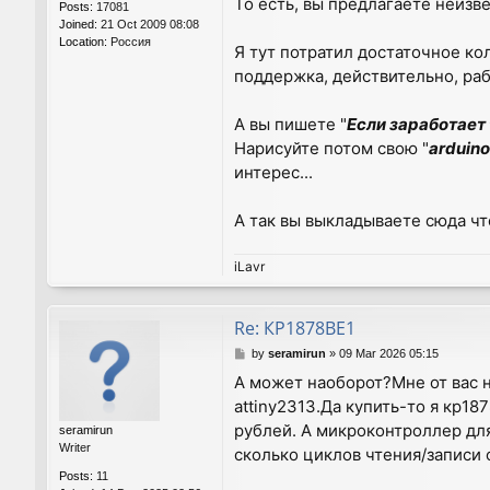
То есть, вы предлагаете неизв
Posts:
17081
Joined:
21 Oct 2009 08:08
Location:
Россия
Я тут потратил достаточное ко
поддержка, действительно, раб
А вы пишете "
Если заработает
Нарисуйте потом свою "
arduin
интерес...
А так вы выкладываете сюда чт
iLavr
Re: КР1878ВЕ1
P
by
seramirun
»
09 Mar 2026 05:15
o
А может наоборот?Мне от вас н
s
attiny2313.Да купить-то я кр18
t
рублей. А микроконтроллер дл
seramirun
Writer
сколько циклов чтения/записи 
Posts:
11