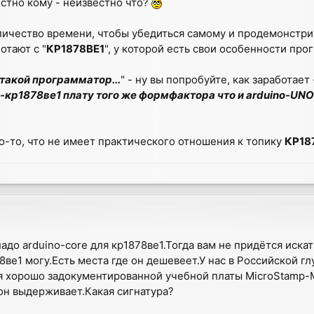
естно кому - неизвестно что?
личество времени, чтобы убедиться самому и продемонстрир
отают с "
КР1878ВЕ1
", у которой есть свои особенности пр
 такой программатор...
" - ну вы попробуйте, как заработае
o-кр1878ве1 плату того же формфактора что и arduino-UNO
о-то, что не имеет практического отношения к топику
КР18
адо arduino-core для кр1878ве1.Тогда вам не придётся искат
78ве1 могу.Есть места где он дешевеет.У нас в Российской г
я хорошо задокументированной учебной платы MicroStamp-
он выдерживает.Какая сигнатура?