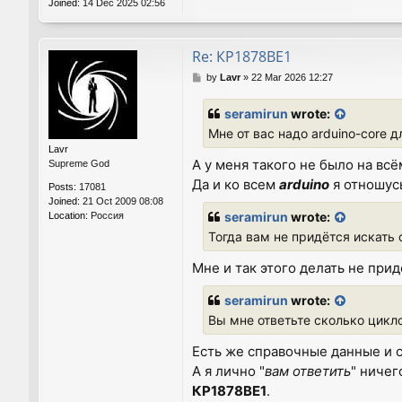
Joined:
14 Dec 2025 02:56
Re: КР1878ВЕ1
P
by
Lavr
»
22 Mar 2026 12:27
o
s
seramirun
wrote:
t
Мне от вас надо arduino-core д
Lavr
А у меня такого не было на вс
Supreme God
Да и ко всем
arduino
я отношусь
Posts:
17081
Joined:
21 Oct 2009 08:08
seramirun
wrote:
Location:
Россия
Тогда вам не придётся искать 
Мне и так этого делать не прид
seramirun
wrote:
Вы мне ответьте сколько цикл
Есть же справочные данные и с
А я лично "
вам ответить
" ничег
КР1878ВЕ1
.