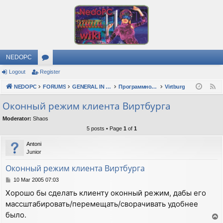
NEDOPC
Logout
Register
or
NEDOPC
u
FORUMS
GENERAL IN RUSSIAN
Программное обеспечение
Virtburg
F
e
m
Оконный режим клиента Виртбурга
e
s
Moderator:
Shaos
d
5 posts • Page
1
of
1
Antoni
Junior
Оконный режим клиента Виртбурга
P
10 Mar 2005 07:03
o
Хорошо бы сделать клиенту оконный режим, дабы его
s
массштабировать/перемещать/сворачивать удобнее
t
было.
T