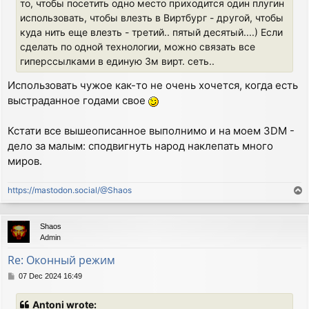
то, чтобы посетить одно место приходится один плугин
использовать, чтобы влезть в Виртбург - другой, чтобы
куда нить еще влезть - третий.. пятый десятый....) Если
сделать по одной технологии, можно связать все
гиперссылками в единую 3м вирт. сеть..
Использовать чужое как-то не очень хочется, когда есть
выстраданное годами свое
Кстати все вышеописанное выполнимо и на моем 3DM -
дело за малым: сподвигнуть народ наклепать много
миров.
https://mastodon.social/@Shaos
T
o
p
Shaos
Admin
Re: Оконный режим
P
07 Dec 2024 16:49
o
s
Antoni wrote:
t