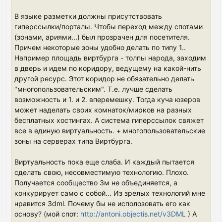
В языке разметки должны присутствовать
гиперссылки/порталы. Чтобы переход между спотами
(зонами, ариями...) был прозрачен для посетителя.
Причем некоторые зоны удобно делать по типу 1..
Например площадь виртбурга - толпы народа, заходим
в дверь и идем по коридору, ведущему на какой-нить
другой ресурс. Этот коридор не обязательно делать
"многопользовательским". Т.е. лучше сделать
возможность и 1. и 2. вперемешку. Тогда куча юзеров
может наделать своих комнаток/мирков на разных
бесплатных хостингах. А система гиперссылок свяжет
все в единую виртуальность. + многопользовательские
зоны на серверах типа Виртбурга.
Виртуальность пока еще слаба. И каждый пытается
сделать свою, несовместимую технологию. Плохо.
Получается сообщество 3м не объединяется, а
конкурирует само с собой... Из зрелых технологий мне
нравится 3dml. Почему бы не исполозовать его как
основу? (мой спот:
http://antoni.objectis.net/v3DML
) А