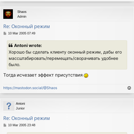
o
p
Shaos
Admin
Re: Оконный режим
P
10 Mar 2005 07:49
o
s
Antoni wrote:
t
Хорошо бы сделать клиенту оконный режим, дабы его
массштабировать/перемещать/сворачивать удобнее
было.
Тогда исчезает эффект присутствия
https://mastodon.social/@Shaos
T
o
p
Antoni
Junior
Re: Оконный режим
P
10 Mar 2005 23:48
o