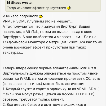
s
Shaos wrote:
t
Тогда исчезает эффект присутствия
И ничего подобного
VRML и 3DML плугинам это не мешает...
А так получается, что я запустил Виртбург. Вошел
начальник, я Alt+Tab, потом он вышел, назад в окно
Виртбурга. А оно колбасится и моргает.... гм... Да и на
17+дюймовом мониторе с матрицей 1280х1024 как то не
очень возникает эффект присутствия при таких
текстурах...
Теперь вперемешку первые впечатления/мысли и т.п...
Виртуальность должна описываться на простом языке
разметки (VRML в этом отношении пролетает). Область
(зона, ария, спот и т.п.) может быть логически:
1. Каждый грузит и ходит в одиночку. (а ля VRML, 3DML).
Файлы зон могут размещаться на любом HTTP (FTP)
сервере. Требуется только клиент.
2. Все вместе бегаем и друг друга видим. (как в