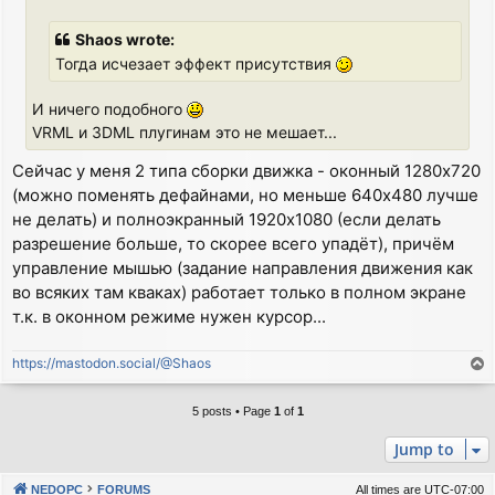
Shaos wrote:
Тогда исчезает эффект присутствия
И ничего подобного
VRML и 3DML плугинам это не мешает...
Сейчас у меня 2 типа сборки движка - оконный 1280x720
(можно поменять дефайнами, но меньше 640x480 лучше
не делать) и полноэкранный 1920x1080 (если делать
разрешение больше, то скорее всего упадёт), причём
управление мышью (задание направления движения как
во всяких там кваках) работает только в полном экране
т.к. в оконном режиме нужен курсор...
https://mastodon.social/@Shaos
T
o
p
5 posts • Page
1
of
1
Jump to
NEDOPC
FORUMS
All times are
UTC-07:00