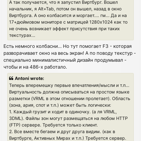
А так получается, что я запустил Виртбург. Вошел
начальник, я Alt+Tab, потом он вышел, назад в окно
Виртбурга. А оно колбасится и моргает.... гм... Да и на
17+дюймовом мониторе с матрицей 1280х1024 как то
не очень возникает эффект присутствия при таких
текстурах...
Есть немного колбасни... Но тут помогает F3 - которая
разворачивает окно на весь экран! А по поводу текстур -
специально минималистичный дизайн продумывал -
чтобы и на 486-х работало.
Antoni wrote:
Теперь вперемешку первые впечатления/мысли и т.п...
Виртуальность должна описываться на простом языке
разметки (VRML в этом отношении пролетает). Область
(зона, ария, спот и т.п.) может быть логически:
1. Каждый грузит и ходит в одиночку. (а ля VRML,
3DML). Файлы зон могут размещаться на любом HTTP
(FTP) сервере. Требуется только клиент.
2. Все вместе бегаем и друг друга видим. (как в
Виртбурге, Активных Мирах и т.п.) Требуется сервер.